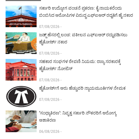
ಸರ್ಕಾರಿ ಉದ್ಯೋಗ ವಂಚನೆ ಪ್ರಕರಣ: ಕೈ ನಾಯಕರೆಂದು
ಬಿಂಬಿಸಿದ ಆರೋಪಿಗಳ ವಿರುದ್ಧ ಎಫ್‌ಐಆರ್ ರದ್ದತಿಗೆ ಹೈ ನಕಾರ
07/08/2026 -
ಜಡ್ಜ್ ಹೆಸರಲ್ಲಿ ಲಂಚ: ವಕೀಲನ ಎಫ್‌ಐಆರ್ ರದ್ದುಪಡಿಸಲು
ಹೈಕೋರ್ಟ್ ನಕಾರ
07/08/2026 -
ಸಹಕಾರ ಸಂಘಗಳ ಠೇವಣಿ ನಿಯಮ: ರಾಜ್ಯ ಸರಕಾರಕ್ಕೆ
ಹೈಕೋರ್ಟ್ ನೋಟಿಸ್
07/08/2026 -
ಹೈಕೋರ್ಟ್‌ಗೆ ಆರು ಹೆಚ್ಚುವರಿ ನ್ಯಾಯಮೂರ್ತಿಗಳ ನೇಮಕ
07/08/2026 -
'ಸಂಧ್ಯಾಕಿರಣ': ನಿವೃತ್ತ ಸರ್ಕಾರಿ ನೌಕರರಿಗೆ ಆರೋಗ್ಯ
ಆಶಾಕಿರಣ
06/08/2026 -