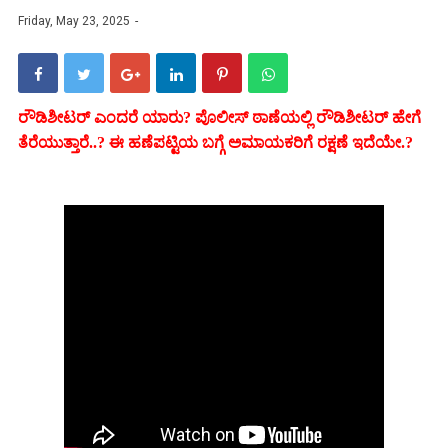
Friday, May 23, 2025
ರೌಡಿಶೀಟರ್ ಎಂದರೆ ಯಾರು? ಪೊಲೀಸ್ ಠಾಣೆಯಲ್ಲಿ ರೌಡಿಶೀಟರ್ ಹೇಗೆ
ತೆರೆಯುತ್ತಾರೆ..? ಈ ಹಣೆಪಟ್ಟಿಯ ಬಗ್ಗೆ ಅಮಾಯಕರಿಗೆ ರಕ್ಷಣೆ ಇದೆಯೇ.?