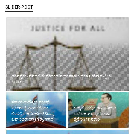
SLIDER POST
ಸರ್ಕಾರಿ ಉದ್ಯೋಗ ವಂಚನೆ ಪ್ರಕರಣ: ಕೈ ನಾಯಕರೆಂದು ಬಿಂಬಿಸಿದ
ಆರೋಪಿಗಳ ವಿರುದ್ಧ ಎಫ್‌ಐಆರ್ ರದ್ದತಿಗೆ ಹೈ ನಕಾರ
ಜಡ್ಜ್ ಹೆಸರಲ್ಲಿ ಲಂಚ: ವಕೀಲನ
ಎಫ್‌ಐಆರ್ ರದ್ದುಪಡಿಸಲು
ಹೈಕೋರ್ಟ್ ನಕಾರ
ಸಹಕಾರ ಸಂಘಗಳ ಠೇವಣಿ ನಿಯಮ: ರಾಜ್ಯ
ಸರಕಾರಕ್ಕೆ ಹೈಕೋರ್ಟ್ ನೋಟಿಸ್