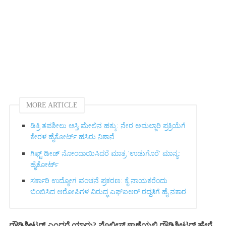
MORE ARTICLE
ಡಿಕ್ರಿ ತಪಶೀಲು ಆಸ್ತಿ ಮೇಲಿನ ಹಕ್ಕು: ನೇರ ಅಮಲ್ಜಾರಿ ಪ್ರಕ್ರಿಯೆಗೆ
ಕೇರಳ ಹೈಕೋರ್ಟ್ ಹಸಿರು ನಿಶಾನೆ
ಗಿಫ್ಟ್‌ ಡೀಡ್ ನೋಂದಾಯಿಸಿದರೆ ಮಾತ್ರ 'ಉಡುಗೊರೆ' ಮಾನ್ಯ:
ಹೈಕೋರ್ಟ್‌
ಸರ್ಕಾರಿ ಉದ್ಯೋಗ ವಂಚನೆ ಪ್ರಕರಣ: ಕೈ ನಾಯಕರೆಂದು
ಬಿಂಬಿಸಿದ ಆರೋಪಿಗಳ ವಿರುದ್ಧ ಎಫ್‌ಐಆರ್ ರದ್ದತಿಗೆ ಹೈ ನಕಾರ
ರೌಡಿಶೀಟರ್ ಎಂದರೆ ಯಾರು? ಪೊಲೀಸ್ ಠಾಣೆಯಲ್ಲಿ ರೌಡಿಶೀಟರ್ ಹೇಗೆ