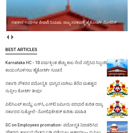
ಹೈಕೋರ್ಟ್‌ಗೆ ಆರು ಹೆಚ್ಚುವರಿ ನ್ಯಾಯಮೂರ್ತಿಗಳ ನೇಮಕ
BEST ARTICLES
Karnataka HC - 10 ವರ್ಷಕ್ಕಿಂತ ಹೆಚ್ಚು ಕಾಲ ಸೇವೆ ಸಲ್ಲಿಸಿದ ಸಿಬ್ಬಂದಿ
ಕಾಯಂಗೊಳಿಸಲು ಹೈಕೋರ್ಟ್ ಸೂಚನೆ
ಸರ್ಕಾರಿ ನೌಕರರ ಪದೋನ್ನತಿ: ಭಾಗ್ಯದ ಬಾಗಿಲು ತೆರೆದ ಮಹತ್ವದ
ಸುಪ್ರೀಂ ಕೋರ್ಟ್ ತೀರ್ಪು
ಪಿಟಿಸಿಎಲ್ ಕಾಯ್ದೆ: ಎಸ್‌ಸಿ, ಎಸ್‌ಟಿ ಜಮೀನು ಪರಭಾರೆ ಕುರಿತ ರಾಜ್ಯ
ಸರ್ಕಾರದ ಸುತ್ತೋಲೆ- ನೋಟಿಫಿಕೇಶನ್‌ ಕುರಿತು ಮಾಹಿತಿ
SC on Employees promation- ಪದೋನ್ನತಿ ನಿರಾಕರಿಸಿದ
ನೌಕರರು ಕಾಲಬದ್ಧ ವೇತನ ಬಡ್ತಿ ಪಡೆಯಲು ಅರ್ಹರಲ್ಲ-- ಸುಪ್ರೀಂ