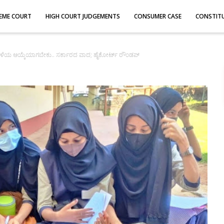
EME COURT
HIGH COURT JUDGEMENTS
CONSUMER CASE
CONSTIT
ಿಳೆಯ ಆಯ್ಕೆಯಾಗಬೇಕು.. ಸರ್ಕಾರದ ವಾದ; ಹೈಕೋರ್ಟ್ ರೌಂಡಪ್