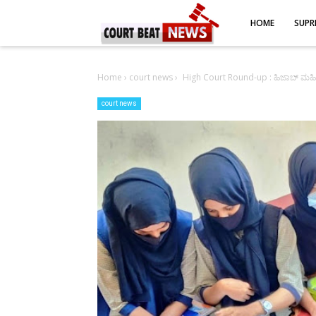
-->
HOME
SUPR
Home
›
court news
›
High Court Round-up : ಹಿಜಾಬ್ ಮಹ
court news