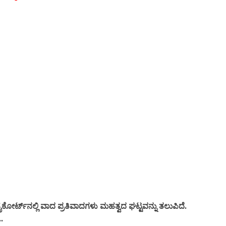
 ಹೈಕೋರ್ಟ್‌ನಲ್ಲಿ ವಾದ ಪ್ರತಿವಾದಗಳು ಮಹತ್ವದ ಘಟ್ಟವನ್ನು ತಲುಪಿದೆ.
.