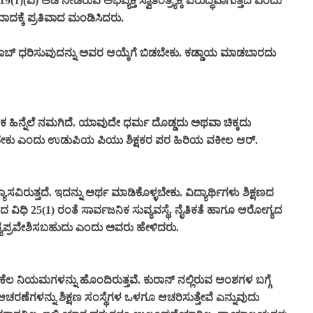
) ಅಡಿ ನೀಡಿರುವ ಅಭಿವ್ಯಕ್ತಿ ಸ್ವಾತಂತ್ರ್ಯಕ್ಕೆ ವಿರುದ್ಧವಾಗುತ್ತದೆ ಎಂದು
 ವಾದಕ್ಕೆ ಪ್ರತಿವಾದ ಮಂಡಿಸಿದರು.
ಜಾಬ್ ಧರಿಸುವುದನ್ನು ಅವರ ಆಯ್ಕೆಗೆ ಬಿಡಬೇಕು. ಕಡ್ಡಾಯ ಮಾಡಬಾರದು
ಕ ಹಿನ್ನೆಲೆ ನಮಗಿದೆ. ಯಾವುದೇ ಧರ್ಮ ದೊಡ್ಡದು ಅಥವಾ ಚಿಕ್ಕದು
ಜ್ಞೆ ಇರಬೇಕು ಎಂದು ಉಡುಪಿಯ ಪಿಯು ಶಿಕ್ಷಕರ ಪರ ಹಿರಿಯ ವಕೀಲ ಆರ್.
ಸವಿರುತ್ತದೆ. ಇದನ್ನು ಅರ್ಥ ಮಾಡಿಕೊಳ್ಳಬೇಕು. ವಿದ್ಯಾರ್ಥಿಗಳು ಶಿಕ್ಷಣದ
ಧಾನದ ವಿಧಿ 25(1) ರಂತೆ ಸಾರ್ವಜನಿಕ ಸುವ್ಯವಸ್ಥೆ, ನೈತಿಕತೆ ಹಾಗೂ ಆರೋಗ್ಯದ
್ಯಪ್ರವೇಶಿಸಬಹುದು ಎಂದು ಅವರು ಹೇಳಿದರು.
್ಮದೇ ಕೆಲ ನಿಯಮಗಳನ್ನು ಹೊಂದಿರುತ್ತವೆ. ಕುರಾನ್ ನಲ್ಲಿರುವ ಅಂಶಗಳ ಬಗ್ಗೆ
 ಆಚರಣೆಗಳನ್ನು ಶಿಕ್ಷಣ ಸಂಸ್ಥೆಗಳ ಒಳಗೂ ಆಚರಿಸುತ್ತೇವೆ ಎನ್ನುವುದು