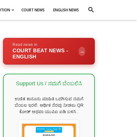
search
UTION
COURT NEWS
ENGLISH NEWS
Read news in
COURT BEAT NEWS -
→
ENGLISH
Support Us / ನಮಗೆ ಬೆಂಬಲಿಸಿ
ಉಚಿತ ಕಾನೂನು ಮಾಹಿತಿ ಒದಗಿಸುವ ನಮಗೆ
ಬೆಂಬಲ ಇರಲಿ. ಆರ್ಥಿಕ ನೆರವು ನೀಡಲು QR
ಕೋಡ್ ಅಥವಾ ಯುಪಿಐ ಐಡಿ ಬಳಸಿ .