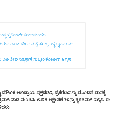
ವಿರುದ್ಧ ಹೈಕೋರ್ಟ್ ಕೆಂಡಾಮಂಡಲ
 ಮರುಮತಾಂತರದಿಂದ ಮತ್ತೆ ಷರತ್ತುಬದ್ಧ ಸ್ಥಾನಮಾನ-
್ ಶೀಘ್ರ ಇತ್ಯರ್ಥಕ್ಕೆ ಸುಪ್ರೀಂ ಕೋರ್ಟ್‌ಗೆ ಆಗ್ರಹ
 ಮೌಖಿಕ ಅಭಿಪ್ರಾಯ ವ್ಯಕ್ತಪಡಿಸಿ, ಪ್ರಕರಣವನ್ನು ಮುಂದಿನ ವಾರಕ್ಕೆ
್ರವಾಗಿ ವಾದ ಮಂಡಿಸಿ. ಲಿಖಿತ ಆಕ್ಷೇಪಣೆಗಳನ್ನು ತ್ವರಿತವಾಗಿ ಸಲ್ಲಿಸಿ. ಈ
ಿದರು.