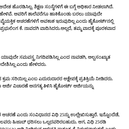
ೇಶ ಹೊರಡಿಸಿಲ್ಲ. ಶಿಕ್ಷಣ ಸಂಸ್ಥೆಗಳಿಗೆ ಈ ಬಗ್ಗೆ ಅಧಿಕಾರ ನೀಡಲಾಗಿದೆ.
ಹೇಳಿವೆ. ಅವರಿಗೆ ಶಾಲೆವರೆಗೂ ಹಾಕಿಕೊಂಡು ಬರಲು ಯಾವುದೇ
್ಲಿ ವೈಯಕ್ತಿಕ ಆಚರಣೆಗಳಿಗೆ ಅವಕಾಶ ಇರುವುದಿಲ್ಲ ಎಂದು ಹೈಕೋರ್ಟ್‌ನಲ್ಲಿ
ಭುಲಿಂಗ ಕೆ. ನಾವದಗಿ ವಾದಿಸಿದರು.ಅಲ್ಲದೆ, ತಮ್ಮ ವಾದಕ್ಕೆ ಪೂರಕವಾದ
್ಕಾರ ಯಾವುದೇ ಸಮವಸ್ತ್ರ ನಿಗದಿಪಡಿಸಿಲ್ಲ ಎಂದ ನಾವಡಗಿ,
ಅಲ್ಪಸಂಖ್ಯಾತ
ಆದೇಶಿಸಿಲ್ಲ ಎಂದು ಹೇಳಿದರು.
ುವ ಕ್ರಮ ಸರಿಯಿಲ್ಲ ಎಂಬ ಎದುರುದಾರರ ಆಕ್ಷೇಪಕ್ಕೆ ಪ್ರತಿಕ್ರಿಯೆ ನೀಡಿದರು.
 ಅರ್ಜಿ ವಿಚಾರಣೆ ಅನಗತ್ಯ ತಿಳಿಸಿ ಹೈಕೋರ್ಟ್ ಅರ್ಜಿಯನ್ನು
ಆಚರಣೆ ಎಂದು ಸಂವಿಧಾನದ ವಿಧಿ 25ನ್ನು ಉಲ್ಲೇಖಿಸುತ್ತಾರೆ. ಇನ್ನೊಂದೆಡೆ,
ರಲ್ಲಿ ಕೆಲವರು ಹಿಜಾಬ್ ಧರಿಸಲು ಒಲ್ಲದವರಿರಬಹುದು. ಆಗ, ವಿಧಿ 25ರಡಿ