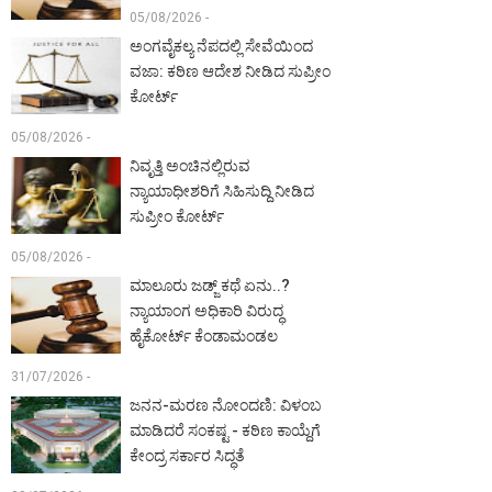
05/08/2026 -
ಅಂಗವೈಕಲ್ಯ ನೆಪದಲ್ಲಿ ಸೇವೆಯಿಂದ
ವಜಾ: ಕಠಿಣ ಆದೇಶ ನೀಡಿದ ಸುಪ್ರೀಂ
ಕೋರ್ಟ್‌
05/08/2026 -
ನಿವೃತ್ತಿ ಅಂಚಿನಲ್ಲಿರುವ
ನ್ಯಾಯಾಧೀಶರಿಗೆ ಸಿಹಿಸುದ್ದಿ ನೀಡಿದ
ಸುಪ್ರೀಂ ಕೋರ್ಟ್‌
05/08/2026 -
ಮಾಲೂರು ಜಡ್ಜ್‌ ಕಥೆ ಏನು..?
ನ್ಯಾಯಾಂಗ ಅಧಿಕಾರಿ ವಿರುದ್ಧ
ಹೈಕೋರ್ಟ್ ಕೆಂಡಾಮಂಡಲ
31/07/2026 -
ಜನನ-ಮರಣ ನೋಂದಣಿ: ವಿಳಂಬ
ಮಾಡಿದರೆ ಸಂಕಷ್ಟ - ಕಠಿಣ ಕಾಯ್ದೆಗೆ
ಕೇಂದ್ರ ಸರ್ಕಾರ ಸಿದ್ಧತೆ