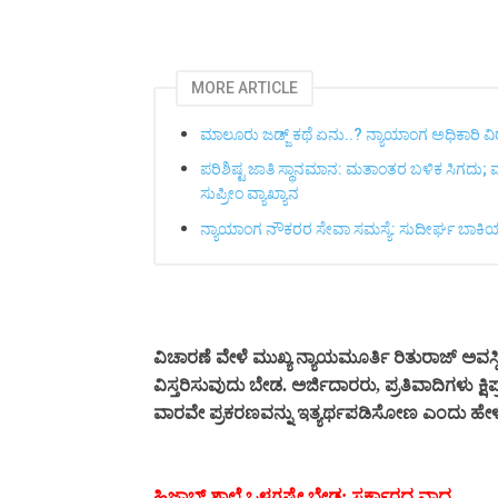
MORE ARTICLE
ಮಾಲೂರು ಜಡ್ಜ್‌ ಕಥೆ ಏನು..? ನ್ಯಾಯಾಂಗ ಅಧಿಕಾರಿ 
ಪರಿಶಿಷ್ಟ ಜಾತಿ ಸ್ಥಾನಮಾನ: ಮತಾಂತರ ಬಳಿಕ ಸಿಗದು;
ಸುಪ್ರೀಂ ವ್ಯಾಖ್ಯಾನ
ನ್ಯಾಯಾಂಗ ನೌಕರರ ಸೇವಾ ಸಮಸ್ಯೆ: ಸುದೀರ್ಘ ಬಾಕಿಯ ರಿಟ
ವಿಚಾರಣೆ ವೇಳೆ ಮುಖ್ಯ ನ್ಯಾಯಮೂರ್ತಿ ರಿತುರಾಜ್ ಅವಸ್ಥಿ
ವಿಸ್ತರಿಸುವುದು ಬೇಡ. ಅರ್ಜಿದಾರರು, ಪ್ರತಿವಾದಿಗಳು ಕ್ಷಿಪ
ವಾರವೇ ಪ್ರಕರಣವನ್ನು ಇತ್ಯರ್ಥಪಡಿಸೋಣ ಎಂದು ಹೇಳ
ಹಿಜಾಬ್ ಶಾಲೆ ಒಳಗಷ್ಟೇ ಬೇಡ: ಸರ್ಕಾರದ ವಾದ