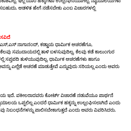
ಕಾಶವಿಲ್ಲ. ಇಲ್ಲಿ ಯಾರ ಹಕ್ಕುಗಳೂ ಉಲ್ಲಂಘನೆಯಾಗಿಲ್ಲ. ನ್ಯಾಯಾಲಯಗಳು
ಿಸಬಹುದು. ಆಡಳಿತ ಹೇಗೆ ನಡೆಸಬೇಕು ಎಂಬ ವಿಚಾರಗಳಲ್ಲಿ
ಸವಿದೆ
 ಎಸ್,ಎಸ್ ನಾಗಾನಂದ್, ಕಡ್ಡಾಯ ಧಾರ್ಮಿಕ ಆಚರಣೆಗೂ,
 ಕೆಲವು ಸಮುದಾಯದಲ್ಲಿ ತಾಳಿ ಬಳಸುವುದಿಲ್ಲ. ಕೆಲವು ಕಡೆ ಕಾಲುಂಗುರ
್ಲಿ ಸಪ್ತಪದಿ ತುಳಿಯುವುದಿಲ್ಲ. ಧಾರ್ಮಿಕ ಆಚರಣೆಗಳು ಹಾಗೂ
ವನ್ನು ಎಲ್ಲೆಡೆ ಆಚರಣೆ ಮಾಡುತ್ತೇವೆ ಎನ್ನುವುದು ಸರಿಯಲ್ಲ
ಎಂದು ಅವರು
ಂಪ್ರದಾಯ ಇದೆ. ವಕೀಲರಾದವರು ಕೋರ್ಟ್ ವಿಚಾರಣೆ ನಡುವೆಯೂ ಪಾರ್ಥನೆ
ಾಯಾಲಯ ಒಪ್ಪಲಿಲ್ಲ ಎಂದರೆ ಧಾರ್ಮಿಕ ಹಕ್ಕನ್ನು ಉಲ್ಲಂಘಿಸಲಾಗಿದೆ ಎಂದು
ು ನಿಬಂಧನೆಗಳನ್ನು ಪಾಲಿಸಬೇಕಾಗುತ್ತದೆ ಎಂದು ಅವರು ವಿವರಿಸಿದರು.