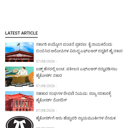
LATEST ARTICLE
ಸರ್ಕಾರಿ ಉದ್ಯೋಗ ವಂಚನೆ ಪ್ರಕರಣ: ಕೈ ನಾಯಕರೆಂದು
ಬಿಂಬಿಸಿದ ಆರೋಪಿಗಳ ವಿರುದ್ಧ ಎಫ್‌ಐಆರ್ ರದ್ದತಿಗೆ ಹೈ ನಕಾರ
07/08/2026 -
ಜಡ್ಜ್ ಹೆಸರಲ್ಲಿ ಲಂಚ: ವಕೀಲನ ಎಫ್‌ಐಆರ್ ರದ್ದುಪಡಿಸಲು
ಹೈಕೋರ್ಟ್ ನಕಾರ
07/08/2026 -
ಸಹಕಾರ ಸಂಘಗಳ ಠೇವಣಿ ನಿಯಮ: ರಾಜ್ಯ ಸರಕಾರಕ್ಕೆ
ಹೈಕೋರ್ಟ್ ನೋಟಿಸ್
07/08/2026 -
ಹೈಕೋರ್ಟ್‌ಗೆ ಆರು ಹೆಚ್ಚುವರಿ ನ್ಯಾಯಮೂರ್ತಿಗಳ ನೇಮಕ