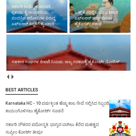
ಜಡ್ಜ್ ಹೆಸರಲ್ಲಿ ಲಂಚ: ವಕೀಲನ
ಎಫ್‌ಐಆರ್ ರದ್ದುಪಡಿಸಲು
ಹೈಕೋರ್ಟ್ ನಕಾರ
ಸಹಕಾರ ಸಂಘಗಳ ಠೇವಣಿ ನಿಯಮ: ರಾಜ್ಯ
ಸರಕಾರಕ್ಕೆ ಹೈಕೋರ್ಟ್ ನೋಟಿಸ್
ಹೈಕೋರ್ಟ್‌ಗೆ ಆರು ಹೆಚ್ಚುವರಿ ನ್ಯಾಯಮೂರ್ತಿಗಳ ನೇಮಕ
BEST ARTICLES
Karnataka HC - 10 ವರ್ಷಕ್ಕಿಂತ ಹೆಚ್ಚು ಕಾಲ ಸೇವೆ ಸಲ್ಲಿಸಿದ ಸಿಬ್ಬಂದಿ
ಕಾಯಂಗೊಳಿಸಲು ಹೈಕೋರ್ಟ್ ಸೂಚನೆ
ಸರ್ಕಾರಿ ನೌಕರರ ಪದೋನ್ನತಿ: ಭಾಗ್ಯದ ಬಾಗಿಲು ತೆರೆದ ಮಹತ್ವದ
ಸುಪ್ರೀಂ ಕೋರ್ಟ್ ತೀರ್ಪು