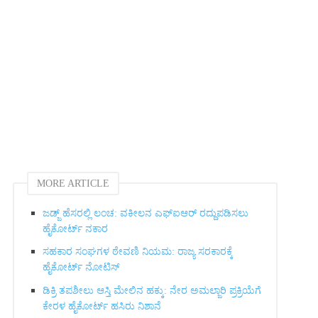
MORE ARTICLE
ಜಡ್ಜ್ ಹೆಸರಲ್ಲಿ ಲಂಚ: ವಕೀಲನ ಎಫ್‌ಐಆರ್ ರದ್ದುಪಡಿಸಲು
ಹೈಕೋರ್ಟ್ ನಕಾರ
ಸಹಕಾರ ಸಂಘಗಳ ಠೇವಣಿ ನಿಯಮ: ರಾಜ್ಯ ಸರಕಾರಕ್ಕೆ
ಹೈಕೋರ್ಟ್ ನೋಟಿಸ್
ಡಿಕ್ರಿ ತಪಶೀಲು ಆಸ್ತಿ ಮೇಲಿನ ಹಕ್ಕು: ನೇರ ಅಮಲ್ಜಾರಿ ಪ್ರಕ್ರಿಯೆಗೆ
ಕೇರಳ ಹೈಕೋರ್ಟ್ ಹಸಿರು ನಿಶಾನೆ