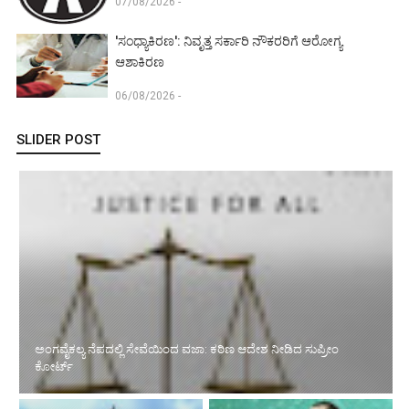
07/08/2026 -
'ಸಂಧ್ಯಾಕಿರಣ': ನಿವೃತ್ತ ಸರ್ಕಾರಿ ನೌಕರರಿಗೆ ಆರೋಗ್ಯ
ಆಶಾಕಿರಣ
06/08/2026 -
SLIDER POST
ಸರ್ಕಾರಿ ಉದ್ಯೋಗ ವಂಚನೆ ಪ್ರಕರಣ: ಕೈ ನಾಯಕರೆಂದು ಬಿಂಬಿಸಿದ
ಆರೋಪಿಗಳ ವಿರುದ್ಧ ಎಫ್‌ಐಆರ್ ರದ್ದತಿಗೆ ಹೈ ನಕಾರ