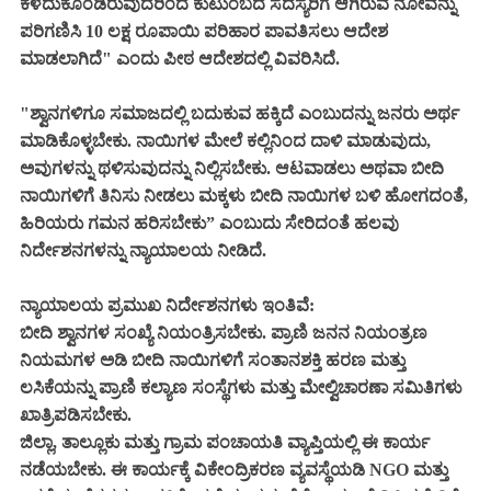
ಕಳೆದುಕೊಂಡಿರುವುದರಿಂದ ಕುಟುಂಬದ ಸದಸ್ಯರಿಗೆ ಆಗಿರುವ ನೋವನ್ನು
ಪರಿಗಣಿಸಿ 10 ಲಕ್ಷ ರೂಪಾಯಿ ಪರಿಹಾರ ಪಾವತಿಸಲು ಆದೇಶ
ಮಾಡಲಾಗಿದೆ" ಎಂದು ಪೀಠ ಆದೇಶದಲ್ಲಿ ವಿವರಿಸಿದೆ.
"ಶ್ವಾನಗಳಿಗೂ ಸಮಾಜದಲ್ಲಿ ಬದುಕುವ ಹಕ್ಕಿದೆ ಎಂಬುದನ್ನು ಜನರು ಅರ್ಥ
ಮಾಡಿಕೊಳ್ಳಬೇಕು. ನಾಯಿಗಳ ಮೇಲೆ ಕಲ್ಲಿನಿಂದ ದಾಳಿ ಮಾಡುವುದು,
ಅವುಗಳನ್ನು ಥಳಿಸುವುದನ್ನು ನಿಲ್ಲಿಸಬೇಕು. ಆಟವಾಡಲು ಅಥವಾ ಬೀದಿ
ನಾಯಿಗಳಿಗೆ ತಿನಿಸು ನೀಡಲು ಮಕ್ಕಳು ಬೀದಿ ನಾಯಿಗಳ ಬಳಿ ಹೋಗದಂತೆ,
ಹಿರಿಯರು ಗಮನ ಹರಿಸಬೇಕು” ಎಂಬುದು ಸೇರಿದಂತೆ ಹಲವು
ನಿರ್ದೇಶನಗಳನ್ನು ನ್ಯಾಯಾಲಯ ನೀಡಿದೆ.
ನ್ಯಾಯಾಲಯ ಪ್ರಮುಖ ನಿರ್ದೇಶನಗಳು ಇಂತಿವೆ:
ಬೀದಿ ಶ್ವಾನಗಳ ಸಂಖ್ಯೆ ನಿಯಂತ್ರಿಸಬೇಕು. ಪ್ರಾಣಿ ಜನನ ನಿಯಂತ್ರಣ
ನಿಯಮಗಳ ಅಡಿ ಬೀದಿ ನಾಯಿಗಳಿಗೆ ಸಂತಾನಶಕ್ತಿ ಹರಣ ಮತ್ತು
ಲಸಿಕೆಯನ್ನು ಪ್ರಾಣಿ ಕಲ್ಯಾಣ ಸಂಸ್ಥೆಗಳು ಮತ್ತು ಮೇಲ್ವಿಚಾರಣಾ ಸಮಿತಿಗಳು
ಖಾತ್ರಿಪಡಿಸಬೇಕು.
ಜಿಲ್ಲಾ, ತಾಲ್ಲೂಕು ಮತ್ತು ಗ್ರಾಮ ಪಂಚಾಯತಿ ವ್ಯಾಪ್ತಿಯಲ್ಲಿ ಈ ಕಾರ್ಯ
ನಡೆಯಬೇಕು. ಈ ಕಾರ್ಯಕ್ಕೆ ವಿಕೇಂದ್ರಿಕರಣ ವ್ಯವಸ್ಥೆಯಡಿ NGO ಮತ್ತು