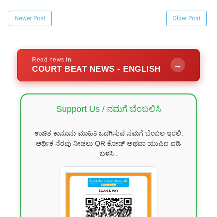
Newer Post
Older Post
Read news in
→
COURT BEAT NEWS - ENGLISH
Support Us / ನಮಗೆ ಬೆಂಬಲಿಸಿ
ಉಚಿತ ಕಾನೂನು ಮಾಹಿತಿ ಒದಗಿಸುವ ನಮಗೆ ಬೆಂಬಲ ಇರಲಿ.
ಆರ್ಥಿಕ ನೆರವು ನೀಡಲು QR ಕೋಡ್ ಅಥವಾ ಯುಪಿಐ ಐಡಿ
ಬಳಸಿ .