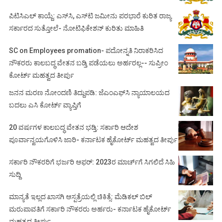
ಪಿಟಿಸಿಎಲ್ ಕಾಯ್ದೆ: ಎಸ್‌ಸಿ, ಎಸ್‌ಟಿ ಜಮೀನು ಪರಭಾರೆ ಕುರಿತ ರಾಜ್ಯ
ಸರ್ಕಾರದ ಸುತ್ತೋಲೆ- ನೋಟಿಫಿಕೇಶನ್‌ ಕುರಿತು ಮಾಹಿತಿ
SC on Employees promation- ಪದೋನ್ನತಿ ನಿರಾಕರಿಸಿದ
ನೌಕರರು ಕಾಲಬದ್ಧ ವೇತನ ಬಡ್ತಿ ಪಡೆಯಲು ಅರ್ಹರಲ್ಲ-- ಸುಪ್ರೀಂ
ಕೋರ್ಟ್ ಮಹತ್ವದ ತೀರ್ಪು
ಜನನ ಮರಣ ನೋಂದಣಿ ತಿದ್ದುಪಡಿ: ಜೆಎಂಎಫ್‌ಸಿ ನ್ಯಾಯಾಲಯದ
ಬದಲು ಎಸಿ ಕೋರ್ಟ್‌ ವ್ಯಾಪ್ತಿಗೆ
20 ವರ್ಷಗಳ ಕಾಲಬದ್ಧ ವೇತನ ಭಡ್ತಿ: ಸರ್ಕಾರಿ ಆದೇಶ
ಪೂರ್ವಾನ್ವಯಗೊಳಿಸಿ ಜಾರಿ- ಕರ್ನಾಟಕ ಹೈಕೋರ್ಟ್ ಮಹತ್ವದ ತೀರ್ಪು
ಸರ್ಕಾರಿ ನೌಕರರಿಗೆ ಭರ್ಜರಿ ಆಫರ್: 2023ರ ಮಾರ್ಚ್‌ಗೆ ಸಿಗಲಿದೆ ಸಿಹಿ
ಸುದ್ದಿ
ಮಾನ್ಯತೆ ಇಲ್ಲದ ಖಾಸಗಿ ಆಸ್ಪತ್ರೆಯಲ್ಲಿ ಚಿಕಿತ್ಸೆ: ಮೆಡಿಕಲ್ ಬಿಲ್
ಮರುಪಾವತಿಗೆ ಸರ್ಕಾರಿ ನೌಕರರು ಅರ್ಹರು- ಕರ್ನಾಟಕ ಹೈಕೋರ್ಟ್
ಮಹತ್ವದ ತೀರ್ಪು