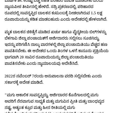
ವಾರ್ಷಿಕ ಶೇ. 6ರಷ್ಟು ಬಡ್ಡಿ ಸಹಿತ ಪರಿಹಾರ ಪಾವತಿ ಮಾಡಬೇಕು ಎಂದು
ನ್ಯಾಯಪೀಠ ತೀರ್ಪಿನಲ್ಲಿ ಹೇಳಿದೆ. ಸದ್ರಿ ಪ್ರಕರಣದಲ್ಲಿ, ಪರಿಹಾರದ
ರೂಪದಲ್ಲಿ ಸಾವನ್ನಪ್ಪಿದ ಬಾಲಕನ ಕುಟುಂಬಕ್ಕೆ ನೀಡಲಾಗಿರುವ 1.5 ಲಕ್ಷ
ರೂಪಾಯಿಯನ್ನು ಕಡಿತ ಮಾಡಬಹುದು ಎಂದು ಆದೇಶದಲ್ಲಿ ಹೇಳಲಾಗಿದೆ.
ಮೃತ ಬಾಲಕನ ಚಿಕಿತ್ಸೆಗೆ ಮಾಡಿದ ಖರ್ಚು ಹಾಗೂ ವೈದ್ಯಕೀಯ ಬಿಲ್‌ಗಳನ್ನು
ಬೆಳಗಾವಿ ಜಿಲ್ಲಾ ಪಂಚಾಯತ್‌ಗೆ ಅರ್ಜಿದಾರರು ಸಲ್ಲಿಸಲು ಸೂಚಿಸಿದ್ದು,
ಇದನ್ನು ಪರಿಗಣಿಸಿ ನಾಲ್ಕು ವಾರಗಳಲ್ಲಿ ಜಿಲ್ಲಾ ಪಂಚಾಯಿತಿಯು ವೆಚ್ಚದ ಹಣ
ಪಾವತಿಸಬೇಕು. ಈ ಆದೇಶದ ಒಂದು ತಿಂಗಳ ಒಳಗೆ ಕಾನೂನು ಪ್ರಕ್ರಿಯೆಯ
ಭಾಗವಾಗಿ 20 ಸಾವಿರ ರೂಪಾಯಿಯನ್ನು ಜಿಲ್ಲಾ ಪಂಚಾಯಿತಿಯು
ಪಾವತಿಸಬೇಕು ಎಂದು ನ್ಯಾಯಾಲಯವು ಆದೇಶಿಸಿದೆ.
2022ರ ನವೆಂಬರ್‌ 7ರಂದು ಅನುಪಾಲನಾ ವರದಿ ಸಲ್ಲಿಸಬೇಕು ಎಂದು
ಸರ್ಕಾರಕ್ಕೆ ಆದೇಶ ಮಾಡಿದೆ.
"ಮಗು ಅಕಾಲಿಕ ಸಾವನ್ನಪ್ಪಿದ್ದು, ಅರ್ಜಿದಾರರ ಕೊನೆಗಾಲದಲ್ಲಿ ಮಗು
ಅವರಿಗೆ ನೆರವಾಗುವ ಸಾಧ್ಯತೆ ಮತ್ತು ಮಗುವಿನ ಪ್ರೀತಿ ಮತ್ತು ಬಾಂಧವ್ಯದ
ನಷ್ಟ, ಅತ್ಯಂತ ಕ್ರೂರ ಮತ್ತು ಹೀನ ರೀತಿಯಲ್ಲಿ ಮಗು