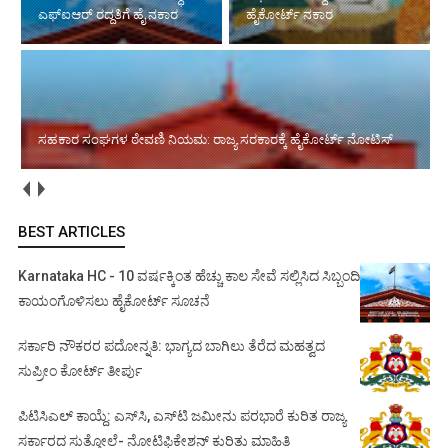
ಎಫ್‌ಐಆರ್ ರದ್ದತಿಗೆ ಹೈ ನಕಾರ
ಹೈಕೋರ್ಟ್ ನಕಾರ
ಸಹಕಾರ ಸಂಘಗಳ ಠೇವಣಿ ನಿಯಮ: ರಾಜ್ಯ ಸರಕಾರಕ್ಕೆ ಹೈಕೋರ್ಟ್ ನೋಟಿಸ್
BEST ARTICLES
Karnataka HC - 10 ವರ್ಷಕ್ಕಿಂತ ಹೆಚ್ಚು ಕಾಲ ಸೇವೆ ಸಲ್ಲಿಸಿದ ಸಿಬ್ಬಂದಿ
ಕಾಯಂಗೊಳಿಸಲು ಹೈಕೋರ್ಟ್ ಸೂಚನೆ
ಸರ್ಕಾರಿ ನೌಕರರ ಪದೋನ್ನತಿ: ಭಾಗ್ಯದ ಬಾಗಿಲು ತೆರೆದ ಮಹತ್ವದ
ಸುಪ್ರೀಂ ಕೋರ್ಟ್ ತೀರ್ಪು
ಪಿಟಿಸಿಎಲ್ ಕಾಯ್ದೆ: ಎಸ್‌ಸಿ, ಎಸ್‌ಟಿ ಜಮೀನು ಪರಭಾರೆ ಕುರಿತ ರಾಜ್ಯ
ಸರ್ಕಾರದ ಸುತ್ತೋಲೆ- ನೋಟಿಫಿಕೇಶನ್‌ ಕುರಿತು ಮಾಹಿತಿ