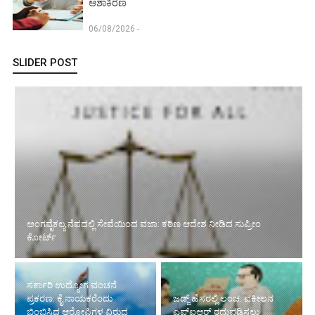
ಆಶಾಕಿರಣ
06/08/2026 -
SLIDER POST
ಅಂಗವೈಕಲ್ಯ ನೆಪದಲ್ಲಿ ಸೇವೆಯಿಂದ ವಜಾ: ಕಠಿಣ ಆದೇಶ ನೀಡಿದ ಸುಪ್ರೀಂ
ಕೋರ್ಟ್‌
ಸರ್ಕಾರಿ ಉದ್ಯೋಗ ವಂಚನೆ
ಪ್ರಕರಣ: ಕೈ ನಾಯಕರೆಂದು
ಜಡ್ಜ್ ಹೆಸರಲ್ಲಿ ಲಂಚ: ವಕೀಲನ
ಬಿಂಬಿಸಿದ ಆರೋಪಿಗಳ ವಿರುದ್ಧ
ಎಫ್‌ಐಆರ್ ರದ್ದುಪಡಿಸಲು