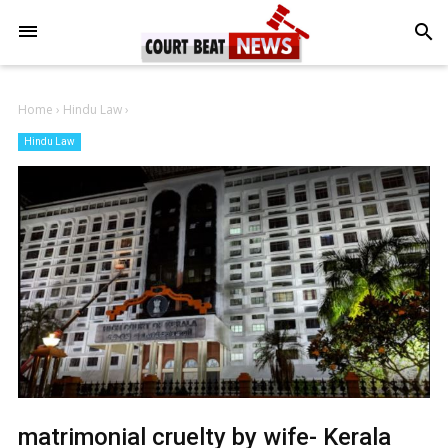
-->
search
Home
›
Hindu Law
›
Hindu Law
matrimonial cruelty by wife- Kerala