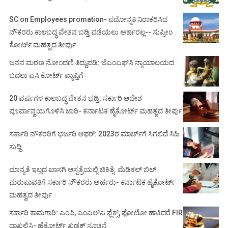
SC on Employees promation- ಪದೋನ್ನತಿ ನಿರಾಕರಿಸಿದ
ನೌಕರರು ಕಾಲಬದ್ಧ ವೇತನ ಬಡ್ತಿ ಪಡೆಯಲು ಅರ್ಹರಲ್ಲ-- ಸುಪ್ರೀಂ
ಕೋರ್ಟ್ ಮಹತ್ವದ ತೀರ್ಪು
ಜನನ ಮರಣ ನೋಂದಣಿ ತಿದ್ದುಪಡಿ: ಜೆಎಂಎಫ್‌ಸಿ ನ್ಯಾಯಾಲಯದ
ಬದಲು ಎಸಿ ಕೋರ್ಟ್‌ ವ್ಯಾಪ್ತಿಗೆ
20 ವರ್ಷಗಳ ಕಾಲಬದ್ಧ ವೇತನ ಭಡ್ತಿ: ಸರ್ಕಾರಿ ಆದೇಶ
ಪೂರ್ವಾನ್ವಯಗೊಳಿಸಿ ಜಾರಿ- ಕರ್ನಾಟಕ ಹೈಕೋರ್ಟ್ ಮಹತ್ವದ ತೀರ್ಪು
ಸರ್ಕಾರಿ ನೌಕರರಿಗೆ ಭರ್ಜರಿ ಆಫರ್: 2023ರ ಮಾರ್ಚ್‌ಗೆ ಸಿಗಲಿದೆ ಸಿಹಿ
ಸುದ್ದಿ
ಮಾನ್ಯತೆ ಇಲ್ಲದ ಖಾಸಗಿ ಆಸ್ಪತ್ರೆಯಲ್ಲಿ ಚಿಕಿತ್ಸೆ: ಮೆಡಿಕಲ್ ಬಿಲ್
ಮರುಪಾವತಿಗೆ ಸರ್ಕಾರಿ ನೌಕರರು ಅರ್ಹರು- ಕರ್ನಾಟಕ ಹೈಕೋರ್ಟ್
ಮಹತ್ವದ ತೀರ್ಪು
ಸರ್ಕಾರಿ ಕಾಮಗಾರಿ: ಎಂಪಿ, ಎಂಎಲ್‌ಎ ಫ್ಲೆಕ್ಸ್‌, ಫೋಟೋ ಹಾಕಿದರೆ FIR
ದಾಖಲಿಸಿ- ಹೈಕೋರ್ಟ್‌ ಖಡಕ್ ಸೂಚನೆ