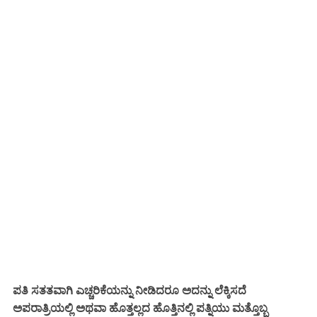
ಎಚ್ಚರಿಕೆಯನ್ನು
ಲೆಕ್ಕಿಸದೆ
ಪತಿ ಸತತವಾಗಿ
ನೀಡಿದರೂ ಅದನ್ನು
ಪತ್ನಿ
ಮತ್ತೊಬ್ಬ
ಅಪರಾತ್ರಿಯಲ್ಲಿ ಅಥವಾ ಹೊತ್ತಲ್ಲದ ಹೊತ್ತಿನಲ್ಲಿ
ಯು