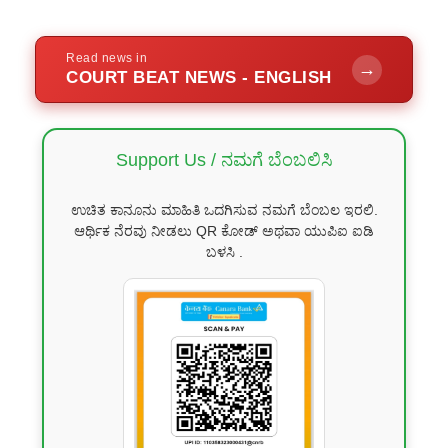
Read news in
→
COURT BEAT NEWS - ENGLISH
Support Us / ನಮಗೆ ಬೆಂಬಲಿಸಿ
ಉಚಿತ ಕಾನೂನು ಮಾಹಿತಿ ಒದಗಿಸುವ ನಮಗೆ ಬೆಂಬಲ ಇರಲಿ.
ಆರ್ಥಿಕ ನೆರವು ನೀಡಲು QR ಕೋಡ್ ಅಥವಾ ಯುಪಿಐ ಐಡಿ
ಬಳಸಿ .