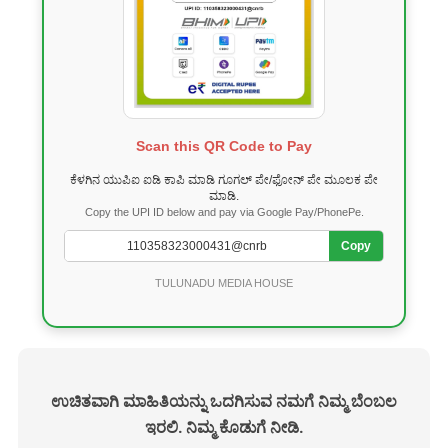
Scan this QR Code to Pay
ಕೆಳಗಿನ ಯುಪಿಐ ಐಡಿ ಕಾಪಿ ಮಾಡಿ ಗೂಗಲ್ ಪೇ/ಫೋನ್ ಪೇ ಮೂಲಕ ಪೇ
ಮಾಡಿ.
Copy the UPI ID below and pay via Google Pay/PhonePe.
Copy
TULUNADU MEDIA HOUSE
ಉಚಿತವಾಗಿ ಮಾಹಿತಿಯನ್ನು ಒದಗಿಸುವ ನಮಗೆ ನಿಮ್ಮ ಬೆಂಬಲ
ಇರಲಿ. ನಿಮ್ಮ ಕೊಡುಗೆ ನೀಡಿ.