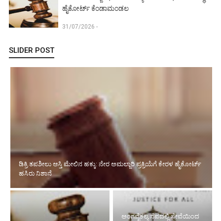
ಹೈಕೋರ್ಟ್ ಕೆಂಡಾಮಂಡಲ
31/07/2026 -
SLIDER POST
ರಸ್ತೆ ರಂಪಾಟ ಪ್ರಕರಣದ ಎಫೆಕ್ಟ್‌: ಮಾಲೂರು ಜಡ್ಜ್‌ಗೆ ವರ್ಗಾವಣೆ
ಅಂಗವೈಕಲ್ಯ ನೆಪದಲ್ಲಿ ಸೇವೆಯಿಂದ
ನಿವೃತ್ತಿ ಅಂಚಿನಲ್ಲಿರುವ