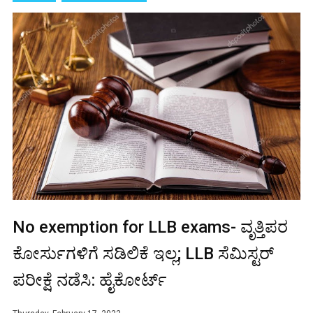
No exemption for LLB exams- ವೃತ್ತಿಪರ
ಕೋರ್ಸುಗಳಿಗೆ ಸಡಿಲಿಕೆ ಇಲ್ಲ; LLB ಸೆಮಿಸ್ಟರ್
ಪರೀಕ್ಷೆ ನಡೆಸಿ: ಹೈಕೋರ್ಟ್