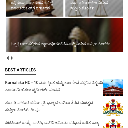
ವಜಾ: ಕಠಿಣ ಆದೇಶ ನೀಡಿದ
ನ್ಯಾಯಾಧೀಶರಿಗೆ ಸಿಹಿಸುದ್ದಿ ನೀಡಿದ
ಸುಪ್ರೀಂ ಕೋರ್ಟ್‌
ಸುಪ್ರೀಂ ಕೋರ್ಟ್‌
ಮಾಲೂರು ಜಡ್ಜ್‌ ಕಥೆ ಏನು..? ನ್ಯಾಯಾಂಗ ಅಧಿಕಾರಿ ವಿರುದ್ಧ ಹೈಕೋರ್ಟ್
ಕೆಂಡಾಮಂಡಲ
BEST ARTICLES
Karnataka HC - 10 ವರ್ಷಕ್ಕಿಂತ ಹೆಚ್ಚು ಕಾಲ ಸೇವೆ ಸಲ್ಲಿಸಿದ ಸಿಬ್ಬಂದಿ
ಕಾಯಂಗೊಳಿಸಲು ಹೈಕೋರ್ಟ್ ಸೂಚನೆ
ಸರ್ಕಾರಿ ನೌಕರರ ಪದೋನ್ನತಿ: ಭಾಗ್ಯದ ಬಾಗಿಲು ತೆರೆದ ಮಹತ್ವದ
ಸುಪ್ರೀಂ ಕೋರ್ಟ್ ತೀರ್ಪು
ಪಿಟಿಸಿಎಲ್ ಕಾಯ್ದೆ: ಎಸ್‌ಸಿ, ಎಸ್‌ಟಿ ಜಮೀನು ಪರಭಾರೆ ಕುರಿತ ರಾಜ್ಯ