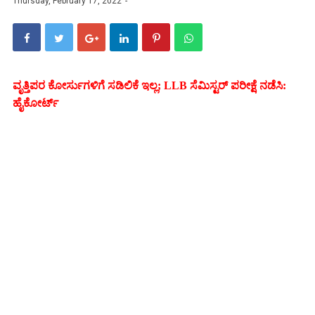
Thursday, February 17, 2022
ವೃತ್ತಿಪರ ಕೋರ್ಸುಗಳಿಗೆ ಸಡಿಲಿಕೆ ಇಲ್ಲ; LLB ಸೆಮಿಸ್ಟರ್ ಪರೀಕ್ಷೆ ನಡೆಸಿ:
ಹೈಕೋರ್ಟ್