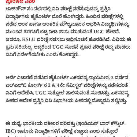
ಪ್ರಕರಣದ ವಿವರ
ಲಾಕ್‌ಡೌನ್‌ ಸಂದರ್ಭದಲ್ಲಿ ವಿವಿ ಪರೀಕ್ಷೆ ನಡೆಸುವುದನ್ನು ಪ್ರಶ್ನಿಸಿ
ವಿದ್ಯಾರ್ಥಿಗಳು ಹೈಕೋರ್ಟ್ ಮೊರೆ ಹೋಗಿದ್ದರು. ಹಿಂದಿನ ಪರೀಕ್ಷೆಗಳಲ್ಲಿ
ಪಡೆದ ಅಂಕ ಹಾಗೂ ಆಂತರಿಕ ಮೌಲ್ಯಮಾಪನ ಆಧರಿಸಿ ವಿದ್ಯಾರ್ಥಿಗಳನ್ನು
ಮುಂದಿನ ತರಗತಿಗೆ ಬಡ್ತಿ ನೀಡಿ ಪಾಸು ಮಾಡುವಂತೆ UGC ಹೇಳಿದೆ.
ಆದರೂ, KSLU ಪರೀಕ್ಷೆ ನಡೆಸಲು ಅಧಿಸೂಚನೆ ಹೊರಡಿಸಿದೆ. ವಿವಿಯ ಈ
ಕ್ರಮ ಸರಿಯಲ್ಲ. ಆದ್ದರಿಂದ UGC ಸೂಚನೆ ಪ್ರಕಾರ ಪರೀಕ್ಷೆ ರದ್ದು ಮಾಡಲು
ವಿವಿಗೆ ನಿರ್ದೇಶಿಸಬೇಕು ಎಂದು ಕೋರಿದ್ದರು.
ಅರ್ಜಿ ವಿಚಾರಣೆ ನಡೆಸಿದ ಹೈಕೋರ್ಟ್ ಏಕಸದಸ್ಯ ನ್ಯಾಯಪೀಠ, 3 ವರ್ಷದ
ಎಲ್‌ಎಲ್‌ಬಿ ಕೋರ್ಸ್ ನ 2 & 4ನೇ ಸೆಮಿಸ್ಟರ್ ಪರೀಕ್ಷೆಗಳನ್ನು ನಡೆಸದಂತೆ
ವಿವಿಗೆ ಆದೇಶಿಸಿ, UGC ಸುತ್ತೋಲೆ ಪಾಲಿಸುವಂತೆ ಸೂಚಿಸಿತ್ತು. ಏಕಸದಸ್ಯ
ಪೀಠದ ಆದೇಶ ಪ್ರಶ್ನಿಸಿ ವಿವಿ ವಿಭಾಗೀಯ ಪೀಠದಲ್ಲಿ ಮೇಲ್ಮನವಿ ಸಲ್ಲಿಸಿತ್ತು.
ಈ ಮಧ್ಯೆ, ಭಾರತೀಯ ವಕೀಲರ ಪರಿಷತ್ತು (ಇಂಡಿಯನ್ ಬಾರ್ ಕೌನ್ಸಿಲ್-
IBC) ಕಾನೂನು ವಿದ್ಯಾರ್ಥಿಗಳಿಗೆ ಪರೀಕ್ಷೆ ಕಡ್ಡಾಯ ಎಂಬ ಸುತ್ತೋಲೆ