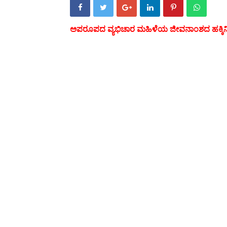
ವ್ಯಭಿಚಾರ ಮಹಿಳೆಯ ಜೀವನಾಂಶ
ಅಪರೂಪದ
ದ ಹಕ್ಕ