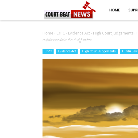
-->
HOME
SUPR
Home
›
CrPC
›
Evidence Act
›
High Court Judgements
›
ಅನರ್ಹವಾಗಿಸದು: ದೆಹಲಿ ಹೈಕೋರ್ಟ್‌
CrPC
Evidence Act
High Court Judgements
Hindu Law