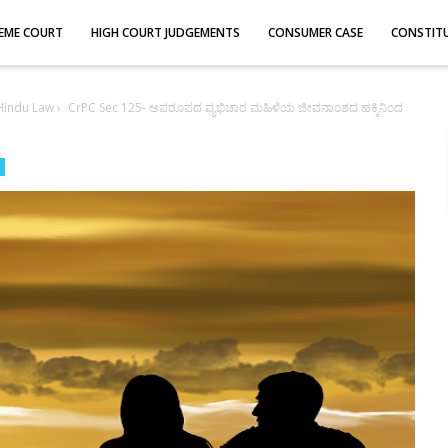
EME COURT
HIGH COURT JUDGEMENTS
CONSUMER CASE
CONSTIT
Hindu Law
›
CrPC Sec 125- ಅಪರೂಪದ ವ್ಯಭಿಚಾರ ಮಹಿಳೆಯ ಜೀವನಾಂಶದ ಹಕ್ಕಿನಿಂದ