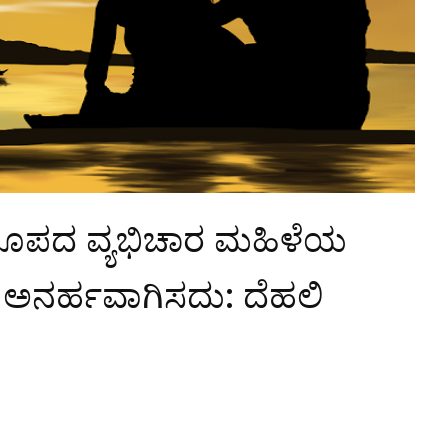
ರೂಪದ ವ್ಯಭಿಚಾರ ಮಹಿಳೆಯ
 ಅನರ್ಹವಾಗಿಸದು: ದೆಹಲಿ