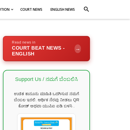
search
UTION
COURT NEWS
ENGLISH NEWS
Read news in
COURT BEAT NEWS -
→
ENGLISH
Support Us / ನಮಗೆ ಬೆಂಬಲಿಸಿ
ಉಚಿತ ಕಾನೂನು ಮಾಹಿತಿ ಒದಗಿಸುವ ನಮಗೆ
ಬೆಂಬಲ ಇರಲಿ. ಆರ್ಥಿಕ ನೆರವು ನೀಡಲು QR
ಕೋಡ್ ಅಥವಾ ಯುಪಿಐ ಐಡಿ ಬಳಸಿ .