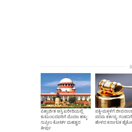
ಪಿತ್ರಾರ್ಜಿತ ಆಸ್ತಿ ಖರೀದಿಯಲ್ಲಿ
ಪತ್ನಿ-ಮಕ್ಕಳಿಗೆ ಜೀವನಾ
ಕುಟುಂಬದವರಿಗೆ ಮೊದಲ ಹಕ್ಕು:
ಪರಮ ಕರ್ತವ್ಯ: ಗಂಡನಿಗ
ಸುಪ್ರೀಂ ಕೋರ್ಟ್ ಮಹತ್ವದ
ಹೇಳಿದ ಕರ್ನಾಟಕ ಹೈಕೋರ
ತೀರ್ಪು