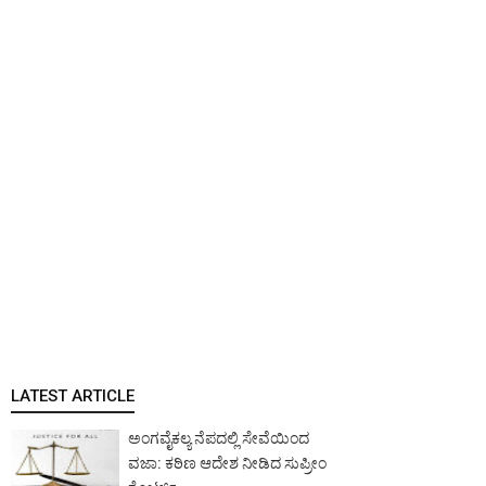
LATEST ARTICLE
ಅಂಗವೈಕಲ್ಯ ನೆಪದಲ್ಲಿ ಸೇವೆಯಿಂದ
ವಜಾ: ಕಠಿಣ ಆದೇಶ ನೀಡಿದ ಸುಪ್ರೀಂ