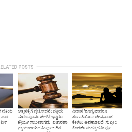
RELATED POSTS
ಂಶ ಪತಿಯ
ಆತ್ಮಹತ್ಯೆಗೆ ಪ್ರಚೋದನೆ; ಪತ್ನಿಯ
ವಿವಾಹ 'ಶೂನ್ಯ'ವಾದರೂ
ೆ ಪಾಠ
ಮರಣಪೂರ್ವ ಹೇಳಿಕೆ ಇದ್ದರೂ
ಸಂಗಾತಿಯಿಂದ ಜೀವನಾಂಶ
್ಟ್‌
ಕ್ರೌರ್ಯ ಸಾಬೀತಾಗದು: ವಿಚಾರಣಾ
ಕೇಳಲು ಅವಕಾಶವಿದೆ: ಸುಪ್ರೀಂ
ನ್ಯಾಯಾಲಯದ ತೀರ್ಪು ಬದಿಗೆ
ಕೋರ್ಟ್ ಮಹತ್ವದ ತೀರ್ಪು