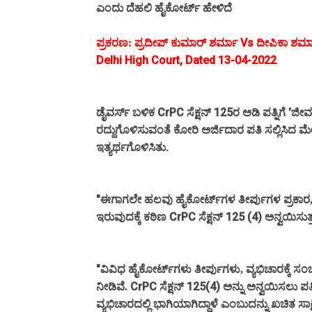
ಎಂದು ದೆಹಲಿ ಹೈಕೋರ್ಟ್ ಹೇಳಿದೆ
ಪ್ರದೀಪ್‌ ಕುಮಾರ್‌ ಶರ್ಮಾ Vs ದೀಪಿಕಾ ಶರ್
ಪ್ರಕರಣ:
Delhi High Court, Dated 13-04-2022
ಬಳಿಕ CrPC ಸೆಕ್ಷನ್‌ 125ರ ಅಡಿ ಪತ್ನಿಗೆ 
ಡೈವರ್ಸ್
ಕೋರಿ
ಪತಿ ಸಲ್ಲಿಸಿ
ರದ್ದುಗೊಳಿಸುವಂತೆ
ಅರ್ಜಿದಾರ
ದ
ಮೇ
ತು.
ಇತ್ಯರ್ಥಗೊಳಿಸಿ
"
ಈಗಾಗಲೇ ಹಲವು ಹೈಕೋರ್ಟ್‌ಗಳ ತೀರ್ಪುಗಳ ಪ್ರಕಾರ
ಇರುವುದಕ್ಕೆ ಕಠಿಣ CrPC ಸೆಕ್ಷನ್‌ 125 (4) ಅನ್ವಯಿಸು
"
ಹೈಕೋರ್ಟ್‌ಗಳು ತೀರ್ಪುಗ
ವ್ಯಭಿಚಾರಕ್ಕೆ 
ವಿವಿಧ
ಳು,
CrPC ಸೆಕ್ಷನ್‌ 125(4) ಅನ್ನು ಅನ್ವಯಿಸಲು ಪತ
ನೀಡಿವೆ.
ವ್ಯಭಿಚಾರದಲ್ಲಿ ಭಾಗಿಯಾಗಿದ್ದಾಳೆ ಎಂಬುದನ್ನು ಖಚಿತ ಸಾಕ್