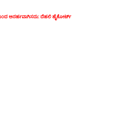
ಅನರ್ಹವಾಗಿಸದು: ದೆಹಲಿ ಹೈಕೋರ್ಟ್‌
ಿನಿಂದ