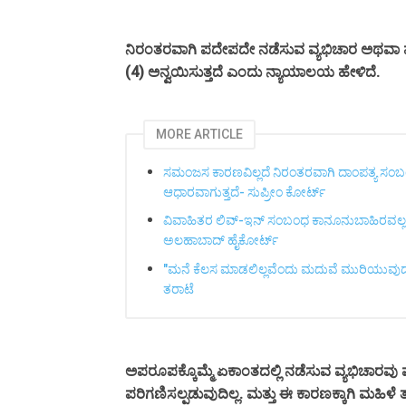
ನಿರಂತರವಾಗಿ ಪದೇಪದೇ ನಡೆಸುವ ವ್ಯಭಿಚಾರ ಅಥವಾ ವ್ಯಭಿಚಾ
(4) ಅನ್ವಯಿಸುತ್ತದೆ ಎಂದು ನ್ಯಾಯಾಲಯ ಹೇಳಿದೆ.
MORE ARTICLE
ಸಮಂಜಸ ಕಾರಣವಿಲ್ಲದೆ ನಿರಂತರವಾಗಿ ದಾಂಪತ್ಯ ಸಂಬಂಧ
ಆಧಾರವಾಗುತ್ತದೆ- ಸುಪ್ರೀಂ ಕೋರ್ಟ್‌
ವಿವಾಹಿತರ ಲಿವ್-ಇನ್ ಸಂಬಂಧ ಕಾನೂನುಬಾಹಿರವಲ್ಲ; ನೈ
ಅಲಹಾಬಾದ್ ಹೈಕೋರ್ಟ್
"ಮನೆ ಕೆಲಸ ಮಾಡಲಿಲ್ಲವೆಂದು ಮದುವೆ ಮುರಿಯುವುದೇ?
ತರಾಟೆ
ಏಕಾಂತದಲ್ಲಿ ನಡೆಸುವ ವ್ಯಭಿಚಾರವು ವ
ಅಪರೂಪಕ್ಕೊಮ್ಮೆ
ಪರಿಗಣಿ
ದಿಲ್ಲ.
ಸಲ್ಪಡುವು
ಮತ್ತು ಈ ಕಾರಣಕ್ಕಾಗಿ ಮಹಿಳೆ ತ