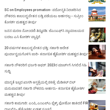
SC on Employees promation- ಪದೋನ್ನತಿ ನಿರಾಕರಿಸಿದ
ನೌಕರರು ಕಾಲಬದ್ಧ ವೇತನ ಬಡ್ತಿ ಪಡೆಯಲು ಅರ್ಹರಲ್ಲ-- ಸುಪ್ರೀಂ
ಕೋರ್ಟ್ ಮಹತ್ವದ ತೀರ್ಪು
ಜನನ ಮರಣ ನೋಂದಣಿ ತಿದ್ದುಪಡಿ: ಜೆಎಂಎಫ್‌ಸಿ ನ್ಯಾಯಾಲಯದ
ಬದಲು ಎಸಿ ಕೋರ್ಟ್‌ ವ್ಯಾಪ್ತಿಗೆ
20 ವರ್ಷಗಳ ಕಾಲಬದ್ಧ ವೇತನ ಭಡ್ತಿ: ಸರ್ಕಾರಿ ಆದೇಶ
ಪೂರ್ವಾನ್ವಯಗೊಳಿಸಿ ಜಾರಿ- ಕರ್ನಾಟಕ ಹೈಕೋರ್ಟ್ ಮಹತ್ವದ ತೀರ್ಪು
ಸರ್ಕಾರಿ ನೌಕರರಿಗೆ ಭರ್ಜರಿ ಆಫರ್: 2023ರ ಮಾರ್ಚ್‌ಗೆ ಸಿಗಲಿದೆ ಸಿಹಿ
ಸುದ್ದಿ
ಮಾನ್ಯತೆ ಇಲ್ಲದ ಖಾಸಗಿ ಆಸ್ಪತ್ರೆಯಲ್ಲಿ ಚಿಕಿತ್ಸೆ: ಮೆಡಿಕಲ್ ಬಿಲ್
ಮರುಪಾವತಿಗೆ ಸರ್ಕಾರಿ ನೌಕರರು ಅರ್ಹರು- ಕರ್ನಾಟಕ ಹೈಕೋರ್ಟ್
ಮಹತ್ವದ ತೀರ್ಪು
ಸರ್ಕಾರಿ ಕಾಮಗಾರಿ: ಎಂಪಿ, ಎಂಎಲ್‌ಎ ಫ್ಲೆಕ್ಸ್‌, ಫೋಟೋ ಹಾಕಿದರೆ FIR
ದಾಖಲಿಸಿ- ಹೈಕೋರ್ಟ್‌ ಖಡಕ್ ಸೂಚನೆ