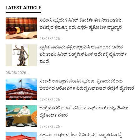
LATEST ARTICLE
ಸರ್ಫೇಸಿ ಪ್ರಕ್ರಿಯೆಗೆ ಸಿವಿಲ್ ಕೋರ್ಟ್ ತಡೆ ನೀಡಲಾಗದು:
ಭವಿಷ್ಯದ ಕ್ರಮಕ್ಕೂ ಇದು ವಿಸ್ತರ- ಹೈಕೋರ್ಟ್ ವ್ಯಾಖ್ಯಾನ
08/08/2026 -
ಸ್ಥಾಪಿತ ಕಾನೂನು ತತ್ವ ಉಲ್ಲಂಘಿಸಿ ಅಜಾಗರೂಕ ಆದೇಶ
ಪರಿಣಾಮ: ಸಿವಿಲ್ ಜಡ್ಜ್ ಡಿಸ್‌ಮಿಸ್ ಆದೇಶಕ್ಕೆ ಹೈಕೋರ್ಟ್
ಮುದ್ರೆ
08/08/2026 -
ಸರ್ಕಾರಿ ಉದ್ಯೋಗ ವಂಚನೆ ಪ್ರಕರಣ: ಕೈ ನಾಯಕರೆಂದು
ಬಿಂಬಿಸಿದ ಆರೋಪಿಗಳ ವಿರುದ್ಧ ಎಫ್‌ಐಆರ್ ರದ್ದತಿಗೆ ಹೈ ನಕಾರ
07/08/2026 -
ಜಡ್ಜ್ ಹೆಸರಲ್ಲಿ ಲಂಚ: ವಕೀಲನ ಎಫ್‌ಐಆರ್ ರದ್ದುಪಡಿಸಲು
ಹೈಕೋರ್ಟ್ ನಕಾರ
07/08/2026 -
ಸಹಕಾರ ಸಂಘಗಳ ಠೇವಣಿ ನಿಯಮ: ರಾಜ್ಯ ಸರಕಾರಕ್ಕೆ