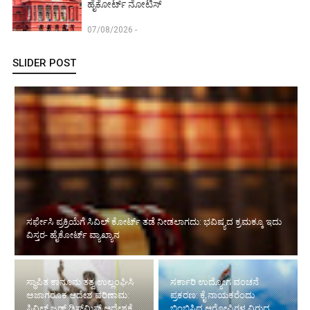
ಹೈಕೋರ್ಟ್ ನೋಟಿಸ್
07/08/2026 -
SLIDER POST
ಸರ್ಫೇಸಿ ಪ್ರಕ್ರಿಯೆಗೆ ಸಿವಿಲ್ ಕೋರ್ಟ್ ತಡೆ ನೀಡಲಾಗದು: ಭವಿಷ್ಯದ ಕ್ರಮಕ್ಕೂ ಇದು
ವಿಸ್ತರ- ಹೈಕೋರ್ಟ್ ವ್ಯಾಖ್ಯಾನ
ಸ್ಥಾಪಿತ ಕಾನೂನು ತತ್ವ ಉಲ್ಲಂಘಿಸಿ
ಸರ್ಕಾರಿ ಉದ್ಯೋಗ ವಂಚನೆ
ಅಜಾಗರೂಕ ಆದೇಶ ಪರಿಣಾಮ:
ಪ್ರಕರಣ: ಕೈ ನಾಯಕರೆಂದು
ಸಿವಿಲ್ ಜಡ್ಜ್ ಡಿಸ್‌ಮಿಸ್ ಆದೇಶಕ್ಕೆ
ಬಿಂಬಿಸಿದ ಆರೋಪಿಗಳ ವಿರುದ್ಧ