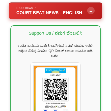
Read news in
→
COURT BEAT NEWS - ENGLISH
Support Us / ನಮಗೆ ಬೆಂಬಲಿಸಿ
ಉಚಿತ ಕಾನೂನು ಮಾಹಿತಿ ಒದಗಿಸುವ ನಮಗೆ ಬೆಂಬಲ ಇರಲಿ.
ಆರ್ಥಿಕ ನೆರವು ನೀಡಲು QR ಕೋಡ್ ಅಥವಾ ಯುಪಿಐ ಐಡಿ
ಬಳಸಿ .