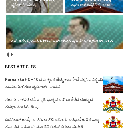
ಹೈಕೋರ್ಟ್ ಮುದ್ರೆ
ಎಫ್‌ಐಆರ್ ರದ್ದತಿಗೆ ಹೈ ನಕಾರ
ಜಡ್ಜ್ ಹೆಸರಲ್ಲಿ ಲಂಚ: ವಕೀಲನ ಎಫ್‌ಐಆರ್ ರದ್ದುಪಡಿಸಲು ಹೈಕೋರ್ಟ್ ನಕಾರ
BEST ARTICLES
Karnataka HC - 10 ವರ್ಷಕ್ಕಿಂತ ಹೆಚ್ಚು ಕಾಲ ಸೇವೆ ಸಲ್ಲಿಸಿದ ಸಿಬ್ಬಂದಿ
ಕಾಯಂಗೊಳಿಸಲು ಹೈಕೋರ್ಟ್ ಸೂಚನೆ
ಸರ್ಕಾರಿ ನೌಕರರ ಪದೋನ್ನತಿ: ಭಾಗ್ಯದ ಬಾಗಿಲು ತೆರೆದ ಮಹತ್ವದ
ಸುಪ್ರೀಂ ಕೋರ್ಟ್ ತೀರ್ಪು
ಪಿಟಿಸಿಎಲ್ ಕಾಯ್ದೆ: ಎಸ್‌ಸಿ, ಎಸ್‌ಟಿ ಜಮೀನು ಪರಭಾರೆ ಕುರಿತ ರಾಜ್ಯ
ಸರ್ಕಾರದ ಸುತ್ತೋಲೆ- ನೋಟಿಫಿಕೇಶನ್‌ ಕುರಿತು ಮಾಹಿತಿ