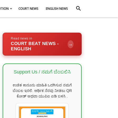
search
UTION
COURT NEWS
ENGLISH NEWS
Read news in
COURT BEAT NEWS -
→
ENGLISH
Support Us / ನಮಗೆ ಬೆಂಬಲಿಸಿ
ಉಚಿತ ಕಾನೂನು ಮಾಹಿತಿ ಒದಗಿಸುವ ನಮಗೆ
ಬೆಂಬಲ ಇರಲಿ. ಆರ್ಥಿಕ ನೆರವು ನೀಡಲು QR
ಕೋಡ್ ಅಥವಾ ಯುಪಿಐ ಐಡಿ ಬಳಸಿ .