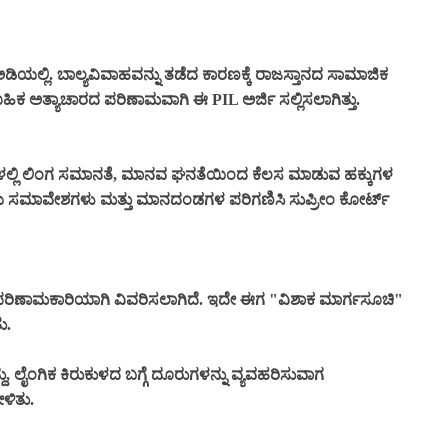
ಿಯಲ್ಲಿ. ಬಾಲ್ಯವಿವಾಹವನ್ನು ತಡೆದ ಕಾರಣಕ್ಕೆ ರಾಜಸ್ತಾನದ ಸಾಮಾಜಿಕ
ಿಕ ಅತ್ಯಾಚಾರದ ಪರಿಣಾಮವಾಗಿ ಈ PIL ಅರ್ಜಿ ಸಲ್ಲಿಸಲಾಗಿತ್ತು.
ಿಧಿಗಳಲ್ಲಿ ಲಿಂಗ ಸಮಾನತೆ, ಮಾನವ ಘನತೆಯಿಂದ ಕೆಲಸ ಮಾಡುವ ಹಕ್ಕುಗಳ
್ರೀಯ ಸಮಾವೇಶಗಳು ಮತ್ತು ಮಾನದಂಡಗಳ ಪರಿಗಣಿಸಿ ಸುಪ್ರೀಂ ಕೋರ್ಟ್
ನಲ್ಲಿ ಪರಿಣಾಮಕಾರಿಯಾಗಿ ವಿವರಿಸಲಾಗಿದೆ. ಇದೇ ಈಗ "ವಿಶಾಕ ಮಾರ್ಗಸೂಚಿ"
ು.
್ದು, ಲೈಂಗಿಕ ಕಿರುಕುಳದ ಬಗ್ಗೆ ದೂರುಗಳನ್ನು ವ್ಯವಹರಿಸುವಾಗ
ಳಿತು.