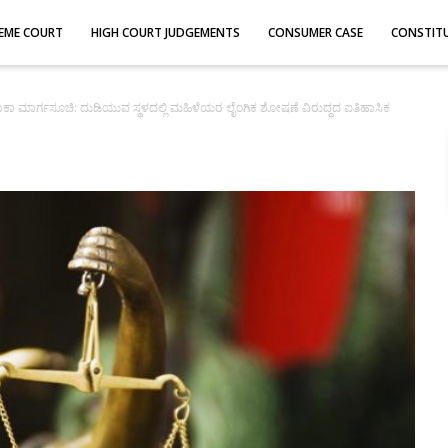
EME COURT
HIGH COURT JUDGEMENTS
CONSUMER CASE
CONSTIT
ಾಕಾ ಮಾರ್ಗಸೂಚಿ: ದುಡಿಯುವ ಸ್ಥಳದಲ್ಲಿ ಮಹಿಳೆಯರ ಲೈಂಗಿಕ ಶೋಷಣೆ ವಿರುದ್ಧದ ಐತಿಹಾಸಿಕ