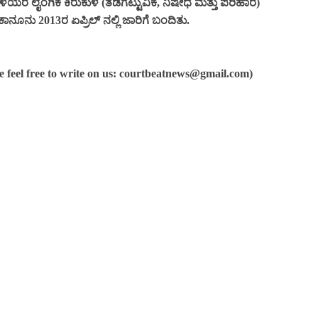
ಯರ ಲೈಂಗಿಕ ಕಿರುಕುಳ (ತಡೆಗಟ್ಟುವಿಕೆ, ನಿಷೇಧ ಮತ್ತು ಪರಿಹಾರ)
ನೂನು 2013ರ ಏಪ್ರಿಲ್ ನಲ್ಲಿ ಜಾರಿಗೆ ಬಂದಿತು.
e feel free to write on us: courtbeatnews@gmail.com)