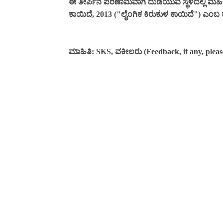
ಈ ತೀರ್ಪಿನ ಪರಿಣಾಮವಾಗಿ ದುಡಿಯುವ ಸ್ಥಳದಲ್ಲಿ ಮಹಿಳೆ
ಕಾಯಿದೆ, 2013 ("ಲೈಂಗಿಕ ಕಿರುಕುಳ ಕಾಯಿದೆ") ಎಂಬ ಕಾ
ಮಾಹಿತಿ: SKS, ವಕೀಲರು (Feedback, if any, pleas