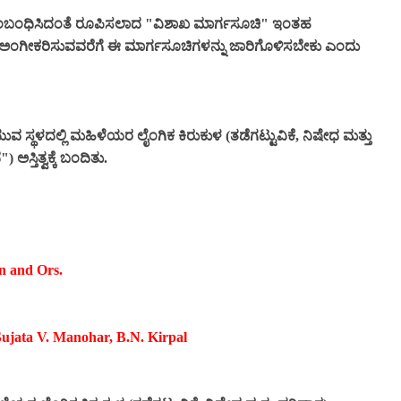
ಕೆ ಸಂಬಂಧಿಸಿದಂತೆ ರೂಪಿಸಲಾದ "ವಿಶಾಖ ಮಾರ್ಗಸೂಚಿ" ಇಂತಹ
 ಅಂಗೀಕರಿಸುವವರೆಗೆ ಈ ಮಾರ್ಗಸೂಚಿಗಳನ್ನು ಜಾರಿಗೊಳಿಸಬೇಕು ಎಂದು
ಸ್ಥಳದಲ್ಲಿ ಮಹಿಳೆಯರ ಲೈಂಗಿಕ ಕಿರುಕುಳ (ತಡೆಗಟ್ಟುವಿಕೆ, ನಿಷೇಧ ಮತ್ತು
ಸ್ತಿತ್ವಕ್ಕೆ ಬಂದಿತು.
an and Ors.
 Sujata V. Manohar, B.N. Kirpal