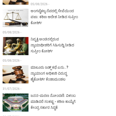
05/08/2026 -
ಅಂಗವೈಕಲ್ಯ ನೆಪದಲ್ಲಿ ಸೇವೆಯಿಂದ
ವಜಾ: ಕಠಿಣ ಆದೇಶ ನೀಡಿದ ಸುಪ್ರೀಂ
ಕೋರ್ಟ್‌
05/08/2026 -
ನಿವೃತ್ತಿ ಅಂಚಿನಲ್ಲಿರುವ
ನ್ಯಾಯಾಧೀಶರಿಗೆ ಸಿಹಿಸುದ್ದಿ ನೀಡಿದ
ಸುಪ್ರೀಂ ಕೋರ್ಟ್‌
05/08/2026 -
ಮಾಲೂರು ಜಡ್ಜ್‌ ಕಥೆ ಏನು..?
ನ್ಯಾಯಾಂಗ ಅಧಿಕಾರಿ ವಿರುದ್ಧ
ಹೈಕೋರ್ಟ್ ಕೆಂಡಾಮಂಡಲ
31/07/2026 -
ಜನನ-ಮರಣ ನೋಂದಣಿ: ವಿಳಂಬ
ಮಾಡಿದರೆ ಸಂಕಷ್ಟ - ಕಠಿಣ ಕಾಯ್ದೆಗೆ
ಕೇಂದ್ರ ಸರ್ಕಾರ ಸಿದ್ಧತೆ