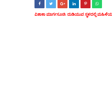
ವಿಶಾಕಾ ಮಾರ್ಗಸೂಚಿ: ದುಡಿಯುವ
ಸ್ಥಳದಲ್ಲಿ
ಮಹಿಳೆಯರ 