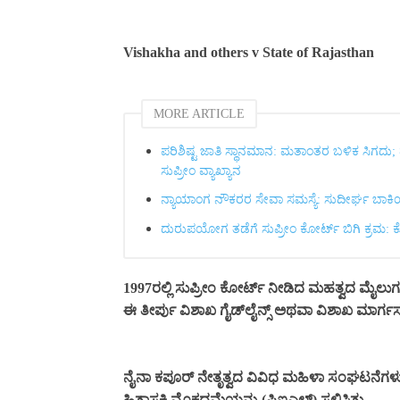
Vishakha and others v State of Rajasthan
MORE ARTICLE
ಪರಿಶಿಷ್ಟ ಜಾತಿ ಸ್ಥಾನಮಾನ: ಮತಾಂತರ ಬಳಿಕ ಸಿಗದು;
ಸುಪ್ರೀಂ ವ್ಯಾಖ್ಯಾನ
ನ್ಯಾಯಾಂಗ ನೌಕರರ ಸೇವಾ ಸಮಸ್ಯೆ: ಸುದೀರ್ಘ ಬಾಕಿಯ ರಿ
ದುರುಪಯೋಗ ತಡೆಗೆ ಸುಪ್ರೀಂ ಕೋರ್ಟ್‌ ಬಿಗಿ ಕ್ರಮ: ಕೋರ
1997ರಲ್ಲಿ ಸುಪ್ರೀಂ ಕೋರ್ಟ್ ನೀಡಿದ ಮಹತ್ವದ ಮೈಲುಗಲ
ಈ ತೀರ್ಪು ವಿಶಾಖ ಗೈಡ್‌ಲೈನ್ಸ್‌ ಅಥವಾ ವಿಶಾಖ ಮಾರ
ನೈನಾ ಕಪೂರ್ ನೇತೃತ್ವದ ವಿವಿಧ ಮಹಿಳಾ ಸಂಘಟನೆಗಳು ರಾ
ಹಿತಾಸಕ್ತಿ ಮೊಕದ್ದಮೆಯನ್ನು (ಪಿಐಎಲ್) ಸಲ್ಲಿಸಿತು.