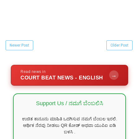
Newer Post
Older Post
Read news in
→
COURT BEAT NEWS - ENGLISH
Support Us / ನಮಗೆ ಬೆಂಬಲಿಸಿ
ಉಚಿತ ಕಾನೂನು ಮಾಹಿತಿ ಒದಗಿಸುವ ನಮಗೆ ಬೆಂಬಲ ಇರಲಿ.
ಆರ್ಥಿಕ ನೆರವು ನೀಡಲು QR ಕೋಡ್ ಅಥವಾ ಯುಪಿಐ ಐಡಿ
ಬಳಸಿ .