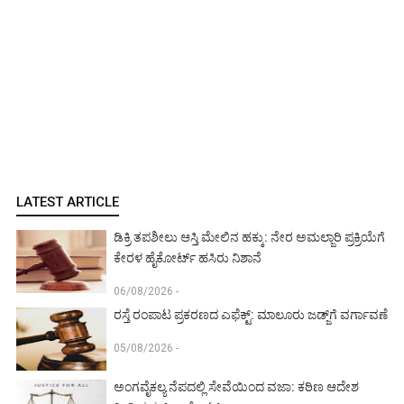
LATEST ARTICLE
ಡಿಕ್ರಿ ತಪಶೀಲು ಆಸ್ತಿ ಮೇಲಿನ ಹಕ್ಕು: ನೇರ ಅಮಲ್ಜಾರಿ ಪ್ರಕ್ರಿಯೆಗೆ
ಕೇರಳ ಹೈಕೋರ್ಟ್ ಹಸಿರು ನಿಶಾನೆ
06/08/2026 -
ರಸ್ತೆ ರಂಪಾಟ ಪ್ರಕರಣದ ಎಫೆಕ್ಟ್‌: ಮಾಲೂರು ಜಡ್ಜ್‌ಗೆ ವರ್ಗಾವಣೆ
05/08/2026 -
ಅಂಗವೈಕಲ್ಯ ನೆಪದಲ್ಲಿ ಸೇವೆಯಿಂದ ವಜಾ: ಕಠಿಣ ಆದೇಶ