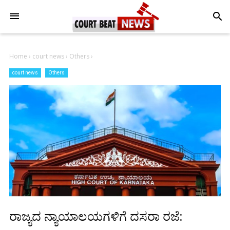
-->
search
Home
›
court news
›
Others
›
court news
Others
ರಾಜ್ಯದ ನ್ಯಾಯಾಲಯಗಳಿಗೆ ದಸರಾ ರಜೆ: