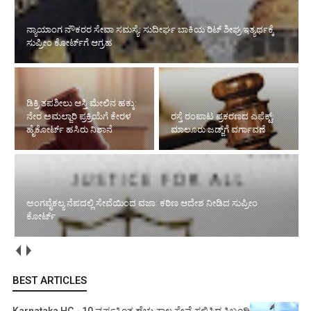
ನ್ಯಾಯಾಂಗ ನೌಕರರ ಸೇವಾ ಸಮಸ್ಯೆ: ಸುದೀರ್ಘ ಬಾಕಿಯ ರಿಟ್ ಶೀಘ್ರ ಇತ್ಯರ್ಥಕ್ಕೆ
ಸುಪ್ರೀಂ ಕೋರ್ಟ್‌ಗೆ ಆಗ್ರಹ
ಡಿಕ್ರಿ ತಪಶೀಲು ಆಸ್ತಿ ಮೇಲಿನ ಹಕ್ಕು:
ನೇರ ಅಮಲ್ಜಾರಿ ಪ್ರಕ್ರಿಯೆಗೆ ಕೇರಳ
ರಸ್ತೆ ರಂಪಾಟ ಪ್ರಕರಣದ ಎಫೆಕ್ಟ್‌:
ಹೈಕೋರ್ಟ್ ಹಸಿರು ನಿಶಾನೆ
ಮಾಲೂರು ಜಡ್ಜ್‌ಗೆ ವರ್ಗಾವಣೆ
ಅಂಗವೈಕಲ್ಯ ನೆಪದಲ್ಲಿ ಸೇವೆಯಿಂದ ವಜಾ: ಕಠಿಣ ಆದೇಶ ನೀಡಿದ ಸುಪ್ರೀಂ
ಕೋರ್ಟ್‌
BEST ARTICLES
Karnataka HC - 10 ವರ್ಷಕ್ಕಿಂತ ಹೆಚ್ಚು ಕಾಲ ಸೇವೆ ಸಲ್ಲಿಸಿದ ಸಿಬ್ಬಂದಿ