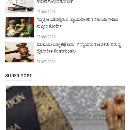
ನೀಡಿದ ಸುಪ್ರೀಂ ಕೋರ್ಟ್‌
05/08/2026 -
ನಿವೃತ್ತಿ ಅಂಚಿನಲ್ಲಿರುವ ನ್ಯಾಯಾಧೀಶರಿಗೆ ಸಿಹಿಸುದ್ದಿ ನೀಡಿದ
ಸುಪ್ರೀಂ ಕೋರ್ಟ್‌
05/08/2026 -
ಮಾಲೂರು ಜಡ್ಜ್‌ ಕಥೆ ಏನು..? ನ್ಯಾಯಾಂಗ ಅಧಿಕಾರಿ ವಿರುದ್ಧ
ಹೈಕೋರ್ಟ್ ಕೆಂಡಾಮಂಡಲ
31/07/2026 -
SLIDER POST