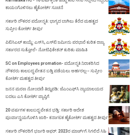
ಕಾಯಂಗೊಳಿಸಲು ಹೈಕೋರ್ಟ್ ಸೂಚನೆ
ಸರ್ಕಾರಿ ನೌಕರರ ಪದೋನ್ನತಿ: ಭಾಗ್ಯದ ಬಾಗಿಲು ತೆರೆದ ಮಹತ್ವದ
ಸುಪ್ರೀಂ ಕೋರ್ಟ್ ತೀರ್ಪು
ಪಿಟಿಸಿಎಲ್ ಕಾಯ್ದೆ: ಎಸ್‌ಸಿ, ಎಸ್‌ಟಿ ಜಮೀನು ಪರಭಾರೆ ಕುರಿತ ರಾಜ್ಯ
ಸರ್ಕಾರದ ಸುತ್ತೋಲೆ- ನೋಟಿಫಿಕೇಶನ್‌ ಕುರಿತು ಮಾಹಿತಿ
SC on Employees promation- ಪದೋನ್ನತಿ ನಿರಾಕರಿಸಿದ
ನೌಕರರು ಕಾಲಬದ್ಧ ವೇತನ ಬಡ್ತಿ ಪಡೆಯಲು ಅರ್ಹರಲ್ಲ-- ಸುಪ್ರೀಂ
ಕೋರ್ಟ್ ಮಹತ್ವದ ತೀರ್ಪು
ಜನನ ಮರಣ ನೋಂದಣಿ ತಿದ್ದುಪಡಿ: ಜೆಎಂಎಫ್‌ಸಿ ನ್ಯಾಯಾಲಯದ
ಬದಲು ಎಸಿ ಕೋರ್ಟ್‌ ವ್ಯಾಪ್ತಿಗೆ
20 ವರ್ಷಗಳ ಕಾಲಬದ್ಧ ವೇತನ ಭಡ್ತಿ: ಸರ್ಕಾರಿ ಆದೇಶ
ಪೂರ್ವಾನ್ವಯಗೊಳಿಸಿ ಜಾರಿ- ಕರ್ನಾಟಕ ಹೈಕೋರ್ಟ್ ಮಹತ್ವದ ತೀರ್ಪು
ಸರ್ಕಾರಿ ನೌಕರರಿಗೆ ಭರ್ಜರಿ ಆಫರ್: 2023ರ ಮಾರ್ಚ್‌ಗೆ ಸಿಗಲಿದೆ ಸಿಹಿ