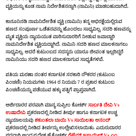
ವ್ಯಕ್ತಿಯನ್ನು ಕೂಡ ನಾಮ ನಿರ್ದೇಶಿತನನ್ನಾಗಿ (ನಾಮಿನಿ) ಮಾಡಬಹುದಾಗಿದೆ.
ಕಾನೂನಿನಡಿ ನಾಮನಿರ್ದೇಶಿತ ವ್ಯಕ್ತಿ (ನಾಮಿನಿ) ತನ್ನ ಅಭಿರಕ್ಷೆಯಲ್ಲಿರುವ
ಹಣದ ಸಂಪೂರ್ಣ ಒಡೆತನವನ್ನು ಹೊಂದಲು ಸಾಧ್ಯವಿಲ್ಲ. ಸದರಿ ಹಣವನ್ನು
ಮೃತ ವ್ಯಕ್ತಿಯ ನ್ಯಾಯಯುತ ವಾರಿಸುದಾರರಿಗೆ ನೀಡುವ ಜವಾಬ್ದಾರಿ
ನಾಮನಿರ್ದೇಶಿತ ವ್ಯಕ್ತಿಯದ್ದಾಗಿದೆ. ನಾಮಿನಿ ಸದರಿ ಹಣದ ಮಾಲಕನಾಗಲು
ಸಾಧ್ಯವಿಲ್ಲ. ಆದರೆ ಕುಟುಂಬದ ಸದಸ್ಯರು ಯಾರೂ ಜೀವಂತ ಇಲ್ಲದಿದ್ದರೆ
ನಾಮಿನಿಯು ಸದರಿ ಹಣದ ಮಾಲಕನಾಗುವ ಸಾಧ್ಯತೆಗಳಿವೆ.
ಪತಿಯ ಮರಣಾ ನಂತರ ಕರ್ನಾಟಕ ಸರಕಾರಿ ನೌಕರರ (ಕುಟುಂಬ
ಪಿಂಚಣಿ) ನಿಯಮಗಳು 1964 ರ ನಿಯಮ 7 ರ ಪ್ರಕಾರ ಕುಟುಂಬ
ಪಿಂಚಣಿಯನ್ನು ಪಡೆಯುವ ಹಕ್ಕು ಪತ್ನಿಗೆ ಪ್ರಾಪ್ತವಾಗಿದೆ.
ಅರ್ಜಿದಾರರ ಪರವಾಗಿ ಮಾನ್ಯ ಸುಪ್ರೀಂ ಕೋರ್ಟ್
ಸಾರ್ಬತಿ ದೇವಿ Vs
ಉಷಾದೇವಿ
ಪ್ರಕರಣದಲ್ಲಿ ನೀಡಿದ ತೀರ್ಪು ಹಾಗೂ ಕರ್ನಾಟಕ ಉಚ್ಚ
ನ್ಯಾಯಾಲಯವು
ಶಕುಂತಲಾ ಬಾಯಿ Vs ಸಾಯಿಲತಾ ಆನಂದ್
ಪ್ರಕರಣದಲ್ಲಿ ನೀಡಿದ ತೀರ್ಪನ್ನು ಉಲ್ಲೇಖಿಸಲಾಯಿತು. ಎದುರುದಾರರ
ಪರವಾಗಿ ಆಂಧ್ರಪ್ರದೇಶ ಹೈಕೋರ್ಟ್
ಗೆಟೆಮ್ ಇಸ್ರಾಯಿಲ್ Vs ಎಂ.