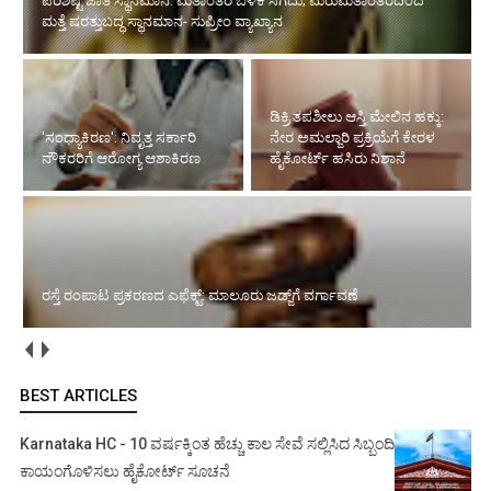
'ಸಂಧ್ಯಾಕಿರಣ': ನಿವೃತ್ತ ಸರ್ಕಾರಿ ನೌಕರರಿಗೆ ಆರೋಗ್ಯ ಆಶಾಕಿರಣ
ಡಿಕ್ರಿ ತಪಶೀಲು ಆಸ್ತಿ ಮೇಲಿನ ಹಕ್ಕು:
ನೇರ ಅಮಲ್ಜಾರಿ ಪ್ರಕ್ರಿಯೆಗೆ ಕೇರಳ
ರಸ್ತೆ ರಂಪಾಟ ಪ್ರಕರಣದ ಎಫೆಕ್ಟ್‌:
ಹೈಕೋರ್ಟ್ ಹಸಿರು ನಿಶಾನೆ
ಮಾಲೂರು ಜಡ್ಜ್‌ಗೆ ವರ್ಗಾವಣೆ
ಅಂಗವೈಕಲ್ಯ ನೆಪದಲ್ಲಿ ಸೇವೆಯಿಂದ ವಜಾ: ಕಠಿಣ ಆದೇಶ ನೀಡಿದ ಸುಪ್ರೀಂ
ಕೋರ್ಟ್‌
BEST ARTICLES
Karnataka HC - 10 ವರ್ಷಕ್ಕಿಂತ ಹೆಚ್ಚು ಕಾಲ ಸೇವೆ ಸಲ್ಲಿಸಿದ ಸಿಬ್ಬಂದಿ
ಕಾಯಂಗೊಳಿಸಲು ಹೈಕೋರ್ಟ್ ಸೂಚನೆ