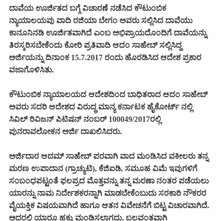
ದಾವೆಯ ಊರ್ಜಿತದ ಬಗ್ಗೆ ವಿಚಾರಣೆ ನಡೆಸಿದ ಕೌಟುಂಬಿಕ
ನ್ಯಾಯಾಲಯವು ವಾದಿ ರಜಿಯಾ ಬೇಗಂ ಅವರು ಸಲ್ಲಿಸಿದ ದಾವೆಯು
ಕಾನೂನಿನಡಿ ಊರ್ಜಿತವಾಗಿದೆ ಎಂಬ ಅಭಿಪ್ರಾಯದೊಂದಿಗೆ ದಾವೆಯನ್ನು
ತಿರಸ್ಕರಿಸಬೇಕೆಂದು ಕೋರಿ ಪ್ರತಿವಾದಿ ಆದಂ ಸಾಹೇಬ್ ಸಲ್ಲಿಸಿದ್ದ
ಅರ್ಜಿಯನ್ನು ದಿನಾಂಕ 15.7.2017 ರಂದು ಹೊರಡಿಸಿದ ಆದೇಶ ಪ್ರಕಾರ
ವಜಾಗೊಳಿಸಿತು.
ಕೌಟುಂಬಿಕ ನ್ಯಾಯಾಲಯದ ಆದೇಶದಿಂದ ಬಾಧಿತರಾದ ಆದಂ ಸಾಹೇಬ್
ಅವರು ಸದರಿ ಆದೇಶದ ವಿರುದ್ಧ ಮಾನ್ಯ ಕರ್ನಾಟಕ ಹೈಕೋರ್ಟ್ ನಲ್ಲಿ
ಸಿವಿಲ್ ರಿವಿಜನ್ ಪಿಟಿಷನ್ ನಂಬರ್ 100049/2017ರಲ್ಲಿ
ಪುನರಾವಲೋಕನ ಅರ್ಜಿ ದಾಖಲಿಸಿದರು.
ಅರ್ಜಿದಾರ ಆದಮ್ ಸಾಹೇಬ್ ಪರವಾಗಿ ವಾದ ಮಂಡಿಸಿದ ವಕೀಲರು ತನ್ನ
ಮರಣ ಉಪಾದಾನ (ಗ್ರಾಚ್ಯುಟಿ), ಕೆಜಿಐಡಿ, ಸಮೂಹ ವಿಮೆ ಇವುಗಳಿಗೆ
ಸಂಬಂಧಪಟ್ಟಂತೆ ಫಲಪ್ರದ ಮೊತ್ತವನ್ನು ತನ್ನ ಮರಣಾ ನಂತರ ಪಡೆಯಲು
ಯಾರನ್ನು ನಾಮ ನಿರ್ದೇಶಕರನ್ನಾಗಿ ಮಾಡಬೇಕೆಂಬುದು ಸರಕಾರಿ ನೌಕರರ
ವೈಯಕ್ತಿಕ ವಿಷಯವಾಗಿದೆ ಹಾಗೂ ಆತನ ವಿವೇಚನೆಗೆ ಬಿಟ್ಟ ವಿಚಾರವಾಗಿದೆ.
ಅದರಲ್ಲಿ ಯಾರೂ ಹಕ್ಕು ಮಂಡಿಸಲಾಗದು. ಬಲವಂತವಾಗಿ