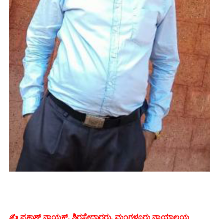
✍️ ಪ್ರಕಾಶ್ ನಾಯಕ್, ಶಿರಸ್ತೇದಾರರು, ಮಂಗಳೂರು ನ್ಯಾಯಾಲಯ