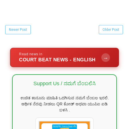
Newer Post
Older Post
Read news in
→
COURT BEAT NEWS - ENGLISH
Support Us / ನಮಗೆ ಬೆಂಬಲಿಸಿ
ಉಚಿತ ಕಾನೂನು ಮಾಹಿತಿ ಒದಗಿಸುವ ನಮಗೆ ಬೆಂಬಲ ಇರಲಿ.
ಆರ್ಥಿಕ ನೆರವು ನೀಡಲು QR ಕೋಡ್ ಅಥವಾ ಯುಪಿಐ ಐಡಿ
ಬಳಸಿ .