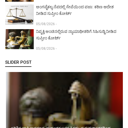
ಅಂಗವೈಕಲ್ಯ ನೆಪದಲ್ಲಿ ಸೇವೆಯಿಂದ ವಜಾ: ಕಠಿಣ ಆದೇಶ
ನೀಡಿದ ಸುಪ್ರೀಂ ಕೋರ್ಟ್‌
05/08/2026 -
ನಿವೃತ್ತಿ ಅಂಚಿನಲ್ಲಿರುವ ನ್ಯಾಯಾಧೀಶರಿಗೆ ಸಿಹಿಸುದ್ದಿ ನೀಡಿದ
ಸುಪ್ರೀಂ ಕೋರ್ಟ್‌
05/08/2026 -
SLIDER POST