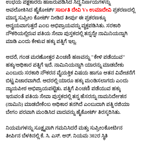
ಉಭಯ ಪಕ್ಷಕಾರರು ಹಾಜರುಪಡಿಸಿದ ಸಿದ್ಧ ನಿರ್ಣಯಗಳನ್ನು
ಅವಲೋಕಿಸಿದ ಹೈಕೋರ್ಟ್
ಸಾರ್ಬತಿ ದೇವಿ Vs ಉಮಾದೇವಿ
ಪ್ರಕರಣದಲ್ಲಿ
ಮಾನ್ಯ ಸುಪ್ರೀಂ ಕೋರ್ಟ್ ನೀಡಿದ ತೀರ್ಪು ಈ ಪ್ರಕರಣಕ್ಕೂ
ಅನ್ವಯವಾಗುತ್ತದೆ ಎಂಬ ಅಭಿಪ್ರಾಯವನ್ನು ವ್ಯಕ್ತಪಡಿಸಿತು. ಸರಕಾರಿ
ನೌಕರಿಯಲ್ಲಿರುವ ಪತಿಯ ಸೇವಾ ಪುಸ್ತಕದಲ್ಲಿ ತನ್ನನ್ನೇ ನಾಮಿನಿಯನ್ನಾಗಿ
ಮಾಡಿ ಎಂದು ಕೇಳುವ ಹಕ್ಕು ಪತ್ನಿಗೆ ಇಲ್ಲ.
ಆದರೆ, ಗಂಡ ಮರಣೋತ್ತರ ಪಿಂಚಣಿ ಹಣವನ್ನು "ಕೇಳಿ ಪಡೆಯುವ"
ಹಕ್ಕು/ಅಧಿಕಾರ ಪತ್ನಿಗೆ ಇದೆ. ನಾಮಿನಿಯನ್ನಾಗಿ ಯಾರನ್ನು ಮಾಡಬೇಕು
ಎಂಬುದು ಸರಕಾರಿ ನೌಕರನ ವೈಯಕ್ತಿಕ ವಿಷಯ ಹಾಗೂ ಆತನ ವಿವೇಚನೆಗೆ
ಬಿಟ್ಟ ವಿಚಾರವಾಗಿದೆ. ಅದರಲ್ಲಿ ಯಾರೂ ಹಕ್ಕು ಮಂಡಿಸಲಾಗದು ಎಂದು
ನ್ಯಾಯಪೀಠ ಅಭಿಪ್ರಾಯಪಟ್ಟಿತು. ಪತ್ನಿಗೆ ಪಿಂಚಣಿ ಪಡೆಯುವ ಹಕ್ಕು
ಇರುವಂತೆ ಪತಿಯ ಸೇವಾ ಪುಸ್ತಕದಲ್ಲಿ ತನ್ನ ಹೆಸರನ್ನು ನಾಮನಿರ್ದೇಶನ
(ನಾಮಿನಿ) ಮಾಡಬೇಕೆಂಬ ಅಧಿಕಾರ ತನಗಿದೆ ಎಂಬುದಾಗಿ ಪತ್ನಿ ರಜಿಯಾ
ಬೇಗಂ ಪರವಾಗಿ ಮಂಡಿಸಿದ ವಾದವನ್ನು ಹೈಕೋರ್ಟ್ ತಿರಸ್ಕರಿಸಿತು.
ನಿಯಮಗಳನ್ನು ಸೂಕ್ಷ್ಮವಾಗಿ ಗಮನಿಸಿದರೆ ಮತ್ತು ಸುಪ್ರೀಂಕೋರ್ಟಿನ
ತೀರ್ಪಿನ ಬೆಳಕಿನಲ್ಲಿ ಕೆ. ಸಿ. ಎಸ್. ಆರ್. ನಿಯಮ 302ರ ಸ್ಥಿತಿ