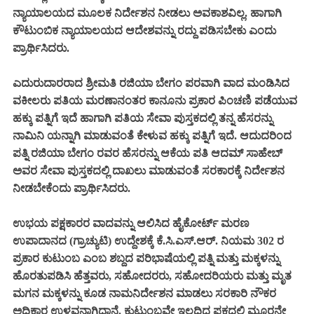
ನ್ಯಾಯಾಲಯದ ಮೂಲಕ ನಿರ್ದೇಶನ ನೀಡಲು ಅವಕಾಶವಿಲ್ಲ. ಹಾಗಾಗಿ
ಕೌಟುಂಬಿಕ ನ್ಯಾಯಾಲಯದ ಆದೇಶವನ್ನು ರದ್ದು ಪಡಿಸಬೇಕು ಎಂದು
ಪ್ರಾರ್ಥಿಸಿದರು.
ಎದುರುದಾರರಾದ ಶ್ರೀಮತಿ ರಜಿಯಾ ಬೇಗಂ ಪರವಾಗಿ ವಾದ ಮಂಡಿಸಿದ
ವಕೀಲರು ಪತಿಯ ಮರಣಾನಂತರ ಕಾನೂನು ಪ್ರಕಾರ ಪಿಂಚಣಿ ಪಡೆಯುವ
ಹಕ್ಕು ಪತ್ನಿಗೆ ಇದೆ ಹಾಗಾಗಿ ಪತಿಯ ಸೇವಾ ಪುಸ್ತಕದಲ್ಲಿ ತನ್ನ ಹೆಸರನ್ನು
ನಾಮಿನಿ ಯನ್ನಾಗಿ ಮಾಡುವಂತೆ ಕೇಳುವ ಹಕ್ಕು ಪತ್ನಿಗೆ ಇದೆ. ಆದುದರಿಂದ
ಪತ್ನಿ ರಜಿಯಾ ಬೇಗಂ ರವರ ಹೆಸರನ್ನು ಆಕೆಯ ಪತಿ ಆದಮ್ ಸಾಹೇಬ್
ಅವರ ಸೇವಾ ಪುಸ್ತಕದಲ್ಲಿ ದಾಖಲು ಮಾಡುವಂತೆ ಸರಕಾರಕ್ಕೆ ನಿರ್ದೇಶನ
ನೀಡಬೇಕೆಂದು ಪ್ರಾರ್ಥಿಸಿದರು.
ಉಭಯ ಪಕ್ಷಕಾರರ ವಾದವನ್ನು ಆಲಿಸಿದ ಹೈಕೋರ್ಟ್ ಮರಣ
ಉಪಾದಾನದ (ಗ್ರಾಚ್ಯುಟಿ) ಉದ್ದೇಶಕ್ಕೆ ಕೆ.ಸಿ.ಎಸ್.ಆರ್. ನಿಯಮ 302 ರ
ಪ್ರಕಾರ ಕುಟುಂಬ ಎಂಬ ಶಬ್ದದ ಪರಿಭಾಷೆಯಲ್ಲಿ ಪತ್ನಿ ಮತ್ತು ಮಕ್ಕಳನ್ನು
ಹೊರತುಪಡಿಸಿ ಹೆತ್ತವರು, ಸಹೋದರರು, ಸಹೋದರಿಯರು ಮತ್ತು ಮೃತ
ಮಗನ ಮಕ್ಕಳನ್ನು ಕೂಡ ನಾಮನಿರ್ದೇಶನ ಮಾಡಲು ಸರಕಾರಿ ನೌಕರ
ಅಧಿಕಾರ ಉಳ್ಳವನಾಗಿದ್ದಾನೆ. ಕುಟುಂಬವೇ ಇಲ್ಲದಿದ್ದ ಪಕ್ಷದಲ್ಲಿ ಮೂರನೇ