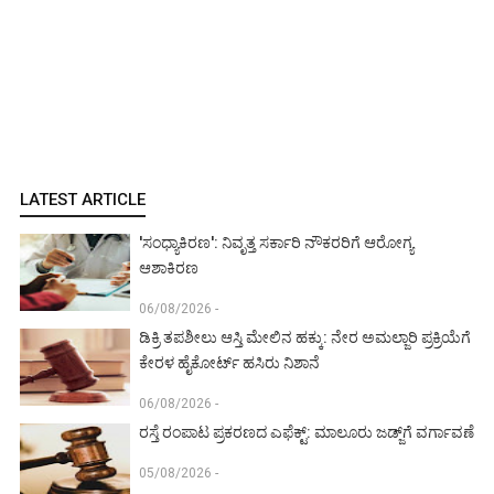
LATEST ARTICLE
'ಸಂಧ್ಯಾಕಿರಣ': ನಿವೃತ್ತ ಸರ್ಕಾರಿ ನೌಕರರಿಗೆ ಆರೋಗ್ಯ
ಆಶಾಕಿರಣ
06/08/2026 -
ಡಿಕ್ರಿ ತಪಶೀಲು ಆಸ್ತಿ ಮೇಲಿನ ಹಕ್ಕು: ನೇರ ಅಮಲ್ಜಾರಿ ಪ್ರಕ್ರಿಯೆಗೆ
ಕೇರಳ ಹೈಕೋರ್ಟ್ ಹಸಿರು ನಿಶಾನೆ
06/08/2026 -
ರಸ್ತೆ ರಂಪಾಟ ಪ್ರಕರಣದ ಎಫೆಕ್ಟ್‌: ಮಾಲೂರು ಜಡ್ಜ್‌ಗೆ ವರ್ಗಾವಣೆ
05/08/2026 -