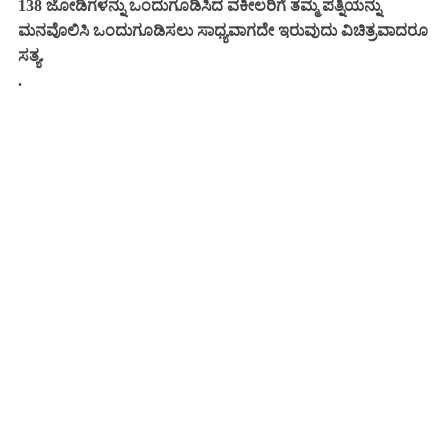
138 ಜೋಡಿಗಳನ್ನು ಒಂದುಗೂಡಿಸಿದ ವಕೀಲರಿಗೆ ತಮ್ಮ ಪತ್ನಿಯನ್ನು
ಮನವೊಲಿಸಿ ಒಂದುಗೂಡಿಸಲು ಸಾಧ್ಯವಾಗದೇ ಇರುವುದು ವಿಚಿತ್ರವಾದರೂ
ಸತ್ಯ.
.