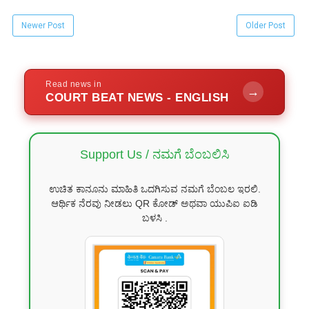
Newer Post
Older Post
Read news in
→
COURT BEAT NEWS - ENGLISH
Support Us / ನಮಗೆ ಬೆಂಬಲಿಸಿ
ಉಚಿತ ಕಾನೂನು ಮಾಹಿತಿ ಒದಗಿಸುವ ನಮಗೆ ಬೆಂಬಲ ಇರಲಿ.
ಆರ್ಥಿಕ ನೆರವು ನೀಡಲು QR ಕೋಡ್ ಅಥವಾ ಯುಪಿಐ ಐಡಿ
ಬಳಸಿ .