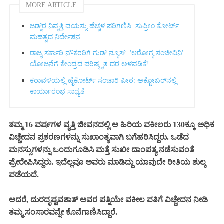
MORE ARTICLE
ಜಡ್ಜ್‌ರ ನಿವೃತ್ತಿ ವಯಸ್ಸು ಹೆಚ್ಚಳ ಪರಿಗಣಿಸಿ: ಸುಪ್ರೀಂ ಕೋರ್ಟ್
ಮಹತ್ವದ ನಿರ್ದೇಶನ
ರಾಜ್ಯ ಸರ್ಕಾರಿ ನೌಕರರಿಗೆ ಗುಡ್ ನ್ಯೂಸ್: 'ಆರೋಗ್ಯ ಸಂಜೀವಿನಿ'
ಯೋಜನೆಗೆ ಕೇಂದ್ರದ ಪರಿಷ್ಕೃತ ದರ ಅಳವಡಿಕೆ!
ಕರಾವಳಿಯಲ್ಲಿ ಹೈಕೋರ್ಟ್ ಸಂಚಾರಿ ಪೀಠ: ಅಕ್ಟೋಬರ್‌ನಲ್ಲಿ
ಕಾರ್ಯಾರಂಭ ಸಾಧ್ಯತೆ
ತಮ್ಮ 16 ವರ್ಷಗಳ ವೃತ್ತಿ ಜೀವನದಲ್ಲಿ ಆ ಹಿರಿಯ ವಕೀಲರು 130ಕ್ಕೂ ಅಧಿಕ
ವಿಚ್ಚೇದನ ಪ್ರಕರಣಗಳನ್ನು ಸುಖಾಂತ್ಯವಾಗಿ ಬಗೆಹರಿಸಿದ್ದರು. ಒಡೆದ
ಮನಸ್ಸುಗಳನ್ನು ಒಂದುಗೂಡಿಸಿ ಮತ್ತೆ ಸುಖೀ ದಾಂಪತ್ಯ ನಡೆಸುವಂತೆ
ಪ್ರೇರೇಪಿಸಿದ್ದರು. ಇದೆಲ್ಲವೂ ಅವರು ಮಾಡಿದ್ದು ಯಾವುದೇ ರೀತಿಯ ಶುಲ್ಕ
ಪಡೆಯದೆ.
ಆದರೆ, ದುರದೃಷ್ಟವಶಾತ್ ಅವರ ಪತ್ನಿಯೇ ವಕೀಲ ಪತಿಗೆ ವಿಚ್ಚೇದನ ನೀಡಿ
ತಮ್ಮ ಸಂಸಾರವನ್ನೇ ಕೊನೆಗಾಣಿಸಿದ್ದಾರೆ.