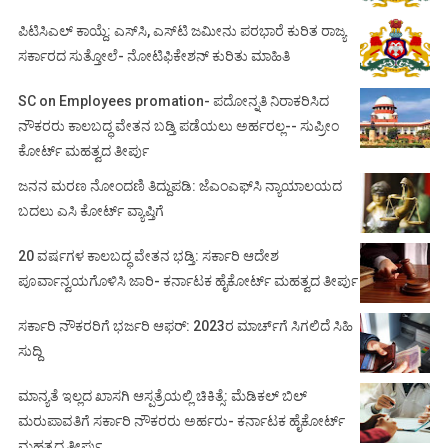
ಪಿಟಿಸಿಎಲ್ ಕಾಯ್ದೆ: ಎಸ್‌ಸಿ, ಎಸ್‌ಟಿ ಜಮೀನು ಪರಭಾರೆ ಕುರಿತ ರಾಜ್ಯ
ಸರ್ಕಾರದ ಸುತ್ತೋಲೆ- ನೋಟಿಫಿಕೇಶನ್‌ ಕುರಿತು ಮಾಹಿತಿ
SC on Employees promation- ಪದೋನ್ನತಿ ನಿರಾಕರಿಸಿದ
ನೌಕರರು ಕಾಲಬದ್ಧ ವೇತನ ಬಡ್ತಿ ಪಡೆಯಲು ಅರ್ಹರಲ್ಲ-- ಸುಪ್ರೀಂ
ಕೋರ್ಟ್ ಮಹತ್ವದ ತೀರ್ಪು
ಜನನ ಮರಣ ನೋಂದಣಿ ತಿದ್ದುಪಡಿ: ಜೆಎಂಎಫ್‌ಸಿ ನ್ಯಾಯಾಲಯದ
ಬದಲು ಎಸಿ ಕೋರ್ಟ್‌ ವ್ಯಾಪ್ತಿಗೆ
20 ವರ್ಷಗಳ ಕಾಲಬದ್ಧ ವೇತನ ಭಡ್ತಿ: ಸರ್ಕಾರಿ ಆದೇಶ
ಪೂರ್ವಾನ್ವಯಗೊಳಿಸಿ ಜಾರಿ- ಕರ್ನಾಟಕ ಹೈಕೋರ್ಟ್ ಮಹತ್ವದ ತೀರ್ಪು
ಸರ್ಕಾರಿ ನೌಕರರಿಗೆ ಭರ್ಜರಿ ಆಫರ್: 2023ರ ಮಾರ್ಚ್‌ಗೆ ಸಿಗಲಿದೆ ಸಿಹಿ
ಸುದ್ದಿ
ಮಾನ್ಯತೆ ಇಲ್ಲದ ಖಾಸಗಿ ಆಸ್ಪತ್ರೆಯಲ್ಲಿ ಚಿಕಿತ್ಸೆ: ಮೆಡಿಕಲ್ ಬಿಲ್
ಮರುಪಾವತಿಗೆ ಸರ್ಕಾರಿ ನೌಕರರು ಅರ್ಹರು- ಕರ್ನಾಟಕ ಹೈಕೋರ್ಟ್
ಮಹತ್ವದ ತೀರ್ಪು