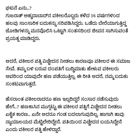
ಘಟನೆ ಏನು..?
ಗುಜರಾತ್‌ ಅಹ್ಮದಾಬಾದ್‌ನ ವಕೀಲರೊಬ್ಬರು ಕಳೆದ 16 ವರ್ಷಗಳಿಂದ
ಹಲವು ಸಾಂಸಾರಿಕ ಬದುಕನ್ನು ಸರಿಪಡಿಸಿದ್ದರು. ಒಡೆದು ಬೇರೆಯಾಗುತ್ತಿದ್ದ
ಜೋಡಿಗಳನ್ನು ಮನವೊಲಿಸಿ ಒಟ್ಟಾಗಿ ಸಂತಸದಿಂದ ಜೀವನ ಸಾಗಿಸುವಂತೆ
ಪ್ರಯತ್ನ ಮಾಡಿದ್ದರು.
ಆದರೆ, ವಕೀಲರ ಪತ್ನಿ ವಿಚ್ಚೇದನ ನೀಡಲು ಕಾರಣವೂ ವಕೀಲರ ಈ ಸಮಾಜ
ಸೇವೆ. ತಮ್ಮ ಬಳಿ ಬರುವ ದಂಪತಿಗೆ ಬುದ್ಧಿಮಾತು ಹೇಳುವ ವಕೀಲರು
ಅವರಿಂದ ಯಾವುದೇ ಹಣ ಪಡೆಯುತ್ತಿಲ್ಲ. ಈ ರೀತಿ ಆದರೆ, ನಮ್ಮ ಬದುಕು
ಸಂಕಟವಾಗುತ್ತದೆ.
ಹೆಸರಾಂತ ವಕೀಲರಾದರೂ ಹಣ ಇಲ್ಲದಿದ್ದರೆ ಸಂಸಾರ ನಡೆಸುವುದು
ಹೇಗೆ..? ಹಣಕಾಸಿನ ಮುಗ್ಗಟ್ಟು ಈ ವಕೀಲರ ಪತ್ನಿಗೆ ವಿಚ್ಚೇದನ ನೀಡಲು
ಏಕೈಕ ಕಾರಣ.. ಏನೇ ಆದರೂ ಗಂಡ ಬದಲಾಗುವುದಿಲ್ಲ. ಹಾಗಾಗಿ ತಾವು
ನ್ಯಾಯಾಲಯದ ಮೆಟ್ಟಿಲೇರಿದ್ದೇನೆ. ಪತಿಯಿಂದ ವಿಚ್ಚೇದನ ಬಯಸಿದ್ದೇನೆ
ಎಂದು ವಕೀಲರ ಪತ್ನಿ ಹೇಳಿದ್ದಾರೆ.