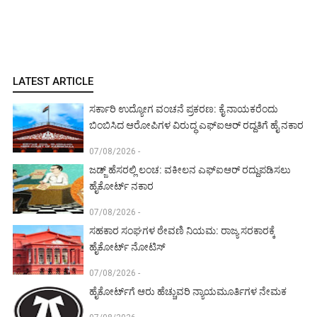
LATEST ARTICLE
ಸರ್ಕಾರಿ ಉದ್ಯೋಗ ವಂಚನೆ ಪ್ರಕರಣ: ಕೈ ನಾಯಕರೆಂದು
ಬಿಂಬಿಸಿದ ಆರೋಪಿಗಳ ವಿರುದ್ಧ ಎಫ್‌ಐಆರ್ ರದ್ದತಿಗೆ ಹೈ ನಕಾರ
07/08/2026 -
ಜಡ್ಜ್ ಹೆಸರಲ್ಲಿ ಲಂಚ: ವಕೀಲನ ಎಫ್‌ಐಆರ್ ರದ್ದುಪಡಿಸಲು
ಹೈಕೋರ್ಟ್ ನಕಾರ
07/08/2026 -
ಸಹಕಾರ ಸಂಘಗಳ ಠೇವಣಿ ನಿಯಮ: ರಾಜ್ಯ ಸರಕಾರಕ್ಕೆ
ಹೈಕೋರ್ಟ್ ನೋಟಿಸ್
07/08/2026 -
ಹೈಕೋರ್ಟ್‌ಗೆ ಆರು ಹೆಚ್ಚುವರಿ ನ್ಯಾಯಮೂರ್ತಿಗಳ ನೇಮಕ