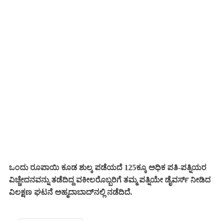
ಒಂದು ರೂಪಾಯಿ ಕೂಡ ಶುಲ್ಕ ಪಡೆಯದೆ 125ಕ್ಕೂ ಅಧಿಕ ಪತಿ-ಪತ್ನಿಯರ
ವಿಚ್ಚೇದನವನ್ನು ತಡೆದಿದ್ದ ವಕೀಲರೊಬ್ಬರಿಗೆ ತಮ್ಮ ಪತ್ನಿಯೇ ಡೈವರ್ಸ್ ನೀಡಿದ
ವಿಲಕ್ಷಣ ಘಟನೆ ಅಹ್ಮದಾಬಾದ್‌ನಲ್ಲಿ ನಡೆದಿದೆ.