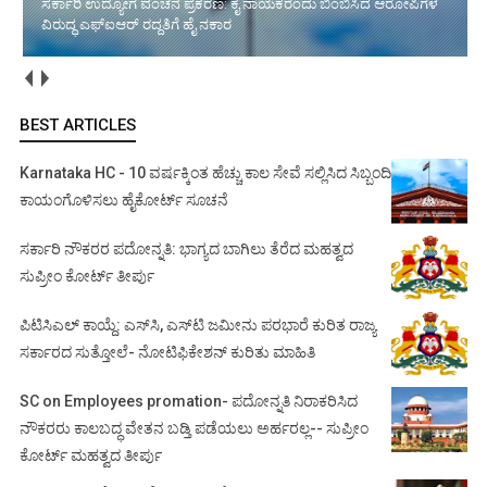
ಸರ್ಕಾರಿ ಉದ್ಯೋಗ ವಂಚನೆ ಪ್ರಕರಣ: ಕೈ ನಾಯಕರೆಂದು ಬಿಂಬಿಸಿದ ಆರೋಪಿಗಳ
ವಿರುದ್ಧ ಎಫ್‌ಐಆರ್ ರದ್ದತಿಗೆ ಹೈ ನಕಾರ
BEST ARTICLES
Karnataka HC - 10 ವರ್ಷಕ್ಕಿಂತ ಹೆಚ್ಚು ಕಾಲ ಸೇವೆ ಸಲ್ಲಿಸಿದ ಸಿಬ್ಬಂದಿ
ಕಾಯಂಗೊಳಿಸಲು ಹೈಕೋರ್ಟ್ ಸೂಚನೆ
ಸರ್ಕಾರಿ ನೌಕರರ ಪದೋನ್ನತಿ: ಭಾಗ್ಯದ ಬಾಗಿಲು ತೆರೆದ ಮಹತ್ವದ
ಸುಪ್ರೀಂ ಕೋರ್ಟ್ ತೀರ್ಪು
ಪಿಟಿಸಿಎಲ್ ಕಾಯ್ದೆ: ಎಸ್‌ಸಿ, ಎಸ್‌ಟಿ ಜಮೀನು ಪರಭಾರೆ ಕುರಿತ ರಾಜ್ಯ
ಸರ್ಕಾರದ ಸುತ್ತೋಲೆ- ನೋಟಿಫಿಕೇಶನ್‌ ಕುರಿತು ಮಾಹಿತಿ
SC on Employees promation- ಪದೋನ್ನತಿ ನಿರಾಕರಿಸಿದ
ನೌಕರರು ಕಾಲಬದ್ಧ ವೇತನ ಬಡ್ತಿ ಪಡೆಯಲು ಅರ್ಹರಲ್ಲ-- ಸುಪ್ರೀಂ
ಕೋರ್ಟ್ ಮಹತ್ವದ ತೀರ್ಪು