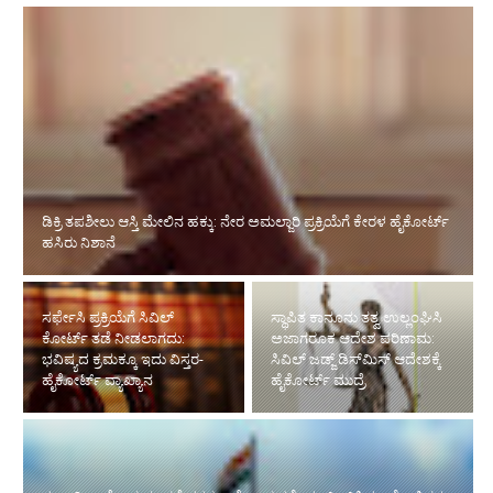
ಡಿಕ್ರಿ ತಪಶೀಲು ಆಸ್ತಿ ಮೇಲಿನ ಹಕ್ಕು: ನೇರ ಅಮಲ್ಜಾರಿ ಪ್ರಕ್ರಿಯೆಗೆ ಕೇರಳ ಹೈಕೋರ್ಟ್
ಹಸಿರು ನಿಶಾನೆ
ಸರ್ಫೇಸಿ ಪ್ರಕ್ರಿಯೆಗೆ ಸಿವಿಲ್
ಸ್ಥಾಪಿತ ಕಾನೂನು ತತ್ವ ಉಲ್ಲಂಘಿಸಿ
ಕೋರ್ಟ್ ತಡೆ ನೀಡಲಾಗದು:
ಅಜಾಗರೂಕ ಆದೇಶ ಪರಿಣಾಮ:
ಭವಿಷ್ಯದ ಕ್ರಮಕ್ಕೂ ಇದು ವಿಸ್ತರ-
ಸಿವಿಲ್ ಜಡ್ಜ್ ಡಿಸ್‌ಮಿಸ್ ಆದೇಶಕ್ಕೆ
ಹೈಕೋರ್ಟ್ ವ್ಯಾಖ್ಯಾನ
ಹೈಕೋರ್ಟ್ ಮುದ್ರೆ