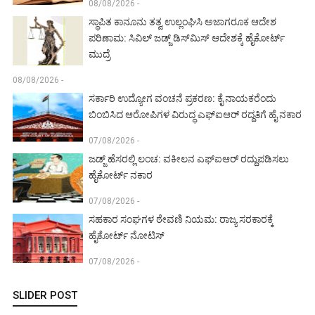
08/08/2026 -
ಸ್ಥಾಪಿತ ಕಾನೂನು ತತ್ವ ಉಲ್ಲಂಘಿಸಿ ಅಜಾಗರೂಕ ಆದೇಶ
ಪರಿಣಾಮ: ಸಿವಿಲ್ ಜಡ್ಜ್ ಡಿಸ್‌ಮಿಸ್ ಆದೇಶಕ್ಕೆ ಹೈಕೋರ್ಟ್
ಮುದ್ರೆ
08/08/2026 -
ಸರ್ಕಾರಿ ಉದ್ಯೋಗ ವಂಚನೆ ಪ್ರಕರಣ: ಕೈ ನಾಯಕರೆಂದು
ಬಿಂಬಿಸಿದ ಆರೋಪಿಗಳ ವಿರುದ್ಧ ಎಫ್‌ಐಆರ್ ರದ್ದತಿಗೆ ಹೈ ನಕಾರ
07/08/2026 -
ಜಡ್ಜ್ ಹೆಸರಲ್ಲಿ ಲಂಚ: ವಕೀಲನ ಎಫ್‌ಐಆರ್ ರದ್ದುಪಡಿಸಲು
ಹೈಕೋರ್ಟ್ ನಕಾರ
07/08/2026 -
ಸಹಕಾರ ಸಂಘಗಳ ಠೇವಣಿ ನಿಯಮ: ರಾಜ್ಯ ಸರಕಾರಕ್ಕೆ
ಹೈಕೋರ್ಟ್ ನೋಟಿಸ್
07/08/2026 -
SLIDER POST