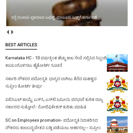
ರಸ್ತೆ ರಂಪಾಟ ಪ್ರಕರಣದ ಎಫೆಕ್ಟ್‌: ಮಾಲೂರು ಜಡ್ಜ್‌ಗೆ ವರ್ಗಾವಣೆ
BEST ARTICLES
Karnataka HC - 10 ವರ್ಷಕ್ಕಿಂತ ಹೆಚ್ಚು ಕಾಲ ಸೇವೆ ಸಲ್ಲಿಸಿದ ಸಿಬ್ಬಂದಿ
ಕಾಯಂಗೊಳಿಸಲು ಹೈಕೋರ್ಟ್ ಸೂಚನೆ
ಸರ್ಕಾರಿ ನೌಕರರ ಪದೋನ್ನತಿ: ಭಾಗ್ಯದ ಬಾಗಿಲು ತೆರೆದ ಮಹತ್ವದ
ಸುಪ್ರೀಂ ಕೋರ್ಟ್ ತೀರ್ಪು
ಪಿಟಿಸಿಎಲ್ ಕಾಯ್ದೆ: ಎಸ್‌ಸಿ, ಎಸ್‌ಟಿ ಜಮೀನು ಪರಭಾರೆ ಕುರಿತ ರಾಜ್ಯ
ಸರ್ಕಾರದ ಸುತ್ತೋಲೆ- ನೋಟಿಫಿಕೇಶನ್‌ ಕುರಿತು ಮಾಹಿತಿ
SC on Employees promation- ಪದೋನ್ನತಿ ನಿರಾಕರಿಸಿದ
ನೌಕರರು ಕಾಲಬದ್ಧ ವೇತನ ಬಡ್ತಿ ಪಡೆಯಲು ಅರ್ಹರಲ್ಲ-- ಸುಪ್ರೀಂ