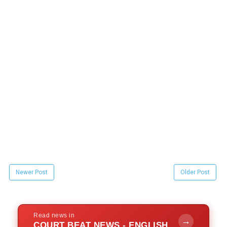
Newer Post
Older Post
Read news in
→
COURT BEAT NEWS - ENGLISH