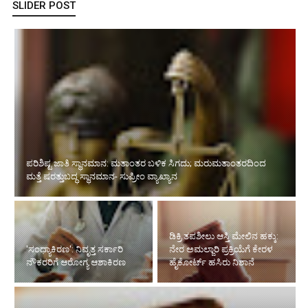
SLIDER POST
ಪರಿಶಿಷ್ಟ ಜಾತಿ ಸ್ಥಾನಮಾನ: ಮತಾಂತರ ಬಳಿಕ ಸಿಗದು; ಮರುಮತಾಂತರದಿಂದ
ಮತ್ತೆ ಷರತ್ತುಬದ್ಧ ಸ್ಥಾನಮಾನ- ಸುಪ್ರೀಂ ವ್ಯಾಖ್ಯಾನ
ಡಿಕ್ರಿ ತಪಶೀಲು ಆಸ್ತಿ ಮೇಲಿನ ಹಕ್ಕು:
'ಸಂಧ್ಯಾಕಿರಣ': ನಿವೃತ್ತ ಸರ್ಕಾರಿ
ನೇರ ಅಮಲ್ಜಾರಿ ಪ್ರಕ್ರಿಯೆಗೆ ಕೇರಳ
ನೌಕರರಿಗೆ ಆರೋಗ್ಯ ಆಶಾಕಿರಣ
ಹೈಕೋರ್ಟ್ ಹಸಿರು ನಿಶಾನೆ