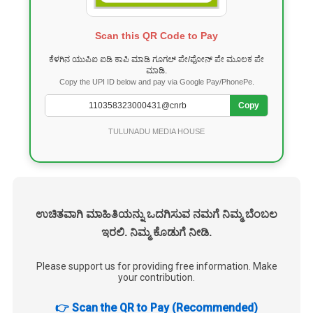
Scan this QR Code to Pay
ಕೆಳಗಿನ ಯುಪಿಐ ಐಡಿ ಕಾಪಿ ಮಾಡಿ ಗೂಗಲ್ ಪೇ/ಫೋನ್ ಪೇ ಮೂಲಕ ಪೇ
ಮಾಡಿ.
Copy the UPI ID below and pay via Google Pay/PhonePe.
Copy
TULUNADU MEDIA HOUSE
ಉಚಿತವಾಗಿ ಮಾಹಿತಿಯನ್ನು ಒದಗಿಸುವ ನಮಗೆ ನಿಮ್ಮ ಬೆಂಬಲ
ಇರಲಿ. ನಿಮ್ಮ ಕೊಡುಗೆ ನೀಡಿ.
Please support us for providing free information. Make
your contribution.
👉 Scan the QR to Pay (Recommended)