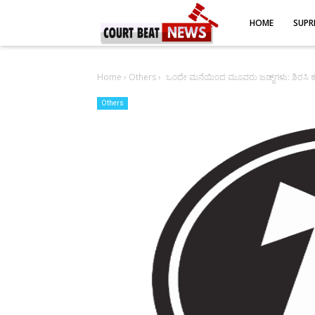
-->
HOME
SUPR
Home
›
Others
›
ಒಂದೇ ಮನೆಯಿಂದ ಮೂವರು ಜಡ್ಜ್‌ಗಳು: ಶಿರಸ
Others