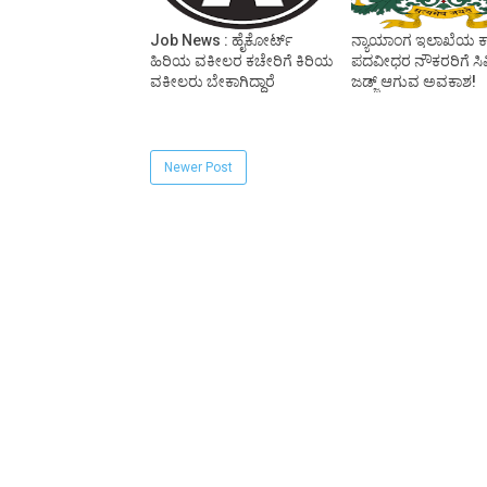
Job News : ಹೈಕೋರ್ಟ್
ನ್ಯಾಯಾಂಗ ಇಲಾಖೆಯ 
ಹಿರಿಯ ವಕೀಲರ ಕಚೇರಿಗೆ ಕಿರಿಯ
ಪದವೀಧರ ನೌಕರರಿಗೆ ಸಿ
ವಕೀಲರು ಬೇಕಾಗಿದ್ದಾರೆ
ಜಡ್ಜ್ ಆಗುವ ಅವಕಾಶ!
Newer Post