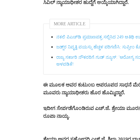
ಸಿವಿಲ್ ನ್ಯಾಯಾಧೀಶರ ಹುದ್ದೆಗೆ ಆಯ್ಕೆಯಾಗಿದ್ದಾರೆ.
MORE ARTICLE
ನಕಲಿ ಪಿಎಚ್‌ಡಿ ಪ್ರಮಾಣಪತ್ರ ಸಲ್ಲಿಸಿದ 249 ಅತಿಥಿ ಉ
ಜಡ್ಜ್‌ರ ನಿವೃತ್ತಿ ವಯಸ್ಸು ಹೆಚ್ಚಳ ಪರಿಗಣಿಸಿ: ಸುಪ್ರೀ
ರಾಜ್ಯ ಸರ್ಕಾರಿ ನೌಕರರಿಗೆ ಗುಡ್ ನ್ಯೂಸ್: 'ಆರೋಗ್ಯ 
ಅಳವಡಿಕೆ!
ಈ ಮೂಲಕ ಅವರ ಕುಟುಂಬ ಅಪರೂಪದ ಸಾಧನೆ ಮೆರೆದಿದೆ
ಮೂವರು ನ್ಯಾಯಾಧೀಶರು ಹೊರ ಹೊಮ್ಮಿದ್ದಾರೆ.
ಇದೀಗ ಸೇರ್ಪಡೆಗೊಂಡಿರುವ ಎಚ್‌.ಜೆ. ಶ್ರೇಯಾ ಮೂರನೇಯ
ರೂಪಾ ನಾಯ್ಕ.
ಶ್ರೇಯಾ ಅವರ ಸಹೋದರಿ ಎಚ್‌.ಜೆ. ಶಿಲ್ಪಾ 2019ರ ಬ್ಯಾಚ್‌