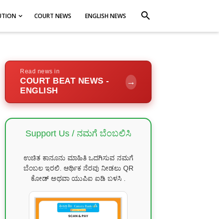
search
UTION
COURT NEWS
ENGLISH NEWS
Read news in
COURT BEAT NEWS -
→
ENGLISH
Support Us / ನಮಗೆ ಬೆಂಬಲಿಸಿ
ಉಚಿತ ಕಾನೂನು ಮಾಹಿತಿ ಒದಗಿಸುವ ನಮಗೆ
ಬೆಂಬಲ ಇರಲಿ. ಆರ್ಥಿಕ ನೆರವು ನೀಡಲು QR
ಕೋಡ್ ಅಥವಾ ಯುಪಿಐ ಐಡಿ ಬಳಸಿ .