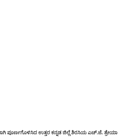
ಗಿ ಪೂರ್ಣಗೊಳಿಸಿದ ಉತ್ತರ ಕನ್ನಡ ಜಿಲ್ಲೆ ಶಿರಸಿಯ ಎಚ್‌.ಜೆ. ಶ್ರೇಯಾ