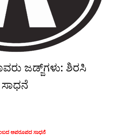
 ಜಡ್ಜ್‌ಗಳು: ಶಿರಸಿ
ಸಾಧನೆ
ುಟುಂಬದ ಅಪರೂಪದ ಸಾಧನೆ