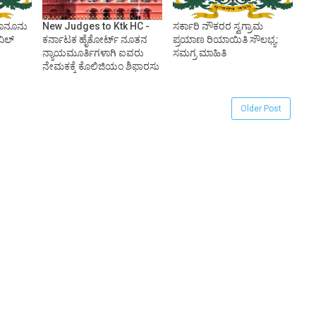
ಕಾನೂನು
New Judges to Ktk HC -
ಸರ್ಕಾರಿ ನೌಕರರ ಸ್ವಗ್ರಾಮ
ವಿಲ್
ಕರ್ನಾಟಕ ಹೈಕೋರ್ಟ್ ನೂತನ
ಪ್ರಯಾಣ ರಿಯಾಯಿತಿ ಸೌಲಭ್ಯ:
ನ್ಯಾಯಮೂರ್ತಿಗಳಾಗಿ ಐವರು
ಸಮಗ್ರ ಮಾಹಿತಿ
ನೇಮಕಕ್ಕೆ ಕೊಲಿಜಿಯಂ ಶಿಫಾರಸು
Older Post