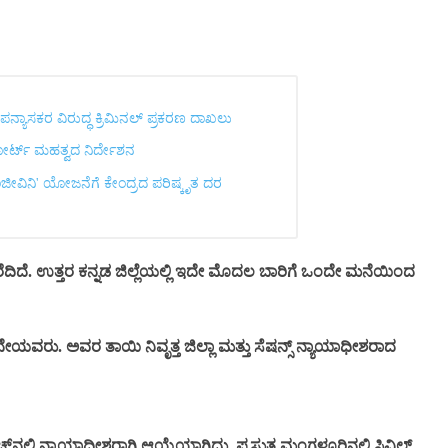
ಪನ್ಯಾಸಕರ ವಿರುದ್ಧ ಕ್ರಿಮಿನಲ್ ಪ್ರಕರಣ ದಾಖಲು
ಂ ಕೋರ್ಟ್ ಮಹತ್ವದ ನಿರ್ದೇಶನ
ಸಂಜೀವಿನಿ' ಯೋಜನೆಗೆ ಕೇಂದ್ರದ ಪರಿಷ್ಕೃತ ದರ
. ಉತ್ತರ ಕನ್ನಡ ಜಿಲ್ಲೆಯಲ್ಲಿ ಇದೇ ಮೊದಲ ಬಾರಿಗೆ ಒಂದೇ ಮನೆಯಿಂದ
ವರು. ಅವರ ತಾಯಿ ನಿವೃತ್ತ ಜಿಲ್ಲಾ ಮತ್ತು ಸೆಷನ್ಸ್‌ ನ್ಯಾಯಾಧೀಶರಾದ
ನಲ್ಲಿ ನ್ಯಾಯಾಧೀಶರಾಗಿ ಆಯ್ಕೆಯಾಗಿದ್ದು, ಪ್ರಸ್ತುತ ಮಂಗಳೂರಿನಲ್ಲಿ ಸಿವಿಲ್