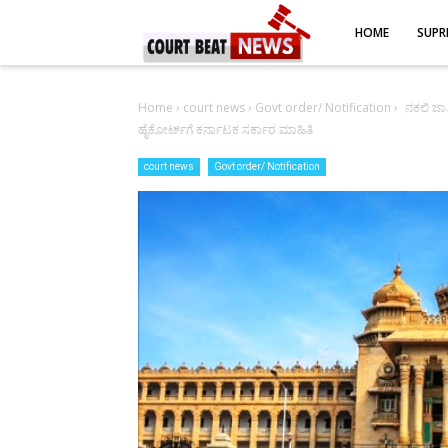
-->
HOME
SUPR
Home
›
court news
›
Govt order/ Notification
›
ನಕಲಿ ಜಾ
ಹೈಕೋರ್ಟ್‌ಗೆ ಕರ್ನಾಟಕ ಸರ್ಕಾರ ಮಾಹಿತಿ
court news
Govt order/ Notification