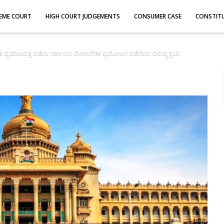
EME COURT
HIGH COURT JUDGEMENTS
CONSUMER CASE
CONSTIT
ತಿ ಪ್ರಮಾಣಪತ್ರ ಪಡೆದು ಸರ್ಕಾರದ ಯೋಜನೆಗಳ ಪ್ರಯೋಜನ ಪಡೆದವರ ವಿರುದ್ಧ ಕ್ರಮ: