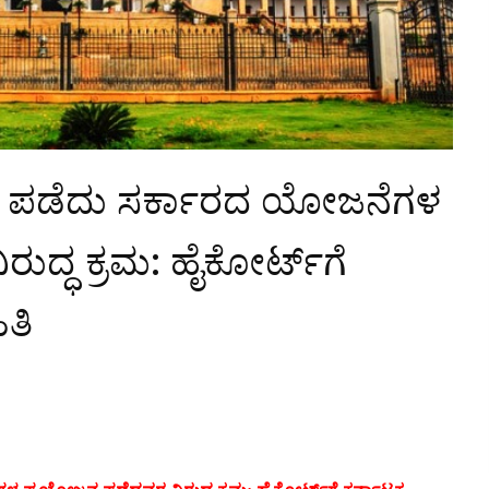
್ರ ಪಡೆದು ಸರ್ಕಾರದ ಯೋಜನೆಗಳ
ದ್ಧ ಕ್ರಮ: ಹೈಕೋರ್ಟ್‌ಗೆ
ತಿ