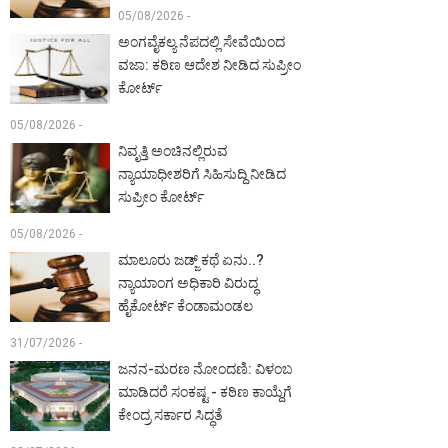
05/08/2026 -
ಅಂಗವೈಕಲ್ಯ ನೆಪದಲ್ಲಿ ಸೇವೆಯಿಂದ
ವಜಾ: ಕಠಿಣ ಆದೇಶ ನೀಡಿದ ಸುಪ್ರೀಂ
ಕೋರ್ಟ್‌
05/08/2026 -
ನಿವೃತ್ತಿ ಅಂಚಿನಲ್ಲಿರುವ
ನ್ಯಾಯಾಧೀಶರಿಗೆ ಸಿಹಿಸುದ್ದಿ ನೀಡಿದ
ಸುಪ್ರೀಂ ಕೋರ್ಟ್‌
05/08/2026 -
ಮಾಲೂರು ಜಡ್ಜ್‌ ಕಥೆ ಏನು..?
ನ್ಯಾಯಾಂಗ ಅಧಿಕಾರಿ ವಿರುದ್ಧ
ಹೈಕೋರ್ಟ್ ಕೆಂಡಾಮಂಡಲ
31/07/2026 -
ಜನನ-ಮರಣ ನೋಂದಣಿ: ವಿಳಂಬ
ಮಾಡಿದರೆ ಸಂಕಷ್ಟ - ಕಠಿಣ ಕಾಯ್ದೆಗೆ
ಕೇಂದ್ರ ಸರ್ಕಾರ ಸಿದ್ಧತೆ