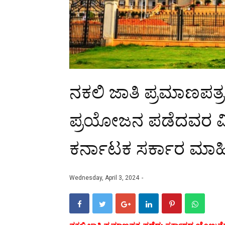
ನಕಲಿ ಜಾತಿ ಪ್ರಮಾಣಪತ
ಪ್ರಯೋಜನ ಪಡೆದವರ ವಿರು
ಕರ್ನಾಟಕ ಸರ್ಕಾರ ಮಾಹಿ
Wednesday, April 3, 2024