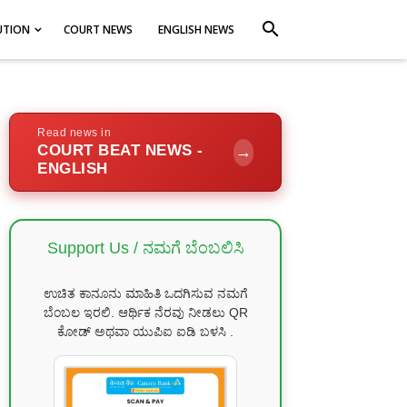
search
UTION
COURT NEWS
ENGLISH NEWS
Read news in
COURT BEAT NEWS -
→
ENGLISH
Support Us / ನಮಗೆ ಬೆಂಬಲಿಸಿ
ಉಚಿತ ಕಾನೂನು ಮಾಹಿತಿ ಒದಗಿಸುವ ನಮಗೆ
ಬೆಂಬಲ ಇರಲಿ. ಆರ್ಥಿಕ ನೆರವು ನೀಡಲು QR
ಕೋಡ್ ಅಥವಾ ಯುಪಿಐ ಐಡಿ ಬಳಸಿ .