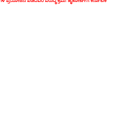
ಳ ಪ್ರಯೋಜನ ಪಡೆದವರ ವಿರುದ್ಧ ಕ್ರಮ: ಹೈಕೋರ್ಟ್‌ಗೆ
ಕರ್ನಾಟಕ