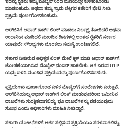
ಇದನ್ನು ರೈತರು ತಮ್ಮ ಮೊಬೈಲ್‌ನಿಂದ ಮನೆಯಲ್ಲೇ ಕುಳಿತುಕೊಂಡು
ಮಾಡಬಹುದು. ಅಥವಾ ತಮ್ಮ ಗ್ರಾಮ ಲೆಕ್ಕಿಗರ ಕಚೇರಿಗೆ ಭೇಟಿ ನೀಡಿ
ಪ್ರಕ್ರಿಯೆ ಪೂರ್ಣಗೊಳಿಸಬಹುದು.
ಆರ್‌ಟಿಸಿಗೆ ಆಧಾರ್‌ ಕಾರ್ಡ್‌ ಲಿಂಕ್ ಮಾಡಲು ನಿರ್ಲಕ್ಷ್ಯ ತೋರಿದರೆ ಅಥವಾ
ಉದಾಸೀನ ಮಾಡಿದರೆ ಮುಂದಿನ ದಿನಗಳಲ್ಲಿ ಅಂತಹ ರೈತರಿಗೆ ಸರ್ಕಾರ
ಯಾವುದೇ ಸೌಲಭ್ಯಗಳು ದೊರಕಲು ಸಮಸ್ಯೆ ಉಂಟಾಗಲಿದೆ.
ಸರ್ಕಾರ ನೀಡಿರುವ ಅಧಿಕೃತ ಲಿಂಕ್ ಮೇಲೆ ಕ್ಲಿಕ್ ಮಾಡಿ ಆಧಾರ್ ಕಾರ್ಡ್‌ಗೆ
ಜೋಡಣೆಯಾಗಿರುವ ಮೊಬೈಲ್ ನಂಬರ್ ಹಾಕಬೇಕು. ಆಗ ಬರುವ OTP
ಯನ್ನು ಬಳಸಿ ಮುಂದಿನ ಪ್ರಕ್ರಿಯೆಯನ್ನು ಪೂರ್ಣಗೊಳಿಸಬಹುದು.
ಪ್ರಕ್ರಿಯೆಗಳು ಪೂರ್ಣಗೊಂಡ ಬಳಿಕ ಮೊಬೈಲ್‌ಗೆ ಸಂದೇಶಗಳು ಬರುತ್ತವೆ.
ಆರ್‌ಟಿಸಿಯನ್ನು ಆಧಾರ್‌ ಕಾರ್ಡ್‌ಗೆ ಲಿಂಕ್ ಮಾಡುವುದರಿಂದ ಜಮೀನಿನ
ದಾಖಲೆಗಳು ಸುರಕ್ಷಿತವಾಗಲಿದ್ದು, ಭೂ ದಾಖಲೆಗಳನ್ನು ಪಡೆಯುವುದು
ಸುಲಭ ಎಂದು ಅಧಿಕಾರಿಗಳು ಮಾಹಿತಿ ನೀಡಿದ್ದಾರೆ.
ಸರ್ಕಾರಿ ಯೋಜನೆಗಳಿಗೆ ಅರ್ಜಿ ಸಲ್ಲಿಸುವ ಪ್ರಕ್ರಿಯೆಯೂ ಸರಳವಾಗಲಿದ್ದು,