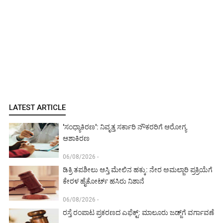
LATEST ARTICLE
'ಸಂಧ್ಯಾಕಿರಣ': ನಿವೃತ್ತ ಸರ್ಕಾರಿ ನೌಕರರಿಗೆ ಆರೋಗ್ಯ
ಆಶಾಕಿರಣ
06/08/2026 -
ಡಿಕ್ರಿ ತಪಶೀಲು ಆಸ್ತಿ ಮೇಲಿನ ಹಕ್ಕು: ನೇರ ಅಮಲ್ಜಾರಿ ಪ್ರಕ್ರಿಯೆಗೆ
ಕೇರಳ ಹೈಕೋರ್ಟ್ ಹಸಿರು ನಿಶಾನೆ
06/08/2026 -
ರಸ್ತೆ ರಂಪಾಟ ಪ್ರಕರಣದ ಎಫೆಕ್ಟ್‌: ಮಾಲೂರು ಜಡ್ಜ್‌ಗೆ ವರ್ಗಾವಣೆ