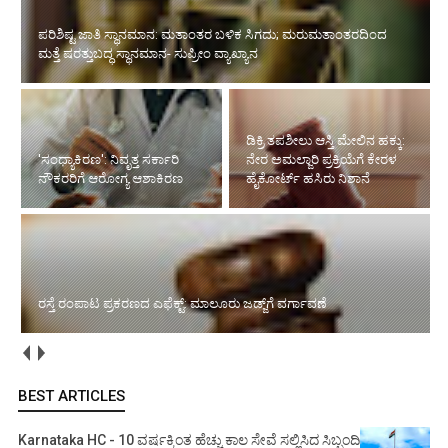
ಪರಿಶಿಷ್ಟ ಜಾತಿ ಸ್ಥಾನಮಾನ: ಮತಾಂತರ ಬಳಿಕ ಸಿಗದು; ಮರುಮತಾಂತರದಿಂದ
ಮತ್ತೆ ಷರತ್ತುಬದ್ಧ ಸ್ಥಾನಮಾನ- ಸುಪ್ರೀಂ ವ್ಯಾಖ್ಯಾನ
ಡಿಕ್ರಿ ತಪಶೀಲು ಆಸ್ತಿ ಮೇಲಿನ ಹಕ್ಕು:
'ಸಂಧ್ಯಾಕಿರಣ': ನಿವೃತ್ತ ಸರ್ಕಾರಿ
ನೇರ ಅಮಲ್ಜಾರಿ ಪ್ರಕ್ರಿಯೆಗೆ ಕೇರಳ
ನೌಕರರಿಗೆ ಆರೋಗ್ಯ ಆಶಾಕಿರಣ
ಹೈಕೋರ್ಟ್ ಹಸಿರು ನಿಶಾನೆ
ರಸ್ತೆ ರಂಪಾಟ ಪ್ರಕರಣದ ಎಫೆಕ್ಟ್‌: ಮಾಲೂರು ಜಡ್ಜ್‌ಗೆ ವರ್ಗಾವಣೆ
BEST ARTICLES
Karnataka HC - 10 ವರ್ಷಕ್ಕಿಂತ ಹೆಚ್ಚು ಕಾಲ ಸೇವೆ ಸಲ್ಲಿಸಿದ ಸಿಬ್ಬಂದಿ