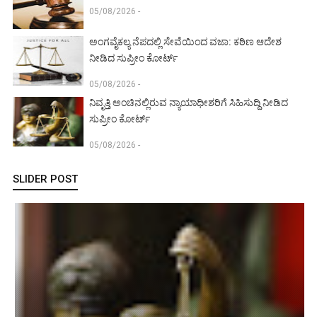
05/08/2026 -
ಅಂಗವೈಕಲ್ಯ ನೆಪದಲ್ಲಿ ಸೇವೆಯಿಂದ ವಜಾ: ಕಠಿಣ ಆದೇಶ
ನೀಡಿದ ಸುಪ್ರೀಂ ಕೋರ್ಟ್‌
05/08/2026 -
ನಿವೃತ್ತಿ ಅಂಚಿನಲ್ಲಿರುವ ನ್ಯಾಯಾಧೀಶರಿಗೆ ಸಿಹಿಸುದ್ದಿ ನೀಡಿದ
ಸುಪ್ರೀಂ ಕೋರ್ಟ್‌
05/08/2026 -
SLIDER POST