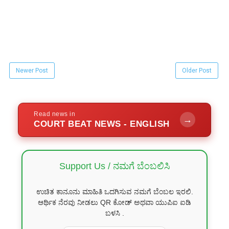
Newer Post
Older Post
Read news in
→
COURT BEAT NEWS - ENGLISH
Support Us / ನಮಗೆ ಬೆಂಬಲಿಸಿ
ಉಚಿತ ಕಾನೂನು ಮಾಹಿತಿ ಒದಗಿಸುವ ನಮಗೆ ಬೆಂಬಲ ಇರಲಿ.
ಆರ್ಥಿಕ ನೆರವು ನೀಡಲು QR ಕೋಡ್ ಅಥವಾ ಯುಪಿಐ ಐಡಿ
ಬಳಸಿ .