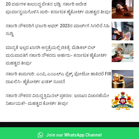
20 ವರ್ಷಗಳ ಕಾಲಬದ್ಧ ವೇತನ ಭಡ್ತಿ: ಸರ್ಕಾರಿ ಆದೇಶ
ಪೂರ್ವಾನ್ವಯಗೊಳಿಸಿ ಜಾರಿ- ಕರ್ನಾಟಕ ಹೈಕೋರ್ಟ್ ಮಹತ್ವದ ತೀರ್ಪು
ಸರ್ಕಾರಿ ನೌಕರರಿಗೆ ಭರ್ಜರಿ ಆಫರ್: 2023ರ ಮಾರ್ಚ್‌ಗೆ ಸಿಗಲಿದೆ ಸಿಹಿ
ಸುದ್ದಿ
ಮಾನ್ಯತೆ ಇಲ್ಲದ ಖಾಸಗಿ ಆಸ್ಪತ್ರೆಯಲ್ಲಿ ಚಿಕಿತ್ಸೆ: ಮೆಡಿಕಲ್ ಬಿಲ್
ಮರುಪಾವತಿಗೆ ಸರ್ಕಾರಿ ನೌಕರರು ಅರ್ಹರು- ಕರ್ನಾಟಕ ಹೈಕೋರ್ಟ್
ಮಹತ್ವದ ತೀರ್ಪು
ಸರ್ಕಾರಿ ಕಾಮಗಾರಿ: ಎಂಪಿ, ಎಂಎಲ್‌ಎ ಫ್ಲೆಕ್ಸ್‌, ಫೋಟೋ ಹಾಕಿದರೆ FIR
ದಾಖಲಿಸಿ- ಹೈಕೋರ್ಟ್‌ ಖಡಕ್ ಸೂಚನೆ
ಸರ್ಕಾರಿ ನೌಕರರ ವಿರುದ್ಧ ಕ್ರಿಮಿನಲ್ ಪ್ರಕರಣ: ಇಲಾಖಾ ವಿಚಾರಣೆಯೇ
ನಿರ್ಣಾಯಕ!- ಮಹತ್ವದ ಕೋರ್ಟ್ ತೀರ್ಪು
© Copyright 2021 -
COURT BEAT NEWS
Join our WhatsApp Channel