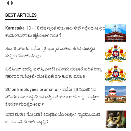
BEST ARTICLES
Karnataka HC - 10 ವರ್ಷಕ್ಕಿಂತ ಹೆಚ್ಚು ಕಾಲ ಸೇವೆ ಸಲ್ಲಿಸಿದ ಸಿಬ್ಬಂದಿ
ಕಾಯಂಗೊಳಿಸಲು ಹೈಕೋರ್ಟ್ ಸೂಚನೆ
ಸರ್ಕಾರಿ ನೌಕರರ ಪದೋನ್ನತಿ: ಭಾಗ್ಯದ ಬಾಗಿಲು ತೆರೆದ ಮಹತ್ವದ
ಸುಪ್ರೀಂ ಕೋರ್ಟ್ ತೀರ್ಪು
ಪಿಟಿಸಿಎಲ್ ಕಾಯ್ದೆ: ಎಸ್‌ಸಿ, ಎಸ್‌ಟಿ ಜಮೀನು ಪರಭಾರೆ ಕುರಿತ ರಾಜ್ಯ
ಸರ್ಕಾರದ ಸುತ್ತೋಲೆ- ನೋಟಿಫಿಕೇಶನ್‌ ಕುರಿತು ಮಾಹಿತಿ
SC on Employees promation- ಪದೋನ್ನತಿ ನಿರಾಕರಿಸಿದ
ನೌಕರರು ಕಾಲಬದ್ಧ ವೇತನ ಬಡ್ತಿ ಪಡೆಯಲು ಅರ್ಹರಲ್ಲ-- ಸುಪ್ರೀಂ
ಕೋರ್ಟ್ ಮಹತ್ವದ ತೀರ್ಪು
ಜನನ ಮರಣ ನೋಂದಣಿ ತಿದ್ದುಪಡಿ: ಜೆಎಂಎಫ್‌ಸಿ ನ್ಯಾಯಾಲಯದ
ಬದಲು ಎಸಿ ಕೋರ್ಟ್‌ ವ್ಯಾಪ್ತಿಗೆ