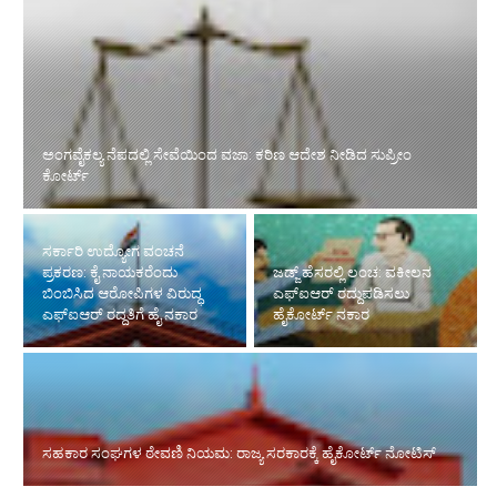
ಅಂಗವೈಕಲ್ಯ ನೆಪದಲ್ಲಿ ಸೇವೆಯಿಂದ ವಜಾ: ಕಠಿಣ ಆದೇಶ ನೀಡಿದ ಸುಪ್ರೀಂ
ಕೋರ್ಟ್‌
ಸರ್ಕಾರಿ ಉದ್ಯೋಗ ವಂಚನೆ
ಪ್ರಕರಣ: ಕೈ ನಾಯಕರೆಂದು
ಜಡ್ಜ್ ಹೆಸರಲ್ಲಿ ಲಂಚ: ವಕೀಲನ
ಬಿಂಬಿಸಿದ ಆರೋಪಿಗಳ ವಿರುದ್ಧ
ಎಫ್‌ಐಆರ್ ರದ್ದುಪಡಿಸಲು
ಎಫ್‌ಐಆರ್ ರದ್ದತಿಗೆ ಹೈ ನಕಾರ
ಹೈಕೋರ್ಟ್ ನಕಾರ
ಸಹಕಾರ ಸಂಘಗಳ ಠೇವಣಿ ನಿಯಮ: ರಾಜ್ಯ ಸರಕಾರಕ್ಕೆ ಹೈಕೋರ್ಟ್ ನೋಟಿಸ್