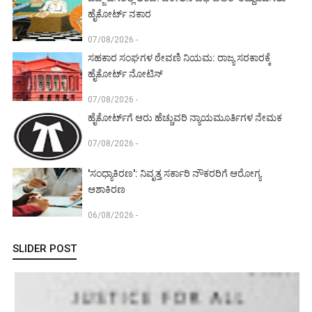
ಹೈಕೋರ್ಟ್ ನಕಾರ
07/08/2026 -
ಸಹಕಾರ ಸಂಘಗಳ ಠೇವಣಿ ನಿಯಮ: ರಾಜ್ಯ ಸರಕಾರಕ್ಕೆ
ಹೈಕೋರ್ಟ್ ನೋಟಿಸ್
07/08/2026 -
ಹೈಕೋರ್ಟ್‌ಗೆ ಆರು ಹೆಚ್ಚುವರಿ ನ್ಯಾಯಮೂರ್ತಿಗಳ ನೇಮಕ
07/08/2026 -
'ಸಂಧ್ಯಾಕಿರಣ': ನಿವೃತ್ತ ಸರ್ಕಾರಿ ನೌಕರರಿಗೆ ಆರೋಗ್ಯ
ಆಶಾಕಿರಣ
06/08/2026 -
SLIDER POST