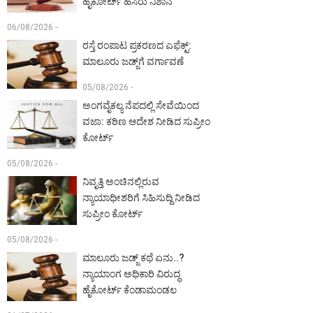
ಹೈಕೋರ್ಟ್ ಹಸಿರು ನಿಶಾನೆ
06/08/2026 -
ರಸ್ತೆ ರಂಪಾಟ ಪ್ರಕರಣದ ಎಫೆಕ್ಟ್‌:
ಮಾಲೂರು ಜಡ್ಜ್‌ಗೆ ವರ್ಗಾವಣೆ
05/08/2026 -
ಅಂಗವೈಕಲ್ಯ ನೆಪದಲ್ಲಿ ಸೇವೆಯಿಂದ
ವಜಾ: ಕಠಿಣ ಆದೇಶ ನೀಡಿದ ಸುಪ್ರೀಂ
ಕೋರ್ಟ್‌
05/08/2026 -
ನಿವೃತ್ತಿ ಅಂಚಿನಲ್ಲಿರುವ
ನ್ಯಾಯಾಧೀಶರಿಗೆ ಸಿಹಿಸುದ್ದಿ ನೀಡಿದ
ಸುಪ್ರೀಂ ಕೋರ್ಟ್‌
05/08/2026 -
ಮಾಲೂರು ಜಡ್ಜ್‌ ಕಥೆ ಏನು..?
ನ್ಯಾಯಾಂಗ ಅಧಿಕಾರಿ ವಿರುದ್ಧ
ಹೈಕೋರ್ಟ್ ಕೆಂಡಾಮಂಡಲ