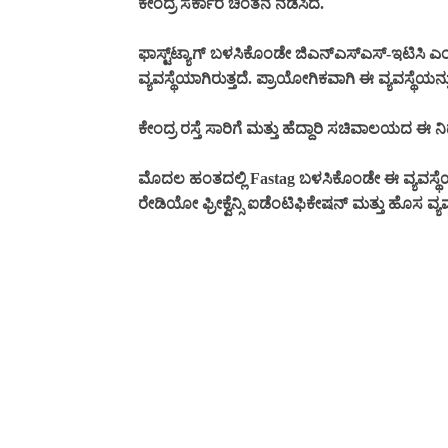
ಕೇಂದ್ರ ಸರ್ಕಾರ ಚಿಂತನೆ ನಡೆಸಿದೆ.
ಫಾಸ್ಟ್‌ಟ್ಯಾಗ್ ಬಳಸಿಕೊಂಡೇ ಜಿಎನ್‌ಎಸ್‌ಎಸ್-ಇಟಿಸಿ 
ವ್ಯವಸ್ಥೆಯಾಗಿರುತ್ತದೆ. ಪ್ರಾಯೋಗಿಕವಾಗಿ ಈ ವ್ಯವಸ್ಥೆಯನ
ಕೇಂದ್ರ ರಸ್ತೆ ಸಾರಿಗೆ ಮತ್ತು ಹೆದ್ದಾರಿ ಸಚಿವಾಲಯದ ಈ ನಿ
ಮೊದಲ ಹಂತದಲ್ಲಿ Fastag ಬಳಸಿಕೊಂಡೇ ಈ ವ್ಯವಸ್ಥೆ
ರೇಡಿಯೋ ಫ್ರೀಕ್ವೆನ್ಸಿ ಐಡೆಂಟಿಫಿಕೇಷನ್ ಮತ್ತು ಹೊಸ ವ್