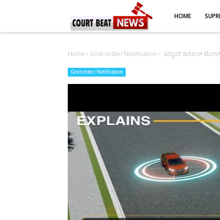
-->
HOME
SUPR
Home
›
Govt order/ Notification
›
ಇನ್ಮುಂದೆ ಡಿಜಿಟಲ್ ಟೋಲ್
Govt order/ Notification