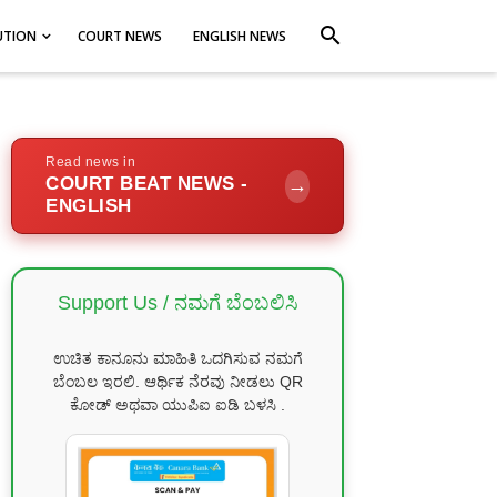
search
UTION
COURT NEWS
ENGLISH NEWS
Read news in
COURT BEAT NEWS -
→
ENGLISH
Support Us / ನಮಗೆ ಬೆಂಬಲಿಸಿ
ಉಚಿತ ಕಾನೂನು ಮಾಹಿತಿ ಒದಗಿಸುವ ನಮಗೆ
ಬೆಂಬಲ ಇರಲಿ. ಆರ್ಥಿಕ ನೆರವು ನೀಡಲು QR
ಕೋಡ್ ಅಥವಾ ಯುಪಿಐ ಐಡಿ ಬಳಸಿ .