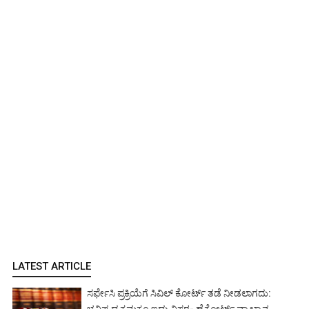
LATEST ARTICLE
ಸರ್ಫೇಸಿ ಪ್ರಕ್ರಿಯೆಗೆ ಸಿವಿಲ್ ಕೋರ್ಟ್ ತಡೆ ನೀಡಲಾಗದು:
ಭವಿಷ್ಯದ ಕ್ರಮಕ್ಕೂ ಇದು ವಿಸ್ತರ- ಹೈಕೋರ್ಟ್ ವ್ಯಾಖ್ಯಾನ