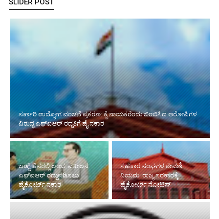
SLIDER POST
ಜಡ್ಜ್ ಹೆಸರಲ್ಲಿ ಲಂಚ: ವಕೀಲನ
ಸಹಕಾರ ಸಂಘಗಳ ಠೇವಣಿ
ಎಫ್‌ಐಆರ್ ರದ್ದುಪಡಿಸಲು
ನಿಯಮ: ರಾಜ್ಯ ಸರಕಾರಕ್ಕೆ
ಹೈಕೋರ್ಟ್ ನಕಾರ
ಹೈಕೋರ್ಟ್ ನೋಟಿಸ್