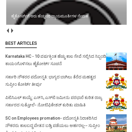
ಹೈಕೋರ್ಟ್‌ಗೆ ಆರು ಹೆಚ್ಚುವರಿ ನ್ಯಾಯಮೂರ್ತಿಗಳ ನೇಮಕ
'ಸಂಧ್ಯಾಕಿರಣ': ನಿವೃತ್ತ ಸರ್ಕಾರಿ ನೌಕರರಿಗೆ ಆರೋಗ್ಯ ಆಶಾಕಿರಣ
BEST ARTICLES
Karnataka HC - 10 ವರ್ಷಕ್ಕಿಂತ ಹೆಚ್ಚು ಕಾಲ ಸೇವೆ ಸಲ್ಲಿಸಿದ ಸಿಬ್ಬಂದಿ
ಕಾಯಂಗೊಳಿಸಲು ಹೈಕೋರ್ಟ್ ಸೂಚನೆ
ಸರ್ಕಾರಿ ನೌಕರರ ಪದೋನ್ನತಿ: ಭಾಗ್ಯದ ಬಾಗಿಲು ತೆರೆದ ಮಹತ್ವದ
ಸುಪ್ರೀಂ ಕೋರ್ಟ್ ತೀರ್ಪು
ಪಿಟಿಸಿಎಲ್ ಕಾಯ್ದೆ: ಎಸ್‌ಸಿ, ಎಸ್‌ಟಿ ಜಮೀನು ಪರಭಾರೆ ಕುರಿತ ರಾಜ್ಯ
ಸರ್ಕಾರದ ಸುತ್ತೋಲೆ- ನೋಟಿಫಿಕೇಶನ್‌ ಕುರಿತು ಮಾಹಿತಿ
SC on Employees promation- ಪದೋನ್ನತಿ ನಿರಾಕರಿಸಿದ
ನೌಕರರು ಕಾಲಬದ್ಧ ವೇತನ ಬಡ್ತಿ ಪಡೆಯಲು ಅರ್ಹರಲ್ಲ-- ಸುಪ್ರೀಂ