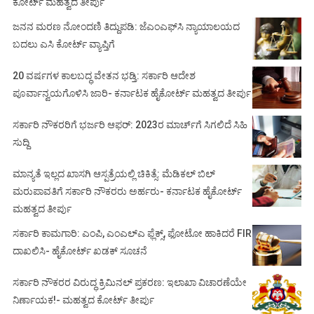
ಕೋರ್ಟ್ ಮಹತ್ವದ ತೀರ್ಪು
ಜನನ ಮರಣ ನೋಂದಣಿ ತಿದ್ದುಪಡಿ: ಜೆಎಂಎಫ್‌ಸಿ ನ್ಯಾಯಾಲಯದ
ಬದಲು ಎಸಿ ಕೋರ್ಟ್‌ ವ್ಯಾಪ್ತಿಗೆ
20 ವರ್ಷಗಳ ಕಾಲಬದ್ಧ ವೇತನ ಭಡ್ತಿ: ಸರ್ಕಾರಿ ಆದೇಶ
ಪೂರ್ವಾನ್ವಯಗೊಳಿಸಿ ಜಾರಿ- ಕರ್ನಾಟಕ ಹೈಕೋರ್ಟ್ ಮಹತ್ವದ ತೀರ್ಪು
ಸರ್ಕಾರಿ ನೌಕರರಿಗೆ ಭರ್ಜರಿ ಆಫರ್: 2023ರ ಮಾರ್ಚ್‌ಗೆ ಸಿಗಲಿದೆ ಸಿಹಿ
ಸುದ್ದಿ
ಮಾನ್ಯತೆ ಇಲ್ಲದ ಖಾಸಗಿ ಆಸ್ಪತ್ರೆಯಲ್ಲಿ ಚಿಕಿತ್ಸೆ: ಮೆಡಿಕಲ್ ಬಿಲ್
ಮರುಪಾವತಿಗೆ ಸರ್ಕಾರಿ ನೌಕರರು ಅರ್ಹರು- ಕರ್ನಾಟಕ ಹೈಕೋರ್ಟ್
ಮಹತ್ವದ ತೀರ್ಪು
ಸರ್ಕಾರಿ ಕಾಮಗಾರಿ: ಎಂಪಿ, ಎಂಎಲ್‌ಎ ಫ್ಲೆಕ್ಸ್‌, ಫೋಟೋ ಹಾಕಿದರೆ FIR
ದಾಖಲಿಸಿ- ಹೈಕೋರ್ಟ್‌ ಖಡಕ್ ಸೂಚನೆ
ಸರ್ಕಾರಿ ನೌಕರರ ವಿರುದ್ಧ ಕ್ರಿಮಿನಲ್ ಪ್ರಕರಣ: ಇಲಾಖಾ ವಿಚಾರಣೆಯೇ
ನಿರ್ಣಾಯಕ!- ಮಹತ್ವದ ಕೋರ್ಟ್ ತೀರ್ಪು