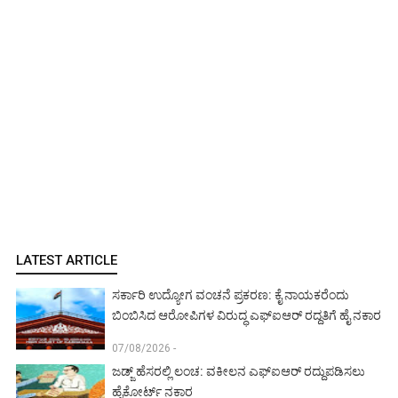
LATEST ARTICLE
ಸರ್ಕಾರಿ ಉದ್ಯೋಗ ವಂಚನೆ ಪ್ರಕರಣ: ಕೈ ನಾಯಕರೆಂದು
ಬಿಂಬಿಸಿದ ಆರೋಪಿಗಳ ವಿರುದ್ಧ ಎಫ್‌ಐಆರ್ ರದ್ದತಿಗೆ ಹೈ ನಕಾರ
07/08/2026 -
ಜಡ್ಜ್ ಹೆಸರಲ್ಲಿ ಲಂಚ: ವಕೀಲನ ಎಫ್‌ಐಆರ್ ರದ್ದುಪಡಿಸಲು
ಹೈಕೋರ್ಟ್ ನಕಾರ