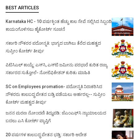
BEST ARTICLES
Karnataka HC - 10 ವರ್ಷಕ್ಕಿಂತ ಹೆಚ್ಚು ಕಾಲ ಸೇವೆ ಸಲ್ಲಿಸಿದ ಸಿಬ್ಬಂದಿ
ಕಾಯಂಗೊಳಿಸಲು ಹೈಕೋರ್ಟ್ ಸೂಚನೆ
ಸರ್ಕಾರಿ ನೌಕರರ ಪದೋನ್ನತಿ: ಭಾಗ್ಯದ ಬಾಗಿಲು ತೆರೆದ ಮಹತ್ವದ
ಸುಪ್ರೀಂ ಕೋರ್ಟ್ ತೀರ್ಪು
ಪಿಟಿಸಿಎಲ್ ಕಾಯ್ದೆ: ಎಸ್‌ಸಿ, ಎಸ್‌ಟಿ ಜಮೀನು ಪರಭಾರೆ ಕುರಿತ ರಾಜ್ಯ
ಸರ್ಕಾರದ ಸುತ್ತೋಲೆ- ನೋಟಿಫಿಕೇಶನ್‌ ಕುರಿತು ಮಾಹಿತಿ
SC on Employees promation- ಪದೋನ್ನತಿ ನಿರಾಕರಿಸಿದ
ನೌಕರರು ಕಾಲಬದ್ಧ ವೇತನ ಬಡ್ತಿ ಪಡೆಯಲು ಅರ್ಹರಲ್ಲ-- ಸುಪ್ರೀಂ
ಕೋರ್ಟ್ ಮಹತ್ವದ ತೀರ್ಪು
ಜನನ ಮರಣ ನೋಂದಣಿ ತಿದ್ದುಪಡಿ: ಜೆಎಂಎಫ್‌ಸಿ ನ್ಯಾಯಾಲಯದ
ಬದಲು ಎಸಿ ಕೋರ್ಟ್‌ ವ್ಯಾಪ್ತಿಗೆ
20 ವರ್ಷಗಳ ಕಾಲಬದ್ಧ ವೇತನ ಭಡ್ತಿ: ಸರ್ಕಾರಿ ಆದೇಶ