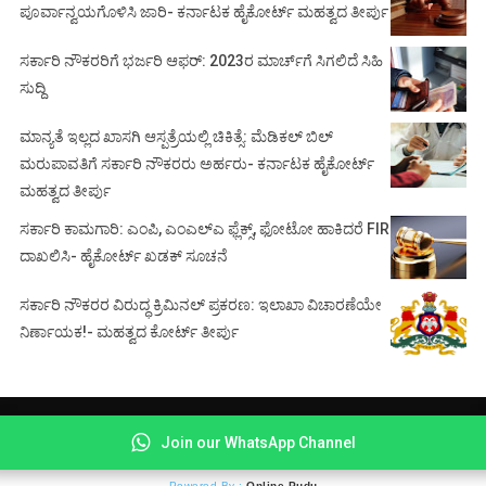
ಪೂರ್ವಾನ್ವಯಗೊಳಿಸಿ ಜಾರಿ- ಕರ್ನಾಟಕ ಹೈಕೋರ್ಟ್ ಮಹತ್ವದ ತೀರ್ಪು
ಸರ್ಕಾರಿ ನೌಕರರಿಗೆ ಭರ್ಜರಿ ಆಫರ್: 2023ರ ಮಾರ್ಚ್‌ಗೆ ಸಿಗಲಿದೆ ಸಿಹಿ
ಸುದ್ದಿ
ಮಾನ್ಯತೆ ಇಲ್ಲದ ಖಾಸಗಿ ಆಸ್ಪತ್ರೆಯಲ್ಲಿ ಚಿಕಿತ್ಸೆ: ಮೆಡಿಕಲ್ ಬಿಲ್
ಮರುಪಾವತಿಗೆ ಸರ್ಕಾರಿ ನೌಕರರು ಅರ್ಹರು- ಕರ್ನಾಟಕ ಹೈಕೋರ್ಟ್
ಮಹತ್ವದ ತೀರ್ಪು
ಸರ್ಕಾರಿ ಕಾಮಗಾರಿ: ಎಂಪಿ, ಎಂಎಲ್‌ಎ ಫ್ಲೆಕ್ಸ್‌, ಫೋಟೋ ಹಾಕಿದರೆ FIR
ದಾಖಲಿಸಿ- ಹೈಕೋರ್ಟ್‌ ಖಡಕ್ ಸೂಚನೆ
ಸರ್ಕಾರಿ ನೌಕರರ ವಿರುದ್ಧ ಕ್ರಿಮಿನಲ್ ಪ್ರಕರಣ: ಇಲಾಖಾ ವಿಚಾರಣೆಯೇ
ನಿರ್ಣಾಯಕ!- ಮಹತ್ವದ ಕೋರ್ಟ್ ತೀರ್ಪು
© Copyright 2021 -
COURT BEAT NEWS
Join our WhatsApp Channel
About
|
Contact
|
Privacy
|
Disclaimer
Powered By :
Online Pudu