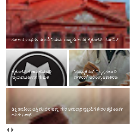
ಹೈಕೋರ್ಟ್‌ಗೆ ಆರು ಹೆಚ್ಚುವರಿ ನ್ಯಾಯಮೂರ್ತಿಗಳ ನೇಮಕ
'ಸಂಧ್ಯಾಕಿರಣ': ನಿವೃತ್ತ ಸರ್ಕಾರಿ
ಡಿಕ್ರಿ ತಪಶೀಲು ಆಸ್ತಿ ಮೇಲಿನ ಹಕ್ಕು: ನೇರ
ನೌಕರರಿಗೆ ಆರೋಗ್ಯ ಆಶಾಕಿರಣ
ಅಮಲ್ಜಾರಿ ಪ್ರಕ್ರಿಯೆಗೆ ಕೇರಳ ಹೈಕೋರ್ಟ್
ಹಸಿರು ನಿಶಾನೆ
ರಸ್ತೆ ರಂಪಾಟ ಪ್ರಕರಣದ ಎಫೆಕ್ಟ್‌: ಮಾಲೂರು ಜಡ್ಜ್‌ಗೆ ವರ್ಗಾವಣೆ