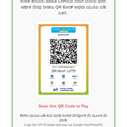
ಉಚಿತ ಕಾನೂನು ಮಾಹಿತಿ ಒದಗಿಸುವ ನಮಗೆ ಬೆಂಬಲ ಇರಲಿ.
ಆರ್ಥಿಕ ನೆರವು ನೀಡಲು QR ಕೋಡ್ ಅಥವಾ ಯುಪಿಐ ಐಡಿ
ಬಳಸಿ .
Scan this QR Code to Pay
ಕೆಳಗಿನ ಯುಪಿಐ ಐಡಿ ಕಾಪಿ ಮಾಡಿ ಗೂಗಲ್ ಪೇ/ಫೋನ್ ಪೇ ಮೂಲಕ ಪೇ
ಮಾಡಿ.
Copy the UPI ID below and pay via Google Pay/PhonePe.