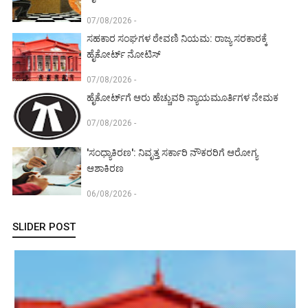
07/08/2026 -
ಸಹಕಾರ ಸಂಘಗಳ ಠೇವಣಿ ನಿಯಮ: ರಾಜ್ಯ ಸರಕಾರಕ್ಕೆ
ಹೈಕೋರ್ಟ್ ನೋಟಿಸ್
07/08/2026 -
ಹೈಕೋರ್ಟ್‌ಗೆ ಆರು ಹೆಚ್ಚುವರಿ ನ್ಯಾಯಮೂರ್ತಿಗಳ ನೇಮಕ
07/08/2026 -
'ಸಂಧ್ಯಾಕಿರಣ': ನಿವೃತ್ತ ಸರ್ಕಾರಿ ನೌಕರರಿಗೆ ಆರೋಗ್ಯ
ಆಶಾಕಿರಣ
06/08/2026 -
SLIDER POST