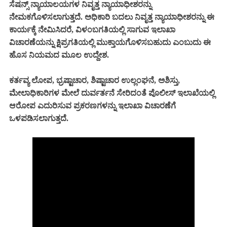
ಸೆಷನ್ಸ್‌ ನ್ಯಾಯಾಲಯಗಳ ನಿವೃತ್ತ ನ್ಯಾಯಾಧೀಶರನ್ನು
ನೇಮಕಗೊಳಿಸಲಾಗುತ್ತದೆ. ಅಧಿಕಾರಿ ಬದಲು ನಿವೃತ್ತ ನ್ಯಾಯಾಧೀಶರನ್ನು ಈ
ಕಾರ್ಯಕ್ಕೆ ನೇಮಿಸಿದರೆ, ವಿಳಂಬಗತಿಯಲ್ಲಿ ಸಾಗುವ ಇಲಾಖಾ
ವಿಚಾರಣೆಯನ್ನು ಕ್ಷಿಪ್ರಗತಿಯಲ್ಲಿ ಮುಕ್ತಾಯಗೊಳಿಸಬಹುದು ಎಂಬುದು ಈ
ಹೊಸ ನಿಯಮದ ಮೂಲ ಉದ್ದೇಶ.
ಕರ್ತವ್ಯ ಲೋಪ, ಭ್ರಷ್ಟಾಚಾರ, ಶಿಷ್ಟಾಚಾರ ಉಲ್ಲಂಘನೆ, ಅಶಿಸ್ತು,
ಮೇಲಾಧಿಕಾರಿಗಳ ಮೇಲೆ ದುರ್ವರ್ತನೆ ಸೇರಿದಂತೆ ಪೊಲೀಸ್‌ ಇಲಾಖೆಯಲ್ಲಿ
ಆರೋಪ ಎದುರಿಸುವ ಪ್ರಕರಣಗಳನ್ನು ಇಲಾಖಾ ವಿಚಾರಣೆಗೆ
ಒಳಪಡಿಸಲಾಗುತ್ತದೆ.