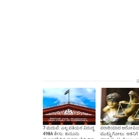
7 ಮದುವೆ: ಎಲ್ಲ ಪತಿಯರ ವಿರುದ್ಧ
ಪರಾರಿಯಾದ ಆರೋಪಿಯ 
498A ಕೇಸು: ಕಾನೂನು
ಮುಟ್ಟುಗೋಲು: ಆತನಿಗೆ ಸ