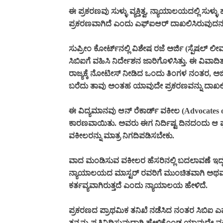
ಈ ಪ್ರಕರಣವು ಸುಳ್ಳು ವ್ಯಕ್ತಿತ್ವ, ನ್ಯಾಯಾಲಯದಲ್ಲಿ ಸ
ಪ್ರಕರಣವಾಗಿದೆ ಎಂದು ಎಫ್‌ಐಆರ್ ದಾಖಲಿಸಿರುವುದನ್
ಸುಪ್ರೀಂ ಕೋರ್ಟ್‌ನಲ್ಲಿ ವಿಶೇಷ ರಜೆ ಅರ್ಜಿ (ಸ್ಪೆಷಲ್ ಲ
ಸಿಬಿಐಗೆ ವಹಿಸಿ ನಿರ್ದೇಶನ ಜಾರಿಗೊಳಿಸಿತ್ತು. ಈ ವಿವಾದ
ರಾಜ್ಯಕ್ಕೆ ನೋಟೀಸ್ ನೀಡಿದ ಒಂದು ತಿಂಗಳ ನಂತರ, ಅರ್ಜಿ
ಬರೆದು ತಾವು ಅಂತಹ ಯಾವುದೇ ಪ್ರಕರಣವನ್ನು ದಾಖಲಿಸಿಲ
ಈ ವಿದ್ಯಮಾನವು ಆನ್‌ ರೆಕಾರ್ಡ್‌ ವಕೀಲ (Advocates o
ಕಾರಣವಾಯಿತು. ಅವರು ಈಗ ನಿರ್ದಿಷ್ಟ ದಿನದಂದು ಆ ಪ
ವಕೀಲರನ್ನು ಮಾತ್ರ ನಿಗದಿಪಡಿಸಬೇಕು.
ವಾದ ಮಂಡಿಸುವ ವಕೀಲರ ಹೆಸರಿನಲ್ಲಿ ಬದಲಾವಣೆ ಇದ್
ನ್ಯಾಯಾಲಯದ ಮಾಸ್ಟರ್‌ ರವರಿಗೆ ಮುಂಚಿತವಾಗಿ ಅಥ
ಕರ್ತವ್ಯವಾಗಿರುತ್ತದೆ ಎಂದು ನ್ಯಾಯಾಲಯ ಹೇಳಿದೆ.
ಪ್ರಕರಣದ ಪ್ರಾಥಮಿಕ ತನಿಖೆ ನಡೆಸಿದ ನಂತರ ಸಿಬಿಐ ಎ
ತನ್ನನ್ನು ಪ್ರತಿನಿಧಿಸುವುದಾಗಿ ಹೇಳಿಕೊಂಡ ಯಾವುದೇ ವಕೀ