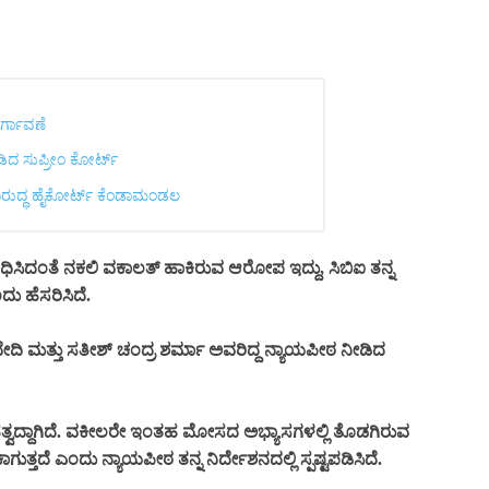
ವರ್ಗಾವಣೆ
ೀಡಿದ ಸುಪ್ರೀಂ ಕೋರ್ಟ್‌
ವಿರುದ್ಧ ಹೈಕೋರ್ಟ್ ಕೆಂಡಾಮಂಡಲ
ಂಧಿಸಿದಂತೆ ನಕಲಿ ವಕಾಲತ್ ಹಾಕಿರುವ ಆರೋಪ ಇದ್ದು, ಸಿಬಿಐ ತನ್ನ
ು ಹೆಸರಿಸಿದೆ.
ವೇದಿ ಮತ್ತು ಸತೀಶ್ ಚಂದ್ರ ಶರ್ಮಾ ಅವರಿದ್ದ ನ್ಯಾಯಪೀಠ ನೀಡಿದ
ಹತ್ವದ್ದಾಗಿದೆ. ವಕೀಲರೇ ಇಂತಹ ಮೋಸದ ಅಭ್ಯಾಸಗಳಲ್ಲಿ ತೊಡಗಿರುವ
ತ್ತದೆ ಎಂದು ನ್ಯಾಯಪೀಠ ತನ್ನ ನಿರ್ದೇಶನದಲ್ಲಿ ಸ್ಪಷ್ಟಪಡಿಸಿದೆ.