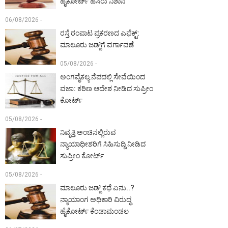
ಹೈಕೋರ್ಟ್ ಹಸಿರು ನಿಶಾನೆ
06/08/2026 -
ರಸ್ತೆ ರಂಪಾಟ ಪ್ರಕರಣದ ಎಫೆಕ್ಟ್‌:
ಮಾಲೂರು ಜಡ್ಜ್‌ಗೆ ವರ್ಗಾವಣೆ
05/08/2026 -
ಅಂಗವೈಕಲ್ಯ ನೆಪದಲ್ಲಿ ಸೇವೆಯಿಂದ
ವಜಾ: ಕಠಿಣ ಆದೇಶ ನೀಡಿದ ಸುಪ್ರೀಂ
ಕೋರ್ಟ್‌
05/08/2026 -
ನಿವೃತ್ತಿ ಅಂಚಿನಲ್ಲಿರುವ
ನ್ಯಾಯಾಧೀಶರಿಗೆ ಸಿಹಿಸುದ್ದಿ ನೀಡಿದ
ಸುಪ್ರೀಂ ಕೋರ್ಟ್‌
05/08/2026 -
ಮಾಲೂರು ಜಡ್ಜ್‌ ಕಥೆ ಏನು..?
ನ್ಯಾಯಾಂಗ ಅಧಿಕಾರಿ ವಿರುದ್ಧ
ಹೈಕೋರ್ಟ್ ಕೆಂಡಾಮಂಡಲ