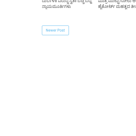
ದುರ್ಬಳಕೆ ವಿರುದ್ಧ ಸ್ವತಃ ಬೆಚ್ಚಿ ಬಿದ್ದ
ಮಾತ್ರ ಮುಟ್ಟುಗೋಲು 
ನ್ಯಾಯಮೂರ್ತಿಗಳು
ಹೈಕೋರ್ಟ್ ಮಹತ್ವದ ತೀರ
Newer Post