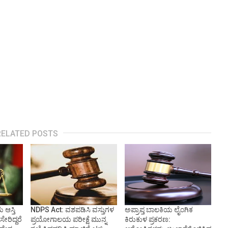
RELATED POSTS
ಆಸ್ತಿ
NDPS Act: ವಶಪಡಿಸಿ ವಸ್ತುಗಳ
ಅಪ್ರಾಪ್ತ ಬಾಲಕಿಯ ಲೈಂಗಿಕ
ೇರಿದ್ದರೆ
ಪ್ರಯೋಗಾಲಯ ಪರೀಕ್ಷೆ ಮುನ್ನ
ಕಿರುಕುಳ ಪ್ರಕರಣ: