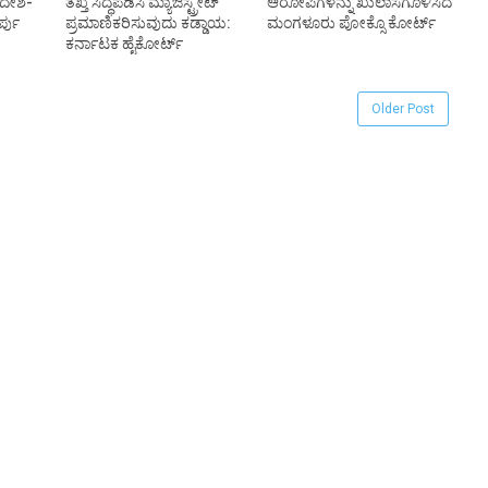
ಆದೇಶ-
ತಖ್ತೆ ಸಿದ್ಧಪಡಿಸಿ ಮ್ಯಾಜಿಸ್ಟ್ರೇಟ್‌
ಆರೋಪಿಗಳನ್ನು ಖುಲಾಸೆಗೊಳಿಸಿದ
್ಪು
ಪ್ರಮಾಣಿಕರಿಸುವುದು ಕಡ್ಡಾಯ:
ಮಂಗಳೂರು ಪೋಕ್ಸೊ ಕೋರ್ಟ್‌
ಕರ್ನಾಟಕ ಹೈಕೋರ್ಟ್‌
Older Post