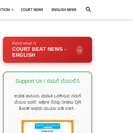
search
UTION
COURT NEWS
ENGLISH NEWS
Read news in
COURT BEAT NEWS -
→
ENGLISH
Support Us / ನಮಗೆ ಬೆಂಬಲಿಸಿ
ಉಚಿತ ಕಾನೂನು ಮಾಹಿತಿ ಒದಗಿಸುವ ನಮಗೆ
ಬೆಂಬಲ ಇರಲಿ. ಆರ್ಥಿಕ ನೆರವು ನೀಡಲು QR
ಕೋಡ್ ಅಥವಾ ಯುಪಿಐ ಐಡಿ ಬಳಸಿ .