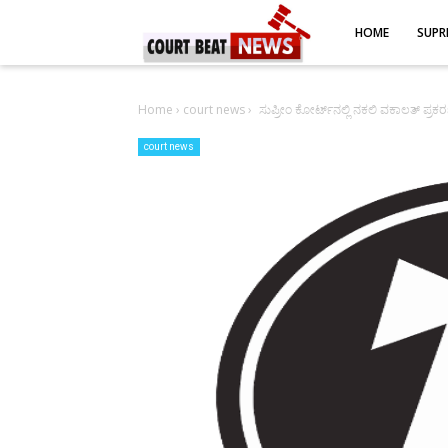
-->
HOME
SUPR
Home
›
court news
›
ಸುಪ್ರೀಂ ಕೋರ್ಟ್‌ನಲ್ಲಿ ನಕಲಿ ವಕಾಲತ್ ಪ್
court news