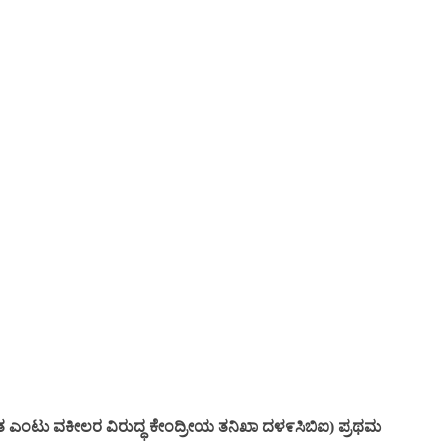
ಿತ ಎಂಟು ವಕೀಲರ ವಿರುದ್ಧ ಕೇಂದ್ರೀಯ ತನಿಖಾ ದಳ೯ಸಿಬಿಐ) ಪ್ರಥಮ