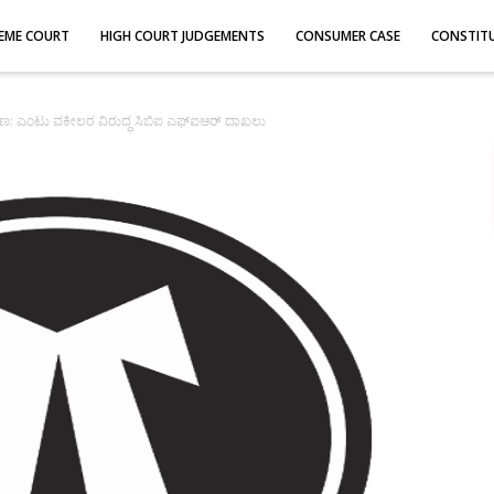
EME COURT
HIGH COURT JUDGEMENTS
CONSUMER CASE
CONSTIT
ರಕರಣ: ಎಂಟು ವಕೀಲರ ವಿರುದ್ಧ ಸಿಬಿಐ ಎಫ್‌ಐಆರ್ ದಾಖಲು