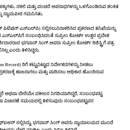
ುಳ್ಳು ಹಕ್ಕುಗಳು, ನಕಲಿ ಮತ್ತು ವಂಚನೆ ಅಪರಾಧಗಳನ್ನು ಒಳಗೊಂಡಿರುವ ಶಂಕಿತ
ನು ನ್ಯಾಯಪೀಠ ಗಮನಿಸಿತು.
ೀವ್ ಪಿಟಿಷನ್‌-ಎಸ್‌ಎಲ್‌ಪಿ) ಸಲ್ಲಿಸಲುನಿರಾಕರಿಸಿದ ಪ್ರಕರಣದ ತನಿಖೆಯನ್ನು
ಿತ ಎಸ್‌ಎಲ್‌ಪಿಗೆ ಸಂಬಂಧಿಸಿದಂತೆ ಸುಪ್ರೀಂ ಕೋರ್ಟ್ ಉತ್ತರ ಪ್ರದೇಶ
ದಾರರಾದ ಭಗವಾನ್ ಸಿಂಗ್ ಅವರು ಸುಪ್ರೀಂ ಕೋರ್ಟ್‌ ರಿಜಿಸ್ಟ್ರಿಗೆ ಪತ್ರ
್ಲ ಎಂದು ತಿಳಿಸಿದ್ದರು.
n Record) ರಿಗೆ ಕಟ್ಟುನಿಟ್ಟಾದ ನಿರ್ದೇಶನಗಳನ್ನು ನೀಡಲು
್ರಕರಣಕ್ಕೆ ಹಾಜರಾಗಲು ಮತ್ತು ವಾದಿಸಲು ಅಧಿಕಾರ ಹೊಂದಿರುವ
ದರೆ ಅಥವಾ ಬೇರೆಯೇ ವಕೀಲರ ನಿಗದಿಯಾಗಿದ್ದರೆ, ಸಂಬಂಧಪಟ್ಟ
ವಾ ವಿಚಾರಣೆ ಸಮಯದಲ್ಲಿ ತಿಳಿಸುವುದು ಸಂಬಂಧಪಟ್ಟವರ
ಫ್‌ಐಆರ್ ಸಲ್ಲಿಸಿದ್ದು, ಭಗವಾನ್ ಸಿಂಗ್ ಅವರು ನ್ಯಾಯಾಲಯದ ಮುಂದೆ
ಲರನ್ನು ಭೇಟಿ ಮಾಡಿಲ್ಲ ಎಂದು ಸಿಬಿಐ ತಿಳಿಸಿದೆ.