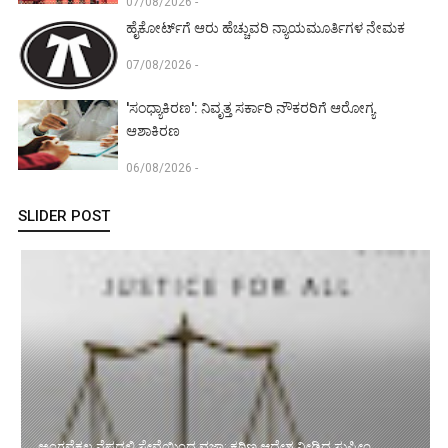
07/08/2026 -
ಹೈಕೋರ್ಟ್‌ಗೆ ಆರು ಹೆಚ್ಚುವರಿ ನ್ಯಾಯಮೂರ್ತಿಗಳ ನೇಮಕ
07/08/2026 -
'ಸಂಧ್ಯಾಕಿರಣ': ನಿವೃತ್ತ ಸರ್ಕಾರಿ ನೌಕರರಿಗೆ ಆರೋಗ್ಯ
ಆಶಾಕಿರಣ
06/08/2026 -
SLIDER POST
ಅಂಗವೈಕಲ್ಯ ನೆಪದಲ್ಲಿ ಸೇವೆಯಿಂದ ವಜಾ: ಕಠಿಣ ಆದೇಶ ನೀಡಿದ ಸುಪ್ರೀಂ