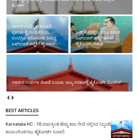
ಕೋರ್ಟ್‌
ಸರ್ಕಾರಿ ಉದ್ಯೋಗ ವಂಚನೆ
ಪ್ರಕರಣ: ಕೈ ನಾಯಕರೆಂದು
ಜಡ್ಜ್ ಹೆಸರಲ್ಲಿ ಲಂಚ: ವಕೀಲನ
ಬಿಂಬಿಸಿದ ಆರೋಪಿಗಳ ವಿರುದ್ಧ
ಎಫ್‌ಐಆರ್ ರದ್ದುಪಡಿಸಲು
ಎಫ್‌ಐಆರ್ ರದ್ದತಿಗೆ ಹೈ ನಕಾರ
ಹೈಕೋರ್ಟ್ ನಕಾರ
ಸಹಕಾರ ಸಂಘಗಳ ಠೇವಣಿ ನಿಯಮ: ರಾಜ್ಯ ಸರಕಾರಕ್ಕೆ ಹೈಕೋರ್ಟ್ ನೋಟಿಸ್
BEST ARTICLES
Karnataka HC - 10 ವರ್ಷಕ್ಕಿಂತ ಹೆಚ್ಚು ಕಾಲ ಸೇವೆ ಸಲ್ಲಿಸಿದ ಸಿಬ್ಬಂದಿ
ಕಾಯಂಗೊಳಿಸಲು ಹೈಕೋರ್ಟ್ ಸೂಚನೆ