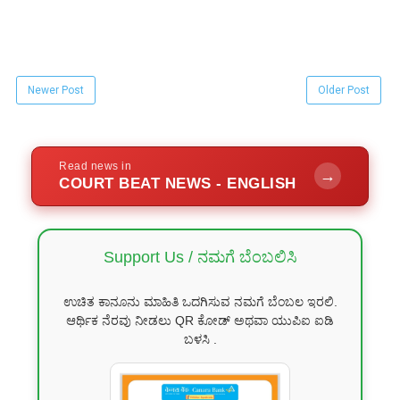
Newer Post
Older Post
Read news in
→
COURT BEAT NEWS - ENGLISH
Support Us / ನಮಗೆ ಬೆಂಬಲಿಸಿ
ಉಚಿತ ಕಾನೂನು ಮಾಹಿತಿ ಒದಗಿಸುವ ನಮಗೆ ಬೆಂಬಲ ಇರಲಿ.
ಆರ್ಥಿಕ ನೆರವು ನೀಡಲು QR ಕೋಡ್ ಅಥವಾ ಯುಪಿಐ ಐಡಿ
ಬಳಸಿ .