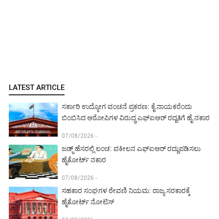
LATEST ARTICLE
ಸರ್ಕಾರಿ ಉದ್ಯೋಗ ವಂಚನೆ ಪ್ರಕರಣ: ಕೈ ನಾಯಕರೆಂದು
ಬಿಂಬಿಸಿದ ಆರೋಪಿಗಳ ವಿರುದ್ಧ ಎಫ್‌ಐಆರ್ ರದ್ದತಿಗೆ ಹೈ ನಕಾರ
07/08/2026 -
ಜಡ್ಜ್ ಹೆಸರಲ್ಲಿ ಲಂಚ: ವಕೀಲನ ಎಫ್‌ಐಆರ್ ರದ್ದುಪಡಿಸಲು
ಹೈಕೋರ್ಟ್ ನಕಾರ
07/08/2026 -
ಸಹಕಾರ ಸಂಘಗಳ ಠೇವಣಿ ನಿಯಮ: ರಾಜ್ಯ ಸರಕಾರಕ್ಕೆ
ಹೈಕೋರ್ಟ್ ನೋಟಿಸ್