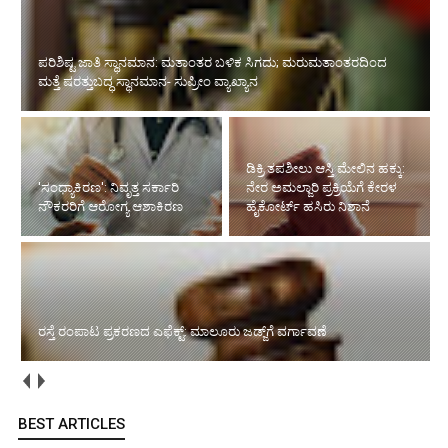
'ಸಂಧ್ಯಾಕಿರಣ': ನಿವೃತ್ತ ಸರ್ಕಾರಿ ನೌಕರರಿಗೆ ಆರೋಗ್ಯ ಆಶಾಕಿರಣ
ಡಿಕ್ರಿ ತಪಶೀಲು ಆಸ್ತಿ ಮೇಲಿನ ಹಕ್ಕು:
ನೇರ ಅಮಲ್ಜಾರಿ ಪ್ರಕ್ರಿಯೆಗೆ ಕೇರಳ
ರಸ್ತೆ ರಂಪಾಟ ಪ್ರಕರಣದ ಎಫೆಕ್ಟ್‌:
ಹೈಕೋರ್ಟ್ ಹಸಿರು ನಿಶಾನೆ
ಮಾಲೂರು ಜಡ್ಜ್‌ಗೆ ವರ್ಗಾವಣೆ
ಅಂಗವೈಕಲ್ಯ ನೆಪದಲ್ಲಿ ಸೇವೆಯಿಂದ ವಜಾ: ಕಠಿಣ ಆದೇಶ ನೀಡಿದ ಸುಪ್ರೀಂ
ಕೋರ್ಟ್‌
BEST ARTICLES