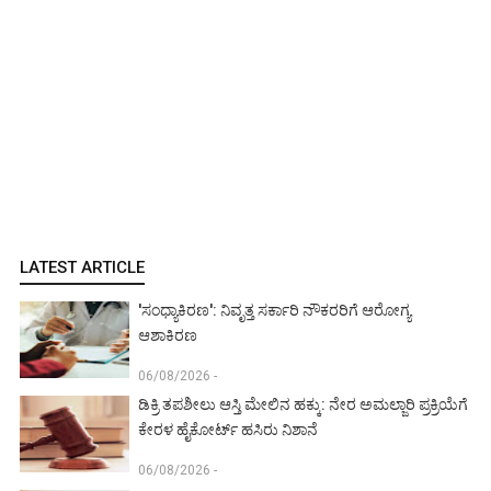
LATEST ARTICLE
'ಸಂಧ್ಯಾಕಿರಣ': ನಿವೃತ್ತ ಸರ್ಕಾರಿ ನೌಕರರಿಗೆ ಆರೋಗ್ಯ
ಆಶಾಕಿರಣ
06/08/2026 -
ಡಿಕ್ರಿ ತಪಶೀಲು ಆಸ್ತಿ ಮೇಲಿನ ಹಕ್ಕು: ನೇರ ಅಮಲ್ಜಾರಿ ಪ್ರಕ್ರಿಯೆಗೆ
ಕೇರಳ ಹೈಕೋರ್ಟ್ ಹಸಿರು ನಿಶಾನೆ
06/08/2026 -