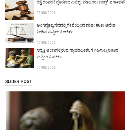
ರಸ್ತೆ ರಂಪಾಟ ಪ್ರಕರಣದ ಎಫೆಕ್ಟ್‌: ಮಾಲೂರು ಜಡ್ಜ್‌ಗೆ ವರ್ಗಾವಣೆ
05/08/2026 -
ಅಂಗವೈಕಲ್ಯ ನೆಪದಲ್ಲಿ ಸೇವೆಯಿಂದ ವಜಾ: ಕಠಿಣ ಆದೇಶ
ನೀಡಿದ ಸುಪ್ರೀಂ ಕೋರ್ಟ್‌
05/08/2026 -
ನಿವೃತ್ತಿ ಅಂಚಿನಲ್ಲಿರುವ ನ್ಯಾಯಾಧೀಶರಿಗೆ ಸಿಹಿಸುದ್ದಿ ನೀಡಿದ
ಸುಪ್ರೀಂ ಕೋರ್ಟ್‌
05/08/2026 -
SLIDER POST