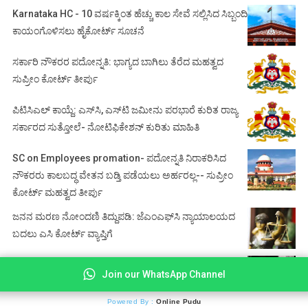
Karnataka HC - 10 ವರ್ಷಕ್ಕಿಂತ ಹೆಚ್ಚು ಕಾಲ ಸೇವೆ ಸಲ್ಲಿಸಿದ ಸಿಬ್ಬಂದಿ
ಕಾಯಂಗೊಳಿಸಲು ಹೈಕೋರ್ಟ್ ಸೂಚನೆ
ಸರ್ಕಾರಿ ನೌಕರರ ಪದೋನ್ನತಿ: ಭಾಗ್ಯದ ಬಾಗಿಲು ತೆರೆದ ಮಹತ್ವದ
ಸುಪ್ರೀಂ ಕೋರ್ಟ್ ತೀರ್ಪು
ಪಿಟಿಸಿಎಲ್ ಕಾಯ್ದೆ: ಎಸ್‌ಸಿ, ಎಸ್‌ಟಿ ಜಮೀನು ಪರಭಾರೆ ಕುರಿತ ರಾಜ್ಯ
ಸರ್ಕಾರದ ಸುತ್ತೋಲೆ- ನೋಟಿಫಿಕೇಶನ್‌ ಕುರಿತು ಮಾಹಿತಿ
SC on Employees promation- ಪದೋನ್ನತಿ ನಿರಾಕರಿಸಿದ
ನೌಕರರು ಕಾಲಬದ್ಧ ವೇತನ ಬಡ್ತಿ ಪಡೆಯಲು ಅರ್ಹರಲ್ಲ-- ಸುಪ್ರೀಂ
ಕೋರ್ಟ್ ಮಹತ್ವದ ತೀರ್ಪು
ಜನನ ಮರಣ ನೋಂದಣಿ ತಿದ್ದುಪಡಿ: ಜೆಎಂಎಫ್‌ಸಿ ನ್ಯಾಯಾಲಯದ
ಬದಲು ಎಸಿ ಕೋರ್ಟ್‌ ವ್ಯಾಪ್ತಿಗೆ
20 ವರ್ಷಗಳ ಕಾಲಬದ್ಧ ವೇತನ ಭಡ್ತಿ: ಸರ್ಕಾರಿ ಆದೇಶ
Join our WhatsApp Channel
ಪೂರ್ವಾನ್ವಯಗೊಳಿಸಿ ಜಾರಿ- ಕರ್ನಾಟಕ ಹೈಕೋರ್ಟ್ ಮಹತ್ವದ ತೀರ್ಪು
Powered By :
Online Pudu