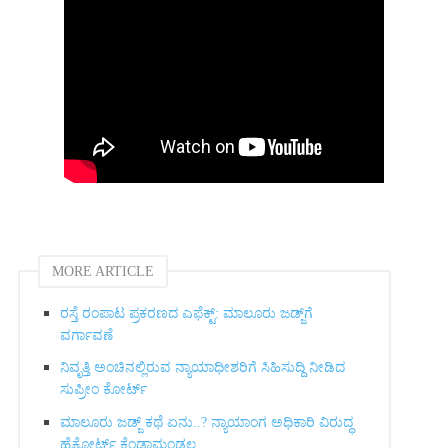
MORE ARTICLE
ರಸ್ತೆ ರಂಪಾಟ ಪ್ರಕರಣದ ಎಫೆಕ್ಟ್‌: ಮಾಲೂರು ಜಡ್ಜ್‌ಗೆ
ವರ್ಗಾವಣೆ
ನಿವೃತ್ತಿ ಅಂಚಿನಲ್ಲಿರುವ ನ್ಯಾಯಾಧೀಶರಿಗೆ ಸಿಹಿಸುದ್ದಿ ನೀಡಿದ
ಸುಪ್ರೀಂ ಕೋರ್ಟ್‌
ಮಾಲೂರು ಜಡ್ಜ್‌ ಕಥೆ ಏನು..? ನ್ಯಾಯಾಂಗ ಅಧಿಕಾರಿ ವಿರುದ್ಧ
ಹೈಕೋರ್ಟ್ ಕೆಂಡಾಮಂಡಲ