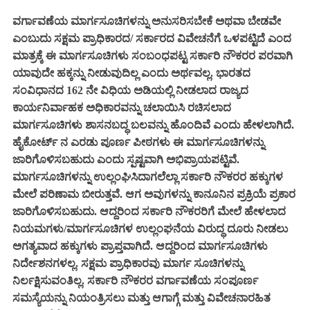
ವರ್ಗಾವಣೆಯ ಮಾರ್ಗಸೂಚಿಗಳನ್ನು ಅನುಸರಿಸಬೇಕೆ ಅಥವಾ ಬೇಡವೇ
ಎಂಬುದು ಸಕ್ಷಮ ಪ್ರಾಧಿಕಾರದ/ ಸರ್ಕಾರದ ವಿವೇಚನೆಗೆ ಒಳಪಟ್ಟಿದೆ ಎಂದ
ಮಾತ್ರಕ್ಕೆ ಈ ಮಾರ್ಗಸೂಚಿಗಳು ಸಂಬಂಧಪಟ್ಟ ಸರ್ಕಾರಿ ನೌಕರರ ಪರವಾಗಿ
ಯಾವುದೇ ಹಕ್ಕನ್ನು ನೀಡುವುದಿಲ್ಲ ಎಂದು ಅರ್ಥವಲ್ಲ. ಭಾರತದ
ಸಂವಿಧಾನದ 162 ನೇ ವಿಧಿಯ ಅಡಿಯಲ್ಲಿ ನೀಡಲಾದ ರಾಜ್ಯದ
ಕಾರ್ಯನಿರ್ವಾಹಕ ಅಧಿಕಾರವನ್ನು ಚಲಾಯಿಸಿ ರಚಿಸಲಾದ
ಮಾರ್ಗಸೂಚಿಗಳು ಶಾಸನಬದ್ಧ ಬಲವನ್ನು ಹೊಂದಿವೆ ಎಂದು ಹೇಳಲಾಗಿದೆ.
ಹೈಕೋರ್ಟ್ ನ ಎರಡು ಪೂರ್ಣ ಪೀಠಗಳು ಈ ಮಾರ್ಗಸೂಚಿಗಳನ್ನು
ಜಾರಿಗೊಳಿಸಬಹುದು ಎಂದು ಸ್ಪಷ್ಟವಾಗಿ ಅಭಿಪ್ರಾಯಪಟ್ಟಿವೆ.
ಮಾರ್ಗಸೂಚಿಗಳನ್ನು ಉಲ್ಲಂಘಿಸಿದಾಗಲೆಲ್ಲಾ ಸರ್ಕಾರಿ ನೌಕರರ ಹಕ್ಕುಗಳ
ಮೇಲೆ ಪರಿಣಾಮ ಬೀರುತ್ತವೆ. ಆಗ ಅವುಗಳನ್ನು ಕಾನೂನಿನ ಪ್ರಕ್ರಿಯೆ ಪ್ರಕಾರ
ಜಾರಿಗೊಳಿಸಬಹುದು. ಆದ್ದರಿಂದ ಸರ್ಕಾರಿ ನೌಕರರಿಗೆ ಮೇಲೆ ಹೇಳಲಾದ
ನಿಯಮಗಳು/ಮಾರ್ಗಸೂಚಿಗಳ ಉಲ್ಲಂಘನೆಯ ವಿರುದ್ಧ ದೂರು ನೀಡಲು
ಅಗತ್ಯವಾದ ಹಕ್ಕುಗಳು ಪ್ರಾಪ್ತವಾಗಿದೆ. ಆದ್ದರಿಂದ ಮಾರ್ಗಸೂಚಿಗಳು
ನಿರ್ದೇಶನಗಳಲ್ಲ. ಸಕ್ಷಮ ಪ್ರಾಧಿಕಾರವು ಮಾರ್ಗ ಸೂಚಿಗಳನ್ನು
ನಿರ್ಲಕ್ಷಿಸುವಂತಿಲ್ಲ‌. ಸರ್ಕಾರಿ ನೌಕರರ ವರ್ಗಾವಣೆಯ ಸಂಪೂರ್ಣ
ಸಮಸ್ಯೆಯನ್ನು ನಿಯಂತ್ರಿಸಲು ಮತ್ತು ಆಗಾಗ್ಗೆ ಮತ್ತು ವಿವೇಚನಾರಹಿತ