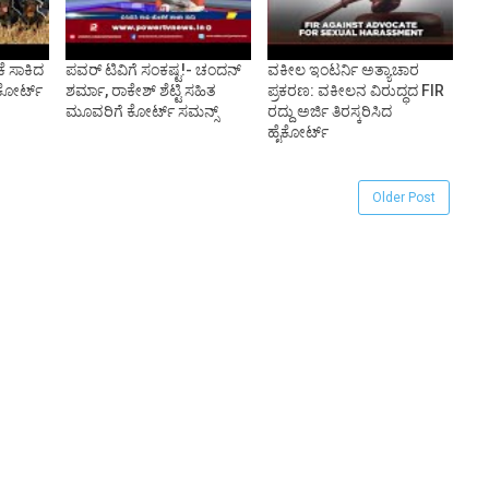
ಕೆ ಸಾಕಿದ
ಪವರ್ ಟಿವಿಗೆ ಸಂಕಷ್ಟ!- ಚಂದನ್
ವಕೀಲ ಇಂಟರ್ನಿ ಅತ್ಯಾಚಾರ
ಕೋರ್ಟ್
ಶರ್ಮಾ, ರಾಕೇಶ್ ಶೆಟ್ಟಿ ಸಹಿತ
ಪ್ರಕರಣ: ವಕೀಲನ ವಿರುದ್ಧದ FIR
ಮೂವರಿಗೆ ಕೋರ್ಟ್ ಸಮನ್ಸ್
ರದ್ದು ಅರ್ಜಿ ತಿರಸ್ಕರಿಸಿದ
ಹೈಕೋರ್ಟ್
Older Post