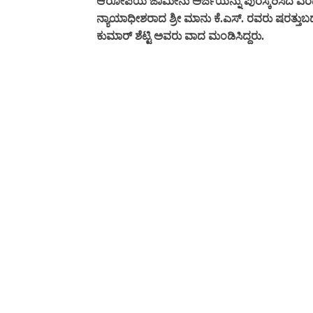
ಆರೋಪಿಯ ಜಾಮೀನು ಅರ್ಜಿಯನ್ನು ಪುರಸ್ಕರಿಸಿದ ಎರಡನೇ 
ನ್ಯಾಯಾಧೀಶರಾದ ಶ್ರೀ ಮಾನು ಕೆ.ಎಸ್. ರವರು ಷರತ್ತು
ಕುಮಾರ್ ಶೆಟ್ಟಿ ಅವರು ವಾದ ಮಂಡಿಸಿದ್ದರು.