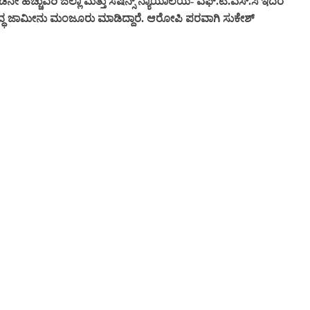
ಹೆಚ್ಚುವರಿ ಜಿಲ್ಲಾ ಮತ್ತು ಸೆಷನ್ಸ್ ನ್ಯಾಯಾಲಯ- ಎಫ್.ಟಿ.ಎಸ್.ಸಿ ಇದರ
ಬದ್ಧ ಜಾಮೀನು ಮಂಜೂರು ಮಾಡಿದ್ದಾರೆ. ಆರೋಪಿ ಪರವಾಗಿ ಸುಕೇಶ್