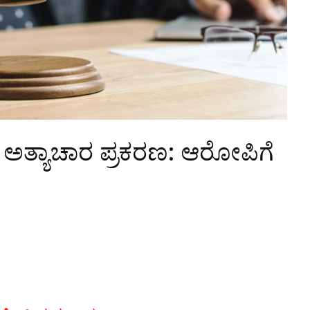
ನ ಅತ್ಯಾಚಾರ ಪ್ರಕರಣ: ಆರೋಪಿಗೆ