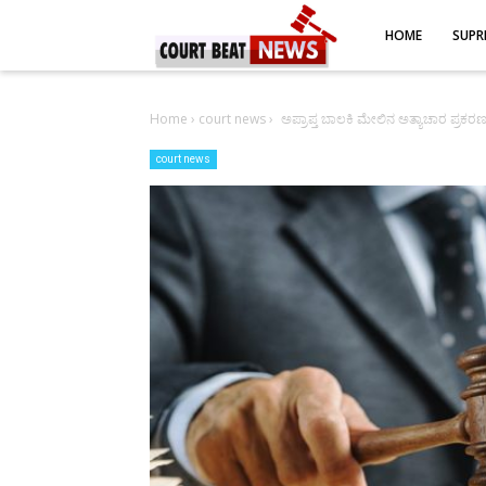
-->
HOME
SUPR
Home
›
court news
›
ಅಪ್ರಾಪ್ತ ಬಾಲಕಿ ಮೇಲಿನ ಅತ್ಯಾಚಾರ ಪ್
court news