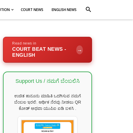
search
UTION
COURT NEWS
ENGLISH NEWS
Read news in
COURT BEAT NEWS -
→
ENGLISH
Support Us / ನಮಗೆ ಬೆಂಬಲಿಸಿ
ಉಚಿತ ಕಾನೂನು ಮಾಹಿತಿ ಒದಗಿಸುವ ನಮಗೆ
ಬೆಂಬಲ ಇರಲಿ. ಆರ್ಥಿಕ ನೆರವು ನೀಡಲು QR
ಕೋಡ್ ಅಥವಾ ಯುಪಿಐ ಐಡಿ ಬಳಸಿ .