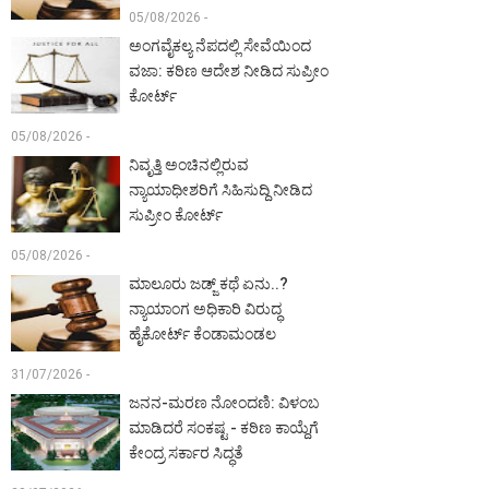
05/08/2026 -
ಅಂಗವೈಕಲ್ಯ ನೆಪದಲ್ಲಿ ಸೇವೆಯಿಂದ
ವಜಾ: ಕಠಿಣ ಆದೇಶ ನೀಡಿದ ಸುಪ್ರೀಂ
ಕೋರ್ಟ್‌
05/08/2026 -
ನಿವೃತ್ತಿ ಅಂಚಿನಲ್ಲಿರುವ
ನ್ಯಾಯಾಧೀಶರಿಗೆ ಸಿಹಿಸುದ್ದಿ ನೀಡಿದ
ಸುಪ್ರೀಂ ಕೋರ್ಟ್‌
05/08/2026 -
ಮಾಲೂರು ಜಡ್ಜ್‌ ಕಥೆ ಏನು..?
ನ್ಯಾಯಾಂಗ ಅಧಿಕಾರಿ ವಿರುದ್ಧ
ಹೈಕೋರ್ಟ್ ಕೆಂಡಾಮಂಡಲ
31/07/2026 -
ಜನನ-ಮರಣ ನೋಂದಣಿ: ವಿಳಂಬ
ಮಾಡಿದರೆ ಸಂಕಷ್ಟ - ಕಠಿಣ ಕಾಯ್ದೆಗೆ
ಕೇಂದ್ರ ಸರ್ಕಾರ ಸಿದ್ಧತೆ