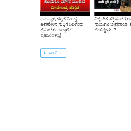
ಧರ್ಮಸ್ಥಳ, ಹೆಗ್ಗಡೆ ವಿರುದ್ಧ
ವಿಚ್ಚೇದಿತ ಪತ್ನಿ ಜೊತೆಗೆ ಆ
ಅವಹೇಳನ ಸುದ್ದಿಗೆ ನಿರ್ಬಂಧ:
ನಾಯಿಗೂ ಜೀವನಾಂಶ: 
ಹೈಕೋರ್ಟ್ ತಾತ್ಕಾಲಿಕ
ಹೇಳಿದ್ದೇನು..?
ಪ್ರತಿಬಂಧಕಾಜ್ಞೆ
Newer Post