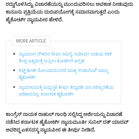
ರದ್ದುಗೊಳಿಸಿ
ವಿಚಾರಣೆಯನ್ನು ಮುಂದುವರಿಸಲು ಅವಕಾಶ ನೀಡುವುದು
ದ್ದು,
ಕಾನೂನು ಪ್ರಕ್ರಿಯೆಯ ದುರುಪಯೋಗಕ್ಕೆ ಸಮಾನವಾಗುತ್ತದೆ ಎಂದು
ಹೈಕೋ
ಹೇಳಿದೆ.
ರ್ಟ್‌ ನ್ಯಾಯಪೀಠ
MORE ARTICLE
ನ್ಯಾಯಾಂಗ ನೌಕರರ ಸೇವಾ ಸಮಸ್ಯೆ: ಸುದೀರ್ಘ ಬಾಕಿಯ ರಿಟ್
ಶೀಘ್ರ ಇತ್ಯರ್ಥಕ್ಕೆ ಸುಪ್ರೀಂ ಕೋರ್ಟ್‌ಗೆ ಆಗ್ರಹ
ಗಿಫ್ಟ್‌ ಡೀಡ್ ನೋಂದಾಯಿಸಿದರೆ ಮಾತ್ರ 'ಉಡುಗೊರೆ' ಮಾನ್ಯ:
ಹೈಕೋರ್ಟ್‌
ನ್ಯಾಯಾಲಯಕ್ಕೆ ಮಧ್ಯಸ್ಥಿಕೆ ತೀರ್ಪು ತಿದ್ದುಪಡಿ ಯಾ ಪರಿಷ್ಕರಣೆಯ
ಅಧಿಕಾರವಿಲ್ಲ: ಕರ್ನಾಟಕ ಹೈಕೋರ್ಟ್‌
ಕಾಂಗ್ರೆಸ್ ನಾಯಕ ರಾಹುಲ್ ಗಾಂಧಿ ಸಲ್ಲಿಸಿದ್ದ ಅರ್ಜಿಯ
ನ್ನು ವಿಚಾರಣೆ
ನ್ಯಾಯಮೂರ್ತಿ ಸುನಿಲ್ ದತ್ ಯಾದವ್
ನಡೆಸಿದ ಕರ್ನಾಟಕ ಹೈಕೋರ್ಟ್‌
ಅವ
ತೀರ್ಪು ನೀಡಿ
ರಿದ್ದ ಏಕಸದಸ್ಯ ನ್ಯಾಯಪೀಠ ಈ
ದೆ.