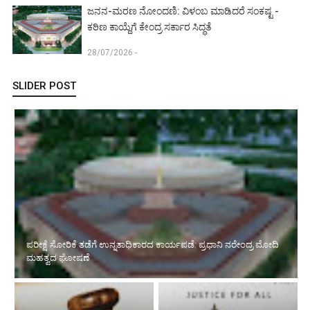
ಜನನ-ಮರಣ ನೋಂದಣಿ: ವಿಳಂಬ ಮಾಡಿದರೆ ಸಂಕಷ್ಟ -
ಕಠಿಣ ಕಾಯ್ದೆಗೆ ಕೇಂದ್ರ ಸರ್ಕಾರ ಸಿದ್ಧತೆ
28/07/2026 -
SLIDER POST
ರಸ್ತೆ ರಂಪಾಟ ಪ್ರಕರಣದ ಎಫೆಕ್ಟ್‌: ಮಾಲೂರು ಜಡ್ಜ್‌ಗೆ ವರ್ಗಾವಣೆ