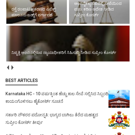
ಅಂಗವೈಕಲ್ಯ ನೆಪದಲ್ಲಿ ಸೇವೆಯಿಂದ
ವಜಾ: ಕಠಿಣ ಆದೇಶ ನೀಡಿದ
ಸುಪ್ರೀಂ ಕೋರ್ಟ್‌
ನಿವೃತ್ತಿ ಅಂಚಿನಲ್ಲಿರುವ ನ್ಯಾಯಾಧೀಶರಿಗೆ
ಸಿಹಿಸುದ್ದಿ ನೀಡಿದ ಸುಪ್ರೀಂ ಕೋರ್ಟ್‌
ಮಾಲೂರು ಜಡ್ಜ್‌ ಕಥೆ ಏನು..? ನ್ಯಾಯಾಂಗ ಅಧಿಕಾರಿ ವಿರುದ್ಧ ಹೈಕೋರ್ಟ್
ಕೆಂಡಾಮಂಡಲ
BEST ARTICLES
Karnataka HC - 10 ವರ್ಷಕ್ಕಿಂತ ಹೆಚ್ಚು ಕಾಲ ಸೇವೆ ಸಲ್ಲಿಸಿದ ಸಿಬ್ಬಂದಿ
ಕಾಯಂಗೊಳಿಸಲು ಹೈಕೋರ್ಟ್ ಸೂಚನೆ
ಸರ್ಕಾರಿ ನೌಕರರ ಪದೋನ್ನತಿ: ಭಾಗ್ಯದ ಬಾಗಿಲು ತೆರೆದ ಮಹತ್ವದ
ಸುಪ್ರೀಂ ಕೋರ್ಟ್ ತೀರ್ಪು