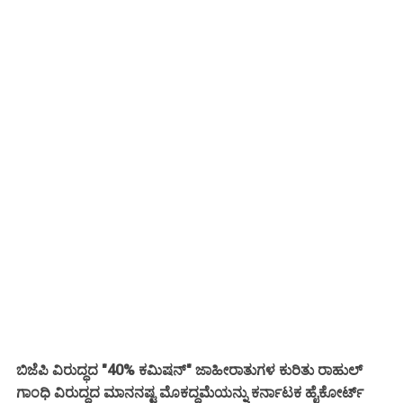
ಬಿಜೆಪಿ ವಿರುದ್ಧದ "40% ಕಮಿಷನ್" ಜಾಹೀರಾತುಗಳ ಕುರಿತು ರಾಹುಲ್
ಗಾಂಧಿ ವಿರುದ್ಧದ ಮಾನನಷ್ಟ ಮೊಕದ್ದಮೆಯನ್ನು ಕರ್ನಾಟಕ ಹೈಕೋರ್ಟ್