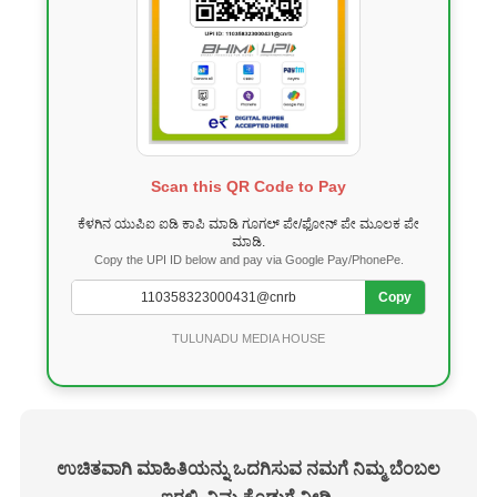
Scan this QR Code to Pay
ಕೆಳಗಿನ ಯುಪಿಐ ಐಡಿ ಕಾಪಿ ಮಾಡಿ ಗೂಗಲ್ ಪೇ/ಫೋನ್ ಪೇ ಮೂಲಕ ಪೇ
ಮಾಡಿ.
Copy the UPI ID below and pay via Google Pay/PhonePe.
Copy
TULUNADU MEDIA HOUSE
ಉಚಿತವಾಗಿ ಮಾಹಿತಿಯನ್ನು ಒದಗಿಸುವ ನಮಗೆ ನಿಮ್ಮ ಬೆಂಬಲ