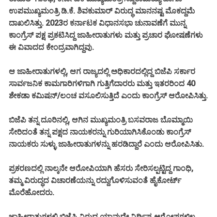
ಉಪಮುಖ್ಯಮಂತ್ರಿ ಡಿ.ಕೆ. ಶಿವಕುಮಾರ್ ವಿರುದ್ಧ ಮಾನನಷ್ಟ ಮೊಕದ್ದಮೆ
ದಾಖಲಿಸಿತ್ತು. 2023ರ ಕರ್ನಾಟಕ ವಿಧಾನಸಭಾ ಚುನಾವಣೆಗೆ ಮುನ್ನ
ಕಾಂಗ್ರೆಸ್ ಪಕ್ಷ ಪ್ರಕಟಿಸಿದ್ದ ಜಾಹೀರಾತುಗಳು ಮತ್ತು ಪ್ರಚಾರ ಘೋಷಣೆಗಳು
ಈ ವಿವಾದದ ಕೇಂದ್ರವಾಗಿದ್ದವು.
ಆ ಜಾಹೀರಾತುಗಳಲ್ಲಿ, ಆಗ ರಾಜ್ಯದಲ್ಲಿ ಅಧಿಕಾರದಲ್ಲಿದ್ದ ಬಿಜೆಪಿ ಸರ್ಕಾರ
ಸಾರ್ವಜನಿಕ ಕಾಮಗಾರಿಗಳಿಗಾಗಿ ಗುತ್ತಿಗೆದಾರರು ಮತ್ತು ಇತರರಿಂದ 40
ಶೇಕಡಾ ಕಮಿಷನ್/ಲಂಚ ವಸೂಲಿಸುತ್ತಿದೆ ಎಂದು ಕಾಂಗ್ರೆಸ್ ಆರೋಪಿಸಿತ್ತು.
ಬಿಜೆಪಿ ತನ್ನ ದೂರಿನಲ್ಲಿ, ಆಗಿನ ಮುಖ್ಯಮಂತ್ರಿ ಬಸವರಾಜ ಬೊಮ್ಮಾಯಿ
ಸೇರಿದಂತೆ ತನ್ನ ಪಕ್ಷದ ನಾಯಕರನ್ನು ಗುರಿಯಾಗಿಸಿಕೊಂಡು ಕಾಂಗ್ರೆಸ್
ನಾಯಕರು ಸುಳ್ಳು ಜಾಹೀರಾತುಗಳನ್ನು ಹರಡಿದ್ದಾರೆ ಎಂದು ಆರೋಪಿಸಿತು.
ಪ್ರಕರಣದಲ್ಲಿ ನಾಲ್ಕನೇ ಆರೋಪಿಯಾಗಿ ಹೆಸರು ಸೇರಿಸಲ್ಪಟ್ಟಿದ್ದ ಗಾಂಧಿ,
ತಮ್ಮ ವಿರುದ್ಧದ ವಿಚಾರಣೆಯನ್ನು ರದ್ದುಗೊಳಿಸುವಂತೆ ಹೈಕೋರ್ಟ್
ಮೊರೆಹೋದರು.
ಜಾಹೀರಾತುಗಳಲ್ಲಿ ಬಿಜೆಪಿ ವಿರುದ್ಧ ಯಾವುದೇ ನಿರ್ದಿಷ್ಟ ಆರೋಪಗಳಿಲ್ಲ