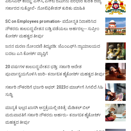
ಪಿಟಿಸಿಎಲ್ ಕಾಯ್ದೆ: ಎಸ್‌ಸಿ, ಎಸ್‌ಟಿ ಜಮೀನು ಪರಭಾರೆ ಕುರಿತ ರಾಜ್ಯ
ಸರ್ಕಾರದ ಸುತ್ತೋಲೆ- ನೋಟಿಫಿಕೇಶನ್‌ ಕುರಿತು ಮಾಹಿತಿ
SC on Employees promation- ಪದೋನ್ನತಿ ನಿರಾಕರಿಸಿದ
ನೌಕರರು ಕಾಲಬದ್ಧ ವೇತನ ಬಡ್ತಿ ಪಡೆಯಲು ಅರ್ಹರಲ್ಲ-- ಸುಪ್ರೀಂ
ಕೋರ್ಟ್ ಮಹತ್ವದ ತೀರ್ಪು
ಜನನ ಮರಣ ನೋಂದಣಿ ತಿದ್ದುಪಡಿ: ಜೆಎಂಎಫ್‌ಸಿ ನ್ಯಾಯಾಲಯದ
ಬದಲು ಎಸಿ ಕೋರ್ಟ್‌ ವ್ಯಾಪ್ತಿಗೆ
20 ವರ್ಷಗಳ ಕಾಲಬದ್ಧ ವೇತನ ಭಡ್ತಿ: ಸರ್ಕಾರಿ ಆದೇಶ
ಪೂರ್ವಾನ್ವಯಗೊಳಿಸಿ ಜಾರಿ- ಕರ್ನಾಟಕ ಹೈಕೋರ್ಟ್ ಮಹತ್ವದ ತೀರ್ಪು
ಸರ್ಕಾರಿ ನೌಕರರಿಗೆ ಭರ್ಜರಿ ಆಫರ್: 2023ರ ಮಾರ್ಚ್‌ಗೆ ಸಿಗಲಿದೆ ಸಿಹಿ
ಸುದ್ದಿ
ಮಾನ್ಯತೆ ಇಲ್ಲದ ಖಾಸಗಿ ಆಸ್ಪತ್ರೆಯಲ್ಲಿ ಚಿಕಿತ್ಸೆ: ಮೆಡಿಕಲ್ ಬಿಲ್
ಮರುಪಾವತಿಗೆ ಸರ್ಕಾರಿ ನೌಕರರು ಅರ್ಹರು- ಕರ್ನಾಟಕ ಹೈಕೋರ್ಟ್
ಮಹತ್ವದ ತೀರ್ಪು