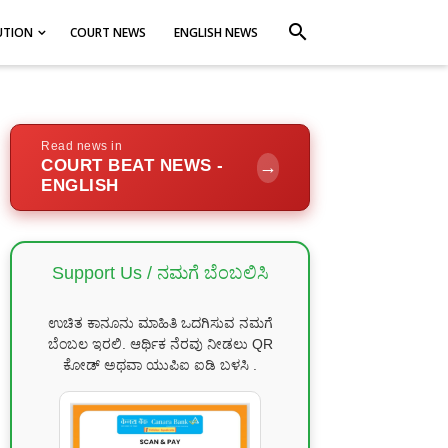
search
UTION
COURT NEWS
ENGLISH NEWS
Read news in
COURT BEAT NEWS -
→
ENGLISH
Support Us / ನಮಗೆ ಬೆಂಬಲಿಸಿ
ಉಚಿತ ಕಾನೂನು ಮಾಹಿತಿ ಒದಗಿಸುವ ನಮಗೆ
ಬೆಂಬಲ ಇರಲಿ. ಆರ್ಥಿಕ ನೆರವು ನೀಡಲು QR
ಕೋಡ್ ಅಥವಾ ಯುಪಿಐ ಐಡಿ ಬಳಸಿ .