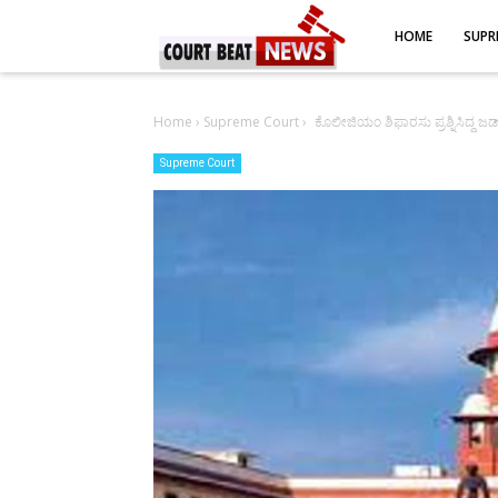
-->
HOME
SUPR
Home
›
Supreme Court
›
ಕೊಲೀಜಿಯಂ ಶಿಫಾರಸು ಪ್ರಶ್ನಿಸಿದ್ದ ಜಡ್ಜ್
Supreme Court