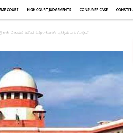
EME COURT
HIGH COURT JUDGEMENTS
CONSUMER CASE
CONSTIT
‌! ಅರ್ಜಿ ವಿಚಾರಣೆ ನಡೆಸಿದ ಸುಪ್ರೀಂ ಕೋರ್ಟ್‌ ಪ್ರತಿಕ್ರಿಯೆ ಏನು ಗೊತ್ತೇ..?