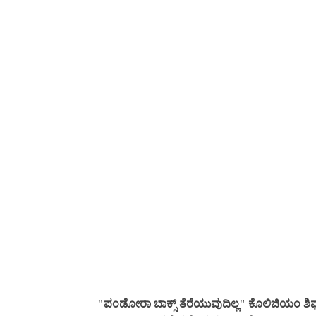
"ಪಂಡೋರಾ ಬಾಕ್ಸ್ ತೆರೆಯುವುದಿಲ್ಲ" ಕೊಲಿಜಿಯಂ ಶಿಫಾರ