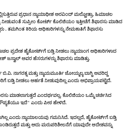
ಿಸುತ್ತಿರುವ ಪ್ರಧಾನ ನ್ಯಾಯಾಧೀಶ ಅರವಿಂದ್ ಮಲ್ಹೋತ್ರಾ, ಹಿಮಾಚಲ
ತಿ ನೀಡುವಂತೆ ಸುಪ್ರೀಂ ಕೋರ್ಟ್ ಕೊಲಿಜಿಯಂ ಇತ್ತೀಚೆಗೆ ಶಿಫಾರಸು ಮಾಡಿದ
ದ್ದರು . ತಮಗಿಂತ ಕಿರಿಯ ಅಧಿಕಾರಿಗಳನ್ನು ನೇಮಕಾತಿಗೆ ಶಿಫಾರಸು
ಚಲ ಪ್ರದೇಶ ಹೈಕೋರ್ಟ್‌ಗೆ ಬಡ್ತಿ ನೀಡಲು ನ್ಯಾಯಾಂಗ ಅಧಿಕಾರಿಗಳಾದ
್ ಜಸ್ವಾಲ್ ಅವರ ಹೆಸರುಗಳನ್ನು ಶಿಫಾರಸು ಮಾಡಿತ್ತು.
ಿ.ವಿ. ನಾಗರತ್ನ ಮತ್ತು ನ್ಯಾಯಮೂರ್ತಿ ಜೋಯ್ಮಲ್ಯ ಬಾಗ್ಚಿ ಅವರಿದ್ದ
ಗೆ ಬಡ್ತಿ ನೀಡಲು ಅರ್ಹತೆ ನೀಡುವುದಿಲ್ಲ ಎಂದು ಅಭಿಪ್ರಾಯಪಟ್ಟಿದೆ.
 ಶಿಫಾರಸು ಮಾಡಲಾಗುತ್ತದೆ ಎಂದರ್ಥವಲ್ಲ. ಕೊಲಿಜಿಯಂ ಒಮ್ಮೆ ಚರ್ಚಿಸಿದ
ಿ ಗೌಪ್ಯತೆಯೂ ಇದೆ" ಎಂದು ಪೀಠ ಹೇಳಿದೆ.
ಿಲ್ಲ ಎಂದು ನ್ಯಾಯಾಲಯವು ಗಮನಿಸಿದೆ. ಇದಲ್ಲದೆ, ಹೈಕೋರ್ಟ್‌ಗೆ ಬಡ್ತಿ
ಒಳಗೊಂಡಿರುತ್ತದೆ ಮತ್ತು ಅದು ಮರುಪರಿಶೀಲನೆಗೆ ಯಾವುದೇ ಆದೇಶವನ್ನು