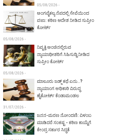
05/08/2026 -
ಅಂಗವೈಕಲ್ಯ ನೆಪದಲ್ಲಿ ಸೇವೆಯಿಂದ
ವಜಾ: ಕಠಿಣ ಆದೇಶ ನೀಡಿದ ಸುಪ್ರೀಂ
ಕೋರ್ಟ್‌
05/08/2026 -
ನಿವೃತ್ತಿ ಅಂಚಿನಲ್ಲಿರುವ
ನ್ಯಾಯಾಧೀಶರಿಗೆ ಸಿಹಿಸುದ್ದಿ ನೀಡಿದ
ಸುಪ್ರೀಂ ಕೋರ್ಟ್‌
05/08/2026 -
ಮಾಲೂರು ಜಡ್ಜ್‌ ಕಥೆ ಏನು..?
ನ್ಯಾಯಾಂಗ ಅಧಿಕಾರಿ ವಿರುದ್ಧ
ಹೈಕೋರ್ಟ್ ಕೆಂಡಾಮಂಡಲ
31/07/2026 -
ಜನನ-ಮರಣ ನೋಂದಣಿ: ವಿಳಂಬ
ಮಾಡಿದರೆ ಸಂಕಷ್ಟ - ಕಠಿಣ ಕಾಯ್ದೆಗೆ
ಕೇಂದ್ರ ಸರ್ಕಾರ ಸಿದ್ಧತೆ