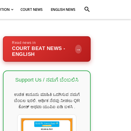
search
UTION
COURT NEWS
ENGLISH NEWS
Read news in
COURT BEAT NEWS -
→
ENGLISH
Support Us / ನಮಗೆ ಬೆಂಬಲಿಸಿ
ಉಚಿತ ಕಾನೂನು ಮಾಹಿತಿ ಒದಗಿಸುವ ನಮಗೆ
ಬೆಂಬಲ ಇರಲಿ. ಆರ್ಥಿಕ ನೆರವು ನೀಡಲು QR
ಕೋಡ್ ಅಥವಾ ಯುಪಿಐ ಐಡಿ ಬಳಸಿ .