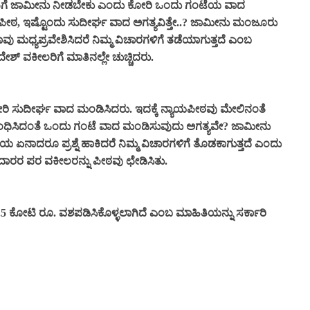
ೆ ಜಾಮೀನು ನೀಡಬೇಕು ಎಂದು ಕೋರಿ ಒಂದು ಗಂಟೆಯ ವಾದ
ಯಪೀಠ, ಇಷ್ಟೊಂದು ಸುದೀರ್ಘ ವಾದ ಅಗತ್ಯವಿತ್ತೇ..? ಜಾಮೀನು ಮಂಜೂರು
ಮಧ್ಯಪ್ರವೇಶಿಸಿದರೆ ನಿಮ್ಮ ವಿಚಾರಗಳಿಗೆ ತಡೆಯಾಗುತ್ತದೆ ಎಂಬ
ಶ್ ವಕೀಲರಿಗೆ ಮಾತಿನಲ್ಲೇ ಚುಚ್ಚಿದರು.
ಸುದೀರ್ಘ ವಾದ ಮಂಡಿಸಿದರು. ಇದಕ್ಕೆ ನ್ಯಾಯಪೀಠವು ಮೇಲಿನಂತೆ
ಬಂಧಿಸಿದಂತೆ ಒಂದು ಗಂಟೆ ವಾದ ಮಂಡಿಸುವುದು ಅಗತ್ಯವೇ? ಜಾಮೀನು
ಏನಾದರೂ ಪ್ರಶ್ನೆ ಹಾಕಿದರೆ ನಿಮ್ಮ ವಿಚಾರಗಳಿಗೆ ತೊಡಕಾಗುತ್ತದೆ ಎಂದು
ಿದಾರರ ಪರ ವಕೀಲರನ್ನು ಪೀಠವು ಛೇಡಿಸಿತು.
5 ಕೋಟಿ ರೂ. ವಶಪಡಿಸಿಕೊಳ್ಳಲಾಗಿದೆ ಎಂಬ ಮಾಹಿತಿಯನ್ನು ಸರ್ಕಾರಿ