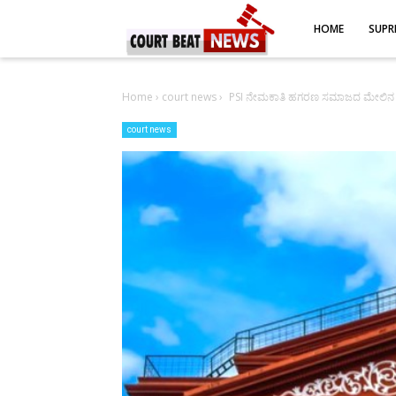
-->
HOME
SUPR
Home
›
court news
›
PSI ನೇಮಕಾತಿ ಹಗರಣ ಸಮಾಜದ ಮೇಲಿನ ದಾಳ
court news