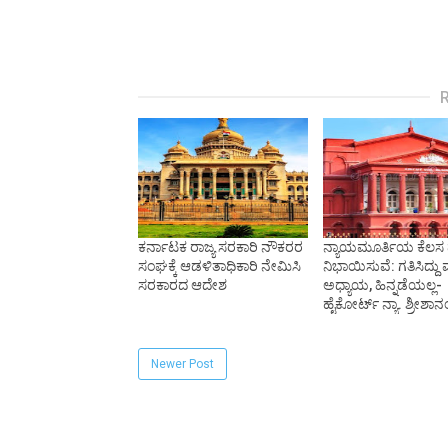
ಕರ್ನಾಟಕ ರಾಜ್ಯ ಸರಕಾರಿ ನೌಕರರ
ನ್ಯಾಯಮೂರ್ತಿಯ ಕೆಲಸ 
ಸಂಘಕ್ಕೆ ಆಡಳಿತಾಧಿಕಾರಿ ನೇಮಿಸಿ
ನಿಭಾಯಿಸುವೆ: ಗತಿಸಿದ್ದು
ಸರಕಾರದ ಆದೇಶ
ಅಧ್ಯಾಯ, ಹಿನ್ನಡೆಯಲ್ಲ-
ಹೈಕೋರ್ಟ್ ನ್ಯಾ. ಶ್ರೀಶಾ
Newer Post