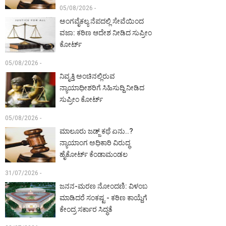
05/08/2026 -
ಅಂಗವೈಕಲ್ಯ ನೆಪದಲ್ಲಿ ಸೇವೆಯಿಂದ
ವಜಾ: ಕಠಿಣ ಆದೇಶ ನೀಡಿದ ಸುಪ್ರೀಂ
ಕೋರ್ಟ್‌
05/08/2026 -
ನಿವೃತ್ತಿ ಅಂಚಿನಲ್ಲಿರುವ
ನ್ಯಾಯಾಧೀಶರಿಗೆ ಸಿಹಿಸುದ್ದಿ ನೀಡಿದ
ಸುಪ್ರೀಂ ಕೋರ್ಟ್‌
05/08/2026 -
ಮಾಲೂರು ಜಡ್ಜ್‌ ಕಥೆ ಏನು..?
ನ್ಯಾಯಾಂಗ ಅಧಿಕಾರಿ ವಿರುದ್ಧ
ಹೈಕೋರ್ಟ್ ಕೆಂಡಾಮಂಡಲ
31/07/2026 -
ಜನನ-ಮರಣ ನೋಂದಣಿ: ವಿಳಂಬ
ಮಾಡಿದರೆ ಸಂಕಷ್ಟ - ಕಠಿಣ ಕಾಯ್ದೆಗೆ
ಕೇಂದ್ರ ಸರ್ಕಾರ ಸಿದ್ಧತೆ