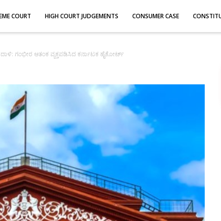
EME COURT
HIGH COURT JUDGEMENTS
CONSUMER CASE
CONSTIT
ಿ: ಗಂಭೀರ ಆತಂಕ ವ್ಯಕ್ತಪಡಿಸಿದ ಕರ್ನಾಟಕ ಹೈಕೋರ್ಟ್