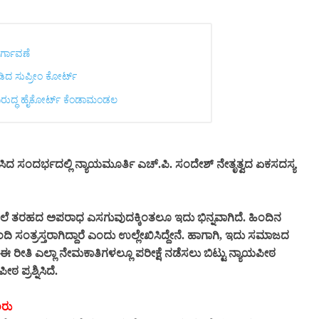
ವರ್ಗಾವಣೆ
ೀಡಿದ ಸುಪ್ರೀಂ ಕೋರ್ಟ್‌
ವಿರುದ್ಧ ಹೈಕೋರ್ಟ್ ಕೆಂಡಾಮಂಡಲ
 ಸಂದರ್ಭದಲ್ಲಿ ನ್ಯಾಯಮೂರ್ತಿ ಎಚ್.ಪಿ. ಸಂದೇಶ್ ನೇತೃತ್ವದ ಏಕಸದಸ್ಯ
 ತರಹದ ಅಪರಾಧ ಎಸಗುವುದಕ್ಕಿಂತಲೂ ಇದು ಭಿನ್ನವಾಗಿದೆ. ಹಿಂದಿನ
ದಿ ಸಂತ್ರಸ್ತರಾಗಿದ್ದಾರೆ ಎಂದು ಉಲ್ಲೇಖಿಸಿದ್ದೇನೆ. ಹಾಗಾಗಿ, ಇದು ಸಮಾಜದ
 ರೀತಿ ಎಲ್ಲಾ ನೇಮಕಾತಿಗಳಲ್ಲೂ ಪರೀಕ್ಷೆ ನಡೆಸಲು ಬಿಟ್ಟು ನ್ಯಾಯಪೀಠ
ಠ ಪ್ರಶ್ನಿಸಿದೆ.
ಲರು