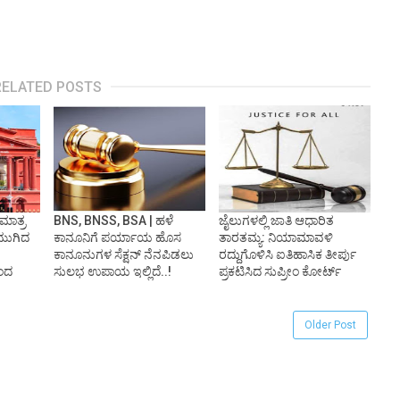
RELATED POSTS
ಮಾತ್ರ
BNS, BNSS, BSA | ಹಳೆ
ಜೈಲುಗಳಲ್ಲಿ ಜಾತಿ ಆಧಾರಿತ
 ಮುಗಿದ
ಕಾನೂನಿಗೆ ಪರ್ಯಾಯ ಹೊಸ
ತಾರತಮ್ಯ: ನಿಯಾಮಾವಳಿ
ಕಾನೂನುಗಳ ಸೆಕ್ಷನ್ ನೆನಪಿಡಲು
ರದ್ದುಗೊಳಿಸಿ ಐತಿಹಾಸಿಕ ತೀರ್ಪು
ನಂದ
ಸುಲಭ ಉಪಾಯ ಇಲ್ಲಿದೆ..!
ಪ್ರಕಟಿಸಿದ ಸುಪ್ರೀಂ ಕೋರ್ಟ್‌
Older Post