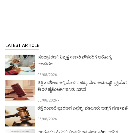
LATEST ARTICLE
'ಸಂಧ್ಯಾಕಿರಣ': ನಿವೃತ್ತ ಸರ್ಕಾರಿ ನೌಕರರಿಗೆ ಆರೋಗ್ಯ
ಆಶಾಕಿರಣ
06/08/2026 -
ಡಿಕ್ರಿ ತಪಶೀಲು ಆಸ್ತಿ ಮೇಲಿನ ಹಕ್ಕು: ನೇರ ಅಮಲ್ಜಾರಿ ಪ್ರಕ್ರಿಯೆಗೆ
ಕೇರಳ ಹೈಕೋರ್ಟ್ ಹಸಿರು ನಿಶಾನೆ
06/08/2026 -
ರಸ್ತೆ ರಂಪಾಟ ಪ್ರಕರಣದ ಎಫೆಕ್ಟ್‌: ಮಾಲೂರು ಜಡ್ಜ್‌ಗೆ ವರ್ಗಾವಣೆ
05/08/2026 -
ಅಂಗವೈಕಲ್ಯ ನೆಪದಲ್ಲಿ ಸೇವೆಯಿಂದ ವಜಾ: ಕಠಿಣ ಆದೇಶ