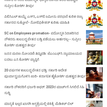
ಸುಪ್ರೀಂ ಕೋರ್ಟ್ ತೀರ್ಪು
ಪಿಟಿಸಿಎಲ್ ಕಾಯ್ದೆ: ಎಸ್‌ಸಿ, ಎಸ್‌ಟಿ ಜಮೀನು ಪರಭಾರೆ ಕುರಿತ ರಾಜ್ಯ
ಸರ್ಕಾರದ ಸುತ್ತೋಲೆ- ನೋಟಿಫಿಕೇಶನ್‌ ಕುರಿತು ಮಾಹಿತಿ
SC on Employees promation- ಪದೋನ್ನತಿ ನಿರಾಕರಿಸಿದ
ನೌಕರರು ಕಾಲಬದ್ಧ ವೇತನ ಬಡ್ತಿ ಪಡೆಯಲು ಅರ್ಹರಲ್ಲ-- ಸುಪ್ರೀಂ
ಕೋರ್ಟ್ ಮಹತ್ವದ ತೀರ್ಪು
ಜನನ ಮರಣ ನೋಂದಣಿ ತಿದ್ದುಪಡಿ: ಜೆಎಂಎಫ್‌ಸಿ ನ್ಯಾಯಾಲಯದ
ಬದಲು ಎಸಿ ಕೋರ್ಟ್‌ ವ್ಯಾಪ್ತಿಗೆ
20 ವರ್ಷಗಳ ಕಾಲಬದ್ಧ ವೇತನ ಭಡ್ತಿ: ಸರ್ಕಾರಿ ಆದೇಶ
ಪೂರ್ವಾನ್ವಯಗೊಳಿಸಿ ಜಾರಿ- ಕರ್ನಾಟಕ ಹೈಕೋರ್ಟ್ ಮಹತ್ವದ ತೀರ್ಪು
ಸರ್ಕಾರಿ ನೌಕರರಿಗೆ ಭರ್ಜರಿ ಆಫರ್: 2023ರ ಮಾರ್ಚ್‌ಗೆ ಸಿಗಲಿದೆ ಸಿಹಿ
ಸುದ್ದಿ
ಮಾನ್ಯತೆ ಇಲ್ಲದ ಖಾಸಗಿ ಆಸ್ಪತ್ರೆಯಲ್ಲಿ ಚಿಕಿತ್ಸೆ: ಮೆಡಿಕಲ್ ಬಿಲ್