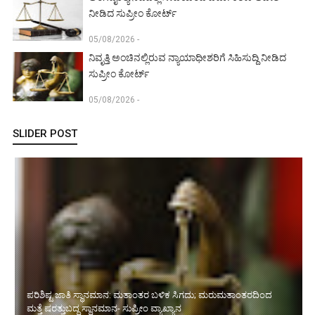
ನೀಡಿದ ಸುಪ್ರೀಂ ಕೋರ್ಟ್‌
05/08/2026 -
ನಿವೃತ್ತಿ ಅಂಚಿನಲ್ಲಿರುವ ನ್ಯಾಯಾಧೀಶರಿಗೆ ಸಿಹಿಸುದ್ದಿ ನೀಡಿದ
ಸುಪ್ರೀಂ ಕೋರ್ಟ್‌
05/08/2026 -
SLIDER POST