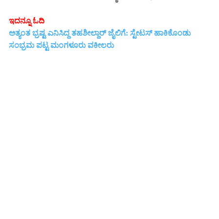
ಇದನ್ನೂ ಓದಿ
ಅತ್ಯಂತ ಭ್ರಷ್ಟ ಎನಿಸಿದ್ದ ತಹಶೀಲ್ದಾರ್ ಜೈಲಿಗೆ: ಸ್ಟೇಟಸ್ ಹಾಕಿಕೊಂಡು
ಸಂಭ್ರಮ ಪಟ್ಟ ಮಂಗಳೂರು ವಕೀಲರು