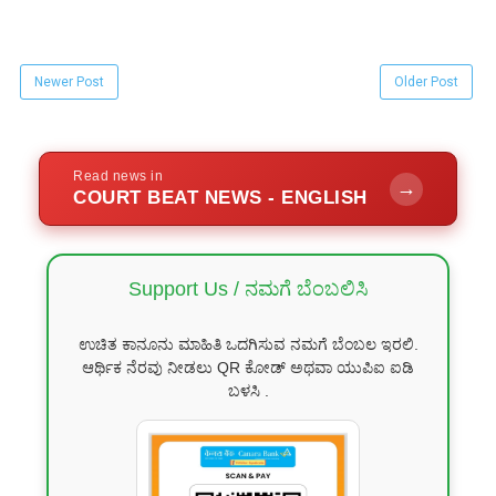
Newer Post
Older Post
Read news in
→
COURT BEAT NEWS - ENGLISH
Support Us / ನಮಗೆ ಬೆಂಬಲಿಸಿ
ಉಚಿತ ಕಾನೂನು ಮಾಹಿತಿ ಒದಗಿಸುವ ನಮಗೆ ಬೆಂಬಲ ಇರಲಿ.
ಆರ್ಥಿಕ ನೆರವು ನೀಡಲು QR ಕೋಡ್ ಅಥವಾ ಯುಪಿಐ ಐಡಿ
ಬಳಸಿ .