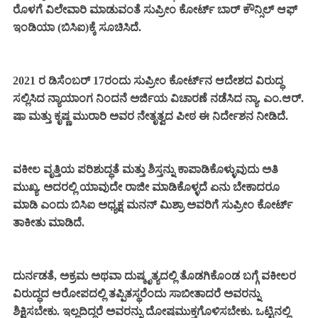
ರೊಳಗೆ ವಿಲೇವಾರಿ ಮಾಡುವಂತೆ ಸುಪ್ರೀಂ ಕೋರ್ಟ್ ಬಾರ್ ಕೌನ್ಸಿಲ್ ಆಫ್
ಇಂಡಿಯಾ (ಬಿಸಿಐ)ಕ್ಕೆ ಸೂಚಿಸಿದೆ.
2021 ರ ಡಿಸೆಂಬರ್ 17ರಂದು ಸುಪ್ರೀಂ ಕೋರ್ಟ್‌ನ ಆದೇಶದ ವಿರುದ್ಧ
ಸಲ್ಲಿಸಿದ ನ್ಯಾಯಾಂಗ ನಿಂದನೆ ಅರ್ಜಿಯ ವಿಚಾರಣೆ ನಡೆಸಿದ ನ್ಯಾ. ಎಂ.ಆರ್.
ಷಾ ಮತ್ತು ಕೃಷ್ಣ ಮುರಾರಿ ಅವರ ನೇತೃತ್ವದ ಪೀಠ ಈ ನಿರ್ದೇಶನ ನೀಡಿದೆ.
ವಕೀಲ ವೃತ್ತಿಯ ಪರಿಶುದ್ಧತೆ ಮತ್ತು ಶಿಸ್ತನ್ನು ಕಾಪಾಡಿಕೊಳ್ಳುವುದು ಅತಿ
ಮುಖ್ಯ. ಅದರಲ್ಲಿ ಯಾವುದೇ ರಾಜೀ ಮಾಡಿಕೊಳ್ಳದೆ ಏನು ಬೇಕಾದರೂ
ಮಾಡಿ ಎಂದು ಬಿಸಿಐ ಅಧ್ಯಕ್ಷ ಮನನ್ ಮಿಶ್ರಾ ಅವರಿಗೆ ಸುಪ್ರೀಂ ಕೋರ್ಟ್
ತಾಕೀತು ಮಾಡಿದೆ.
ದುರ್ನಡತೆ, ಅಕ್ರಮ ಅಥವಾ ದುಷ್ಕೃತ್ಯದಲ್ಲಿ ತೊಡಗಿಕೊಂಡ ಬಗ್ಗೆ ವಕೀಲರ
ವಿರುದ್ಧದ ಆರೋಪದಲ್ಲಿ ತಪ್ಪಿತಸ್ಥರೆಂದು ಸಾಬೀತಾದರೆ ಅವರನ್ನು
ಶಿಕ್ಷಿಸಬೇಕು. ಇಲ್ಲದಿದ್ದರೆ ಅವರನ್ನು ದೋಷಮುಕ್ತಗೊಳಿಸಬೇಕು. ಒಟ್ಟಿನಲ್ಲಿ