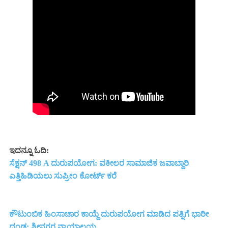
ಇದನ್ನೂ ಓದಿ:
ಸೆಕ್ಷನ್ 498 A ದುರುಪಯೋಗ: ವಕೀಲರ ಸಾಮಾಜಿಕ ಜವಾಬ್ದಾರಿ
ಎತ್ತಿಹಿಡಿಯಲು ಸುಪ್ರೀಂ ಕೋರ್ಟ್ ಕರೆ
ಕೌಟುಂಬಿಕ ಹಿಂಸಾಚಾರ ಕಾಯ್ದೆ ದುರುಪಯೋಗ ಮಾಡಿದ ಪತ್ನಿಗೆ ಭಾರೀ
ದಂಡ: ಶ್ರೀನಗರ ನ್ಯಾಯಾಲಯ