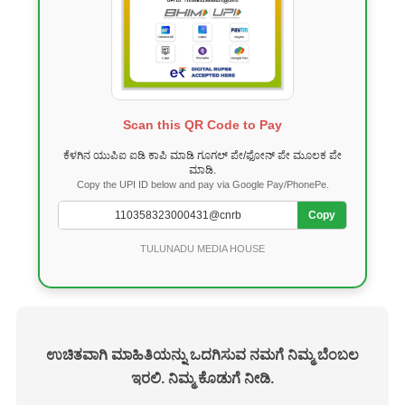
Scan this QR Code to Pay
ಕೆಳಗಿನ ಯುಪಿಐ ಐಡಿ ಕಾಪಿ ಮಾಡಿ ಗೂಗಲ್ ಪೇ/ಫೋನ್ ಪೇ ಮೂಲಕ ಪೇ
ಮಾಡಿ.
Copy the UPI ID below and pay via Google Pay/PhonePe.
Copy
TULUNADU MEDIA HOUSE
ಉಚಿತವಾಗಿ ಮಾಹಿತಿಯನ್ನು ಒದಗಿಸುವ ನಮಗೆ ನಿಮ್ಮ ಬೆಂಬಲ
ಇರಲಿ. ನಿಮ್ಮ ಕೊಡುಗೆ ನೀಡಿ.