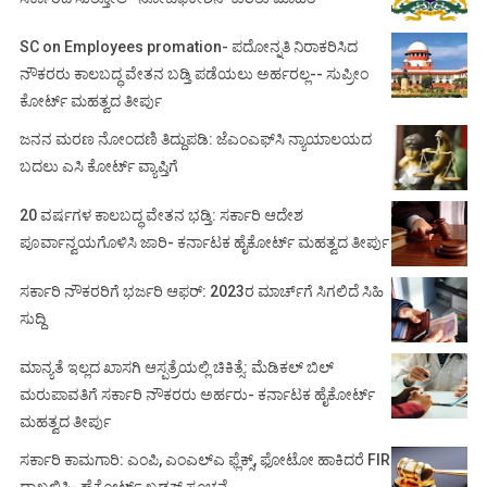
SC on Employees promation- ಪದೋನ್ನತಿ ನಿರಾಕರಿಸಿದ
ನೌಕರರು ಕಾಲಬದ್ಧ ವೇತನ ಬಡ್ತಿ ಪಡೆಯಲು ಅರ್ಹರಲ್ಲ-- ಸುಪ್ರೀಂ
ಕೋರ್ಟ್ ಮಹತ್ವದ ತೀರ್ಪು
ಜನನ ಮರಣ ನೋಂದಣಿ ತಿದ್ದುಪಡಿ: ಜೆಎಂಎಫ್‌ಸಿ ನ್ಯಾಯಾಲಯದ
ಬದಲು ಎಸಿ ಕೋರ್ಟ್‌ ವ್ಯಾಪ್ತಿಗೆ
20 ವರ್ಷಗಳ ಕಾಲಬದ್ಧ ವೇತನ ಭಡ್ತಿ: ಸರ್ಕಾರಿ ಆದೇಶ
ಪೂರ್ವಾನ್ವಯಗೊಳಿಸಿ ಜಾರಿ- ಕರ್ನಾಟಕ ಹೈಕೋರ್ಟ್ ಮಹತ್ವದ ತೀರ್ಪು
ಸರ್ಕಾರಿ ನೌಕರರಿಗೆ ಭರ್ಜರಿ ಆಫರ್: 2023ರ ಮಾರ್ಚ್‌ಗೆ ಸಿಗಲಿದೆ ಸಿಹಿ
ಸುದ್ದಿ
ಮಾನ್ಯತೆ ಇಲ್ಲದ ಖಾಸಗಿ ಆಸ್ಪತ್ರೆಯಲ್ಲಿ ಚಿಕಿತ್ಸೆ: ಮೆಡಿಕಲ್ ಬಿಲ್
ಮರುಪಾವತಿಗೆ ಸರ್ಕಾರಿ ನೌಕರರು ಅರ್ಹರು- ಕರ್ನಾಟಕ ಹೈಕೋರ್ಟ್
ಮಹತ್ವದ ತೀರ್ಪು
ಸರ್ಕಾರಿ ಕಾಮಗಾರಿ: ಎಂಪಿ, ಎಂಎಲ್‌ಎ ಫ್ಲೆಕ್ಸ್‌, ಫೋಟೋ ಹಾಕಿದರೆ FIR
ದಾಖಲಿಸಿ- ಹೈಕೋರ್ಟ್‌ ಖಡಕ್ ಸೂಚನೆ