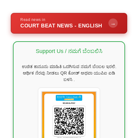
Read news in
→
COURT BEAT NEWS - ENGLISH
Support Us / ನಮಗೆ ಬೆಂಬಲಿಸಿ
ಉಚಿತ ಕಾನೂನು ಮಾಹಿತಿ ಒದಗಿಸುವ ನಮಗೆ ಬೆಂಬಲ ಇರಲಿ.
ಆರ್ಥಿಕ ನೆರವು ನೀಡಲು QR ಕೋಡ್ ಅಥವಾ ಯುಪಿಐ ಐಡಿ
ಬಳಸಿ .