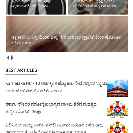
ಹೈಕೋರ್ಟ್‌ಗೆ ಆರು ಹೆಚ್ಚುವರಿ
'ಸಂಧ್ಯಾಕಿರಣ': ನಿವೃತ್ತ ಸರ್ಕಾರಿ
ನ್ಯಾಯಮೂರ್ತಿಗಳ ನೇಮಕ
ನೌಕರರಿಗೆ ಆರೋಗ್ಯ ಆಶಾಕಿರಣ
ಡಿಕ್ರಿ ತಪಶೀಲು ಆಸ್ತಿ ಮೇಲಿನ ಹಕ್ಕು: ನೇರ ಅಮಲ್ಜಾರಿ ಪ್ರಕ್ರಿಯೆಗೆ ಕೇರಳ ಹೈಕೋರ್ಟ್
ಹಸಿರು ನಿಶಾನೆ
BEST ARTICLES
Karnataka HC - 10 ವರ್ಷಕ್ಕಿಂತ ಹೆಚ್ಚು ಕಾಲ ಸೇವೆ ಸಲ್ಲಿಸಿದ ಸಿಬ್ಬಂದಿ
ಕಾಯಂಗೊಳಿಸಲು ಹೈಕೋರ್ಟ್ ಸೂಚನೆ
ಸರ್ಕಾರಿ ನೌಕರರ ಪದೋನ್ನತಿ: ಭಾಗ್ಯದ ಬಾಗಿಲು ತೆರೆದ ಮಹತ್ವದ
ಸುಪ್ರೀಂ ಕೋರ್ಟ್ ತೀರ್ಪು
ಪಿಟಿಸಿಎಲ್ ಕಾಯ್ದೆ: ಎಸ್‌ಸಿ, ಎಸ್‌ಟಿ ಜಮೀನು ಪರಭಾರೆ ಕುರಿತ ರಾಜ್ಯ
ಸರ್ಕಾರದ ಸುತ್ತೋಲೆ- ನೋಟಿಫಿಕೇಶನ್‌ ಕುರಿತು ಮಾಹಿತಿ