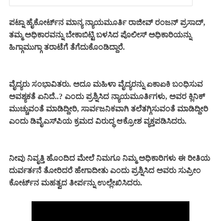
ಪಟ್ನಾ ಹೈಕೋರ್ಟ್‌ನ ಮಾನ್ಯ ನ್ಯಾಯಮೂರ್ತಿ ರಾಜೀವ್ ರಂಜನ್ ಪ್ರಸಾದ್,
ತಮ್ಮ ಅಧಿಕಾರವನ್ನು ಬೇಕಾಬಿಟ್ಟಿ ಬಳಸಿದ ಪೊಲೀಸ್ ಅಧಿಕಾರಿಯನ್ನು
ಹಿಗ್ಗಾಮುಗ್ಗಾ ತರಾಟೆಗೆ ತೆಗೆದುಕೊಂಡಿದ್ದಾರೆ.
ವೈದ್ಯರು ಸಂಭಾವಿತರು. ಅದೂ ಮಹಿಳಾ ವೈದ್ಯರನ್ನು ಏಕಾಏಕಿ ಬಂಧಿಸುವ
ಅವಶ್ಯಕತೆ ಏನಿದೆ..? ಎಂದು ಪ್ರಶ್ನಿಸಿದ ನ್ಯಾಯಮೂರ್ತಿಗಳು, ಅವರ ಕ್ಲಿನಿಕ್
ಮುಚ್ಚುವಂತೆ ಮಾಡಿದ್ದೀರಿ, ಸಾರ್ವಜನಿಕವಾಗಿ ತಲೆತಗ್ಗಿಸುವಂತೆ ಮಾಡಿದ್ದೀರಿ
ಎಂದು ಡಿವೈಎಸ್‌ಪಿಯ ಕ್ರಮದ ವಿರುದ್ಧ ಆಕ್ರೋಶ ವ್ಯಕ್ತಪಡಿಸಿದರು.
ನೀವು ನಿವೃತ್ತಿ ಹೊಂದಿದ ಮೇಲೆ ನಿಮಗೂ ನಿಮ್ಮ ಅಧಿಕಾರಿಗಳು ಈ ರೀತಿಯ
ದುರ್ವರ್ತನೆ ತೋರಿದರೆ ಹೇಗಾದೀತು ಎಂದು ಪ್ರಶ್ನಿಸಿದ ಅವರು ಸುಪ್ರೀಂ
ಕೋರ್ಟ್‌ನ ಮಹತ್ವದ ತೀರ್ಪನ್ನು ಉಲ್ಲೇಖಿಸಿದರು.