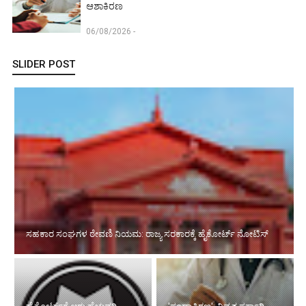
ಆಶಾಕಿರಣ
06/08/2026 -
SLIDER POST
ಸಹಕಾರ ಸಂಘಗಳ ಠೇವಣಿ ನಿಯಮ: ರಾಜ್ಯ ಸರಕಾರಕ್ಕೆ ಹೈಕೋರ್ಟ್ ನೋಟಿಸ್