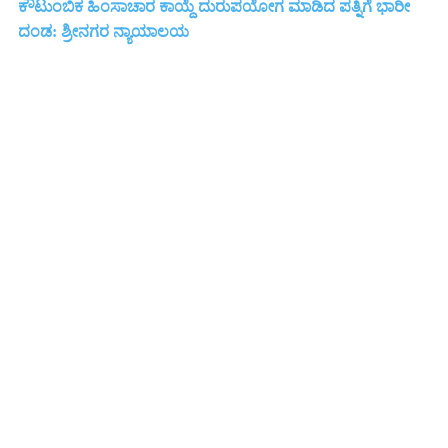
ಕೌಟುಂಬಿಕ ಹಿಂಸಾಚಾರ ಕಾಯ್ದೆ ದುರುಪಯೋಗ ಮಾಡಿದ ಪತ್ನಿಗೆ ಭಾರೀ
ದಂಡ: ಶ್ರೀನಗರ ನ್ಯಾಯಾಲಯ