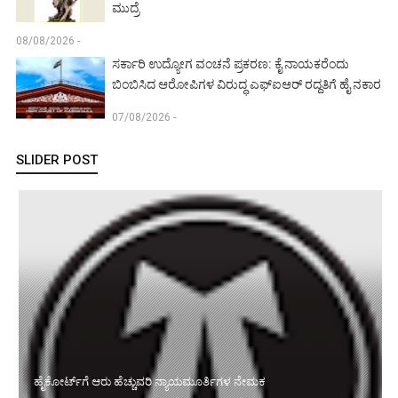
ಮುದ್ರೆ
08/08/2026 -
ಸರ್ಕಾರಿ ಉದ್ಯೋಗ ವಂಚನೆ ಪ್ರಕರಣ: ಕೈ ನಾಯಕರೆಂದು
ಬಿಂಬಿಸಿದ ಆರೋಪಿಗಳ ವಿರುದ್ಧ ಎಫ್‌ಐಆರ್ ರದ್ದತಿಗೆ ಹೈ ನಕಾರ
07/08/2026 -
SLIDER POST
ಭೂಸ್ವಾಧೀನ ಕಾಯ್ದೆ: ಭೂಮಾಲೀಕರಿಗೆ ಪರಿಹಾರದ ಮೊತ್ತದಲ್ಲಿಸಮಾನತೆ
ನೀಡಿದ ಸುಪ್ರೀಂ: ಅಸಹಜ ವಿಳಂಬದ ಬಡ್ಡಿ ನಿರಾಕರಣೆ