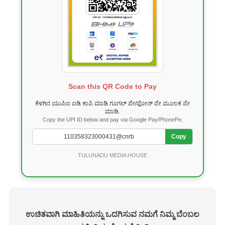
Scan this QR Code to Pay
ಕೆಳಗಿನ ಯುಪಿಐ ಐಡಿ ಕಾಪಿ ಮಾಡಿ ಗೂಗಲ್ ಪೇ/ಫೋನ್ ಪೇ ಮೂಲಕ ಪೇ
ಮಾಡಿ.
Copy the UPI ID below and pay via Google Pay/PhonePe.
Copy
TULUNADU MEDIA HOUSE
ಉಚಿತವಾಗಿ ಮಾಹಿತಿಯನ್ನು ಒದಗಿಸುವ ನಮಗೆ ನಿಮ್ಮ ಬೆಂಬಲ