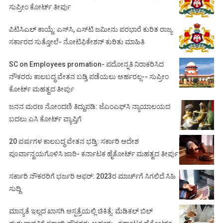
ಸುಪ್ರೀಂ ಕೋರ್ಟ್ ತೀರ್ಪು
ಪಿಟಿಸಿಎಲ್ ಕಾಯ್ದೆ: ಎಸ್‌ಸಿ, ಎಸ್‌ಟಿ ಜಮೀನು ಪರಭಾರೆ ಕುರಿತ ರಾಜ್ಯ
ಸರ್ಕಾರದ ಸುತ್ತೋಲೆ- ನೋಟಿಫಿಕೇಶನ್‌ ಕುರಿತು ಮಾಹಿತಿ
SC on Employees promation- ಪದೋನ್ನತಿ ನಿರಾಕರಿಸಿದ
ನೌಕರರು ಕಾಲಬದ್ಧ ವೇತನ ಬಡ್ತಿ ಪಡೆಯಲು ಅರ್ಹರಲ್ಲ-- ಸುಪ್ರೀಂ
ಕೋರ್ಟ್ ಮಹತ್ವದ ತೀರ್ಪು
ಜನನ ಮರಣ ನೋಂದಣಿ ತಿದ್ದುಪಡಿ: ಜೆಎಂಎಫ್‌ಸಿ ನ್ಯಾಯಾಲಯದ
ಬದಲು ಎಸಿ ಕೋರ್ಟ್‌ ವ್ಯಾಪ್ತಿಗೆ
20 ವರ್ಷಗಳ ಕಾಲಬದ್ಧ ವೇತನ ಭಡ್ತಿ: ಸರ್ಕಾರಿ ಆದೇಶ
ಪೂರ್ವಾನ್ವಯಗೊಳಿಸಿ ಜಾರಿ- ಕರ್ನಾಟಕ ಹೈಕೋರ್ಟ್ ಮಹತ್ವದ ತೀರ್ಪು
ಸರ್ಕಾರಿ ನೌಕರರಿಗೆ ಭರ್ಜರಿ ಆಫರ್: 2023ರ ಮಾರ್ಚ್‌ಗೆ ಸಿಗಲಿದೆ ಸಿಹಿ
ಸುದ್ದಿ
ಮಾನ್ಯತೆ ಇಲ್ಲದ ಖಾಸಗಿ ಆಸ್ಪತ್ರೆಯಲ್ಲಿ ಚಿಕಿತ್ಸೆ: ಮೆಡಿಕಲ್ ಬಿಲ್