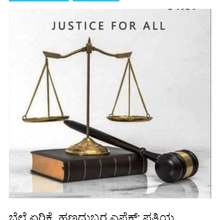
ಬೆಲೆ ಏರಿಕೆ, ಹಣದುಬ್ಬರ ಎಫೆಕ್ಟ್‌: ಪತ್ನಿಯ