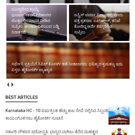
ಜಸ್ಟಿಸ್ ವರ್ಮಾ ನಿವಾಸದಲ್ಲಿ ನಗದು
ಪತ್ತೆ ಪ್ರಕರಣ: ಎಫ್‌ಐಆರ್, ತನಿಖೆ
ಸರ್ಫೇಸಿ ಪ್ರಕ್ರಿಯೆಗೆ ಸಿವಿಲ್ ಕೋರ್ಟ್ ತಡೆ
ಕೋರಿದ್ದ ಅರ್ಜಿ ತಿರಸ್ಕರಿಸಿದ
ನೀಡಲಾಗದು: ಭವಿಷ್ಯದ ಕ್ರಮಕ್ಕೂ ಇದು
ಸುಪ್ರೀಂ
ವಿಸ್ತರ- ಹೈಕೋರ್ಟ್ ವ್ಯಾಖ್ಯಾನ
ಸ್ಥಾಪಿತ ಕಾನೂನು ತತ್ವ ಉಲ್ಲಂಘಿಸಿ ಅಜಾಗರೂಕ ಆದೇಶ ಪರಿಣಾಮ: ಸಿವಿಲ್ ಜಡ್ಜ್
ಡಿಸ್‌ಮಿಸ್ ಆದೇಶಕ್ಕೆ ಹೈಕೋರ್ಟ್ ಮುದ್ರೆ
BEST ARTICLES
Karnataka HC - 10 ವರ್ಷಕ್ಕಿಂತ ಹೆಚ್ಚು ಕಾಲ ಸೇವೆ ಸಲ್ಲಿಸಿದ ಸಿಬ್ಬಂದಿ
ಕಾಯಂಗೊಳಿಸಲು ಹೈಕೋರ್ಟ್ ಸೂಚನೆ
ಸರ್ಕಾರಿ ನೌಕರರ ಪದೋನ್ನತಿ: ಭಾಗ್ಯದ ಬಾಗಿಲು ತೆರೆದ ಮಹತ್ವದ