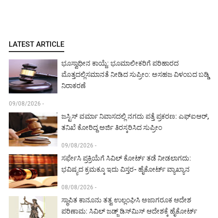
LATEST ARTICLE
ಭೂಸ್ವಾಧೀನ ಕಾಯ್ದೆ: ಭೂಮಾಲೀಕರಿಗೆ ಪರಿಹಾರದ
ಮೊತ್ತದಲ್ಲಿಸಮಾನತೆ ನೀಡಿದ ಸುಪ್ರೀಂ: ಅಸಹಜ ವಿಳಂಬದ ಬಡ್ಡಿ
ನಿರಾಕರಣೆ
09/08/2026 -
ಜಸ್ಟಿಸ್ ವರ್ಮಾ ನಿವಾಸದಲ್ಲಿ ನಗದು ಪತ್ತೆ ಪ್ರಕರಣ: ಎಫ್‌ಐಆರ್,
ತನಿಖೆ ಕೋರಿದ್ದ ಅರ್ಜಿ ತಿರಸ್ಕರಿಸಿದ ಸುಪ್ರೀಂ
09/08/2026 -
ಸರ್ಫೇಸಿ ಪ್ರಕ್ರಿಯೆಗೆ ಸಿವಿಲ್ ಕೋರ್ಟ್ ತಡೆ ನೀಡಲಾಗದು:
ಭವಿಷ್ಯದ ಕ್ರಮಕ್ಕೂ ಇದು ವಿಸ್ತರ- ಹೈಕೋರ್ಟ್ ವ್ಯಾಖ್ಯಾನ
08/08/2026 -
ಸ್ಥಾಪಿತ ಕಾನೂನು ತತ್ವ ಉಲ್ಲಂಘಿಸಿ ಅಜಾಗರೂಕ ಆದೇಶ
ಪರಿಣಾಮ: ಸಿವಿಲ್ ಜಡ್ಜ್ ಡಿಸ್‌ಮಿಸ್ ಆದೇಶಕ್ಕೆ ಹೈಕೋರ್ಟ್