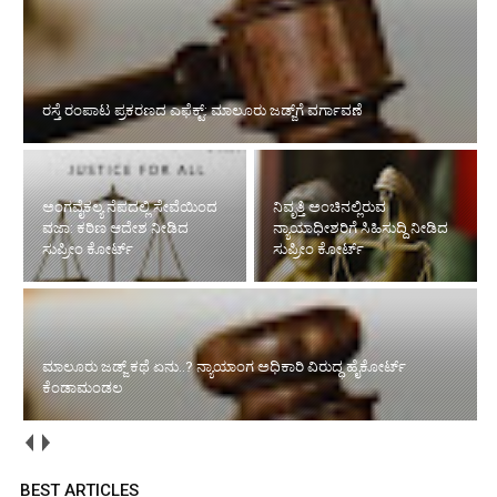
ಅಂಗವೈಕಲ್ಯ ನೆಪದಲ್ಲಿ ಸೇವೆಯಿಂದ ವಜಾ: ಕಠಿಣ ಆದೇಶ ನೀಡಿದ ಸುಪ್ರೀಂ
ಕೋರ್ಟ್‌
ನಿವೃತ್ತಿ ಅಂಚಿನಲ್ಲಿರುವ
ಮಾಲೂರು ಜಡ್ಜ್‌ ಕಥೆ ಏನು..?
ನ್ಯಾಯಾಧೀಶರಿಗೆ ಸಿಹಿಸುದ್ದಿ ನೀಡಿದ
ನ್ಯಾಯಾಂಗ ಅಧಿಕಾರಿ ವಿರುದ್ಧ
ಸುಪ್ರೀಂ ಕೋರ್ಟ್‌
ಹೈಕೋರ್ಟ್ ಕೆಂಡಾಮಂಡಲ
ಜನನ-ಮರಣ ನೋಂದಣಿ: ವಿಳಂಬ ಮಾಡಿದರೆ ಸಂಕಷ್ಟ - ಕಠಿಣ ಕಾಯ್ದೆಗೆ ಕೇಂದ್ರ
ಸರ್ಕಾರ ಸಿದ್ಧತೆ
BEST ARTICLES