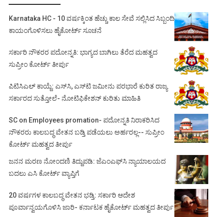
Karnataka HC - 10 ವರ್ಷಕ್ಕಿಂತ ಹೆಚ್ಚು ಕಾಲ ಸೇವೆ ಸಲ್ಲಿಸಿದ ಸಿಬ್ಬಂದಿ
ಕಾಯಂಗೊಳಿಸಲು ಹೈಕೋರ್ಟ್ ಸೂಚನೆ
ಸರ್ಕಾರಿ ನೌಕರರ ಪದೋನ್ನತಿ: ಭಾಗ್ಯದ ಬಾಗಿಲು ತೆರೆದ ಮಹತ್ವದ
ಸುಪ್ರೀಂ ಕೋರ್ಟ್ ತೀರ್ಪು
ಪಿಟಿಸಿಎಲ್ ಕಾಯ್ದೆ: ಎಸ್‌ಸಿ, ಎಸ್‌ಟಿ ಜಮೀನು ಪರಭಾರೆ ಕುರಿತ ರಾಜ್ಯ
ಸರ್ಕಾರದ ಸುತ್ತೋಲೆ- ನೋಟಿಫಿಕೇಶನ್‌ ಕುರಿತು ಮಾಹಿತಿ
SC on Employees promation- ಪದೋನ್ನತಿ ನಿರಾಕರಿಸಿದ
ನೌಕರರು ಕಾಲಬದ್ಧ ವೇತನ ಬಡ್ತಿ ಪಡೆಯಲು ಅರ್ಹರಲ್ಲ-- ಸುಪ್ರೀಂ
ಕೋರ್ಟ್ ಮಹತ್ವದ ತೀರ್ಪು
ಜನನ ಮರಣ ನೋಂದಣಿ ತಿದ್ದುಪಡಿ: ಜೆಎಂಎಫ್‌ಸಿ ನ್ಯಾಯಾಲಯದ
ಬದಲು ಎಸಿ ಕೋರ್ಟ್‌ ವ್ಯಾಪ್ತಿಗೆ
20 ವರ್ಷಗಳ ಕಾಲಬದ್ಧ ವೇತನ ಭಡ್ತಿ: ಸರ್ಕಾರಿ ಆದೇಶ
ಪೂರ್ವಾನ್ವಯಗೊಳಿಸಿ ಜಾರಿ- ಕರ್ನಾಟಕ ಹೈಕೋರ್ಟ್ ಮಹತ್ವದ ತೀರ್ಪು