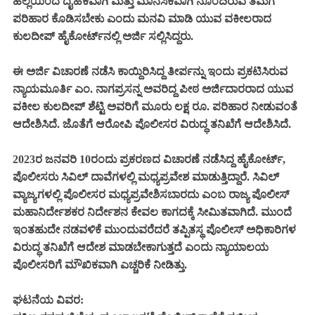
ಹಲ್ಲೆಯಿಂದ ದೈಹಿಕವಾಗಿ ಮತ್ತು ಮಾನಸಿಕವಾಗಿ ನೊಂದಿರುವ ತಮಗೆ
ಪರಿಹಾರ ಕೊಡಿಸಬೇಕು ಎಂದು ಮನವಿ ಮಾಡಿ ಯುವ ವಕೀಲರಾದ
ಕುಲದೀಪ್ ಹೈಕೋರ್ಟ್‌ನಲ್ಲಿ ಅರ್ಜಿ ಸಲ್ಲಿಸಿದ್ದರು.
ಈ ಅರ್ಜಿ ವಿಚಾರಣೆ ನಡೆಸಿ ಕಾಯ್ದಿರಿಸಿದ್ದ ತೀರ್ಪನ್ನು ಇಂದು ಪ್ರಕಟಿಸಿರುವ
ನ್ಯಾಯಮೂರ್ತಿ ಎಂ. ನಾಗಪ್ರಸನ್ನ ಅವರಿದ್ದ ಪೀಠ ಅರ್ಜಿದಾರರಾದ ಯುವ
ವಕೀಲ ಕುಲದೀಪ್ ಶೆಟ್ಟಿ ಅವರಿಗೆ ಮೂರು ಲಕ್ಷ ರೂ. ಪರಿಹಾರ ನೀಡುವಂತೆ
ಆದೇಶಿಸಿದೆ. ಜೊತೆಗೆ ಆರೋಪಿ ಪೊಲೀಸರ ವಿರುದ್ಧ ತನಿಖೆಗೆ ಆದೇಶಿಸಿದೆ.
2023ರ ಜನವರಿ 10ರಂದು ಪ್ರಕರಣದ ವಿಚಾರಣೆ ನಡೆಸಿದ್ದ ಹೈಕೋರ್ಟ್,
ಪೊಲೀಸರು ಸಿವಿಲ್‌ ದಾವೆಗಳಲ್ಲಿ ಮಧ್ಯಪ್ರವೇಶ ಮಾಡುತ್ತಿದ್ದಾರೆ. ಸಿವಿಲ್
ವ್ಯಾಜ್ಯಗಳಲ್ಲಿ ಪೊಲೀಸರ ಮಧ್ಯಪ್ರವೇಶಿಸಬಾರದು ಎಂಬ ರಾಜ್ಯ ಪೊಲೀಸ್‌
ಮಹಾನಿರ್ದೇಶಕರ ನಿರ್ದೇಶನ ಕೇವಲ ಕಾಗದಕ್ಕೆ ಸೀಮಿತವಾಗಿದೆ. ಮುಂದೆ
ಇಂತಹುದೇ ನಡವಳಿಕೆ ಮುಂದುವರೆದರೆ ತಪ್ಪಿತಸ್ಥ ಪೊಲೀಸ್ ಅಧಿಕಾರಿಗಳ
ವಿರುದ್ಧ ತನಿಖೆಗೆ ಆದೇಶ ಮಾಡಬೇಕಾಗುತ್ತದೆ ಎಂದು ನ್ಯಾಯಾಲಯ
ಪೊಲೀಸರಿಗೆ ಮೌಖಿಕವಾಗಿ ಎಚ್ಚರಿಕೆ ನೀಡಿತ್ತು.
ಘಟನೆಯ ವಿವರ: