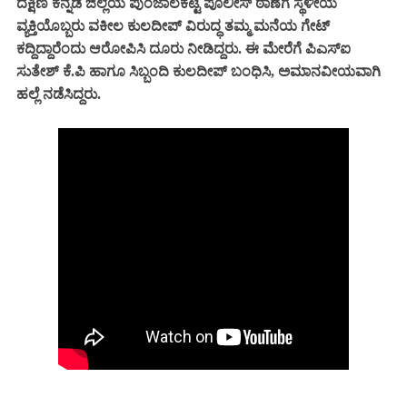
ದಕ್ಷಿಣ ಕನ್ನಡ ಜಿಲ್ಲೆಯ ಪುಂಜಾಲಕಟ್ಟೆ ಪೊಲೀಸ್ ಠಾಣೆಗೆ ಸ್ಥಳೀಯ
ವ್ಯಕ್ತಿಯೊಬ್ಬರು ವಕೀಲ ಕುಲದೀಪ್ ವಿರುದ್ಧ ತಮ್ಮ ಮನೆಯ ಗೇಟ್
ಕದ್ದಿದ್ದಾರೆಂದು ಆರೋಪಿಸಿ ದೂರು ನೀಡಿದ್ದರು. ಈ ಮೇರೆಗೆ ಪಿಎಸ್ಐ
ಸುತೇಶ್ ಕೆ.ಪಿ ಹಾಗೂ ಸಿಬ್ಬಂದಿ ಕುಲದೀಪ್ ಬಂಧಿಸಿ, ಅಮಾನವೀಯವಾಗಿ
ಹಲ್ಲೆ ನಡೆಸಿದ್ದರು.