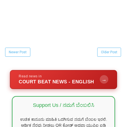
Newer Post
Older Post
Read news in
→
COURT BEAT NEWS - ENGLISH
Support Us / ನಮಗೆ ಬೆಂಬಲಿಸಿ
ಉಚಿತ ಕಾನೂನು ಮಾಹಿತಿ ಒದಗಿಸುವ ನಮಗೆ ಬೆಂಬಲ ಇರಲಿ.
ಆರ್ಥಿಕ ನೆರವು ನೀಡಲು QR ಕೋಡ್ ಅಥವಾ ಯುಪಿಐ ಐಡಿ