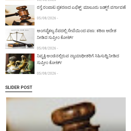
ರಸ್ತೆ ರಂಪಾಟ ಪ್ರಕರಣದ ಎಫೆಕ್ಟ್‌: ಮಾಲೂರು ಜಡ್ಜ್‌ಗೆ ವರ್ಗಾವಣೆ
05/08/2026 -
ಅಂಗವೈಕಲ್ಯ ನೆಪದಲ್ಲಿ ಸೇವೆಯಿಂದ ವಜಾ: ಕಠಿಣ ಆದೇಶ
ನೀಡಿದ ಸುಪ್ರೀಂ ಕೋರ್ಟ್‌
05/08/2026 -
ನಿವೃತ್ತಿ ಅಂಚಿನಲ್ಲಿರುವ ನ್ಯಾಯಾಧೀಶರಿಗೆ ಸಿಹಿಸುದ್ದಿ ನೀಡಿದ
ಸುಪ್ರೀಂ ಕೋರ್ಟ್‌
05/08/2026 -
SLIDER POST