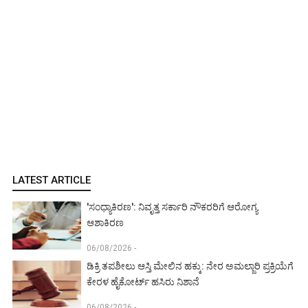
LATEST ARTICLE
'ಸಂಧ್ಯಾಕಿರಣ': ನಿವೃತ್ತ ಸರ್ಕಾರಿ ನೌಕರರಿಗೆ ಆರೋಗ್ಯ
ಆಶಾಕಿರಣ
06/08/2026 -
ಡಿಕ್ರಿ ತಪಶೀಲು ಆಸ್ತಿ ಮೇಲಿನ ಹಕ್ಕು: ನೇರ ಅಮಲ್ಜಾರಿ ಪ್ರಕ್ರಿಯೆಗೆ
ಕೇರಳ ಹೈಕೋರ್ಟ್ ಹಸಿರು ನಿಶಾನೆ
06/08/2026 -