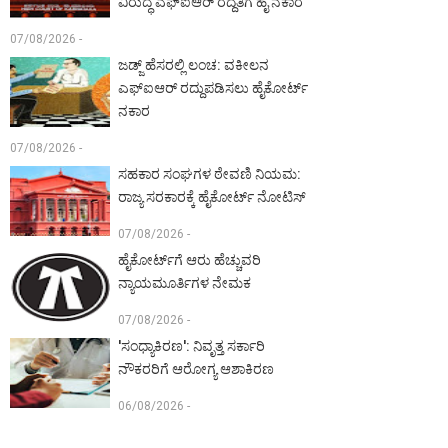
ವಿರುದ್ಧ ಎಫ್‌ಐಆರ್ ರದ್ದತಿಗೆ ಹೈ ನಕಾರ
07/08/2026 -
ಜಡ್ಜ್ ಹೆಸರಲ್ಲಿ ಲಂಚ: ವಕೀಲನ
ಎಫ್‌ಐಆರ್ ರದ್ದುಪಡಿಸಲು ಹೈಕೋರ್ಟ್
ನಕಾರ
07/08/2026 -
ಸಹಕಾರ ಸಂಘಗಳ ಠೇವಣಿ ನಿಯಮ:
ರಾಜ್ಯ ಸರಕಾರಕ್ಕೆ ಹೈಕೋರ್ಟ್ ನೋಟಿಸ್
07/08/2026 -
ಹೈಕೋರ್ಟ್‌ಗೆ ಆರು ಹೆಚ್ಚುವರಿ
ನ್ಯಾಯಮೂರ್ತಿಗಳ ನೇಮಕ
07/08/2026 -
'ಸಂಧ್ಯಾಕಿರಣ': ನಿವೃತ್ತ ಸರ್ಕಾರಿ
ನೌಕರರಿಗೆ ಆರೋಗ್ಯ ಆಶಾಕಿರಣ
06/08/2026 -