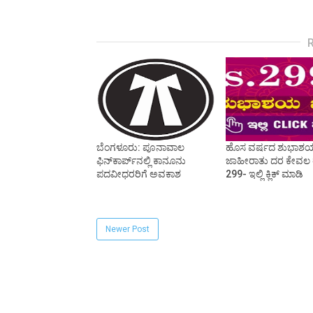
ಬೆಂಗಳೂರು: ಪೂನಾವಾಲ
ಹೊಸ ವರ್ಷದ ಶುಭಾಶ
ಫಿನ್‌ಕಾರ್ಪ್‌ನಲ್ಲಿ ಕಾನೂನು
ಜಾಹೀರಾತು ದರ ಕೇವಲ
ಪದವೀಧರರಿಗೆ ಅವಕಾಶ
299- ಇಲ್ಲಿ ಕ್ಲಿಕ್ ಮಾಡಿ
Newer Post