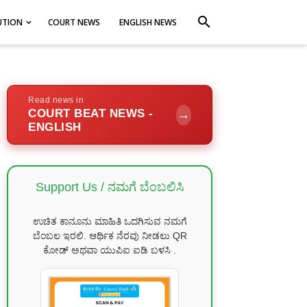
search
UTION
COURT NEWS
ENGLISH NEWS
Read news in
COURT BEAT NEWS -
→
ENGLISH
Support Us / ನಮಗೆ ಬೆಂಬಲಿಸಿ
ಉಚಿತ ಕಾನೂನು ಮಾಹಿತಿ ಒದಗಿಸುವ ನಮಗೆ
ಬೆಂಬಲ ಇರಲಿ. ಆರ್ಥಿಕ ನೆರವು ನೀಡಲು QR
ಕೋಡ್ ಅಥವಾ ಯುಪಿಐ ಐಡಿ ಬಳಸಿ .