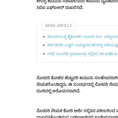
ಕೇಂದ್ರ ಕಾನೂನು ಸಚಿವಾಲಯದ ಕಾನೂನು ವ್ಯವಹಾರಗಳ ಇ
ಸಿಬಿಐ ಎಫ್‌ಐಆರ್ ದಾಖಲಿಸಿದೆ.
MORE ARTICLE
ಕರಾವಳಿಯಲ್ಲಿ ಹೈಕೋರ್ಟ್ ಸಂಚಾರಿ ಪೀಠ: ಅಕ್ಟೋಬರ್‌
ಜೆನ್ ಜಿಗಳೇ ಎಚ್ಚರ! ಉದ್ಯೋಗದ ಹೆಸರಲ್ಲಿ ನಡೆಯುತ್ತ
ನಕಲಿ ಪಿಎಚ್‌ಡಿ ಪ್ರಮಾಣಪತ್ರ ಸಲ್ಲಿಸಿದ 249 ಅತಿಥಿ ಉ
ನೋಟರಿ ಕೋಶದ ಹೆಚ್ಚುವರಿ ಕಾನೂನು ಸಲಹೆಗಾರರಾಗಿದ್ದ
ನೇಮಕಗೊಂಡಿದ್ದರು. ಈ ಸಂದರ್ಭದಲ್ಲಿ ನೋಟರಿ ನೇಮ
ದೂರಿನಲ್ಲಿ ಆರೋಪಿಸಲಾಗಿದೆ.
ನೋಟರಿ ನೇಮಕ ಕೋರಿ ಅರ್ಜಿ ಸಲ್ಲಿಸಿದ ವಕೀಲರಿಂದ ಮಲ
ದಾಖಲಿಸಿಕೊಂಡಿರುವ ಎಫ್‌ಐಆರ್‌ನಲ್ಲಿ ಉಲ್ಲೇಖಿಸಲಾಗಿ