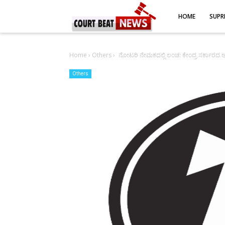
-->
HOME
SUPR
Home
›
Others
›
ನೋಟರಿ ನೇಮಕದಲ್ಲಿ ಲಂಚ: ಕೇಂದ್ರ ಸರ್ಕಾರದ ಅಧಿ
Others