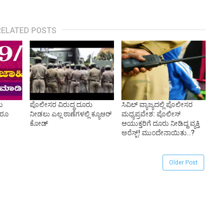
RELATED POSTS
ಯ
ಪೊಲೀಸರ ವಿರುದ್ಧ ದೂರು
ಸಿವಿಲ್ ವ್ಯಾಜ್ಯದಲ್ಲಿ ಪೊಲೀಸರ
 ರೂ
ನೀಡಲು ಎಲ್ಲ ಠಾಣೆಗಳಲ್ಲಿ ಕ್ಯೂಆರ್
ಮಧ್ಯಪ್ರವೇಶ: ಪೊಲೀಸ್
ಕೋಡ್
ಆಯುಕ್ತರಿಗೆ ದೂರು ನೀಡಿದ್ದ ವ್ಯಕ್ತಿ
ಅರೆಸ್ಟ್! ಮುಂದೇನಾಯಿತು..?
Older Post