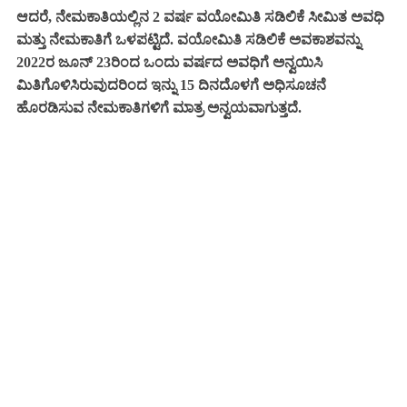
ಆದರೆ, ನೇಮಕಾತಿಯಲ್ಲಿನ 2 ವರ್ಷ ವಯೋಮಿತಿ ಸಡಿಲಿಕೆ ಸೀಮಿತ ಅವಧಿ
ಮತ್ತು ನೇಮಕಾತಿಗೆ ಒಳಪಟ್ಟಿದೆ. ವಯೋಮಿತಿ ಸಡಿಲಿಕೆ ಅವಕಾಶವನ್ನು
2022ರ ಜೂನ್ 23ರಿಂದ ಒಂದು ವರ್ಷದ ಅವಧಿಗೆ ಅನ್ವಯಿಸಿ
ಮಿತಿಗೊಳಿಸಿರುವುದರಿಂದ ಇನ್ನು 15 ದಿನದೊಳಗೆ ಅಧಿಸೂಚನೆ
ಹೊರಡಿಸುವ ನೇಮಕಾತಿಗಳಿಗೆ ಮಾತ್ರ ಅನ್ವಯವಾಗುತ್ತದೆ.