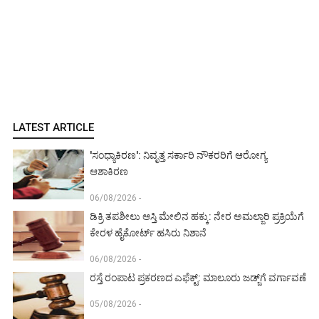
LATEST ARTICLE
'ಸಂಧ್ಯಾಕಿರಣ': ನಿವೃತ್ತ ಸರ್ಕಾರಿ ನೌಕರರಿಗೆ ಆರೋಗ್ಯ
ಆಶಾಕಿರಣ
06/08/2026 -
ಡಿಕ್ರಿ ತಪಶೀಲು ಆಸ್ತಿ ಮೇಲಿನ ಹಕ್ಕು: ನೇರ ಅಮಲ್ಜಾರಿ ಪ್ರಕ್ರಿಯೆಗೆ
ಕೇರಳ ಹೈಕೋರ್ಟ್ ಹಸಿರು ನಿಶಾನೆ
06/08/2026 -
ರಸ್ತೆ ರಂಪಾಟ ಪ್ರಕರಣದ ಎಫೆಕ್ಟ್‌: ಮಾಲೂರು ಜಡ್ಜ್‌ಗೆ ವರ್ಗಾವಣೆ
05/08/2026 -