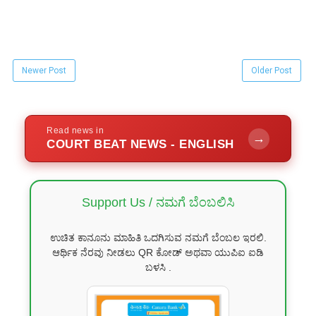
Newer Post
Older Post
Read news in
→
COURT BEAT NEWS - ENGLISH
Support Us / ನಮಗೆ ಬೆಂಬಲಿಸಿ
ಉಚಿತ ಕಾನೂನು ಮಾಹಿತಿ ಒದಗಿಸುವ ನಮಗೆ ಬೆಂಬಲ ಇರಲಿ.
ಆರ್ಥಿಕ ನೆರವು ನೀಡಲು QR ಕೋಡ್ ಅಥವಾ ಯುಪಿಐ ಐಡಿ
ಬಳಸಿ .