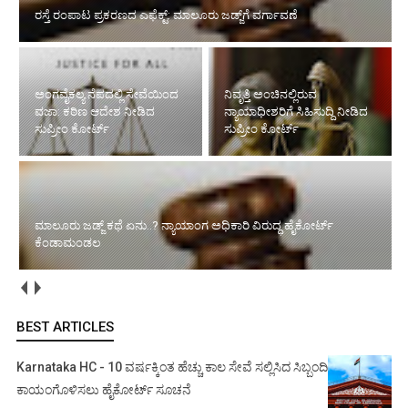
ರಸ್ತೆ ರಂಪಾಟ ಪ್ರಕರಣದ ಎಫೆಕ್ಟ್‌: ಮಾಲೂರು ಜಡ್ಜ್‌ಗೆ ವರ್ಗಾವಣೆ
ಅಂಗವೈಕಲ್ಯ ನೆಪದಲ್ಲಿ ಸೇವೆಯಿಂದ
ನಿವೃತ್ತಿ ಅಂಚಿನಲ್ಲಿರುವ
ವಜಾ: ಕಠಿಣ ಆದೇಶ ನೀಡಿದ
ನ್ಯಾಯಾಧೀಶರಿಗೆ ಸಿಹಿಸುದ್ದಿ ನೀಡಿದ
ಸುಪ್ರೀಂ ಕೋರ್ಟ್‌
ಸುಪ್ರೀಂ ಕೋರ್ಟ್‌
ಮಾಲೂರು ಜಡ್ಜ್‌ ಕಥೆ ಏನು..? ನ್ಯಾಯಾಂಗ ಅಧಿಕಾರಿ ವಿರುದ್ಧ ಹೈಕೋರ್ಟ್
ಕೆಂಡಾಮಂಡಲ
BEST ARTICLES
Karnataka HC - 10 ವರ್ಷಕ್ಕಿಂತ ಹೆಚ್ಚು ಕಾಲ ಸೇವೆ ಸಲ್ಲಿಸಿದ ಸಿಬ್ಬಂದಿ
ಕಾಯಂಗೊಳಿಸಲು ಹೈಕೋರ್ಟ್ ಸೂಚನೆ