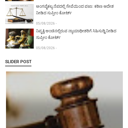
ಅಂಗವೈಕಲ್ಯ ನೆಪದಲ್ಲಿ ಸೇವೆಯಿಂದ ವಜಾ: ಕಠಿಣ ಆದೇಶ
ನೀಡಿದ ಸುಪ್ರೀಂ ಕೋರ್ಟ್‌
05/08/2026 -
ನಿವೃತ್ತಿ ಅಂಚಿನಲ್ಲಿರುವ ನ್ಯಾಯಾಧೀಶರಿಗೆ ಸಿಹಿಸುದ್ದಿ ನೀಡಿದ
ಸುಪ್ರೀಂ ಕೋರ್ಟ್‌
05/08/2026 -
SLIDER POST