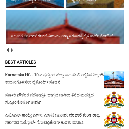
ಸಹಕಾರ ಸಂಘಗಳ ಠೇವಣಿ ನಿಯಮ: ರಾಜ್ಯ ಸರಕಾರಕ್ಕೆ ಹೈಕೋರ್ಟ್ ನೋಟಿಸ್
BEST ARTICLES
Karnataka HC - 10 ವರ್ಷಕ್ಕಿಂತ ಹೆಚ್ಚು ಕಾಲ ಸೇವೆ ಸಲ್ಲಿಸಿದ ಸಿಬ್ಬಂದಿ
ಕಾಯಂಗೊಳಿಸಲು ಹೈಕೋರ್ಟ್ ಸೂಚನೆ
ಸರ್ಕಾರಿ ನೌಕರರ ಪದೋನ್ನತಿ: ಭಾಗ್ಯದ ಬಾಗಿಲು ತೆರೆದ ಮಹತ್ವದ
ಸುಪ್ರೀಂ ಕೋರ್ಟ್ ತೀರ್ಪು
ಪಿಟಿಸಿಎಲ್ ಕಾಯ್ದೆ: ಎಸ್‌ಸಿ, ಎಸ್‌ಟಿ ಜಮೀನು ಪರಭಾರೆ ಕುರಿತ ರಾಜ್ಯ
ಸರ್ಕಾರದ ಸುತ್ತೋಲೆ- ನೋಟಿಫಿಕೇಶನ್‌ ಕುರಿತು ಮಾಹಿತಿ