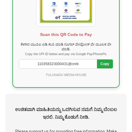
Scan this QR Code to Pay
ಕೆಳಗಿನ ಯುಪಿಐ ಐಡಿ ಕಾಪಿ ಮಾಡಿ ಗೂಗಲ್ ಪೇ/ಫೋನ್ ಪೇ ಮೂಲಕ ಪೇ
ಮಾಡಿ.
Copy the UPI ID below and pay via Google Pay/PhonePe.
Copy
TULUNADU MEDIA HOUSE
ಉಚಿತವಾಗಿ ಮಾಹಿತಿಯನ್ನು ಒದಗಿಸುವ ನಮಗೆ ನಿಮ್ಮ ಬೆಂಬಲ
ಇರಲಿ. ನಿಮ್ಮ ಕೊಡುಗೆ ನೀಡಿ.
Please support us for providing free information. Make