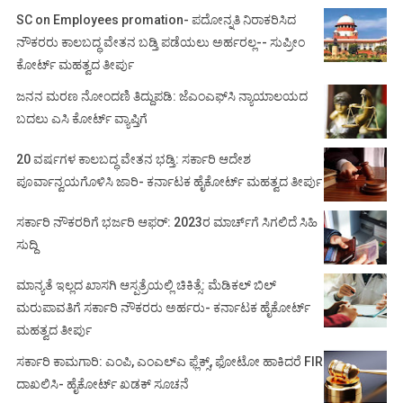
SC on Employees promation- ಪದೋನ್ನತಿ ನಿರಾಕರಿಸಿದ
ನೌಕರರು ಕಾಲಬದ್ಧ ವೇತನ ಬಡ್ತಿ ಪಡೆಯಲು ಅರ್ಹರಲ್ಲ-- ಸುಪ್ರೀಂ
ಕೋರ್ಟ್ ಮಹತ್ವದ ತೀರ್ಪು
ಜನನ ಮರಣ ನೋಂದಣಿ ತಿದ್ದುಪಡಿ: ಜೆಎಂಎಫ್‌ಸಿ ನ್ಯಾಯಾಲಯದ
ಬದಲು ಎಸಿ ಕೋರ್ಟ್‌ ವ್ಯಾಪ್ತಿಗೆ
20 ವರ್ಷಗಳ ಕಾಲಬದ್ಧ ವೇತನ ಭಡ್ತಿ: ಸರ್ಕಾರಿ ಆದೇಶ
ಪೂರ್ವಾನ್ವಯಗೊಳಿಸಿ ಜಾರಿ- ಕರ್ನಾಟಕ ಹೈಕೋರ್ಟ್ ಮಹತ್ವದ ತೀರ್ಪು
ಸರ್ಕಾರಿ ನೌಕರರಿಗೆ ಭರ್ಜರಿ ಆಫರ್: 2023ರ ಮಾರ್ಚ್‌ಗೆ ಸಿಗಲಿದೆ ಸಿಹಿ
ಸುದ್ದಿ
ಮಾನ್ಯತೆ ಇಲ್ಲದ ಖಾಸಗಿ ಆಸ್ಪತ್ರೆಯಲ್ಲಿ ಚಿಕಿತ್ಸೆ: ಮೆಡಿಕಲ್ ಬಿಲ್
ಮರುಪಾವತಿಗೆ ಸರ್ಕಾರಿ ನೌಕರರು ಅರ್ಹರು- ಕರ್ನಾಟಕ ಹೈಕೋರ್ಟ್
ಮಹತ್ವದ ತೀರ್ಪು
ಸರ್ಕಾರಿ ಕಾಮಗಾರಿ: ಎಂಪಿ, ಎಂಎಲ್‌ಎ ಫ್ಲೆಕ್ಸ್‌, ಫೋಟೋ ಹಾಕಿದರೆ FIR
ದಾಖಲಿಸಿ- ಹೈಕೋರ್ಟ್‌ ಖಡಕ್ ಸೂಚನೆ