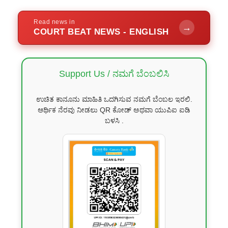
Read news in
→
COURT BEAT NEWS - ENGLISH
Support Us / ನಮಗೆ ಬೆಂಬಲಿಸಿ
ಉಚಿತ ಕಾನೂನು ಮಾಹಿತಿ ಒದಗಿಸುವ ನಮಗೆ ಬೆಂಬಲ ಇರಲಿ.
ಆರ್ಥಿಕ ನೆರವು ನೀಡಲು QR ಕೋಡ್ ಅಥವಾ ಯುಪಿಐ ಐಡಿ
ಬಳಸಿ .