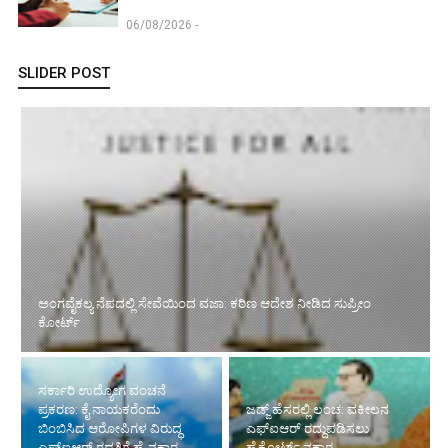
06/08/2026 -
SLIDER POST
ಅಂಗವೈಕಲ್ಯ ನೆಪದಲ್ಲಿ ಸೇವೆಯಿಂದ ವಜಾ: ಕಠಿಣ ಆದೇಶ ನೀಡಿದ ಸುಪ್ರೀಂ
ಕೋರ್ಟ್‌
ಸರ್ಕಾರಿ ಉದ್ಯೋಗ ವಂಚನೆ
ಪ್ರಕರಣ: ಕೈ ನಾಯಕರೆಂದು
ಜಡ್ಜ್ ಹೆಸರಲ್ಲಿ ಲಂಚ: ವಕೀಲನ
ಬಿಂಬಿಸಿದ ಆರೋಪಿಗಳ ವಿರುದ್ಧ
ಎಫ್‌ಐಆರ್ ರದ್ದುಪಡಿಸಲು
ಎಫ್‌ಐಆರ್ ರದ್ದತಿಗೆ ಹೈ ನಕಾರ
ಹೈಕೋರ್ಟ್ ನಕಾರ