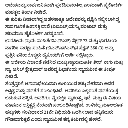
ಆದೇಶವನ್ನು ಸಾರ್ವಜನಿಕವಾಗಿ ಪ್ರಕಟಿಸುವಂತಿಲ್ಲ ಎಂಬುದಾಗಿ ಹೈಕೋರ್ಟ್‌
ಮಹತ್ವದ ತೀರ್ಪು ನೀಡಿದೆ.
ಈ ಕುರಿತು ನೀಡಲಾಗಿದ್ದ ಆಡಳಿತಾತ್ಮಕ ಆದೇಶವನ್ನು ಪ್ರಶ್ನಿಸಿ ಸಲ್ಲಿಸಲಾಗಿದ್ದ
ಸಾರ್ವಜನಿಕ ಹಿತಾಸಕ್ತಿ ದಾವೆ (ಪಿಐಎಲ್)ಯನ್ನು ಪಂಜಾಬ್ ಮತ್ತು
ಹರಿಯಾಣ ಹೈಕೋರ್ಟ್‌ ತಿರಸ್ಕರಿಸಿದೆ.
ಭಾರತೀಯ ನ್ಯಾಯ ಸಂಹಿತೆ(ಬಿಎನ್‌ಎಸ್‌) ಸೆಕ್ಷನ್ 73 ಮತ್ತು ಭಾರತೀಯ
ನಾಗರಿಕ ಸುರಕ್ಷಾ ಸಂಹಿತೆ (ಬಿಎನ್‌ಎಸ್‌ಎಸ್‌)ನ ಸೆಕ್ಷನ್ 366 (3) ಅನ್ನು
ಪ್ರಶ್ನಿಸಿ ವಕೀಲರೊಬ್ಬರು ಹೈಕೋರ್ಟ್‌ಗೆ ಅರ್ಜಿ ಸಲ್ಲಿಸಿದ್ದರು.
ಈ ಅರ್ಜಿಯ ವಿಚಾರಣೆ ನಡೆಸಿದ ಮುಖ್ಯ ನ್ಯಾಯಮೂರ್ತಿ ಶೀಲ್ ನಾಗು ಮತ್ತು
ನ್ಯಾ. ಅನಿಲ್ ಕ್ಷೇತ್ರಪಾಲ್ ಅವರಿದ್ದ ವಿಭಾಗೀಯ ನ್ಯಾಯಪೀಠ ಈ ತೀರ್ಪು
ನೀಡಿದೆ.
ಸಂತ್ರಸ್ತರಿಗೆ ಅನಾಮಧೇಯವಾಗಿ ಉಳಿಯುವ ಹಕ್ಕು ನೇರವಾಗಿ ಅವರ
ಅಸ್ತಿತ್ವ ಮತ್ತು ಘನತೆಗೆ ಸಂಬಂಧಿಸಿದೆ. ಅವರಿಗೂ ಎಲ್ಲರಂತೆ ಘನತೆಯುಕ್ತ
ಬದುಕುವ ಹಕ್ಕಿದೆ. ಅವರಿಗೂ ವೈಯಕ್ತಿಕ ಸ್ವಾತಂತ್ರ್ಯ ಇದೆ. ಮತ್ತು ಈ ವಿಷಯ
ಮಾನವನ ಅಸ್ತಿತ್ವಕ್ಕೆ ನೇರವಾಗಿ ಸಂಬಂಧಿಸಿದ್ದಾಗಿದೆ. ಉಳಿದೆಲ್ಲ ಮೂಲಭೂತ
ಹಕ್ಕುಗಳು ಸಂವಿಧಾನದ 21ನೇ ವಿಧಿಯಡಿ ಒದಗಿಸಲಾದ ಹಕ್ಕಿನೆದುರು
ಗೌಣವಾಗುತ್ತವೆ ಎಂದು ನ್ಯಾಯಪೀಠ ತನ್ನ ತೀರ್ಪಿನಲ್ಲಿ ಹೇಳಿದೆ.