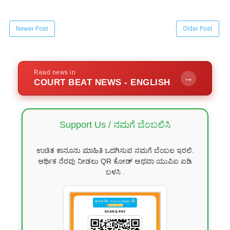
Newer Post
Older Post
Read news in
→
COURT BEAT NEWS - ENGLISH
Support Us / ನಮಗೆ ಬೆಂಬಲಿಸಿ
ಉಚಿತ ಕಾನೂನು ಮಾಹಿತಿ ಒದಗಿಸುವ ನಮಗೆ ಬೆಂಬಲ ಇರಲಿ.
ಆರ್ಥಿಕ ನೆರವು ನೀಡಲು QR ಕೋಡ್ ಅಥವಾ ಯುಪಿಐ ಐಡಿ
ಬಳಸಿ .