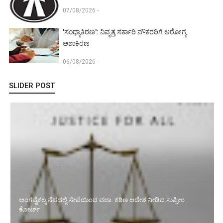
07/08/2026 -
'ಸಂಧ್ಯಾಕಿರಣ': ನಿವೃತ್ತ ಸರ್ಕಾರಿ ನೌಕರರಿಗೆ ಆರೋಗ್ಯ
ಆಶಾಕಿರಣ
06/08/2026 -
SLIDER POST
ಅಂಗವೈಕಲ್ಯ ನೆಪದಲ್ಲಿ ಸೇವೆಯಿಂದ ವಜಾ: ಕಠಿಣ ಆದೇಶ ನೀಡಿದ ಸುಪ್ರೀಂ
ಕೋರ್ಟ್‌