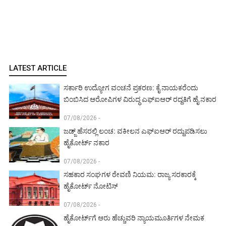
LATEST ARTICLE
ಸರ್ಕಾರಿ ಉದ್ಯೋಗ ವಂಚನೆ ಪ್ರಕರಣ: ಕೈ ನಾಯಕರೆಂದು
ಬಿಂಬಿಸಿದ ಆರೋಪಿಗಳ ವಿರುದ್ಧ ಎಫ್‌ಐಆರ್ ರದ್ದತಿಗೆ ಹೈ ನಕಾರ
07/08/2026 -
ಜಡ್ಜ್ ಹೆಸರಲ್ಲಿ ಲಂಚ: ವಕೀಲನ ಎಫ್‌ಐಆರ್ ರದ್ದುಪಡಿಸಲು
ಹೈಕೋರ್ಟ್ ನಕಾರ
07/08/2026 -
ಸಹಕಾರ ಸಂಘಗಳ ಠೇವಣಿ ನಿಯಮ: ರಾಜ್ಯ ಸರಕಾರಕ್ಕೆ
ಹೈಕೋರ್ಟ್ ನೋಟಿಸ್
07/08/2026 -
ಹೈಕೋರ್ಟ್‌ಗೆ ಆರು ಹೆಚ್ಚುವರಿ ನ್ಯಾಯಮೂರ್ತಿಗಳ ನೇಮಕ