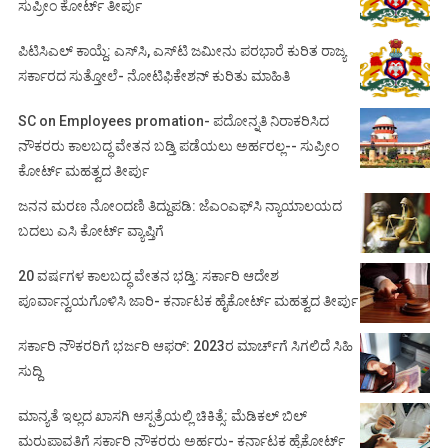
ಸುಪ್ರೀಂ ಕೋರ್ಟ್ ತೀರ್ಪು
ಪಿಟಿಸಿಎಲ್ ಕಾಯ್ದೆ: ಎಸ್‌ಸಿ, ಎಸ್‌ಟಿ ಜಮೀನು ಪರಭಾರೆ ಕುರಿತ ರಾಜ್ಯ
ಸರ್ಕಾರದ ಸುತ್ತೋಲೆ- ನೋಟಿಫಿಕೇಶನ್‌ ಕುರಿತು ಮಾಹಿತಿ
SC on Employees promation- ಪದೋನ್ನತಿ ನಿರಾಕರಿಸಿದ
ನೌಕರರು ಕಾಲಬದ್ಧ ವೇತನ ಬಡ್ತಿ ಪಡೆಯಲು ಅರ್ಹರಲ್ಲ-- ಸುಪ್ರೀಂ
ಕೋರ್ಟ್ ಮಹತ್ವದ ತೀರ್ಪು
ಜನನ ಮರಣ ನೋಂದಣಿ ತಿದ್ದುಪಡಿ: ಜೆಎಂಎಫ್‌ಸಿ ನ್ಯಾಯಾಲಯದ
ಬದಲು ಎಸಿ ಕೋರ್ಟ್‌ ವ್ಯಾಪ್ತಿಗೆ
20 ವರ್ಷಗಳ ಕಾಲಬದ್ಧ ವೇತನ ಭಡ್ತಿ: ಸರ್ಕಾರಿ ಆದೇಶ
ಪೂರ್ವಾನ್ವಯಗೊಳಿಸಿ ಜಾರಿ- ಕರ್ನಾಟಕ ಹೈಕೋರ್ಟ್ ಮಹತ್ವದ ತೀರ್ಪು
ಸರ್ಕಾರಿ ನೌಕರರಿಗೆ ಭರ್ಜರಿ ಆಫರ್: 2023ರ ಮಾರ್ಚ್‌ಗೆ ಸಿಗಲಿದೆ ಸಿಹಿ
ಸುದ್ದಿ
ಮಾನ್ಯತೆ ಇಲ್ಲದ ಖಾಸಗಿ ಆಸ್ಪತ್ರೆಯಲ್ಲಿ ಚಿಕಿತ್ಸೆ: ಮೆಡಿಕಲ್ ಬಿಲ್
ಮರುಪಾವತಿಗೆ ಸರ್ಕಾರಿ ನೌಕರರು ಅರ್ಹರು- ಕರ್ನಾಟಕ ಹೈಕೋರ್ಟ್