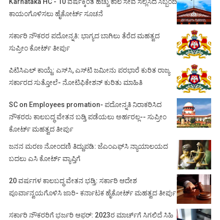
Karnataka HC - 10 ವರ್ಷಕ್ಕಿಂತ ಹೆಚ್ಚು ಕಾಲ ಸೇವೆ ಸಲ್ಲಿಸಿದ ಸಿಬ್ಬಂದಿ
ಕಾಯಂಗೊಳಿಸಲು ಹೈಕೋರ್ಟ್ ಸೂಚನೆ
ಸರ್ಕಾರಿ ನೌಕರರ ಪದೋನ್ನತಿ: ಭಾಗ್ಯದ ಬಾಗಿಲು ತೆರೆದ ಮಹತ್ವದ
ಸುಪ್ರೀಂ ಕೋರ್ಟ್ ತೀರ್ಪು
ಪಿಟಿಸಿಎಲ್ ಕಾಯ್ದೆ: ಎಸ್‌ಸಿ, ಎಸ್‌ಟಿ ಜಮೀನು ಪರಭಾರೆ ಕುರಿತ ರಾಜ್ಯ
ಸರ್ಕಾರದ ಸುತ್ತೋಲೆ- ನೋಟಿಫಿಕೇಶನ್‌ ಕುರಿತು ಮಾಹಿತಿ
SC on Employees promation- ಪದೋನ್ನತಿ ನಿರಾಕರಿಸಿದ
ನೌಕರರು ಕಾಲಬದ್ಧ ವೇತನ ಬಡ್ತಿ ಪಡೆಯಲು ಅರ್ಹರಲ್ಲ-- ಸುಪ್ರೀಂ
ಕೋರ್ಟ್ ಮಹತ್ವದ ತೀರ್ಪು
ಜನನ ಮರಣ ನೋಂದಣಿ ತಿದ್ದುಪಡಿ: ಜೆಎಂಎಫ್‌ಸಿ ನ್ಯಾಯಾಲಯದ
ಬದಲು ಎಸಿ ಕೋರ್ಟ್‌ ವ್ಯಾಪ್ತಿಗೆ
20 ವರ್ಷಗಳ ಕಾಲಬದ್ಧ ವೇತನ ಭಡ್ತಿ: ಸರ್ಕಾರಿ ಆದೇಶ
ಪೂರ್ವಾನ್ವಯಗೊಳಿಸಿ ಜಾರಿ- ಕರ್ನಾಟಕ ಹೈಕೋರ್ಟ್ ಮಹತ್ವದ ತೀರ್ಪು
ಸರ್ಕಾರಿ ನೌಕರರಿಗೆ ಭರ್ಜರಿ ಆಫರ್: 2023ರ ಮಾರ್ಚ್‌ಗೆ ಸಿಗಲಿದೆ ಸಿಹಿ