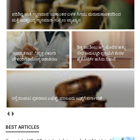
'ಸಂಧ್ಯಾಕಿರಣ': ನಿವೃತ್ತ ಸರ್ಕಾರಿ ನೌಕರರಿಗೆ ಆರೋಗ್ಯ
ಆಶಾಕಿರಣ
ಡಿಕ್ರಿ ತಪಶೀಲು ಆಸ್ತಿ ಮೇಲಿನ ಹಕ್ಕು:
ನೇರ ಅಮಲ್ಜಾರಿ ಪ್ರಕ್ರಿಯೆಗೆ ಕೇರಳ
ಹೈಕೋರ್ಟ್ ಹಸಿರು ನಿಶಾನೆ
ರಸ್ತೆ ರಂಪಾಟ ಪ್ರಕರಣದ ಎಫೆಕ್ಟ್‌: ಮಾಲೂರು ಜಡ್ಜ್‌ಗೆ ವರ್ಗಾವಣೆ
ಅಂಗವೈಕಲ್ಯ ನೆಪದಲ್ಲಿ ಸೇವೆಯಿಂದ ವಜಾ: ಕಠಿಣ ಆದೇಶ ನೀಡಿದ ಸುಪ್ರೀಂ
ಕೋರ್ಟ್‌
BEST ARTICLES