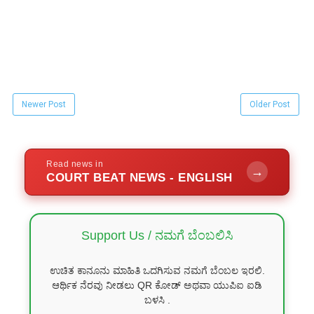
Newer Post
Older Post
Read news in
→
COURT BEAT NEWS - ENGLISH
Support Us / ನಮಗೆ ಬೆಂಬಲಿಸಿ
ಉಚಿತ ಕಾನೂನು ಮಾಹಿತಿ ಒದಗಿಸುವ ನಮಗೆ ಬೆಂಬಲ ಇರಲಿ.
ಆರ್ಥಿಕ ನೆರವು ನೀಡಲು QR ಕೋಡ್ ಅಥವಾ ಯುಪಿಐ ಐಡಿ
ಬಳಸಿ .