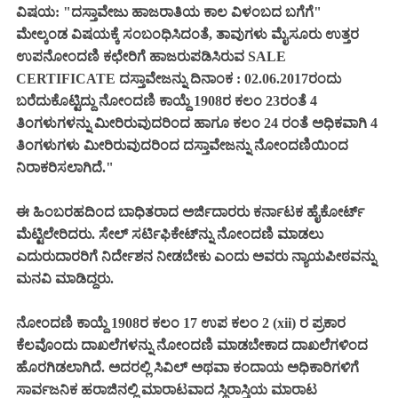
ವಿಷಯ: "ದಸ್ತಾವೇಜು ಹಾಜರಾತಿಯ ಕಾಲ ವಿಳಂಬದ ಬಗೆಗೆ"
ಮೇಲ್ಕಂಡ ವಿಷಯಕ್ಕೆ ಸಂಬಂಧಿಸಿದಂತೆ, ತಾವುಗಳು ಮೈಸೂರು ಉತ್ತರ
ಉಪನೋಂದಣಿ ಕಛೇರಿಗೆ ಹಾಜರುಪಡಿಸಿರುವ SALE
CERTIFICATE ದಸ್ತಾವೇಜನ್ನು ದಿನಾಂಕ : 02.06.2017ರಂದು
ಬರೆದುಕೊಟ್ಟಿದ್ದು ನೋಂದಣಿ ಕಾಯ್ದೆ 1908ರ ಕಲಂ 23ರಂತೆ 4
ತಿಂಗಳುಗಳನ್ನು ಮೀರಿರುವುದರಿಂದ ಹಾಗೂ ಕಲಂ 24 ರಂತೆ ಅಧಿಕವಾಗಿ 4
ತಿಂಗಳುಗಳು ಮೀರಿರುವುದರಿಂದ ದಸ್ತಾವೇಜನ್ನು ನೋಂದಣಿಯಿಂದ
ನಿರಾಕರಿಸಲಾಗಿದೆ."
ಈ ಹಿಂಬರಹದಿಂದ ಬಾಧಿತರಾದ ಅರ್ಜಿದಾರರು ಕರ್ನಾಟಕ ಹೈಕೋರ್ಟ್
ಮೆಟ್ಟಿಲೇರಿದರು. ಸೇಲ್ ಸರ್ಟಿಫಿಕೇಟ್‌ನ್ನು ನೋಂದಣಿ ಮಾಡಲು
ಎದುರುದಾರರಿಗೆ ನಿರ್ದೇಶನ ನೀಡಬೇಕು ಎಂದು ಅವರು ನ್ಯಾಯಪೀಠವನ್ನು
ಮನವಿ ಮಾಡಿದ್ದರು.
ನೋಂದಣಿ ಕಾಯ್ದೆ 1908ರ ಕಲಂ 17 ಉಪ ಕಲಂ 2 (xii) ರ ಪ್ರಕಾರ
ಕೆಲವೊಂದು ದಾಖಲೆಗಳನ್ನು ನೋಂದಣಿ ಮಾಡಬೇಕಾದ ದಾಖಲೆಗಳಿಂದ
ಹೊರಗಿಡಲಾಗಿದೆ. ಅದರಲ್ಲಿ ಸಿವಿಲ್ ಅಥವಾ ಕಂದಾಯ ಅಧಿಕಾರಿಗಳಿಗೆ
ಸಾರ್ವಜನಿಕ ಹರಾಜಿನಲ್ಲಿ ಮಾರಾಟವಾದ ಸ್ಥಿರಾಸ್ತಿಯ ಮಾರಾಟ