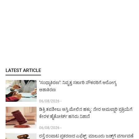
LATEST ARTICLE
'ಸಂಧ್ಯಾಕಿರಣ': ನಿವೃತ್ತ ಸರ್ಕಾರಿ ನೌಕರರಿಗೆ ಆರೋಗ್ಯ
ಆಶಾಕಿರಣ
06/08/2026 -
ಡಿಕ್ರಿ ತಪಶೀಲು ಆಸ್ತಿ ಮೇಲಿನ ಹಕ್ಕು: ನೇರ ಅಮಲ್ಜಾರಿ ಪ್ರಕ್ರಿಯೆಗೆ
ಕೇರಳ ಹೈಕೋರ್ಟ್ ಹಸಿರು ನಿಶಾನೆ
06/08/2026 -
ರಸ್ತೆ ರಂಪಾಟ ಪ್ರಕರಣದ ಎಫೆಕ್ಟ್‌: ಮಾಲೂರು ಜಡ್ಜ್‌ಗೆ ವರ್ಗಾವಣೆ