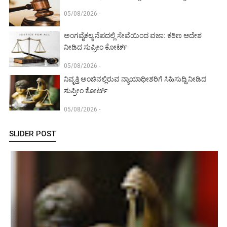
05/08/2026 -
ಅಂಗವೈಕಲ್ಯ ನೆಪದಲ್ಲಿ ಸೇವೆಯಿಂದ ವಜಾ: ಕಠಿಣ ಆದೇಶ
ನೀಡಿದ ಸುಪ್ರೀಂ ಕೋರ್ಟ್‌
05/08/2026 -
ನಿವೃತ್ತಿ ಅಂಚಿನಲ್ಲಿರುವ ನ್ಯಾಯಾಧೀಶರಿಗೆ ಸಿಹಿಸುದ್ದಿ ನೀಡಿದ
ಸುಪ್ರೀಂ ಕೋರ್ಟ್‌
05/08/2026 -
SLIDER POST