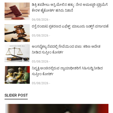
ಡಿಕ್ರಿ ತಪಶೀಲು ಆಸ್ತಿ ಮೇಲಿನ ಹಕ್ಕು: ನೇರ ಅಮಲ್ಜಾರಿ ಪ್ರಕ್ರಿಯೆಗೆ
ಕೇರಳ ಹೈಕೋರ್ಟ್ ಹಸಿರು ನಿಶಾನೆ
06/08/2026 -
ರಸ್ತೆ ರಂಪಾಟ ಪ್ರಕರಣದ ಎಫೆಕ್ಟ್‌: ಮಾಲೂರು ಜಡ್ಜ್‌ಗೆ ವರ್ಗಾವಣೆ
05/08/2026 -
ಅಂಗವೈಕಲ್ಯ ನೆಪದಲ್ಲಿ ಸೇವೆಯಿಂದ ವಜಾ: ಕಠಿಣ ಆದೇಶ
ನೀಡಿದ ಸುಪ್ರೀಂ ಕೋರ್ಟ್‌
05/08/2026 -
ನಿವೃತ್ತಿ ಅಂಚಿನಲ್ಲಿರುವ ನ್ಯಾಯಾಧೀಶರಿಗೆ ಸಿಹಿಸುದ್ದಿ ನೀಡಿದ
ಸುಪ್ರೀಂ ಕೋರ್ಟ್‌
05/08/2026 -
SLIDER POST