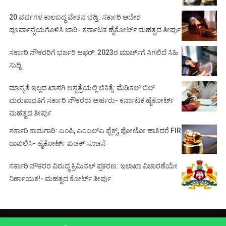
20 ವರ್ಷಗಳ ಕಾಲಬದ್ಧ ವೇತನ ಭಡ್ತಿ: ಸರ್ಕಾರಿ ಆದೇಶ
ಪೂರ್ವಾನ್ವಯಗೊಳಿಸಿ ಜಾರಿ- ಕರ್ನಾಟಕ ಹೈಕೋರ್ಟ್ ಮಹತ್ವದ ತೀರ್ಪು
ಸರ್ಕಾರಿ ನೌಕರರಿಗೆ ಭರ್ಜರಿ ಆಫರ್: 2023ರ ಮಾರ್ಚ್‌ಗೆ ಸಿಗಲಿದೆ ಸಿಹಿ
ಸುದ್ದಿ
ಮಾನ್ಯತೆ ಇಲ್ಲದ ಖಾಸಗಿ ಆಸ್ಪತ್ರೆಯಲ್ಲಿ ಚಿಕಿತ್ಸೆ: ಮೆಡಿಕಲ್ ಬಿಲ್
ಮರುಪಾವತಿಗೆ ಸರ್ಕಾರಿ ನೌಕರರು ಅರ್ಹರು- ಕರ್ನಾಟಕ ಹೈಕೋರ್ಟ್
ಮಹತ್ವದ ತೀರ್ಪು
ಸರ್ಕಾರಿ ಕಾಮಗಾರಿ: ಎಂಪಿ, ಎಂಎಲ್‌ಎ ಫ್ಲೆಕ್ಸ್‌, ಫೋಟೋ ಹಾಕಿದರೆ FIR
ದಾಖಲಿಸಿ- ಹೈಕೋರ್ಟ್‌ ಖಡಕ್ ಸೂಚನೆ
ಸರ್ಕಾರಿ ನೌಕರರ ವಿರುದ್ಧ ಕ್ರಿಮಿನಲ್ ಪ್ರಕರಣ: ಇಲಾಖಾ ವಿಚಾರಣೆಯೇ
ನಿರ್ಣಾಯಕ!- ಮಹತ್ವದ ಕೋರ್ಟ್ ತೀರ್ಪು
© Copyright 2021 -
COURT BEAT NEWS