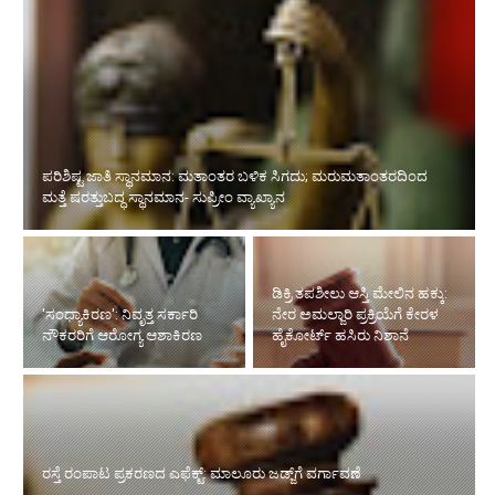
ಪರಿಶಿಷ್ಟ ಜಾತಿ ಸ್ಥಾನಮಾನ: ಮತಾಂತರ ಬಳಿಕ ಸಿಗದು; ಮರುಮತಾಂತರದಿಂದ
ಮತ್ತೆ ಷರತ್ತುಬದ್ಧ ಸ್ಥಾನಮಾನ- ಸುಪ್ರೀಂ ವ್ಯಾಖ್ಯಾನ
ಡಿಕ್ರಿ ತಪಶೀಲು ಆಸ್ತಿ ಮೇಲಿನ ಹಕ್ಕು:
'ಸಂಧ್ಯಾಕಿರಣ': ನಿವೃತ್ತ ಸರ್ಕಾರಿ
ನೇರ ಅಮಲ್ಜಾರಿ ಪ್ರಕ್ರಿಯೆಗೆ ಕೇರಳ
ನೌಕರರಿಗೆ ಆರೋಗ್ಯ ಆಶಾಕಿರಣ
ಹೈಕೋರ್ಟ್ ಹಸಿರು ನಿಶಾನೆ
ರಸ್ತೆ ರಂಪಾಟ ಪ್ರಕರಣದ ಎಫೆಕ್ಟ್‌: ಮಾಲೂರು ಜಡ್ಜ್‌ಗೆ ವರ್ಗಾವಣೆ