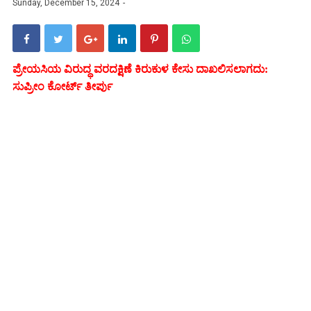
Sunday, December 15, 2024
ಪ್ರೇಯಸಿಯ ವಿರುದ್ಧ ವರದಕ್ಷಿಣೆ ಕಿರುಕುಳ ಕೇಸು ದಾಖಲಿಸಲಾಗದು:
ಸುಪ್ರೀಂ ಕೋರ್ಟ್ ತೀರ್ಪು