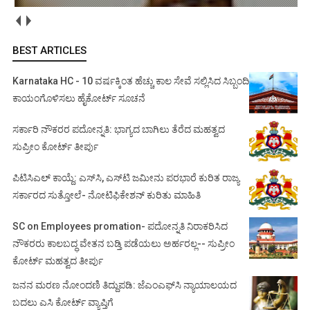
BEST ARTICLES
Karnataka HC - 10 ವರ್ಷಕ್ಕಿಂತ ಹೆಚ್ಚು ಕಾಲ ಸೇವೆ ಸಲ್ಲಿಸಿದ ಸಿಬ್ಬಂದಿ
ಕಾಯಂಗೊಳಿಸಲು ಹೈಕೋರ್ಟ್ ಸೂಚನೆ
ಸರ್ಕಾರಿ ನೌಕರರ ಪದೋನ್ನತಿ: ಭಾಗ್ಯದ ಬಾಗಿಲು ತೆರೆದ ಮಹತ್ವದ
ಸುಪ್ರೀಂ ಕೋರ್ಟ್ ತೀರ್ಪು
ಪಿಟಿಸಿಎಲ್ ಕಾಯ್ದೆ: ಎಸ್‌ಸಿ, ಎಸ್‌ಟಿ ಜಮೀನು ಪರಭಾರೆ ಕುರಿತ ರಾಜ್ಯ
ಸರ್ಕಾರದ ಸುತ್ತೋಲೆ- ನೋಟಿಫಿಕೇಶನ್‌ ಕುರಿತು ಮಾಹಿತಿ
SC on Employees promation- ಪದೋನ್ನತಿ ನಿರಾಕರಿಸಿದ
ನೌಕರರು ಕಾಲಬದ್ಧ ವೇತನ ಬಡ್ತಿ ಪಡೆಯಲು ಅರ್ಹರಲ್ಲ-- ಸುಪ್ರೀಂ
ಕೋರ್ಟ್ ಮಹತ್ವದ ತೀರ್ಪು
ಜನನ ಮರಣ ನೋಂದಣಿ ತಿದ್ದುಪಡಿ: ಜೆಎಂಎಫ್‌ಸಿ ನ್ಯಾಯಾಲಯದ
ಬದಲು ಎಸಿ ಕೋರ್ಟ್‌ ವ್ಯಾಪ್ತಿಗೆ