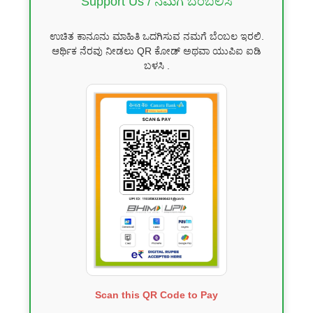
Support Us / ನಮಗೆ ಬೆಂಬಲಿಸಿ
ಉಚಿತ ಕಾನೂನು ಮಾಹಿತಿ ಒದಗಿಸುವ ನಮಗೆ ಬೆಂಬಲ ಇರಲಿ.
ಆರ್ಥಿಕ ನೆರವು ನೀಡಲು QR ಕೋಡ್ ಅಥವಾ ಯುಪಿಐ ಐಡಿ
ಬಳಸಿ .
Scan this QR Code to Pay