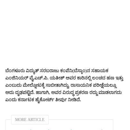
ಬೆಂಗಳೂರು ವಿದ್ಯುತ್ ಸರಬರಾಜು ಕಂಪೆನಿ(ಬೆಸ್ಕಾಂ)ನ ಸಹಾಯಕ
ಎಂಜಿನಿಯರ್ ವೈ.ಎಚ್.ಪಿ. ಯತೀಶ್ ಅವರ ಕಾರಿನಲ್ಲಿ ಲಂಚದ ಹಣ ಇತ್ತು
ಎಂಬುದು ಮೇಲ್ನೋಟಕ್ಕೆ ಸಾಬೀತಾಗಿದ್ದು, ರಾಸಾಯನಿಕ ಪರೀಕ್ಷೆಯಲ್ಲೂ
ಅದು ದೃಢಪಟ್ಟಿದೆ. ಹಾಗಾಗಿ, ಅವರ ವಿರುದ್ಧ ಪ್ರಕರಣ ರದ್ದು ಮಾಡಲಾಗದು
ಎಂದು ಕರ್ನಾಟಕ ಹೈಕೋರ್ಟ್ ತೀರ್ಪು ನೀಡಿದೆ.
MORE ARTICLE