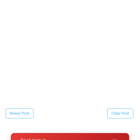
Newer Post
Older Post
Read news in