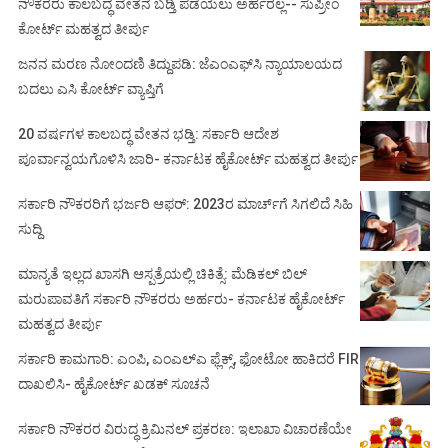
ನೌಕರರು ಕಾಲಬದ್ಧ ವೇತನ ಬಡ್ತಿ ಪಡೆಯಲು ಅರ್ಹರಲ್ಲ-- ಸುಪ್ರೀಂ
ಕೋರ್ಟ್ ಮಹತ್ವದ ತೀರ್ಪು
ಜನನ ಮರಣ ನೋಂದಣಿ ತಿದ್ದುಪಡಿ: ಜೆಎಂಎಫ್‌ಸಿ ನ್ಯಾಯಾಲಯದ
ಬದಲು ಎಸಿ ಕೋರ್ಟ್‌ ವ್ಯಾಪ್ತಿಗೆ
20 ವರ್ಷಗಳ ಕಾಲಬದ್ಧ ವೇತನ ಭಡ್ತಿ: ಸರ್ಕಾರಿ ಆದೇಶ
ಪೂರ್ವಾನ್ವಯಗೊಳಿಸಿ ಜಾರಿ- ಕರ್ನಾಟಕ ಹೈಕೋರ್ಟ್ ಮಹತ್ವದ ತೀರ್ಪು
ಸರ್ಕಾರಿ ನೌಕರರಿಗೆ ಭರ್ಜರಿ ಆಫರ್: 2023ರ ಮಾರ್ಚ್‌ಗೆ ಸಿಗಲಿದೆ ಸಿಹಿ
ಸುದ್ದಿ
ಮಾನ್ಯತೆ ಇಲ್ಲದ ಖಾಸಗಿ ಆಸ್ಪತ್ರೆಯಲ್ಲಿ ಚಿಕಿತ್ಸೆ: ಮೆಡಿಕಲ್ ಬಿಲ್
ಮರುಪಾವತಿಗೆ ಸರ್ಕಾರಿ ನೌಕರರು ಅರ್ಹರು- ಕರ್ನಾಟಕ ಹೈಕೋರ್ಟ್
ಮಹತ್ವದ ತೀರ್ಪು
ಸರ್ಕಾರಿ ಕಾಮಗಾರಿ: ಎಂಪಿ, ಎಂಎಲ್‌ಎ ಫ್ಲೆಕ್ಸ್‌, ಫೋಟೋ ಹಾಕಿದರೆ FIR
ದಾಖಲಿಸಿ- ಹೈಕೋರ್ಟ್‌ ಖಡಕ್ ಸೂಚನೆ
ಸರ್ಕಾರಿ ನೌಕರರ ವಿರುದ್ಧ ಕ್ರಿಮಿನಲ್ ಪ್ರಕರಣ: ಇಲಾಖಾ ವಿಚಾರಣೆಯೇ