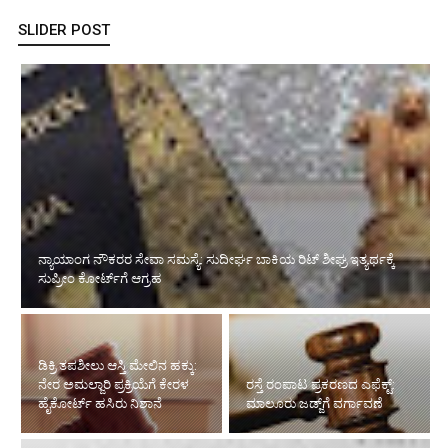
SLIDER POST
ಡಿಕ್ರಿ ತಪಶೀಲು ಆಸ್ತಿ ಮೇಲಿನ ಹಕ್ಕು: ನೇರ
ಅಮಲ್ಜಾರಿ ಪ್ರಕ್ರಿಯೆಗೆ ಕೇರಳ ಹೈಕೋರ್ಟ್
ರಸ್ತೆ ರಂಪಾಟ ಪ್ರಕರಣದ ಎಫೆಕ್ಟ್‌:
ಹಸಿರು ನಿಶಾನೆ
ಮಾಲೂರು ಜಡ್ಜ್‌ಗೆ ವರ್ಗಾವಣೆ