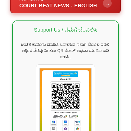
→
COURT BEAT NEWS - ENGLISH
Support Us / ನಮಗೆ ಬೆಂಬಲಿಸಿ
ಉಚಿತ ಕಾನೂನು ಮಾಹಿತಿ ಒದಗಿಸುವ ನಮಗೆ ಬೆಂಬಲ ಇರಲಿ.
ಆರ್ಥಿಕ ನೆರವು ನೀಡಲು QR ಕೋಡ್ ಅಥವಾ ಯುಪಿಐ ಐಡಿ
ಬಳಸಿ .