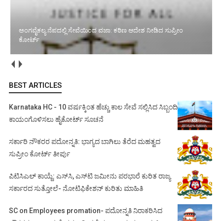
ಅಂಗವೈಕಲ್ಯ ನೆಪದಲ್ಲಿ ಸೇವೆಯಿಂದ ವಜಾ: ಕಠಿಣ ಆದೇಶ ನೀಡಿದ ಸುಪ್ರೀಂ
ಕೋರ್ಟ್‌
ನಿವೃತ್ತಿ ಅಂಚಿನಲ್ಲಿರುವ ನ್ಯಾಯಾಧೀಶರಿಗೆ ಸಿಹಿಸುದ್ದಿ ನೀಡಿದ ಸುಪ್ರೀಂ ಕೋರ್ಟ್‌
BEST ARTICLES
Karnataka HC - 10 ವರ್ಷಕ್ಕಿಂತ ಹೆಚ್ಚು ಕಾಲ ಸೇವೆ ಸಲ್ಲಿಸಿದ ಸಿಬ್ಬಂದಿ
ಕಾಯಂಗೊಳಿಸಲು ಹೈಕೋರ್ಟ್ ಸೂಚನೆ
ಸರ್ಕಾರಿ ನೌಕರರ ಪದೋನ್ನತಿ: ಭಾಗ್ಯದ ಬಾಗಿಲು ತೆರೆದ ಮಹತ್ವದ
ಸುಪ್ರೀಂ ಕೋರ್ಟ್ ತೀರ್ಪು
ಪಿಟಿಸಿಎಲ್ ಕಾಯ್ದೆ: ಎಸ್‌ಸಿ, ಎಸ್‌ಟಿ ಜಮೀನು ಪರಭಾರೆ ಕುರಿತ ರಾಜ್ಯ
ಸರ್ಕಾರದ ಸುತ್ತೋಲೆ- ನೋಟಿಫಿಕೇಶನ್‌ ಕುರಿತು ಮಾಹಿತಿ
SC on Employees promation- ಪದೋನ್ನತಿ ನಿರಾಕರಿಸಿದ