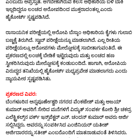
ಎಂಬುದು ಅಪ್ರಸ್ತುತ. ಆಗಬೇಕಾಗಿರುವ ಕೆಲಸ ಅಧಿಕಾರಿಯ ಬಳಿ ಬಾಕಿ
ಇಲ್ಲದಿದ್ದರೂ ಲಂಚದ ಆರೋಪದಿಂದ ಮುಕ್ತರಾದಂತಲ್ಲ ಎಂದು
ಹೈಕೋರ್ಟ್ ಸ್ಪಷ್ಟಪಡಿಸಿದೆ.
ರಾಸಾಯನಿಕ ಪರೀಕ್ಷೆಯಲ್ಲಿ ಆರೋಪಿ ಬೆಸ್ಕಾಂ ಅಧಿಕಾರಿಯ ಕೈಗಳು ಗುಲಾಬಿ
ಬಣ್ಣಕ್ಕೆ ತಿರುಗಿದೆ. ಸ್ವಾಬ್ ಪರೀಕ್ಷೆಯನ್ನೂ ಮಾಡಲಾಗಿದೆ. ಎಲ್ಲ ರೀತಿಯ
ಪರೀಕ್ಷೆಯಲ್ಲೂ ಆರೋಪಗಳು ಮೇಲ್ನೋಟಕ್ಕೆ ಸಾಬೀತಾಗುವಂತಿದೆ. ಈ
ಪ್ರಕರಣದಲ್ಲಿ ಲಂಚಕ್ಕೆ ಬೇಡಿಕೆ ಇಟ್ಟಿರುವುದು ಮತ್ತು ಲಂಚದ ಹಣ
ಸ್ವೀಕರಿಸಿರುವುದು
ಮೇಲ್ನೋಟಕ್ಕೆ
ಕಂಡುಬಂದಿದೆ. ಹಾಗಾಗಿ, ಆರೋಪಿಯ
ವಿರುದ್ಧದ ತನಿಖೆಯಲ್ಲಿ ಹೈಕೋರ್ಟ್ ಮಧ್ಯಪ್ರವೇಶ ಮಾಡಲಾಗದು ಎಂದು
ನ್ಯಾಯಪೀಠ ಸ್ಪಷ್ಟಪಡಿಸಿತು.
ಪ್ರಕರಣದ ವಿವರ:
ಬೆಂಗಳೂರಿನ ಅನ್ನಪೂರ್ಣೇಶ್ವರಿ ನಗರದ ವೆಂಕಟೇಶ್ ಮತ್ತು ಅಜಯ್
ಕುಮಾರ್ ಅವರಿಗೆ ಸೇರಿದ ಮನೆಗಳಿಗೆ ವಿದ್ಯುತ್ ಸಂಪರ್ಕ ಕೋರಿ ಶ್ರೀ ಚಕದ್ರ
ಎಲೆಕ್ಟ್ರಿಕಲ್ಸ್‌ನ ವರ್ಕ್ ಇನ್ಸ್‌ಪೆಕ್ಟರ್ ಎನ್. ಚಂದನ್ ಕುಮಾರ್ ಅವರು ಅರ್ಜಿ
ಸಲ್ಲಿಸಿದ್ದರು. ಅವರನ್ನು ಸಂಪರ್ಕಿಸಿದ ಎಂಜಿನಿಯರ್ ಯತೀಶ್
ಅರ್ಜಿದಾರರನ್ನು ಸತೀಶ್ ಎಂಬರೊಂದಿಗೆ ಮಾತನಾಡುವಂತೆ ತಿಳಿಸಿದರು.