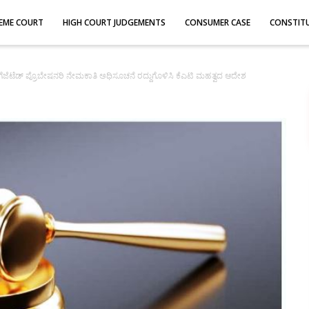
EME COURT
HIGH COURT JUDGEMENTS
CONSUMER CASE
CONSTIT
84 ಗೆಜೆಟೆಡ್ ಪ್ರೊಬೇಷನರಿ ನೇಮಕಾತಿ ಅಧಿಸೂಚನೆ ರದ್ದುಗೊಳಿಸಿ ಕೆಎಟಿ ಮಹತ್ವದ ಆದೇಶ