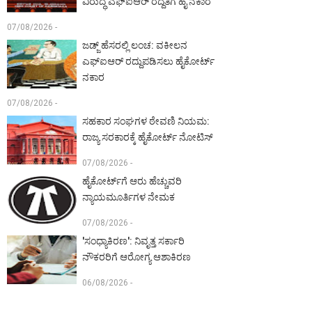
ವಿರುದ್ಧ ಎಫ್‌ಐಆರ್ ರದ್ದತಿಗೆ ಹೈ ನಕಾರ
07/08/2026 -
ಜಡ್ಜ್ ಹೆಸರಲ್ಲಿ ಲಂಚ: ವಕೀಲನ
ಎಫ್‌ಐಆರ್ ರದ್ದುಪಡಿಸಲು ಹೈಕೋರ್ಟ್
ನಕಾರ
07/08/2026 -
ಸಹಕಾರ ಸಂಘಗಳ ಠೇವಣಿ ನಿಯಮ:
ರಾಜ್ಯ ಸರಕಾರಕ್ಕೆ ಹೈಕೋರ್ಟ್ ನೋಟಿಸ್
07/08/2026 -
ಹೈಕೋರ್ಟ್‌ಗೆ ಆರು ಹೆಚ್ಚುವರಿ
ನ್ಯಾಯಮೂರ್ತಿಗಳ ನೇಮಕ
07/08/2026 -
'ಸಂಧ್ಯಾಕಿರಣ': ನಿವೃತ್ತ ಸರ್ಕಾರಿ
ನೌಕರರಿಗೆ ಆರೋಗ್ಯ ಆಶಾಕಿರಣ
06/08/2026 -