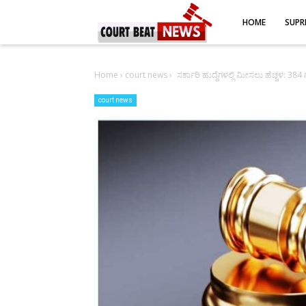
-->
HOME
SUPR
Home
›
court news
›
ಸರ್ಕಾರಿ ಹುದ್ದೆಗಳಲ್ಲಿ ಮೀಸಲು ಹೆಚ್ಚಳ: 3
court news