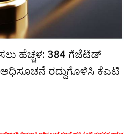
ೀಸಲು ಹೆಚ್ಚಳ: 384 ಗೆಜೆಟೆಡ್
ಅಧಿಸೂಚನೆ ರದ್ದುಗೊಳಿಸಿ ಕೆಎಟಿ