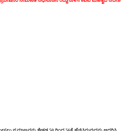
ಡ್ ಪ್ರೊಬೇಷನರಿ ನೇಮಕಾತಿ ಅಧಿಸೂಚನೆ ರದ್ದುಗೊಳಿಸಿ ಕೆಎಟಿ ಮಹತ್ವದ ಆದೇಶ
ು ಪ್ರಮಾಣವನ್ನು ಶೇಕಡ 50 ರಿಂದ 56ಕ್ಕೆ ಹೆಚ್ಚಿಸಿರುವುದನ್ನು ಆಧರಿಸಿ