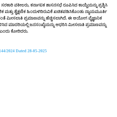
ರಕಾರಿ ವಕೀಲರು, ಕರ್ನಾಟಕ ಶಾಸನಸಭೆ ರೂಪಿಸಿದ ಕಾಯ್ದೆಯನ್ನು ಪ್ರಶ್ನಿಸಿ
ಮಾಜಿಕ ಮತ್ತು ಶೈಕ್ಷಣಿಕ ಹಿಂದುಳಿದಿರುವಿಕೆ ಖಚಿತಪಡಿಸಿಕೊಂಡು ನ್ಯಾಯಮೂರ್ತಿ
ೀಸಲಾತಿ ಪ್ರಮಾಣವನ್ನು ಹೆಚ್ಚಿಸಲಾಗಿದೆ. ಈ ಆಯೋಗ ವೈಜ್ಞಾನಿಕ
ಿಸಿದ ಮಾದರಿಯಲ್ಲಿ ಜನಸಂಖ್ಯೆಯನ್ನು ಆಧರಿಸಿ ಮೀಸಲಾತಿ ಪ್ರಮಾಣವನ್ನು
ಕು ಎಂದು ಕೋರಿದರು.
144/2024 Dated 28-05-2025