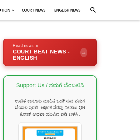
search
UTION
COURT NEWS
ENGLISH NEWS
Read news in
COURT BEAT NEWS -
→
ENGLISH
Support Us / ನಮಗೆ ಬೆಂಬಲಿಸಿ
ಉಚಿತ ಕಾನೂನು ಮಾಹಿತಿ ಒದಗಿಸುವ ನಮಗೆ
ಬೆಂಬಲ ಇರಲಿ. ಆರ್ಥಿಕ ನೆರವು ನೀಡಲು QR
ಕೋಡ್ ಅಥವಾ ಯುಪಿಐ ಐಡಿ ಬಳಸಿ .