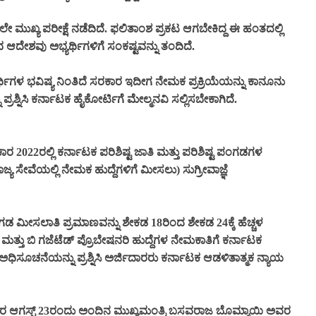
ೇ ಮುಖ್ಯ ಪರೀಕ್ಷೆ ನಡೆದಿದೆ. ಫಲಿತಾಂಶ ಪ್ರಕಟ ಆಗಬೇಕಿದ್ದ ಈ ಹಂತದಲ್ಲಿ
ದೇಶವು ಅಭ್ಯರ್ಥಿಗಳಿಗೆ ಸಂಕಷ್ಟವನ್ನು ತಂದಿದೆ.
ಥಿಗಳ ಭವಿಷ್ಯ ನಿಂತಿದೆ ಸರಕಾರ ಇದೀಗ ನೇಮಕ ಪ್ರಕ್ರಿಯೆಯನ್ನು ಕಾನೂನು
ರಶ್ನಿಸಿ ಕರ್ನಾಟಕ ಹೈಕೋರ್ಟಿಗೆ ಮೇಲ್ಮನವಿ ಸಲ್ಲಿಸಬೇಕಾಗಿದೆ.
 2022ರಲ್ಲಿ ಕರ್ನಾಟಕ ಪರಿಶಿಷ್ಟ ಜಾತಿ ಮತ್ತು ಪರಿಶಿಷ್ಟ ಪಂಗಡಗಳ
ಾಜ್ಯ ಸೇವೆಯಲ್ಲಿ ನೇಮಕ ಹುದ್ದೆಗಳಿಗೆ ಮೀಸಲು) ಸುಗ್ರೀವಾಜ್ಞೆ
ಟ ಪಂಗಡ ಮೀಸಲಾತಿ ಪ್ರಮಾಣವನ್ನು ಶೇಕಡ 18ರಿಂದ ಶೇಕಡ 24ಕ್ಕೆ ಹೆಚ್ಚಳ
ತ್ತು ಬಿ ಗಜೆಟೆಡ್ ಪ್ರೊಬೇಷನರಿ ಹುದ್ದೆಗಳ ನೇಮಕಾತಿಗೆ ಕರ್ನಾಟಕ
ಚನೆಯನ್ನು ಪ್ರಶ್ನಿಸಿ ಅರ್ಜಿದಾರರು ಕರ್ನಾಟಕ ಆಡಳಿತಾತ್ಮಕ ನ್ಯಾಯ
2ರ ಆಗಸ್ಟ್ 23ರಂದು ಅಂದಿನ ಮುಖ್ಯಮಂತ್ರಿ ಬಸವರಾಜ ಬೊಮ್ಮಾಯಿ ಅವರ