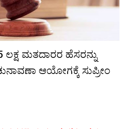
65 ಲಕ್ಷ ಮತದಾರರ ಹೆಸರನ್ನು
 ಚುನಾವಣಾ ಆಯೋಗಕ್ಕೆ ಸುಪ್ರೀಂ