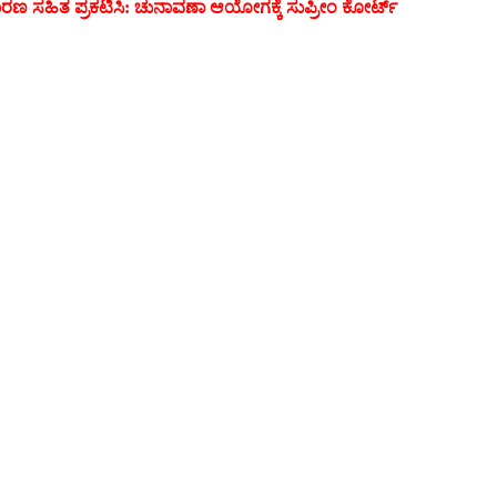
 ಕಾರಣ ಸಹಿತ ಪ್ರಕಟಿಸಿ: ಚುನಾವಣಾ ಆಯೋಗಕ್ಕೆ ಸುಪ್ರೀಂ ಕೋರ್ಟ್