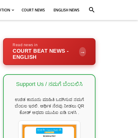
search
UTION
COURT NEWS
ENGLISH NEWS
Read news in
COURT BEAT NEWS -
→
ENGLISH
Support Us / ನಮಗೆ ಬೆಂಬಲಿಸಿ
ಉಚಿತ ಕಾನೂನು ಮಾಹಿತಿ ಒದಗಿಸುವ ನಮಗೆ
ಬೆಂಬಲ ಇರಲಿ. ಆರ್ಥಿಕ ನೆರವು ನೀಡಲು QR
ಕೋಡ್ ಅಥವಾ ಯುಪಿಐ ಐಡಿ ಬಳಸಿ .