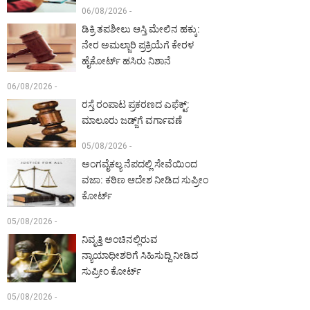
06/08/2026 -
ಡಿಕ್ರಿ ತಪಶೀಲು ಆಸ್ತಿ ಮೇಲಿನ ಹಕ್ಕು:
ನೇರ ಅಮಲ್ಜಾರಿ ಪ್ರಕ್ರಿಯೆಗೆ ಕೇರಳ
ಹೈಕೋರ್ಟ್ ಹಸಿರು ನಿಶಾನೆ
06/08/2026 -
ರಸ್ತೆ ರಂಪಾಟ ಪ್ರಕರಣದ ಎಫೆಕ್ಟ್‌:
ಮಾಲೂರು ಜಡ್ಜ್‌ಗೆ ವರ್ಗಾವಣೆ
05/08/2026 -
ಅಂಗವೈಕಲ್ಯ ನೆಪದಲ್ಲಿ ಸೇವೆಯಿಂದ
ವಜಾ: ಕಠಿಣ ಆದೇಶ ನೀಡಿದ ಸುಪ್ರೀಂ
ಕೋರ್ಟ್‌
05/08/2026 -
ನಿವೃತ್ತಿ ಅಂಚಿನಲ್ಲಿರುವ
ನ್ಯಾಯಾಧೀಶರಿಗೆ ಸಿಹಿಸುದ್ದಿ ನೀಡಿದ
ಸುಪ್ರೀಂ ಕೋರ್ಟ್‌
05/08/2026 -