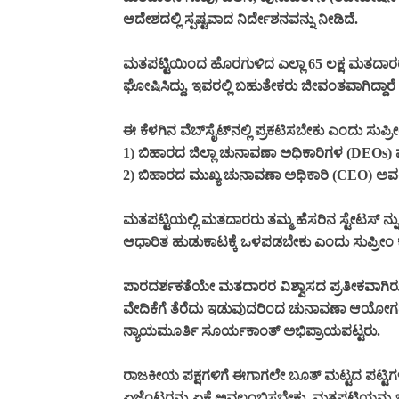
ಆದೇಶದಲ್ಲಿ ಸ್ಪಷ್ಟವಾದ ನಿರ್ದೇಶನವನ್ನು ನೀಡಿದೆ.
ಮತಪಟ್ಟಿಯಿಂದ ಹೊರಗುಳಿದ ಎಲ್ಲಾ 65 ಲಕ್ಷ ಮತದಾರರ
ಘೋಷಿಸಿದ್ದು, ಇವರಲ್ಲಿ ಬಹುತೇಕರು ಜೀವಂತವಾಗಿದ್ದಾರೆ
ಈ ಕೆಳಗಿನ ವೆಬ್‌ಸೈಟ್‌ನಲ್ಲಿ ಪ್ರಕಟಿಸಬೇಕು ಎಂದು ಸುಪ್
1) ಬಿಹಾರದ ಜಿಲ್ಲಾ ಚುನಾವಣಾ ಅಧಿಕಾರಿಗಳ (DEOs) ವೆ
2) ಬಿಹಾರದ ಮುಖ್ಯ ಚುನಾವಣಾ ಅಧಿಕಾರಿ (CEO) ಅವರ
ಮತಪಟ್ಟಿಯಲ್ಲಿ ಮತದಾರರು ತಮ್ಮ ಹೆಸರಿನ ಸ್ಟೇಟಸ್ ನ್
ಆಧಾರಿತ ಹುಡುಕಾಟಕ್ಕೆ ಒಳಪಡಬೇಕು ಎಂದು ಸುಪ್ರೀಂ ಕೋರ
ಪಾರದರ್ಶಕತೆಯೇ ಮತದಾರರ ವಿಶ್ವಾಸದ ಪ್ರತೀಕವಾಗಿರ
ವೇದಿಕೆಗೆ ತೆರೆದು ಇಡುವುದರಿಂದ ಚುನಾವಣಾ ಆಯೋಗದ ಮ
ನ್ಯಾಯಮೂರ್ತಿ ಸೂರ್ಯಕಾಂತ್ ಅಭಿಪ್ರಾಯಪಟ್ಟರು.
ರಾಜಕೀಯ ಪಕ್ಷಗಳಿಗೆ ಈಗಾಗಲೇ ಬೂತ್ ಮಟ್ಟದ ಪಟ್ಟಿ
ಏಜೆಂಟರನ್ನು ಏಕೆ ಅವಲಂಬಿಸಬೇಕು. ಮತಪಟ್ಟಿಯನ್