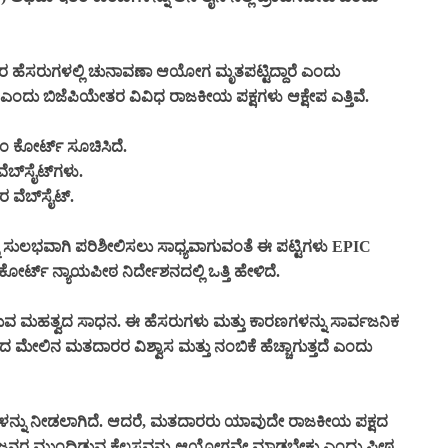
 ಹೆಸರುಗಳಲ್ಲಿ ಚುನಾವಣಾ ಆಯೋಗ ಮೃತಪಟ್ಟಿದ್ದಾರೆ ಎಂದು
 ಎಂದು ಬಿಜೆಪಿಯೇತರ ವಿವಿಧ ರಾಜಕೀಯ ಪಕ್ಷಗಳು ಆಕ್ಷೇಪ ಎತ್ತಿವೆ.
ರೀಂ ಕೋರ್ಟ್ ಸೂಚಿಸಿದೆ.
ಬ್‌ಸೈಟ್‌ಗಳು.
 ವೆಬ್‌ಸೈಟ್.
ನು ಸುಲಭವಾಗಿ ಪರಿಶೀಲಿಸಲು ಸಾಧ್ಯವಾಗುವಂತೆ ಈ ಪಟ್ಟಿಗಳು EPIC
್ಟ್ ನ್ಯಾಯಪೀಠ ನಿರ್ದೇಶನದಲ್ಲಿ ಒತ್ತಿ ಹೇಳಿದೆ.
ುವ ಮಹತ್ವದ ಸಾಧನ. ಈ ಹೆಸರುಗಳು ಮತ್ತು ಕಾರಣಗಳನ್ನು ಸಾರ್ವಜನಿಕ
ೇಲಿನ ಮತದಾರರ ವಿಶ್ವಾಸ ಮತ್ತು ನಂಬಿಕೆ ಹೆಚ್ಚಾಗುತ್ತದೆ ಎಂದು
ಗಳನ್ನು ನೀಡಲಾಗಿದೆ. ಆದರೆ, ಮತದಾರರು ಯಾವುದೇ ರಾಜಕೀಯ ಪಕ್ಷದ
ನು ಜನರ ಮುಂದಿಡುವ ಕೆಲಸವನ್ನು ಆಯೋಗವೇ ಮಾಡಬೇಕು ಎಂದು ಪೀಠ