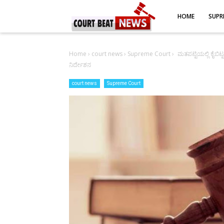
-->
HOME
SUPR
Home
›
court news
›
Supreme Court
›
ಮತಪಟ್ಟಿಯಲ್ಲಿ ಕೈಬಿ
ನಿರ್ದೇಶನ
court news
Supreme Court