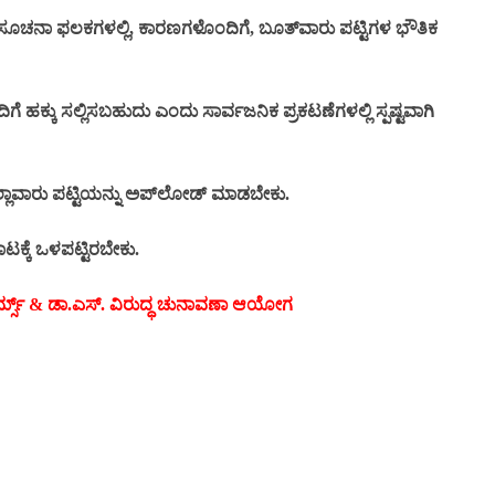
ಿನ ಸೂಚನಾ ಫಲಕಗಳಲ್ಲಿ, ಕಾರಣಗಳೊಂದಿಗೆ, ಬೂತ್‌ವಾರು ಪಟ್ಟಿಗಳ ಭೌತಿಕ
ದಿಗೆ ಹಕ್ಕು ಸಲ್ಲಿಸಬಹುದು ಎಂದು ಸಾರ್ವಜನಿಕ ಪ್ರಕಟಣೆಗಳಲ್ಲಿ ಸ್ಪಷ್ಟವಾಗಿ
ಜಿಲ್ಲಾವಾರು ಪಟ್ಟಿಯನ್ನು ಅಪ್‌ಲೋಡ್ ಮಾಡಬೇಕು.
ಟಕ್ಕೆ ಒಳಪಟ್ಟಿರಬೇಕು.
್ಮ್ಸ್ & ಡಾ.ಎಸ್. ವಿರುದ್ಧ ಚುನಾವಣಾ ಆಯೋಗ