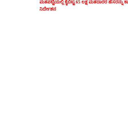
ಮತಪಟ್ಟಿಯಲ್ಲಿ ಕೈಬಿಟ್ಟ 65 ಲಕ್ಷ ಮತದಾರರ ಹೆಸರನ್ನು
ನಿರ್ದೇಶನ