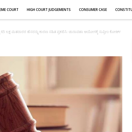
EME COURT
HIGH COURT JUDGEMENTS
CONSUMER CASE
CONSTIT
ಟ್ಟ 65 ಲಕ್ಷ ಮತದಾರರ ಹೆಸರನ್ನು ಕಾರಣ ಸಹಿತ ಪ್ರಕಟಿಸಿ: ಚುನಾವಣಾ ಆಯೋಗಕ್ಕೆ ಸುಪ್ರೀಂ ಕೋರ್ಟ್