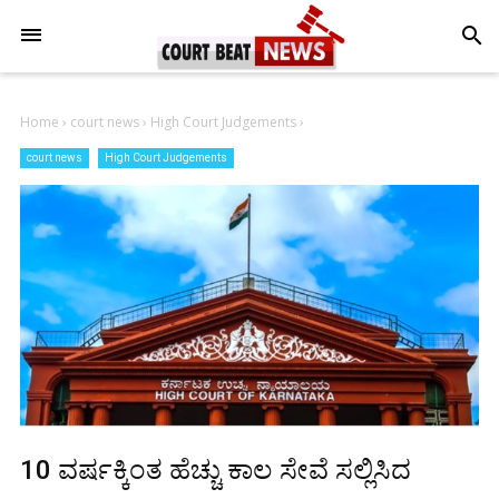
-->
search
Home
›
court news
›
High Court Judgements
›
court news
High Court Judgements
10 ವರ್ಷಕ್ಕಿಂತ ಹೆಚ್ಚು ಕಾಲ ಸೇವೆ ಸಲ್ಲಿಸಿದ