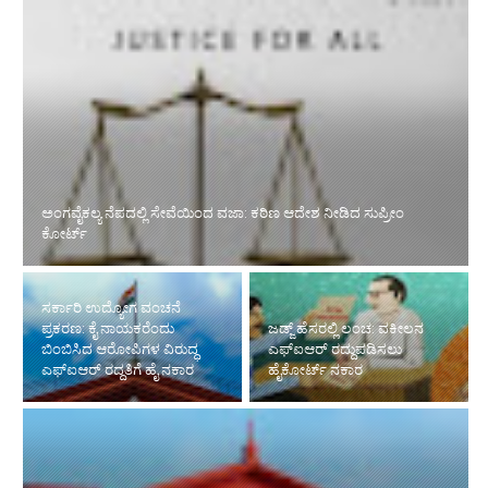
ಸರ್ಕಾರಿ ಉದ್ಯೋಗ ವಂಚನೆ
ಪ್ರಕರಣ: ಕೈ ನಾಯಕರೆಂದು
ಜಡ್ಜ್ ಹೆಸರಲ್ಲಿ ಲಂಚ: ವಕೀಲನ
ಬಿಂಬಿಸಿದ ಆರೋಪಿಗಳ ವಿರುದ್ಧ
ಎಫ್‌ಐಆರ್ ರದ್ದುಪಡಿಸಲು
ಎಫ್‌ಐಆರ್ ರದ್ದತಿಗೆ ಹೈ ನಕಾರ
ಹೈಕೋರ್ಟ್ ನಕಾರ