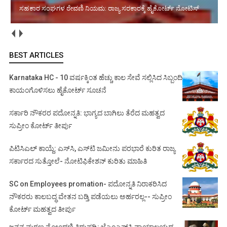
ಸಹಕಾರ ಸಂಘಗಳ ಠೇವಣಿ ನಿಯಮ: ರಾಜ್ಯ ಸರಕಾರಕ್ಕೆ ಹೈಕೋರ್ಟ್ ನೋಟಿಸ್
ಹೈಕೋರ್ಟ್‌ಗೆ ಆರು ಹೆಚ್ಚುವರಿ ನ್ಯಾಯಮೂರ್ತಿಗಳ ನೇಮಕ
BEST ARTICLES
Karnataka HC - 10 ವರ್ಷಕ್ಕಿಂತ ಹೆಚ್ಚು ಕಾಲ ಸೇವೆ ಸಲ್ಲಿಸಿದ ಸಿಬ್ಬಂದಿ
ಕಾಯಂಗೊಳಿಸಲು ಹೈಕೋರ್ಟ್ ಸೂಚನೆ
ಸರ್ಕಾರಿ ನೌಕರರ ಪದೋನ್ನತಿ: ಭಾಗ್ಯದ ಬಾಗಿಲು ತೆರೆದ ಮಹತ್ವದ
ಸುಪ್ರೀಂ ಕೋರ್ಟ್ ತೀರ್ಪು
ಪಿಟಿಸಿಎಲ್ ಕಾಯ್ದೆ: ಎಸ್‌ಸಿ, ಎಸ್‌ಟಿ ಜಮೀನು ಪರಭಾರೆ ಕುರಿತ ರಾಜ್ಯ
ಸರ್ಕಾರದ ಸುತ್ತೋಲೆ- ನೋಟಿಫಿಕೇಶನ್‌ ಕುರಿತು ಮಾಹಿತಿ
SC on Employees promation- ಪದೋನ್ನತಿ ನಿರಾಕರಿಸಿದ
ನೌಕರರು ಕಾಲಬದ್ಧ ವೇತನ ಬಡ್ತಿ ಪಡೆಯಲು ಅರ್ಹರಲ್ಲ-- ಸುಪ್ರೀಂ
ಕೋರ್ಟ್ ಮಹತ್ವದ ತೀರ್ಪು
ಜನನ ಮರಣ ನೋಂದಣಿ ತಿದ್ದುಪಡಿ: ಜೆಎಂಎಫ್‌ಸಿ ನ್ಯಾಯಾಲಯದ