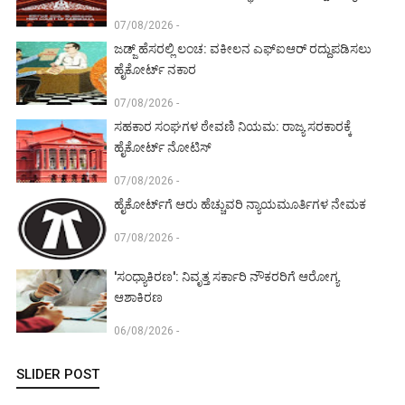
07/08/2026 -
ಜಡ್ಜ್ ಹೆಸರಲ್ಲಿ ಲಂಚ: ವಕೀಲನ ಎಫ್‌ಐಆರ್ ರದ್ದುಪಡಿಸಲು
ಹೈಕೋರ್ಟ್ ನಕಾರ
07/08/2026 -
ಸಹಕಾರ ಸಂಘಗಳ ಠೇವಣಿ ನಿಯಮ: ರಾಜ್ಯ ಸರಕಾರಕ್ಕೆ
ಹೈಕೋರ್ಟ್ ನೋಟಿಸ್
07/08/2026 -
ಹೈಕೋರ್ಟ್‌ಗೆ ಆರು ಹೆಚ್ಚುವರಿ ನ್ಯಾಯಮೂರ್ತಿಗಳ ನೇಮಕ
07/08/2026 -
'ಸಂಧ್ಯಾಕಿರಣ': ನಿವೃತ್ತ ಸರ್ಕಾರಿ ನೌಕರರಿಗೆ ಆರೋಗ್ಯ
ಆಶಾಕಿರಣ
06/08/2026 -
SLIDER POST