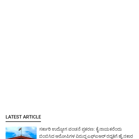
LATEST ARTICLE
ಸರ್ಕಾರಿ ಉದ್ಯೋಗ ವಂಚನೆ ಪ್ರಕರಣ: ಕೈ ನಾಯಕರೆಂದು
ಬಿಂಬಿಸಿದ ಆರೋಪಿಗಳ ವಿರುದ್ಧ ಎಫ್‌ಐಆರ್ ರದ್ದತಿಗೆ ಹೈ ನಕಾರ