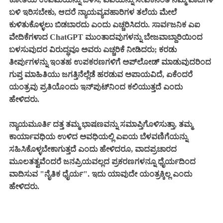
ಬಳಿ ಇರಿಸಬೇಕು, ಆದರೆ ನ್ಯಾಯವ್ಯವಹಾರಿಗಳ ತಲೆಯ ಮೇಲೆ
ಕುಳಿತುಕೊಳ್ಳಲು ಬಿಡಬಾರದು ಎಂದು ಎಚ್ಚರಿಸಿದರು. ಸಾರ್ವಜನಿಕ ಎಐ
ವೇದಿಕೆಗಳಾದ ChatGPT ಮುಂತಾದವುಗಳನ್ನು ಬೇಜವಾಬ್ದಾರಿಯಿಂದ
ಬಳಸುವುದರ ವಿರುದ್ಧವೂ ಅವರು ಎಚ್ಚರಿಕೆ ನೀಡಿದರು; ಕರಡು
ತೀರ್ಪುಗಳನ್ನು ಇಂತಹ ಉಪಕರಣಗಳಿಗೆ ಅಪ್‌ಲೋಡ್ ಮಾಡುವುದರಿಂದ
ಗುಪ್ತ ಮಾಹಿತಿಯು ಜಗತ್ತಿನೆಲ್ಲೆಡೆ ಹರಡುವ ಅಪಾಯವಿದೆ, ಏಕೆಂದರೆ
ಯಂತ್ರವು ಪ್ರತಿಯೊಂದು ಇನ್‌ಪುಟ್‌ನಿಂದ ಕಲಿಯುತ್ತದೆ ಎಂದು
ಹೇಳಿದರು.
ನ್ಯಾಯಮೂರ್ತಿ ದತ್ತ ತಮ್ಮ ಭಾಷಣವನ್ನು ಸಮಾಪ್ತಿಗೊಳಿಸುತ್ತಾ, ತಮ್ಮ
ಕಾರ್ಯಾವಧಿಯ ಉಳಿದ ಅವಧಿಯಲ್ಲಿ ಎಐಯ ಬೆಳವಣಿಗೆಯನ್ನು
ಸಹಿಸಿಕೊಳ್ಳಬೇಕಾಗುತ್ತದೆ ಎಂದು ಹೇಳಿದರೂ, ವಾದಪ್ರಚಾರದ
ಮೂಲತತ್ವವೆಂದರೆ ಜನಪ್ರಿಯವಲ್ಲದ ಪ್ರಕರಣಗಳನ್ನೂ ಧೈರ್ಯದಿಂದ
ವಾದಿಸುವ "ನೈತಿಕ ಧೈರ್ಯ". ಇದು ಯಾವುದೇ ಯಂತ್ರಕ್ಕಿಲ್ಲ ಎಂದು
ಹೇಳಿದರು.