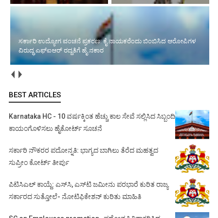
ಜಡ್ಜ್ ಹೆಸರಲ್ಲಿ ಲಂಚ: ವಕೀಲನ ಎಫ್‌ಐಆರ್ ರದ್ದುಪಡಿಸಲು ಹೈಕೋರ್ಟ್ ನಕಾರ
BEST ARTICLES
Karnataka HC - 10 ವರ್ಷಕ್ಕಿಂತ ಹೆಚ್ಚು ಕಾಲ ಸೇವೆ ಸಲ್ಲಿಸಿದ ಸಿಬ್ಬಂದಿ
ಕಾಯಂಗೊಳಿಸಲು ಹೈಕೋರ್ಟ್ ಸೂಚನೆ
ಸರ್ಕಾರಿ ನೌಕರರ ಪದೋನ್ನತಿ: ಭಾಗ್ಯದ ಬಾಗಿಲು ತೆರೆದ ಮಹತ್ವದ
ಸುಪ್ರೀಂ ಕೋರ್ಟ್ ತೀರ್ಪು
ಪಿಟಿಸಿಎಲ್ ಕಾಯ್ದೆ: ಎಸ್‌ಸಿ, ಎಸ್‌ಟಿ ಜಮೀನು ಪರಭಾರೆ ಕುರಿತ ರಾಜ್ಯ
ಸರ್ಕಾರದ ಸುತ್ತೋಲೆ- ನೋಟಿಫಿಕೇಶನ್‌ ಕುರಿತು ಮಾಹಿತಿ