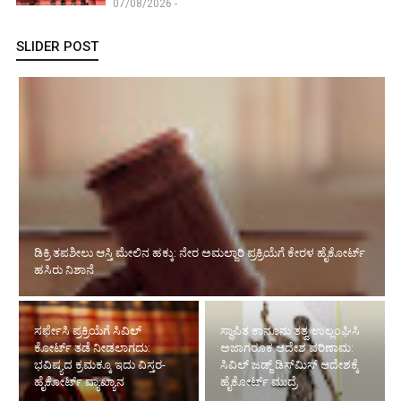
07/08/2026 -
SLIDER POST
ಸರ್ಫೇಸಿ ಪ್ರಕ್ರಿಯೆಗೆ ಸಿವಿಲ್ ಕೋರ್ಟ್ ತಡೆ ನೀಡಲಾಗದು: ಭವಿಷ್ಯದ ಕ್ರಮಕ್ಕೂ ಇದು
ವಿಸ್ತರ- ಹೈಕೋರ್ಟ್ ವ್ಯಾಖ್ಯಾನ
ಸ್ಥಾಪಿತ ಕಾನೂನು ತತ್ವ ಉಲ್ಲಂಘಿಸಿ
ಸರ್ಕಾರಿ ಉದ್ಯೋಗ ವಂಚನೆ
ಅಜಾಗರೂಕ ಆದೇಶ ಪರಿಣಾಮ:
ಪ್ರಕರಣ: ಕೈ ನಾಯಕರೆಂದು
ಸಿವಿಲ್ ಜಡ್ಜ್ ಡಿಸ್‌ಮಿಸ್ ಆದೇಶಕ್ಕೆ
ಬಿಂಬಿಸಿದ ಆರೋಪಿಗಳ ವಿರುದ್ಧ
ಹೈಕೋರ್ಟ್ ಮುದ್ರೆ
ಎಫ್‌ಐಆರ್ ರದ್ದತಿಗೆ ಹೈ ನಕಾರ