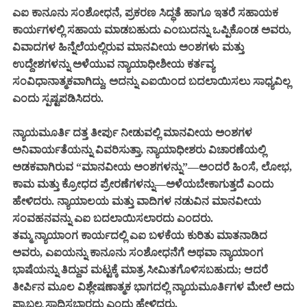
ಎಐ ಕಾನೂನು ಸಂಶೋಧನೆ, ಪ್ರಕರಣ ಸಿದ್ಧತೆ ಹಾಗೂ ಇತರೆ ಸಹಾಯಕ
ಕಾರ್ಯಗಳಲ್ಲಿ ಸಹಾಯ ಮಾಡಬಹುದು ಎಂಬುದನ್ನು ಒಪ್ಪಿಕೊಂಡ ಅವರು,
ವಿವಾದಗಳ ಹಿನ್ನೆಲೆಯಲ್ಲಿರುವ ಮಾನವೀಯ ಅಂಶಗಳು ಮತ್ತು
ಉದ್ದೇಶಗಳನ್ನು ಅಳೆಯುವ ನ್ಯಾಯಾಧೀಶೀಯ ಕರ್ತವ್ಯ
ಸಂವಿಧಾನಾತ್ಮಕವಾಗಿದ್ದು, ಅದನ್ನು ಎಐಯಿಂದ ಬದಲಾಯಿಸಲು ಸಾಧ್ಯವಿಲ್ಲ
ಎಂದು ಸ್ಪಷ್ಟಪಡಿಸಿದರು.
ನ್ಯಾಯಮೂರ್ತಿ ದತ್ತ ತೀರ್ಪು ನೀಡುವಲ್ಲಿ ಮಾನವೀಯ ಅಂಶಗಳ
ಅನಿವಾರ್ಯತೆಯನ್ನು ವಿವರಿಸುತ್ತಾ, ನ್ಯಾಯಾಧೀಶರು ವಿಚಾರಣೆಯಲ್ಲಿ
ಅಡಕವಾಗಿರುವ “ಮಾನವೀಯ ಅಂಶಗಳನ್ನು”—ಅಂದರೆ ಹಿಂಸೆ, ಲೋಭ,
ಕಾಮ ಮತ್ತು ಕ್ರೋಧದ ಪ್ರೇರಣೆಗಳನ್ನು—ಅಳೆಯಬೇಕಾಗುತ್ತದೆ ಎಂದು
ಹೇಳಿದರು. ನ್ಯಾಯಾಲಯ ಮತ್ತು ವಾದಿಗಳ ನಡುವಿನ ಮಾನವೀಯ
ಸಂವಹನವನ್ನು ಎಐ ಬದಲಾಯಿಸಲಾರದು ಎಂದರು.
ತಮ್ಮ ನ್ಯಾಯಾಂಗ ಕಾರ್ಯದಲ್ಲಿ ಎಐ ಬಳಕೆಯ ಕುರಿತು ಮಾತನಾಡಿದ
ಅವರು, ಎಐಯನ್ನು ಕಾನೂನು ಸಂಶೋಧನೆಗೆ ಅಥವಾ ನ್ಯಾಯಾಂಗ
ಭಾಷೆಯನ್ನು ತಿದ್ದುವ ಮಟ್ಟಕ್ಕೆ ಮಾತ್ರ ಸೀಮಿತಗೊಳಿಸಬಹುದು; ಆದರೆ
ತೀರ್ಪಿನ ಮೂಲ ವಿಶ್ಲೇಷಣಾತ್ಮಕ ಭಾಗದಲ್ಲಿ ನ್ಯಾಯಮೂರ್ತಿಗಳ ಮೇಲೆ ಅದು
ಪ್ರಾಬಲ್ಯ ಸಾಧಿಸಬಾರದು ಎಂದು ಹೇಳಿದರು.