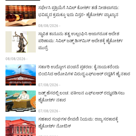
ಸರ್ಫೇಸಿ ಪ್ರಕ್ರಿಯೆಗೆ ಸಿವಿಲ್ ಕೋರ್ಟ್ ತಡೆ ನೀಡಲಾಗದು:
ಭವಿಷ್ಯದ ಕ್ರಮಕ್ಕೂ ಇದು ವಿಸ್ತರ- ಹೈಕೋರ್ಟ್ ವ್ಯಾಖ್ಯಾನ
08/08/2026 -
ಸ್ಥಾಪಿತ ಕಾನೂನು ತತ್ವ ಉಲ್ಲಂಘಿಸಿ ಅಜಾಗರೂಕ ಆದೇಶ
ಪರಿಣಾಮ: ಸಿವಿಲ್ ಜಡ್ಜ್ ಡಿಸ್‌ಮಿಸ್ ಆದೇಶಕ್ಕೆ ಹೈಕೋರ್ಟ್
ಮುದ್ರೆ
08/08/2026 -
ಸರ್ಕಾರಿ ಉದ್ಯೋಗ ವಂಚನೆ ಪ್ರಕರಣ: ಕೈ ನಾಯಕರೆಂದು
ಬಿಂಬಿಸಿದ ಆರೋಪಿಗಳ ವಿರುದ್ಧ ಎಫ್‌ಐಆರ್ ರದ್ದತಿಗೆ ಹೈ ನಕಾರ
07/08/2026 -
ಜಡ್ಜ್ ಹೆಸರಲ್ಲಿ ಲಂಚ: ವಕೀಲನ ಎಫ್‌ಐಆರ್ ರದ್ದುಪಡಿಸಲು
ಹೈಕೋರ್ಟ್ ನಕಾರ
07/08/2026 -
ಸಹಕಾರ ಸಂಘಗಳ ಠೇವಣಿ ನಿಯಮ: ರಾಜ್ಯ ಸರಕಾರಕ್ಕೆ
ಹೈಕೋರ್ಟ್ ನೋಟಿಸ್