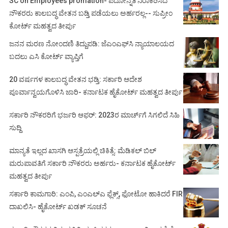
SC on Employees promation- ಪದೋನ್ನತಿ ನಿರಾಕರಿಸಿದ
ನೌಕರರು ಕಾಲಬದ್ಧ ವೇತನ ಬಡ್ತಿ ಪಡೆಯಲು ಅರ್ಹರಲ್ಲ-- ಸುಪ್ರೀಂ
ಕೋರ್ಟ್ ಮಹತ್ವದ ತೀರ್ಪು
ಜನನ ಮರಣ ನೋಂದಣಿ ತಿದ್ದುಪಡಿ: ಜೆಎಂಎಫ್‌ಸಿ ನ್ಯಾಯಾಲಯದ
ಬದಲು ಎಸಿ ಕೋರ್ಟ್‌ ವ್ಯಾಪ್ತಿಗೆ
20 ವರ್ಷಗಳ ಕಾಲಬದ್ಧ ವೇತನ ಭಡ್ತಿ: ಸರ್ಕಾರಿ ಆದೇಶ
ಪೂರ್ವಾನ್ವಯಗೊಳಿಸಿ ಜಾರಿ- ಕರ್ನಾಟಕ ಹೈಕೋರ್ಟ್ ಮಹತ್ವದ ತೀರ್ಪು
ಸರ್ಕಾರಿ ನೌಕರರಿಗೆ ಭರ್ಜರಿ ಆಫರ್: 2023ರ ಮಾರ್ಚ್‌ಗೆ ಸಿಗಲಿದೆ ಸಿಹಿ
ಸುದ್ದಿ
ಮಾನ್ಯತೆ ಇಲ್ಲದ ಖಾಸಗಿ ಆಸ್ಪತ್ರೆಯಲ್ಲಿ ಚಿಕಿತ್ಸೆ: ಮೆಡಿಕಲ್ ಬಿಲ್
ಮರುಪಾವತಿಗೆ ಸರ್ಕಾರಿ ನೌಕರರು ಅರ್ಹರು- ಕರ್ನಾಟಕ ಹೈಕೋರ್ಟ್
ಮಹತ್ವದ ತೀರ್ಪು
ಸರ್ಕಾರಿ ಕಾಮಗಾರಿ: ಎಂಪಿ, ಎಂಎಲ್‌ಎ ಫ್ಲೆಕ್ಸ್‌, ಫೋಟೋ ಹಾಕಿದರೆ FIR
ದಾಖಲಿಸಿ- ಹೈಕೋರ್ಟ್‌ ಖಡಕ್ ಸೂಚನೆ