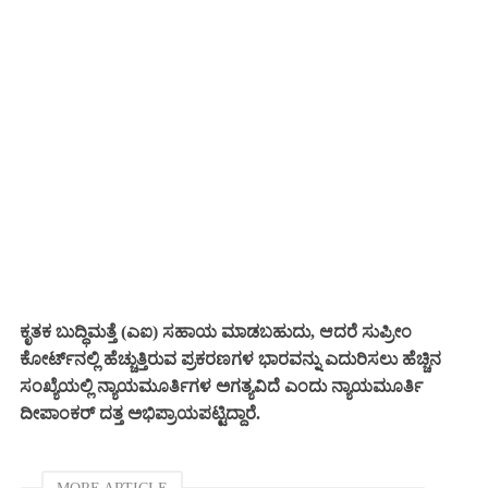
ಕೃತಕ ಬುದ್ಧಿಮತ್ತೆ (ಎಐ) ಸಹಾಯ ಮಾಡಬಹುದು, ಆದರೆ ಸುಪ್ರೀಂ
ಕೋರ್ಟ್‌ನಲ್ಲಿ ಹೆಚ್ಚುತ್ತಿರುವ ಪ್ರಕರಣಗಳ ಭಾರವನ್ನು ಎದುರಿಸಲು ಹೆಚ್ಚಿನ
ಸಂಖ್ಯೆಯಲ್ಲಿ ನ್ಯಾಯಮೂರ್ತಿಗಳ ಅಗತ್ಯವಿದೆ ಎಂದು ನ್ಯಾಯಮೂರ್ತಿ
ದೀಪಾಂಕರ್ ದತ್ತ ಅಭಿಪ್ರಾಯಪಟ್ಟಿದ್ದಾರೆ.