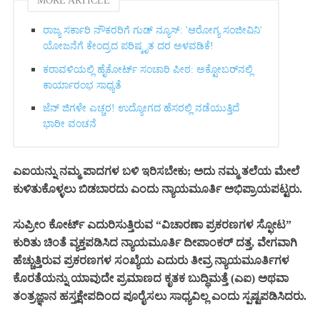
MORE ARTICLE
ರಾಜ್ಯ ಸರ್ಕಾರಿ ನೌಕರರಿಗೆ ಗುಡ್ ನ್ಯೂಸ್: 'ಆರೋಗ್ಯ ಸಂಜೀವಿನಿ'
ಯೋಜನೆಗೆ ಕೇಂದ್ರದ ಪರಿಷ್ಕೃತ ದರ ಅಳವಡಿಕೆ!
ಕರಾವಳಿಯಲ್ಲಿ ಹೈಕೋರ್ಟ್ ಸಂಚಾರಿ ಪೀಠ: ಅಕ್ಟೋಬರ್‌ನಲ್ಲಿ
ಕಾರ್ಯಾರಂಭ ಸಾಧ್ಯತೆ
ಜೆನ್ ಜಿಗಳೇ ಎಚ್ಚರ! ಉದ್ಯೋಗದ ಹೆಸರಲ್ಲಿ ನಡೆಯುತ್ತಿದೆ
ಭಾರೀ ವಂಚನೆ
ಎಐಯನ್ನು ನಮ್ಮ ಪಾದಗಳ ಬಳಿ ಇರಿಸಬೇಕು; ಅದು ನಮ್ಮ ತಲೆಯ ಮೇಲೆ
ಕುಳಿತುಕೊಳ್ಳಲು ಬಿಡಬಾರದು ಎಂದು ನ್ಯಾಯಮೂರ್ತಿ ಅಭಿಪ್ರಾಯಪಟ್ಟರು.
ಸುಪ್ರೀಂ ಕೋರ್ಟ್ ಎದುರಿಸುತ್ತಿರುವ “ವಿಚಾರಣಾ ಪ್ರಕರಣಗಳ ಸ್ಫೋಟ”
ಕುರಿತು ಚಿಂತೆ ವ್ಯಕ್ತಪಡಿಸಿದ ನ್ಯಾಯಮೂರ್ತಿ ದೀಪಾಂಕರ್ ದತ್ತ, ವೇಗವಾಗಿ
ಹೆಚ್ಚುತ್ತಿರುವ ಪ್ರಕರಣಗಳ ಸಂಖ್ಯೆಯ ಎದುರು ತೀವ್ರ ನ್ಯಾಯಮೂರ್ತಿಗಳ
ಕೊರತೆಯನ್ನು ಯಾವುದೇ ಪ್ರಮಾಣದ ಕೃತಕ ಬುದ್ಧಿಮತ್ತೆ (ಎಐ) ಅಥವಾ
ತಂತ್ರಜ್ಞಾನ ಹಸ್ತಕ್ಷೇಪದಿಂದ ಪೂರೈಸಲು ಸಾಧ್ಯವಿಲ್ಲ ಎಂದು ಸ್ಪಷ್ಟಪಡಿಸಿದರು.