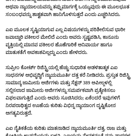
ಅಥವಾ ನ್ಯಾಯಾಲಯವನ್ನು ತಪ್ಪುಮಾರ್ಗಕ್ಕೆ ಒಯ್ಯುವುದು ಈ ಮೂಲಭೂತ
ಸಂಬಂಧವನ್ನು ಶಾಶ್ವತವಾಗಿ ಹಾನಿಗೊಳಿಸುತ್ತದೆ ಎಂದು ಎಚ್ಚರಿಸಿದರು.
ಎಐ ಮೂಲಕ ಸೃಷ್ಟಿಯಾಗುವ ಎಲ್ಲ ವಿಷಯಗಳನ್ನು ಪರಿಶೀಲಿಸುವ ಭಾರೀ
ಜವಾಬ್ದಾರಿ ವಕೀಲರ ಮೇಲಿದೆ ಎಂದು ಅವರು ಸ್ಪಷ್ಟಪಡಿಸಿ, ಕಾನೂನು
ವೃತ್ತಿಯಲ್ಲಿ ಮಾನವ ವಕೀಲರ ಹೊಣೆಗಾರಿಕೆ ಅನಿವಾರ್ಯ ಹಾಗೂ
ಮಾತುಕತೆಗೆ ಅವಕಾಶವಿಲ್ಲದ್ದು ಎಂದು ಹೇಳಿದರು.
ಸುಪ್ರೀಂ ಕೋರ್ಟ್ ರಿಜಿಸ್ಟ್ರಿಯಲ್ಲಿ ಹೆಚ್ಚು ಸುಧಾರಿತ ಆಡಳಿತಾತ್ಮಕ ಎಐ
ಸಾಧನಗಳ ಅಭಿವೃದ್ಧಿಗೆ ನ್ಯಾಯಮೂರ್ತಿ ದತ್ತ ಕರೆ ನೀಡಿದರು. ಪ್ರಸ್ತುತ ರಿಜಿಸ್ಟ್ರಿ
ಸಾಮಾನ್ಯ ಜಾಮೀನು ಅರ್ಜಿಗಳು ಮತ್ತು ಸೆಕ್ಷನ್ 389 ಅಪೀಲ್ಗಳಲ್ಲಿ
ಸಲ್ಲಿಸಲಾದ ಜಾಮೀನು ಅರ್ಜಿಗಳನ್ನು ಸಮರ್ಪಕವಾಗಿ ಪ್ರತ್ಯೇಕಿಸಲು
ವಿಫಲವಾಗುತ್ತಿದೆ ಎಂದು ಅವರು ಸೂಚಿಸಿದರು; ಏಕೆಂದರೆ ಇವುಗಳಿಗೆ
ನಿರಪರಾಧಿತ್ವದ ಊಹೆಯ ಕುರಿತು ವಿಭಿನ್ನ ನ್ಯಾಯಾಂಗ ದೃಷ್ಟಿಕೋನ
ಅಗತ್ಯವಿರುತ್ತದೆ.
ಎಐ ನೈತಿಕತೆಯ ಕುರಿತು ಮಾತನಾಡಿದ ನ್ಯಾಯಮೂರ್ತಿ ದತ್ತ, ರಾಜ ಮತ್ತು
ಕೋತಿಯ ಉಪಮೆಯನ್ನು ಬಳಸಿ, ಎಐಯನ್ನು ಸೇವಕನಂತೆ ನಮ್ಮ ಪಾದಗಳ