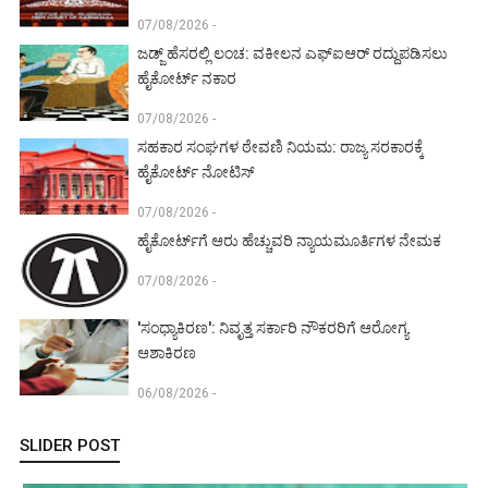
07/08/2026 -
ಜಡ್ಜ್ ಹೆಸರಲ್ಲಿ ಲಂಚ: ವಕೀಲನ ಎಫ್‌ಐಆರ್ ರದ್ದುಪಡಿಸಲು
ಹೈಕೋರ್ಟ್ ನಕಾರ
07/08/2026 -
ಸಹಕಾರ ಸಂಘಗಳ ಠೇವಣಿ ನಿಯಮ: ರಾಜ್ಯ ಸರಕಾರಕ್ಕೆ
ಹೈಕೋರ್ಟ್ ನೋಟಿಸ್
07/08/2026 -
ಹೈಕೋರ್ಟ್‌ಗೆ ಆರು ಹೆಚ್ಚುವರಿ ನ್ಯಾಯಮೂರ್ತಿಗಳ ನೇಮಕ
07/08/2026 -
'ಸಂಧ್ಯಾಕಿರಣ': ನಿವೃತ್ತ ಸರ್ಕಾರಿ ನೌಕರರಿಗೆ ಆರೋಗ್ಯ
ಆಶಾಕಿರಣ
06/08/2026 -
SLIDER POST