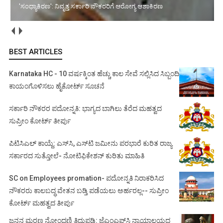
'ಸಂಧ್ಯಾಕಿರಣ': ನಿವೃತ್ತ ಸರ್ಕಾರಿ ನೌಕರರಿಗೆ ಆರೋಗ್ಯ ಆಶಾಕಿರಣ
BEST ARTICLES
Karnataka HC - 10 ವರ್ಷಕ್ಕಿಂತ ಹೆಚ್ಚು ಕಾಲ ಸೇವೆ ಸಲ್ಲಿಸಿದ ಸಿಬ್ಬಂದಿ
ಕಾಯಂಗೊಳಿಸಲು ಹೈಕೋರ್ಟ್ ಸೂಚನೆ
ಸರ್ಕಾರಿ ನೌಕರರ ಪದೋನ್ನತಿ: ಭಾಗ್ಯದ ಬಾಗಿಲು ತೆರೆದ ಮಹತ್ವದ
ಸುಪ್ರೀಂ ಕೋರ್ಟ್ ತೀರ್ಪು
ಪಿಟಿಸಿಎಲ್ ಕಾಯ್ದೆ: ಎಸ್‌ಸಿ, ಎಸ್‌ಟಿ ಜಮೀನು ಪರಭಾರೆ ಕುರಿತ ರಾಜ್ಯ
ಸರ್ಕಾರದ ಸುತ್ತೋಲೆ- ನೋಟಿಫಿಕೇಶನ್‌ ಕುರಿತು ಮಾಹಿತಿ
SC on Employees promation- ಪದೋನ್ನತಿ ನಿರಾಕರಿಸಿದ
ನೌಕರರು ಕಾಲಬದ್ಧ ವೇತನ ಬಡ್ತಿ ಪಡೆಯಲು ಅರ್ಹರಲ್ಲ-- ಸುಪ್ರೀಂ
ಕೋರ್ಟ್ ಮಹತ್ವದ ತೀರ್ಪು
ಜನನ ಮರಣ ನೋಂದಣಿ ತಿದ್ದುಪಡಿ: ಜೆಎಂಎಫ್‌ಸಿ ನ್ಯಾಯಾಲಯದ