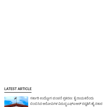
LATEST ARTICLE
ಸರ್ಕಾರಿ ಉದ್ಯೋಗ ವಂಚನೆ ಪ್ರಕರಣ: ಕೈ ನಾಯಕರೆಂದು
ಬಿಂಬಿಸಿದ ಆರೋಪಿಗಳ ವಿರುದ್ಧ ಎಫ್‌ಐಆರ್ ರದ್ದತಿಗೆ ಹೈ ನಕಾರ