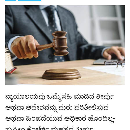
ನ್ಯಾಯಾಲಯವು ಒಮ್ಮೆ ಸಹಿ ಮಾಡಿದ ತೀರ್ಪು
ಅಥವಾ ಆದೇಶವನ್ನು ಮರು ಪರಿಶೀಲಿಸುವ
ಅಥವಾ ಹಿಂಪಡೆಯುವ ಅಧಿಕಾರ ಹೊಂದಿಲ್ಲ-
ಸುಪ್ರೀಂ ಕೋರ್ಟ್ ಮಹತ್ವದ ತೀರ್ಪು