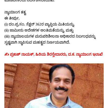
ಮಾಡಬೇಕೆಂದು ನಿರ್ದೇಶಿಸಲಾಯಿತು.
ನ್ಯಾಯಾಂಗ ತತ್ವ
ಈ ತೀರ್ಪು,
(i) ದಂ.ಪ್ರ.ಸಂ. ಸೆಕ್ಷನ್ 362ರ ವ್ಯಾಪ್ತಿಯ ಮಿತಿಯನ್ನು,
(ii) ಜಾಮೀನು ಆದೇಶಗಳ ಅಂತಿಮತೆಯನ್ನು, ಮತ್ತು
(iii) ನ್ಯಾಯಾಲಯಗಳ ಮರುಪರಿಶೀಲನಾ ಅಧಿಕಾರದ ನಿರ್ಬಂಧವನ್ನು
ಸ್ಪಷ್ಟವಾಗಿ ಸ್ಥಾಪಿಸುವ ಮಹತ್ವದ ನಿರ್ಣಯವಾಗಿದೆ.
✍️ ಪ್ರಕಾಶ್ ನಾಯಕ್, ಹಿರಿಯ ಶಿರಸ್ತೇದಾರರು, ದ.ಕ. ನ್ಯಾಯಾಂಗ ಇಲಾಖೆ