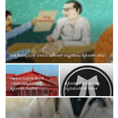
ಜಡ್ಜ್ ಹೆಸರಲ್ಲಿ ಲಂಚ: ವಕೀಲನ ಎಫ್‌ಐಆರ್ ರದ್ದುಪಡಿಸಲು ಹೈಕೋರ್ಟ್ ನಕಾರ
ಸಹಕಾರ ಸಂಘಗಳ ಠೇವಣಿ
ನಿಯಮ: ರಾಜ್ಯ ಸರಕಾರಕ್ಕೆ
ಹೈಕೋರ್ಟ್‌ಗೆ ಆರು ಹೆಚ್ಚುವರಿ
ಹೈಕೋರ್ಟ್ ನೋಟಿಸ್
ನ್ಯಾಯಮೂರ್ತಿಗಳ ನೇಮಕ