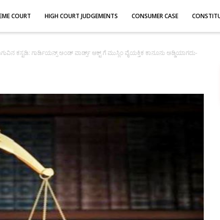
EME COURT
HIGH COURT JUDGEMENTS
CONSUMER CASE
CONSTIT
ಗುವಿನ ಕಸ್ಟಡಿ: ಗಾರ್ಡಿಯನ್ಸ್ ಅಂಡ್ ವಾರ್ಡ್ಸ್ ಆಕ್ಟ್ ಗೆ ಮುಸ್ಲಿಂ ವೈಯಕ್ತಿಕ ಕಾನೂನು ಅಡ್ಡಿಯಾಗದು-