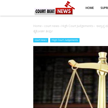
-->
HOME
SUPR
Home
›
court news
›
High Court Judgements
›
ಅಪ್ರಾಪ್ತ ಮ
ಹೈಕೋರ್ಟ್‌ ತೀರ್ಪು
court news
High Court Judgements