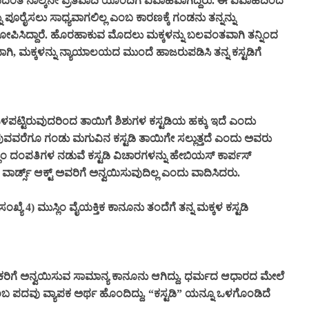
ದಂತೆ ನಾಲ್ಕನೇ ಪ್ರತಿವಾದಿ ಯೊಂದಿಗೆ ವಿವಾಹವಾಗಿದ್ದರು. ಈ ವಿವಾಹದಿಂದ
ು ಪೂರೈಸಲು ಸಾಧ್ಯವಾಗಲಿಲ್ಲ ಎಂಬ ಕಾರಣಕ್ಕೆ ಗಂಡನು ತನ್ನನ್ನು
ೋಪಿಸಿದ್ದಾರೆ. ಹೊರಹಾಕುವ ಮೊದಲು ಮಕ್ಕಳನ್ನು ಬಲವಂತವಾಗಿ ತನ್ನಿಂದ
ಗಿ, ಮಕ್ಕಳನ್ನು ನ್ಯಾಯಾಲಯದ ಮುಂದೆ ಹಾಜರುಪಡಿಸಿ ತನ್ನ ಕಸ್ಟಡಿಗೆ
 ಒಳಪಟ್ಟಿರುವುದರಿಂದ ತಾಯಿಗೆ ಶಿಶುಗಳ ಕಸ್ಟಡಿಯ ಹಕ್ಕು ಇದೆ ಎಂದು
ುವವರೆಗೂ ಗಂಡು ಮಗುವಿನ ಕಸ್ಟಡಿ ತಾಯಿಗೇ ಸಲ್ಲುತ್ತದೆ ಎಂದು ಅವರು
್ಲಿಂ ದಂಪತಿಗಳ ನಡುವೆ ಕಸ್ಟಡಿ ವಿಚಾರಗಳನ್ನು ಹೇಬಿಯಸ್ ಕಾರ್ಪಸ್
ರ್ಡ್ಸ್ ಆಕ್ಟ್ ಅವರಿಗೆ ಅನ್ವಯಿಸುವುದಿಲ್ಲ ಎಂದು ವಾದಿಸಿದರು.
ಸಂಖ್ಯೆ 4) ಮುಸ್ಲಿಂ ವೈಯಕ್ತಿಕ ಕಾನೂನು ತಂದೆಗೆ ತನ್ನ ಮಕ್ಕಳ ಕಸ್ಟಡಿ
ಾಗರಿಕರಿಗೆ ಅನ್ವಯಿಸುವ ಸಾಮಾನ್ಯ ಕಾನೂನು ಆಗಿದ್ದು, ಧರ್ಮದ ಆಧಾರದ ಮೇಲೆ
ಬ ಪದವು ವ್ಯಾಪಕ ಅರ್ಥ ಹೊಂದಿದ್ದು, “ಕಸ್ಟಡಿ” ಯನ್ನೂ ಒಳಗೊಂಡಿದೆ