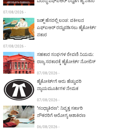
ವಿರುದ್ಧ ಎಫ್‌ಐಆರ್ ರದ್ದತಿಗೆ ಹೈ ನಕಾರ
07/08/2026 -
ಜಡ್ಜ್ ಹೆಸರಲ್ಲಿ ಲಂಚ: ವಕೀಲನ
ಎಫ್‌ಐಆರ್ ರದ್ದುಪಡಿಸಲು ಹೈಕೋರ್ಟ್
ನಕಾರ
07/08/2026 -
ಸಹಕಾರ ಸಂಘಗಳ ಠೇವಣಿ ನಿಯಮ:
ರಾಜ್ಯ ಸರಕಾರಕ್ಕೆ ಹೈಕೋರ್ಟ್ ನೋಟಿಸ್
07/08/2026 -
ಹೈಕೋರ್ಟ್‌ಗೆ ಆರು ಹೆಚ್ಚುವರಿ
ನ್ಯಾಯಮೂರ್ತಿಗಳ ನೇಮಕ
07/08/2026 -
'ಸಂಧ್ಯಾಕಿರಣ': ನಿವೃತ್ತ ಸರ್ಕಾರಿ
ನೌಕರರಿಗೆ ಆರೋಗ್ಯ ಆಶಾಕಿರಣ
06/08/2026 -