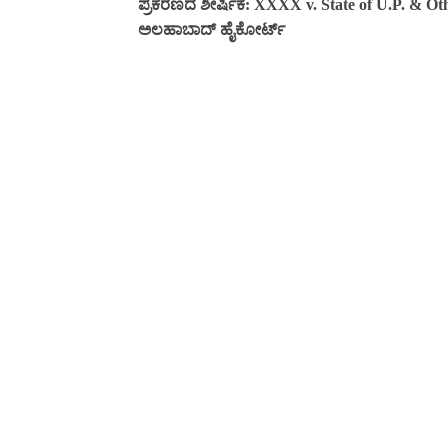
ಪ್ರಕರಣದ ಶೀರ್ಷಿಕೆ: XXXX v. State of U.P. & Ot
ಅಲಹಾಬಾದ್ ಹೈಕೋರ್ಟ್‌