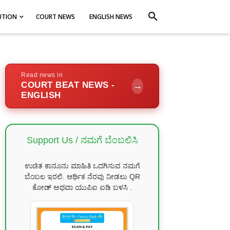
search
UTION
COURT NEWS
ENGLISH NEWS
Read news in
COURT BEAT NEWS -
→
ENGLISH
Support Us / ನಮಗೆ ಬೆಂಬಲಿಸಿ
ಉಚಿತ ಕಾನೂನು ಮಾಹಿತಿ ಒದಗಿಸುವ ನಮಗೆ
ಬೆಂಬಲ ಇರಲಿ. ಆರ್ಥಿಕ ನೆರವು ನೀಡಲು QR
ಕೋಡ್ ಅಥವಾ ಯುಪಿಐ ಐಡಿ ಬಳಸಿ .