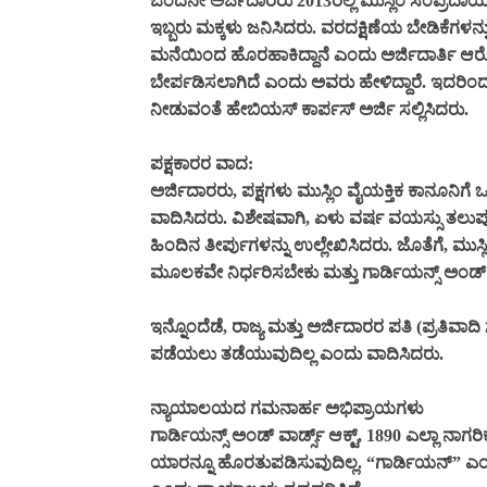
ಒಂದನೇ ಅರ್ಜಿದಾರರು 2013ರಲ್ಲಿ ಮುಸ್ಲಿಂ ಸಂಪ್ರದಾಯ
ಇಬ್ಬರು ಮಕ್ಕಳು ಜನಿಸಿದರು. ವರದಕ್ಷಿಣೆಯ ಬೇಡಿಕೆಗಳನ್ನ
ಮನೆಯಿಂದ ಹೊರಹಾಕಿದ್ದಾನೆ ಎಂದು ಅರ್ಜಿದಾರ್ತಿ ಆರ
ಬೇರ್ಪಡಿಸಲಾಗಿದೆ ಎಂದು ಅವರು ಹೇಳಿದ್ದಾರೆ. ಇದರಿಂದಾ
ನೀಡುವಂತೆ ಹೇಬಿಯಸ್ ಕಾರ್ಪಸ್ ಅರ್ಜಿ ಸಲ್ಲಿಸಿದರು.
ಪಕ್ಷಕಾರರ ವಾದ:
ಅರ್ಜಿದಾರರು, ಪಕ್ಷಗಳು ಮುಸ್ಲಿಂ ವೈಯಕ್ತಿಕ ಕಾನೂನಿಗೆ
ವಾದಿಸಿದರು. ವಿಶೇಷವಾಗಿ, ಏಳು ವರ್ಷ ವಯಸ್ಸು ತಲುಪ
ಹಿಂದಿನ ತೀರ್ಪುಗಳನ್ನು ಉಲ್ಲೇಖಿಸಿದರು. ಜೊತೆಗೆ, ಮುಸ
ಮೂಲಕವೇ ನಿರ್ಧರಿಸಬೇಕು ಮತ್ತು ಗಾರ್ಡಿಯನ್ಸ್ ಅಂಡ್ ವಾ
ಇನ್ನೊಂದೆಡೆ, ರಾಜ್ಯ ಮತ್ತು ಅರ್ಜಿದಾರರ ಪತಿ (ಪ್ರತಿವಾದಿ 
ಪಡೆಯಲು ತಡೆಯುವುದಿಲ್ಲ ಎಂದು ವಾದಿಸಿದರು.
ನ್ಯಾಯಾಲಯದ ಗಮನಾರ್ಹ ಅಭಿಪ್ರಾಯಗಳು
ಗಾರ್ಡಿಯನ್ಸ್ ಅಂಡ್ ವಾರ್ಡ್ಸ್ ಆಕ್ಟ್, 1890 ಎಲ್ಲಾ ನ
ಯಾರನ್ನೂ ಹೊರತುಪಡಿಸುವುದಿಲ್ಲ. “ಗಾರ್ಡಿಯನ್” ಎಂ