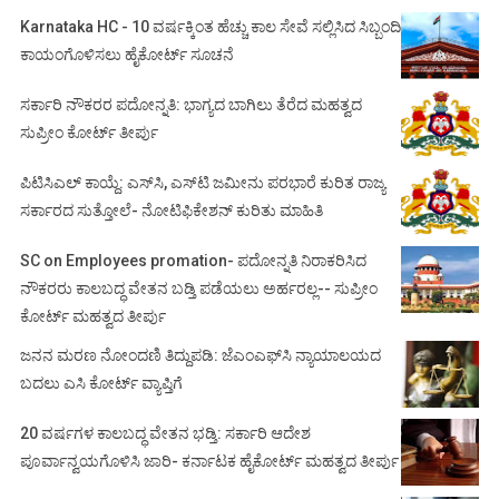
Karnataka HC - 10 ವರ್ಷಕ್ಕಿಂತ ಹೆಚ್ಚು ಕಾಲ ಸೇವೆ ಸಲ್ಲಿಸಿದ ಸಿಬ್ಬಂದಿ
ಕಾಯಂಗೊಳಿಸಲು ಹೈಕೋರ್ಟ್ ಸೂಚನೆ
ಸರ್ಕಾರಿ ನೌಕರರ ಪದೋನ್ನತಿ: ಭಾಗ್ಯದ ಬಾಗಿಲು ತೆರೆದ ಮಹತ್ವದ
ಸುಪ್ರೀಂ ಕೋರ್ಟ್ ತೀರ್ಪು
ಪಿಟಿಸಿಎಲ್ ಕಾಯ್ದೆ: ಎಸ್‌ಸಿ, ಎಸ್‌ಟಿ ಜಮೀನು ಪರಭಾರೆ ಕುರಿತ ರಾಜ್ಯ
ಸರ್ಕಾರದ ಸುತ್ತೋಲೆ- ನೋಟಿಫಿಕೇಶನ್‌ ಕುರಿತು ಮಾಹಿತಿ
SC on Employees promation- ಪದೋನ್ನತಿ ನಿರಾಕರಿಸಿದ
ನೌಕರರು ಕಾಲಬದ್ಧ ವೇತನ ಬಡ್ತಿ ಪಡೆಯಲು ಅರ್ಹರಲ್ಲ-- ಸುಪ್ರೀಂ
ಕೋರ್ಟ್ ಮಹತ್ವದ ತೀರ್ಪು
ಜನನ ಮರಣ ನೋಂದಣಿ ತಿದ್ದುಪಡಿ: ಜೆಎಂಎಫ್‌ಸಿ ನ್ಯಾಯಾಲಯದ
ಬದಲು ಎಸಿ ಕೋರ್ಟ್‌ ವ್ಯಾಪ್ತಿಗೆ
20 ವರ್ಷಗಳ ಕಾಲಬದ್ಧ ವೇತನ ಭಡ್ತಿ: ಸರ್ಕಾರಿ ಆದೇಶ
ಪೂರ್ವಾನ್ವಯಗೊಳಿಸಿ ಜಾರಿ- ಕರ್ನಾಟಕ ಹೈಕೋರ್ಟ್ ಮಹತ್ವದ ತೀರ್ಪು