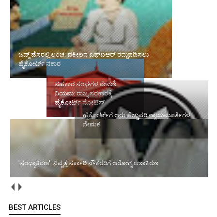
ಜಡ್ಜ್ ಹೆಸರಲ್ಲಿ ಲಂಚ: ವಕೀಲನ ಎಫ್‌ಐಆರ್ ರದ್ದುಪಡಿಸಲು ಹೈಕೋರ್ಟ್ ನಕಾರ
ಸಹಕಾರ ಸಂಘಗಳ ಠೇವಣಿ
ನಿಯಮ: ರಾಜ್ಯ ಸರಕಾರಕ್ಕೆ
ಹೈಕೋರ್ಟ್‌ಗೆ ಆರು ಹೆಚ್ಚುವರಿ
ಹೈಕೋರ್ಟ್ ನೋಟಿಸ್
ನ್ಯಾಯಮೂರ್ತಿಗಳ ನೇಮಕ
'ಸಂಧ್ಯಾಕಿರಣ': ನಿವೃತ್ತ ಸರ್ಕಾರಿ ನೌಕರರಿಗೆ ಆರೋಗ್ಯ ಆಶಾಕಿರಣ
BEST ARTICLES