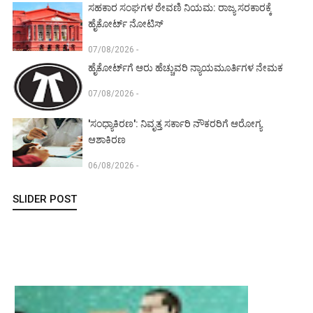
ಸಹಕಾರ ಸಂಘಗಳ ಠೇವಣಿ ನಿಯಮ: ರಾಜ್ಯ ಸರಕಾರಕ್ಕೆ
ಹೈಕೋರ್ಟ್ ನೋಟಿಸ್
07/08/2026 -
ಹೈಕೋರ್ಟ್‌ಗೆ ಆರು ಹೆಚ್ಚುವರಿ ನ್ಯಾಯಮೂರ್ತಿಗಳ ನೇಮಕ
07/08/2026 -
'ಸಂಧ್ಯಾಕಿರಣ': ನಿವೃತ್ತ ಸರ್ಕಾರಿ ನೌಕರರಿಗೆ ಆರೋಗ್ಯ
ಆಶಾಕಿರಣ
06/08/2026 -
SLIDER POST