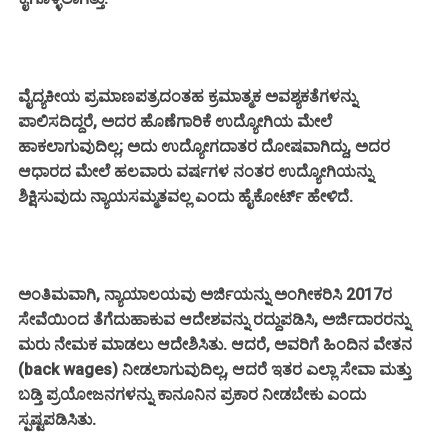
ವೈದ್ಯಕೀಯ ಪ್ರಮಾಣಪತ್ರದಂತಹ ಕ್ರಮಾತ್ಮಕ ಅವಶ್ಯಕತೆಗಳನ್ನು
ಪಾಲಿಸದಿದ್ದರೆ, ಅದರ ಹೊಣೆಗಾರಿಕೆ ಉದ್ಯೋಗಿಯ ಮೇಲೆ
ಹಾಕಲಾಗುವುದಿಲ್ಲ; ಅದು ಉದ್ಯೋಗದಾತರ ದೋಷವಾಗಿದ್ದು, ಅದರ
ಆಧಾರದ ಮೇಲೆ ಹಲವಾರು ವರ್ಷಗಳ ನಂತರ ಉದ್ಯೋಗಿಯನ್ನು
ಶಿಕ್ಷಿಸುವುದು ನ್ಯಾಯಸಮ್ಮತವಲ್ಲ ಎಂದು ಹೈಕೋರ್ಟ್ ಹೇಳಿದೆ.
ಅಂತಿಮವಾಗಿ, ನ್ಯಾಯಾಲಯವು ಅರ್ಜಿಯನ್ನು ಅಂಗೀಕರಿಸಿ 2017ರ
ಸೇವೆಯಿಂದ ತೆಗೆದುಹಾಕುವ ಆದೇಶವನ್ನು ರದ್ದುಪಡಿಸಿ, ಅರ್ಜಿದಾರರನ್ನು
ಮರು ನೇಮಕ ಮಾಡಲು ಆದೇಶಿಸಿತು. ಆದರೆ, ಅವರಿಗೆ ಹಿಂದಿನ ವೇತನ
(back wages) ನೀಡಲಾಗುವುದಿಲ್ಲ, ಆದರೆ ಇತರ ಎಲ್ಲಾ ಸೇವಾ ಮತ್ತು
ಬಡ್ತಿ ಪ್ರಯೋಜನಗಳನ್ನು ಕಾನೂನಿನ ಪ್ರಕಾರ ನೀಡಬೇಕು ಎಂದು
ಸ್ಪಷ್ಟಪಡಿಸಿತು.