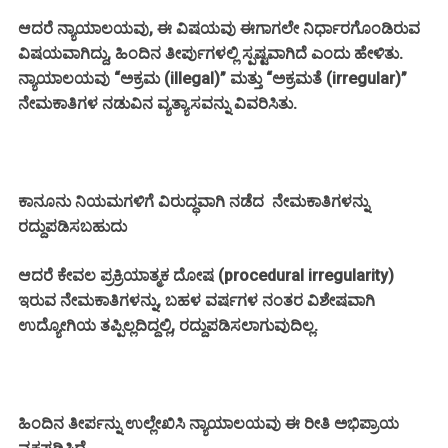
ಆದರೆ ನ್ಯಾಯಾಲಯವು, ಈ ವಿಷಯವು ಈಗಾಗಲೇ ನಿರ್ಧಾರಗೊಂಡಿರುವ
ವಿಷಯವಾಗಿದ್ದು, ಹಿಂದಿನ ತೀರ್ಪುಗಳಲ್ಲಿ ಸ್ಪಷ್ಟವಾಗಿದೆ ಎಂದು ಹೇಳಿತು.
ನ್ಯಾಯಾಲಯವು “ಅಕ್ರಮ (illegal)” ಮತ್ತು “ಅಕ್ರಮತೆ (irregular)”
ನೇಮಕಾತಿಗಳ ನಡುವಿನ ವ್ಯತ್ಯಾಸವನ್ನು ವಿವರಿಸಿತು.
ಕಾನೂನು ನಿಯಮಗಳಿಗೆ ವಿರುದ್ಧವಾಗಿ ನಡೆದ ನೇಮಕಾತಿಗಳನ್ನು
ರದ್ದುಪಡಿಸಬಹುದು
ಆದರೆ ಕೇವಲ ಪ್ರಕ್ರಿಯಾತ್ಮಕ ದೋಷ (procedural irregularity)
ಇರುವ ನೇಮಕಾತಿಗಳನ್ನು, ಬಹಳ ವರ್ಷಗಳ ನಂತರ ವಿಶೇಷವಾಗಿ
ಉದ್ಯೋಗಿಯ ತಪ್ಪಿಲ್ಲದಿದ್ದಲ್ಲಿ, ರದ್ದುಪಡಿಸಲಾಗುವುದಿಲ್ಲ.
ಹಿಂದಿನ ತೀರ್ಪನ್ನು ಉಲ್ಲೇಖಿಸಿ ನ್ಯಾಯಾಲಯವು ಈ ರೀತಿ ಅಭಿಪ್ರಾಯ