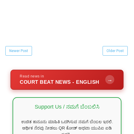
Newer Post
Older Post
Read news in
→
COURT BEAT NEWS - ENGLISH
Support Us / ನಮಗೆ ಬೆಂಬಲಿಸಿ
ಉಚಿತ ಕಾನೂನು ಮಾಹಿತಿ ಒದಗಿಸುವ ನಮಗೆ ಬೆಂಬಲ ಇರಲಿ.
ಆರ್ಥಿಕ ನೆರವು ನೀಡಲು QR ಕೋಡ್ ಅಥವಾ ಯುಪಿಐ ಐಡಿ