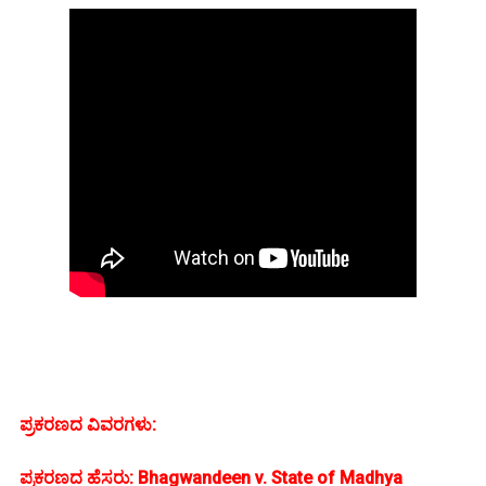
ಪ್ರಕರಣದ ವಿವರಗಳು:
ಪ್ರಕರಣದ ಹೆಸರು: Bhagwandeen v. State of Madhya