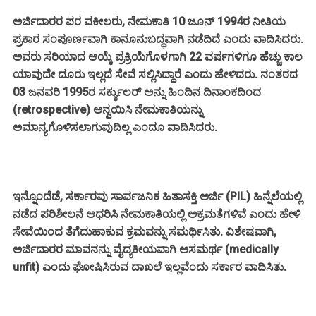
ಅರ್ಜಿದಾರರ ಪರ ವಕೀಲರು, ನೇಮಕಾತಿ 10 ಜೂನ್ 1994ರ ನೀತಿಯ
ಪ್ರಕಾರ ಸಂಪೂರ್ಣವಾಗಿ ಕಾನೂನುಬದ್ಧವಾಗಿ ನಡೆದಿದೆ ಎಂದು ವಾದಿಸಿದರು.
ಅವರು ಸರಿಯಾದ ಆಯ್ಕೆ ಪ್ರಕ್ರಿಯೆಗೊಳಗಾಗಿ 22 ವರ್ಷಗಳಿಗೂ ಹೆಚ್ಚು ಕಾಲ
ಯಾವುದೇ ದೂರು ಇಲ್ಲದೆ ಸೇವೆ ಸಲ್ಲಿಸಿದ್ದಾರೆ ಎಂದು ಹೇಳಿದರು. ನಂತರದ
03 ಜನವರಿ 1995ರ ಸರ್ಕ್ಯುಲರ್ ಅನ್ನು ಹಿಂದಿನ ದಿನಾಂಕದಿಂದ
(retrospective) ಅನ್ವಯಿಸಿ ನೇಮಕಾತಿಯನ್ನು
ಅಮಾನ್ಯಗೊಳಿಸಲಾಗುವುದಿಲ್ಲ ಎಂದೂ ವಾದಿಸಿದರು.
ಇನ್ನೊಂದೆಡೆ, ಸರ್ಕಾರವು ಸಾರ್ವಜನಿಕ ಹಿತಾಸಕ್ತಿ ಅರ್ಜಿ (PIL) ಹಿನ್ನೆಲೆಯಲ್ಲಿ
ನಡೆದ ಪರಿಶೀಲನೆ ಆಧರಿಸಿ ನೇಮಕಾತಿಯಲ್ಲಿ ಅಕ್ರಮತೆಗಳಿವೆ ಎಂದು ಹೇಳಿ
ಸೇವೆಯಿಂದ ತೆಗೆದುಹಾಕುವ ಕ್ರಮವನ್ನು ಸಮರ್ಥಿಸಿತು. ವಿಶೇಷವಾಗಿ,
ಅರ್ಜಿದಾರರ ಮಾವನನ್ನು ವೈದ್ಯಕೀಯವಾಗಿ ಅಸಮರ್ಥ (medically
unfit) ಎಂದು ಘೋಷಿಸಿರುವ ದಾಖಲೆ ಇಲ್ಲವೆಂದು ಸರ್ಕಾರ ವಾದಿಸಿತು.