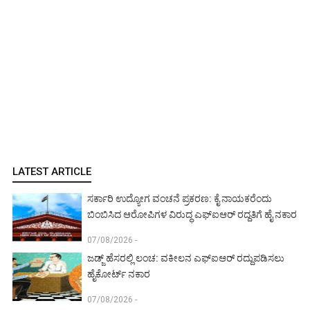
LATEST ARTICLE
ಸರ್ಕಾರಿ ಉದ್ಯೋಗ ವಂಚನೆ ಪ್ರಕರಣ: ಕೈ ನಾಯಕರೆಂದು
ಬಿಂಬಿಸಿದ ಆರೋಪಿಗಳ ವಿರುದ್ಧ ಎಫ್‌ಐಆರ್ ರದ್ದತಿಗೆ ಹೈ ನಕಾರ
07/08/2026 -
ಜಡ್ಜ್ ಹೆಸರಲ್ಲಿ ಲಂಚ: ವಕೀಲನ ಎಫ್‌ಐಆರ್ ರದ್ದುಪಡಿಸಲು
ಹೈಕೋರ್ಟ್ ನಕಾರ
07/08/2026 -