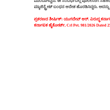
ಮುಂದಾಗಿದ್ದರು. ಈ ಸಂದರ್ಭದಲ್ಲಿ ಪೊಲೀಸರಿಗೆ ಸಹಕರಿಸದ್ದ
ಮ್ಯಾಜಿಸ್ಟ್ರೇಟ್ ಬಂಧನ ಆದೇಶ ಹೊರಡಿಸಿದ್ದರು. ಅದನ್ನು ಪ್
ಪ್ರಕರಣದ ಶೀರ್ಷಿಕ್: ಯುಗದೇವ್ ಆರ್. ವಿರುದ್ಧ ಕರ್ನಾ
ಕರ್ನಾಟಕ ಹೈಕೋರ್ಟ್‌, Crl Pet. 981/2026 Dated 2