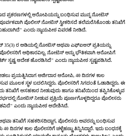
ುದಾದ ಪ್ರಕರಣಗಳಲ್ಲಿ ಆರೋಪಿಯನ್ನು ಬಂಧಿಸುವ ಮುನ್ನ ನೋಟಿಸ್‌
್ವಕವಾಗಿ ಪೊಲೀಸ್ ನೋಟಿಸ್ ಸ್ವೀಕರಿಸದೆ ತಲೆಮರೆಸಿಕೊಂಡು ತನಿಖೆಗೆ
ುದಾಗಿದೆ" ಎಂದು ನ್ಯಾಯಪೀಠ ವಿವರಣೆ ನೀಡಿದೆ.
ನ್ 35(3) ರ ಅಡಿಯಲ್ಲಿ ನೋಟಿಸ್ ಅಥವಾ ಎಫ್‌ಐಆರ್ ಪ್ರತಿಯನ್ನು
ು ಪೊಲೀಸರಿಗೆ ಅಧಿಕಾರವಿಲ್ಲ. ನೋಟಿಸ್‌ ಅನ್ನು ಭೌತಿಕವಾಗಿ ಆರೋಪಿಗೆ
್ ಸ್ಪಷ್ಟ ಆದೇಶ ಹೊರಡಿಸಿದೆ" ಎಂದು ನ್ಯಾಯಪೀಠ ಸ್ಪಷ್ಟಪಡಿಸಿದೆ.
ಡಲು ಪ್ರಯತ್ನಿಸಿದಾಗ ಅರ್ಜಿದಾರ ಆರೋಪಿ, 40 ದಿನಗಳ ಕಾಲ
ುವ ಮೂಲಕ ಸ್ಥಳ ಬದಲಿಸಿದ್ದರು. ಪೊಲೀಸರಿಗೆ ಸಿಗದಂತೆ ಓಡಾಡಿದ್ದರು. ಈ
ು ತನಿಖೆಗೆ ಅಸಹಕಾರ ನೀಡುವುದು ಹಾಗೂ ತನಿಖೆಯಿಂದ ತಪ್ಪಿಸಿಕೊಳ್ಳುವ
ರ್ಭದಲ್ಲಿ ನೋಟಿಸ್‌ ನೀಡುವ ಪ್ರಕ್ರಿಯೆ ಪೂರ್ಣಗೊಳ್ಳದಿದ್ದರೂ ಪೊಲೀಸರು
ಶವಿದೆ" ಎಂದು ನ್ಯಾಯಪೀಠ ಆದೇಶಿಸಿದೆ.
ಥವಾ ತನಿಖೆಗೆ ಸಹಕರಿಸದಿದ್ದಾಗ, ಪೊಲೀಸರು ಅವರನ್ನು ಬಂಧಿಸುವ
40 ದಿನಗಳ ಕಾಲ ಪೊಲೀಸರಿಗೆ ಚಳ್ಳೆಹಣ್ಣು ತಿನ್ನಿಸಿದ್ದಾರೆ. ಇದು ಬಂಧನಕ್ಕೆ