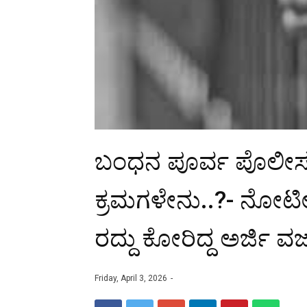
ಬಂಧನ ಪೂರ್ವ ಪೊಲೀಸ
ಕ್ರಮಗಳೇನು..?- ನೋಟ
ರದ್ದು ಕೋರಿದ್ದ ಅರ್ಜಿ 
Friday, April 3, 2026