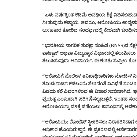
"ಏಳು ವರ್ಷಕ್ಕಿಂತ ಕಡಿಮೆ ಅವಧಿಯ ಶಿಕ್ಷೆ ವಿಧಿಸಬಹ
ನೀಡುವುದು ಕಡ್ಡಾಯ. ಆದರೂ, ಆರೋಪಿಯು ಉದ್ದೇಶಪೂರ
ಅಸಹಕಾರ ತೋರಿದ ಸಂದರ್ಭದಲ್ಲಿ ನೇರವಾಗಿ ಬಂಧಿಸಬಹ
“ಭಾರತೀಯ ನಾಗರಿಕ ಸುರಕ್ಷಾ ಸಂಹಿತ (BNSS)ನ ಸೆಕ್ಷ
ವಾಟ್ಸಾಪ್ ಅಥವಾ ವಿದ್ಯುನ್ಮಾನ ವಿಧಾನದಲ್ಲಿ ತಲುಪಿಸಲ
ತಲುಪಿಸುವುದು ಅನಿವಾರ್ಯ. ಈ ಕುರಿತು ಸುಪ್ರೀಂ ಕೋರ್ಟ
“ಆರೋಪಿಗೆ ಪೊಲೀಸ್ ತನಿಖಾಧಿಕಾರಿಗಳು ನೋಟಿಸ್ ನೀ
ತಮಿಳುನಾಡಿನ ಕಡಲೂರು ಸೇರಿದಂತೆ ವಿವಿಧೆಡೆ ಸಂಚರಿಸ
ವಿಷಯ ಕರೆ ವಿವರಗಳಿಂದ ಈ ವಿಚಾರ ಸಾಬೀತಾಗಿದೆ. ಇದ
ಪ್ರಯತ್ನ ಎಂಬುದಾಗಿ ಪರಿಗಣಿಸಲ್ಪಡುತ್ತದೆ. ಇಂತಹ ಸಂದ
ಆರೋಪಿಯನ್ನು ವಶಕ್ಕೆ ಪಡೆಯಲು ಕಾನೂನಿನಲ್ಲಿ ಅವಕಾ
“ಆರೋಪಿಯು ನೋಟಿಸ್ ಸ್ವೀಕರಿಸಲು ನಿರಾಕರಿಸಿದಾಗ ಅ
ಅಧಿಕಾರ ಹೊಂದಿರುತ್ತಾರೆ. ಈ ಪ್ರಕರಣದಲ್ಲಿ ಅರ್ಜಿದಾರರು 