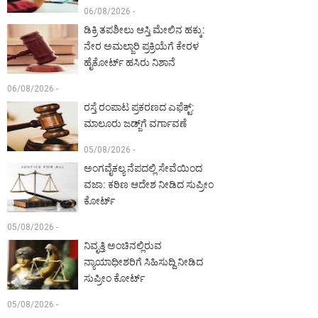
06/08/2026 -
ಡಿಕ್ರಿ ತಪಶೀಲು ಆಸ್ತಿ ಮೇಲಿನ ಹಕ್ಕು:
ನೇರ ಅಮಲ್ಜಾರಿ ಪ್ರಕ್ರಿಯೆಗೆ ಕೇರಳ
ಹೈಕೋರ್ಟ್ ಹಸಿರು ನಿಶಾನೆ
06/08/2026 -
ರಸ್ತೆ ರಂಪಾಟ ಪ್ರಕರಣದ ಎಫೆಕ್ಟ್‌:
ಮಾಲೂರು ಜಡ್ಜ್‌ಗೆ ವರ್ಗಾವಣೆ
05/08/2026 -
ಅಂಗವೈಕಲ್ಯ ನೆಪದಲ್ಲಿ ಸೇವೆಯಿಂದ
ವಜಾ: ಕಠಿಣ ಆದೇಶ ನೀಡಿದ ಸುಪ್ರೀಂ
ಕೋರ್ಟ್‌
05/08/2026 -
ನಿವೃತ್ತಿ ಅಂಚಿನಲ್ಲಿರುವ
ನ್ಯಾಯಾಧೀಶರಿಗೆ ಸಿಹಿಸುದ್ದಿ ನೀಡಿದ
ಸುಪ್ರೀಂ ಕೋರ್ಟ್‌
05/08/2026 -