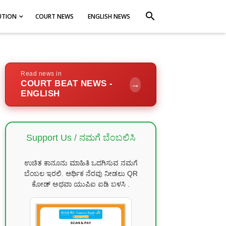
search
UTION
COURT NEWS
ENGLISH NEWS
Read news in
COURT BEAT NEWS -
→
ENGLISH
Support Us / ನಮಗೆ ಬೆಂಬಲಿಸಿ
ಉಚಿತ ಕಾನೂನು ಮಾಹಿತಿ ಒದಗಿಸುವ ನಮಗೆ
ಬೆಂಬಲ ಇರಲಿ. ಆರ್ಥಿಕ ನೆರವು ನೀಡಲು QR
ಕೋಡ್ ಅಥವಾ ಯುಪಿಐ ಐಡಿ ಬಳಸಿ .