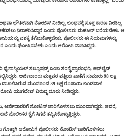
ನ್ನು ಬಂಧಿಸಿರುವಲ್ಲಿ ಯಾವುದೇ ಕಾನೂನು ಲೋಪಗಳು ಕಾಣುತ್ತಿಲ್ಲ" ಎಂದು
 ಅಥವಾ ಭೌತಿಕವಾಗಿ ನೋಟಿಸ್‌ ನೀಡಿಲ್ಲ. ಬಂಧನಕ್ಕೆ ಸೂಕ್ತ ಕಾರಣ ನೀಡಿಲ್ಲ.
ೀಕರಿಸಲು ನಿರಾಕರಿಸಿದ್ದಾರೆ ಎಂದು ಪೊಲೀಸರು ಮಹಜರ್ ಬರೆಯಬೇಕು. ಆ
ರೋಪಿಯನ್ನು ವಶಕ್ಕೆ ತೆಗೆದುಕೊಳ್ಳಬೇಕು. ಪೊಲೀಸರು ಈ ನಿಯಮಗಳನ್ನು
ಾಹಿರ ಎಂದು ಘೋಷಿಸಬೇಕು ಎಂದು ಆರೋಪಿ ವಾದಿಸಿದ್ದನು.
 ಫೈನಾನ್ಶಿಯಲ್ ಸಲ್ಯೂಷನ್ಸ್ ಎಂಬ ಸಂಸ್ಥೆ ಪ್ರಾರಂಭಿಸಿ, ಆನ್‌ಲೈನ್
ಸಿದ್ದರು. ಅರ್ಜಿದಾರರು ಮತ್ತವರ ಪತ್ನಿಯ ಖಾತೆಗೆ ಸುಮಾರು 98 ಲಕ್ಷ
ರು ದಾಖಲಿಸಿರುವ ಮೂವರಿಂದ 39 ಲಕ್ಷ ರೂಪಾಯಿ ಬಂಡವಾಳ
ಆರೋಪಿ ಯುಗದೇವ್ ವಿರುದ್ಧ ದೂರು ನೀಡಿದ್ದರು.
ಅರ್ಜಿದಾರರಿಗೆ ನೋಟಿಸ್‌ ಜಾರಿಗೊಳಿಸಲು ಮುಂದಾಗಿದ್ದರು. ಆದರೆ,
ಲೀಸರ ಕೈಗೆ ಸಿಗದೆ ತಪ್ಪಿಸಿಕೊಳ್ಳುತ್ತಿದ್ದರು.
ದು ಗೊತ್ತಾಗಿ ಆರೋಪಿಗೆ ಪೊಲೀಸರು ನೋಟಿಸ್ ಜಾರಿಗೊಳಿಸಲು