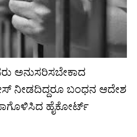
ರು ಅನುಸರಿಸಬೇಕಾದ
ೀಸ್ ನೀಡದಿದ್ದರೂ ಬಂಧನ ಆದೇಶ
ವಜಾಗೊಳಿಸಿದ ಹೈಕೋರ್ಟ್