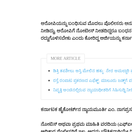
ಆರೋಪಿಯನ್ನು ಬಂಧಿಸುವ ಮೊದಲು ಪೊಲೀಸರು ಅನುಸರಿ
ನೀಡಿದ್ದು, ಆರೋಪಿಗೆ ನೋಟೀಸ್ ನೀಡದಿದ್ದರೂ ಬಂಧನ
ರದ್ದುಗೊಳಿಸಬೇಕು ಎಂದು ಕೋರಿದ್ದ ಅರ್ಜಿಯನ್ನು ಕರ್ನಾಟ
MORE ARTICLE
ಡಿಕ್ರಿ ತಪಶೀಲು ಆಸ್ತಿ ಮೇಲಿನ ಹಕ್ಕು: ನೇರ ಅಮಲ್ಜಾರಿ 
ರಸ್ತೆ ರಂಪಾಟ ಪ್ರಕರಣದ ಎಫೆಕ್ಟ್‌: ಮಾಲೂರು ಜಡ್ಜ್‌ಗೆ 
ನಿವೃತ್ತಿ ಅಂಚಿನಲ್ಲಿರುವ ನ್ಯಾಯಾಧೀಶರಿಗೆ ಸಿಹಿಸುದ್ದಿ ನ
ಕರ್ನಾಟಕ ಹೈಕೋರ್ಟ್‌ನ ನ್ಯಾಯಮೂರ್ತಿ ಎಂ. ನಾಗಪ್ರಸನ್
ನೋಟಿಸ್‌ ಅಥವಾ ಪ್ರಥಮ ಮಾಹಿತಿ ವರದಿಯ (ಎಫ್‌ಐಆರ್
ಅಧಿಕಾರ ಪೊಲೀಸರಿಗೆ ಇಲ್ಲ, ಅದನ್ನು ಭೌತಿಕವಾಗಿಯೇ ನ