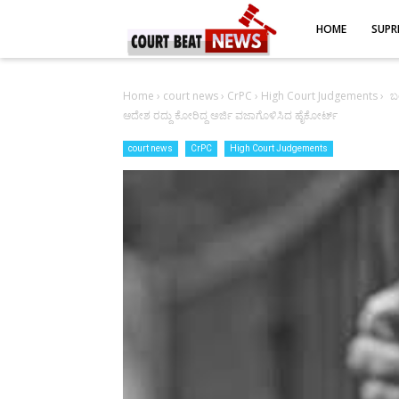
-->
HOME
SUPR
Home
›
court news
›
CrPC
›
High Court Judgements
›
ಬ
ಆದೇಶ ರದ್ದು ಕೋರಿದ್ದ ಅರ್ಜಿ ವಜಾಗೊಳಿಸಿದ ಹೈಕೋರ್ಟ್
court news
CrPC
High Court Judgements