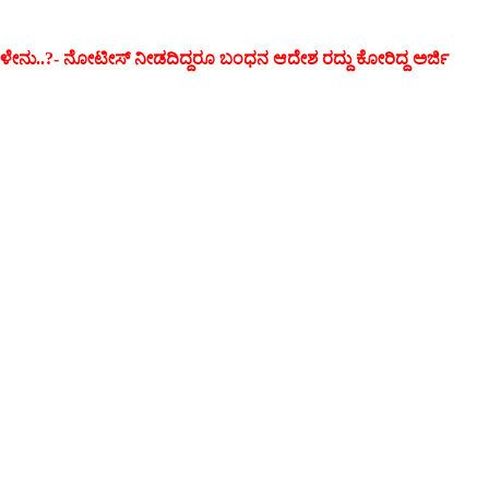
ನು..?- ನೋಟೀಸ್ ನೀಡದಿದ್ದರೂ ಬಂಧನ ಆದೇಶ ರದ್ದು ಕೋರಿದ್ದ ಅರ್ಜಿ