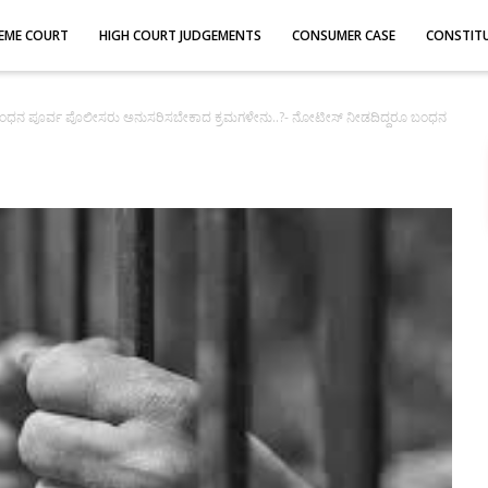
EME COURT
HIGH COURT JUDGEMENTS
CONSUMER CASE
CONSTIT
ಂಧನ ಪೂರ್ವ ಪೊಲೀಸರು ಅನುಸರಿಸಬೇಕಾದ ಕ್ರಮಗಳೇನು..?- ನೋಟೀಸ್ ನೀಡದಿದ್ದರೂ ಬಂಧನ