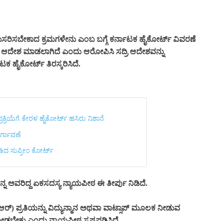
ಸಬೇಕಾದ ಕ್ರಮಗಳೇನು ಎಂಬ ಬಗ್ಗೆ ಕರ್ನಾಟಕ ಹೈಕೋರ್ಟ್ ವಿವರಣೆ
 ಆದೇಶ ಮಾಡಲಾಗಿದೆ ಎಂದು ಆರೋಪಿಸಿ ಸದ್ರಿ ಆದೇಶವನ್ನು
ಕ ಹೈಕೋರ್ಟ್ ತಿರಸ್ಕರಿಸಿದೆ.
ಪ್ರಕ್ರಿಯೆಗೆ ಕೇರಳ ಹೈಕೋರ್ಟ್ ಹಸಿರು ನಿಶಾನೆ
ವರ್ಗಾವಣೆ
ೀಡಿದ ಸುಪ್ರೀಂ ಕೋರ್ಟ್‌
ನ ಅವರಿದ್ದ ಏಕಸದಸ್ಯ ನ್ಯಾಯಪೀಠ ಈ ತೀರ್ಪು ನಿಡಿದೆ.
) ಪ್ರತಿಯನ್ನು ವಿದ್ಯುನ್ಮಾನ ಅಥವಾ ವಾಟ್ಸಾಪ್ ಮೂಲಕ ನೀಡುವ
ೀಡಬೇಕು ಎಂದು ನ್ಯಾಯಪೀಠ ಸ್ಪಷ್ಟಪಡಿಸಿದೆ.