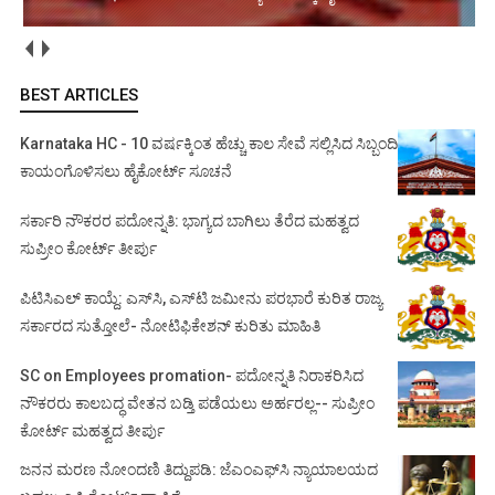
BEST ARTICLES
Karnataka HC - 10 ವರ್ಷಕ್ಕಿಂತ ಹೆಚ್ಚು ಕಾಲ ಸೇವೆ ಸಲ್ಲಿಸಿದ ಸಿಬ್ಬಂದಿ
ಕಾಯಂಗೊಳಿಸಲು ಹೈಕೋರ್ಟ್ ಸೂಚನೆ
ಸರ್ಕಾರಿ ನೌಕರರ ಪದೋನ್ನತಿ: ಭಾಗ್ಯದ ಬಾಗಿಲು ತೆರೆದ ಮಹತ್ವದ
ಸುಪ್ರೀಂ ಕೋರ್ಟ್ ತೀರ್ಪು
ಪಿಟಿಸಿಎಲ್ ಕಾಯ್ದೆ: ಎಸ್‌ಸಿ, ಎಸ್‌ಟಿ ಜಮೀನು ಪರಭಾರೆ ಕುರಿತ ರಾಜ್ಯ
ಸರ್ಕಾರದ ಸುತ್ತೋಲೆ- ನೋಟಿಫಿಕೇಶನ್‌ ಕುರಿತು ಮಾಹಿತಿ
SC on Employees promation- ಪದೋನ್ನತಿ ನಿರಾಕರಿಸಿದ
ನೌಕರರು ಕಾಲಬದ್ಧ ವೇತನ ಬಡ್ತಿ ಪಡೆಯಲು ಅರ್ಹರಲ್ಲ-- ಸುಪ್ರೀಂ
ಕೋರ್ಟ್ ಮಹತ್ವದ ತೀರ್ಪು
ಜನನ ಮರಣ ನೋಂದಣಿ ತಿದ್ದುಪಡಿ: ಜೆಎಂಎಫ್‌ಸಿ ನ್ಯಾಯಾಲಯದ