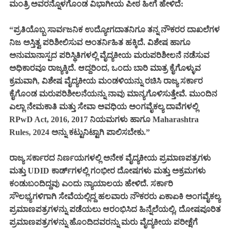
ಮಂತ್ರಿ ಅವರನ್ನೊಳಗೊಂಡ ವಿಭಾಗೀಯ ಪೀಠ ಹೀಗೆ ಹೇಳಿದೆ:
“ಪ್ರತಿಯೊಬ್ಬ ಸಾರ್ವಜನಿಕ ಉದ್ಯೋಗದಾತನಿಗೂ ತನ್ನ ನೌಕರರ ದಾಖಲೆಗಳ
ನಿಜ ಅಸ್ತಿತ್ವ ಪರಿಶೀಲಿಸುವ ಅಂತರ್ನಿಹಿತ ಹಕ್ಕಿದೆ. ವಿಶೇಷ ಹಾಗೂ
ಅನುಮಾನಾಸ್ಪದ ಪರಿಸ್ಥಿತಿಗಳಲ್ಲಿ ವೈದ್ಯಕೀಯ ಮರುಪರಿಶೀಲನೆ ನಡೆಸುವ
ಅಧಿಕಾರವೂ ರಾಜ್ಯಕ್ಕಿದೆ. ಆದ್ದರಿಂದ, ಒಂದು ಬಾರಿ ಮಾತ್ರ ಕೈಗೊಳ್ಳುವ
ಕ್ರಮವಾಗಿ, ವಿಶೇಷ ವೈದ್ಯಕೀಯ ಮಂಡಳಿಯನ್ನು ರಚಿಸಿ ರಾಜ್ಯ ಸರ್ಕಾರ
ಕೈಗೊಂಡ ಮರುಪರಿಶೀಲನೆಯನ್ನು ನಾವು ಮಾನ್ಯಗೊಳಿಸುತ್ತೇವೆ. ಮುಂದಿನ
ಎಲ್ಲಾ ನೇಮಕಾತಿ ಮತ್ತು ಸೇವಾ ಅವಧಿಯ ಅಂಗವೈಕಲ್ಯ ದಾವೆಗಳಲ್ಲಿ
RPwD Act, 2016, 2017 ನಿಯಮಗಳು ಹಾಗೂ Maharashtra
Rules, 2024 ಅನ್ನು ಕಟ್ಟುನಿಟ್ಟಾಗಿ ಪಾಲಿಸಬೇಕು.”
ರಾಜ್ಯ ಸರ್ಕಾರದ ನಿರ್ಣಯಗಳಲ್ಲಿ ಅನೇಕ ವೈದ್ಯಕೀಯ ಪ್ರಮಾಣಪತ್ರಗಳು
ಮತ್ತು UDID ಕಾರ್ಡ್‌ಗಳಲ್ಲಿ ಗಂಭೀರ ದೋಷಗಳು ಮತ್ತು ಅಕ್ರಮಗಳು
ಕಂಡುಬಂದಿದ್ದವು ಎಂದು ನ್ಯಾಯಾಲಯ ಹೇಳಿದೆ. ಸರ್ಕಾರಿ
ಸೌಲಭ್ಯಗಳಿಗಾಗಿ ಸೇವೆಯಲ್ಲಿದ್ದ ಹಲವಾರು ನೌಕರರು ಏಕಾಏಕಿ ಅಂಗವೈಕಲ್ಯ
ಪ್ರಮಾಣಪತ್ರಗಳನ್ನು ಪಡೆಯಲು ಆರಂಭಿಸಿದ ಹಿನ್ನೆಲೆಯಲ್ಲಿ, ದೋಷಪೂರಿತ
ಪ್ರಮಾಣಪತ್ರಗಳನ್ನು ಹೊಂದಿದವರನ್ನು ಮರು ವೈದ್ಯಕೀಯ ಪರೀಕ್ಷೆಗೆ