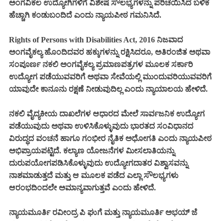
ಅಂಗವಿಕಲ ಉದ್ಯೋಗಿಗಳಿಗೆ ವಿಶೇಷ ಸೌಲಭ್ಯಗಳನ್ನು ಪರಿಚಯಿಸಿದ ಬಳಿಕ
ಹೆಚ್ಚಾಗಿ ಕಂಡುಬಂದಿದೆ ಎಂದು ನ್ಯಾಯಪೀಠ ಗಮನಿಸಿದೆ.
Rights of Persons with Disabilities Act, 2016 ನಿಜವಾದ
ಅಂಗವೈಕಲ್ಯ ಹೊಂದಿದವರ ಹಕ್ಕುಗಳನ್ನು ರಕ್ಷಿಸಿದರೂ, ಅತಿರಂಜಿತ ಅಥವಾ
ಸಂಪೂರ್ಣ ನಕಲಿ ಅಂಗವೈಕಲ್ಯ ಪ್ರಮಾಣಪತ್ರಗಳ ಮೂಲಕ ಸರ್ಕಾರಿ
ಉದ್ಯೋಗ ಪಡೆಯುವವರಿಗೆ ಅಥವಾ ಸೇವೆಯಲ್ಲಿ ಮುಂದುವರಿಯುವವರಿಗೆ
ಯಾವುದೇ ಕಾನೂನು ರಕ್ಷಣೆ ನೀಡುವುದಿಲ್ಲ ಎಂದು ನ್ಯಾಯಾಲಯ ಹೇಳಿದೆ.
ನಕಲಿ ವೈದ್ಯಕೀಯ ದಾಖಲೆಗಳ ಆಧಾರದ ಮೇಲೆ ಸಾರ್ವಜನಿಕ ಉದ್ಯೋಗ
ಪಡೆಯುವುದು ಅಥವಾ ಉಳಿಸಿಕೊಳ್ಳುವುದು ಭಾರತದ ಸಂವಿಧಾನದ
ವಿರುದ್ಧದ ವಂಚನೆ ಹಾಗೂ ಗಂಭೀರ ನೈತಿಕ ಅಧೋಗತಿ ಎಂದು ನ್ಯಾಯಪೀಠ
ಅಭಿಪ್ರಾಯಪಟ್ಟಿದೆ. ಕಲ್ಯಾಣ ಯೋಜನೆಗಳ ಮೀಸಲಾತಿಯನ್ನು
ದುರುಪಯೋಗಪಡಿಸಿಕೊಳ್ಳುವುದು ಉದ್ಯೋಗದಾತರ ವಿಶ್ವಾಸವನ್ನು
ನಾಶಮಾಡುತ್ತದೆ ಮತ್ತು ಆ ಮೂಲಕ ಪಡೆದ ಎಲ್ಲಾ ಸೌಲಭ್ಯಗಳು
ಆರಂಭದಿಂದಲೇ ಅಮಾನ್ಯವಾಗುತ್ತವೆ ಎಂದು ಹೇಳಿದೆ.
ನ್ಯಾಯಮೂರ್ತಿ ರವೀಂದ್ರ ಪಿ ಘುಗೆ ಮತ್ತು ನ್ಯಾಯಮೂರ್ತಿ ಅಭಯ್ ಜೆ