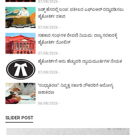
07/08/2026 -
ಜಡ್ಜ್ ಹೆಸರಲ್ಲಿ ಲಂಚ: ವಕೀಲನ ಎಫ್‌ಐಆರ್ ರದ್ದುಪಡಿಸಲು
ಹೈಕೋರ್ಟ್ ನಕಾರ
07/08/2026 -
ಸಹಕಾರ ಸಂಘಗಳ ಠೇವಣಿ ನಿಯಮ: ರಾಜ್ಯ ಸರಕಾರಕ್ಕೆ
ಹೈಕೋರ್ಟ್ ನೋಟಿಸ್
07/08/2026 -
ಹೈಕೋರ್ಟ್‌ಗೆ ಆರು ಹೆಚ್ಚುವರಿ ನ್ಯಾಯಮೂರ್ತಿಗಳ ನೇಮಕ
07/08/2026 -
'ಸಂಧ್ಯಾಕಿರಣ': ನಿವೃತ್ತ ಸರ್ಕಾರಿ ನೌಕರರಿಗೆ ಆರೋಗ್ಯ
ಆಶಾಕಿರಣ
06/08/2026 -
SLIDER POST