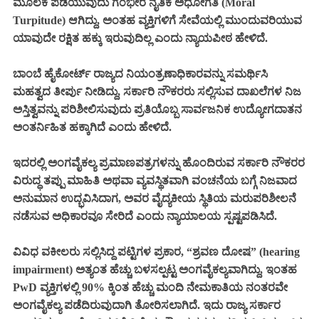
ಮೂಲಕ ಪಡೆಯುವುದು ಗಂಭೀರ ನೈತಿಕ ಅಧೋಗತಿ (Moral
Turpitude) ಆಗಿದ್ದು, ಅಂತಹ ವ್ಯಕ್ತಿಗಳಿಗೆ ಸೇವೆಯಲ್ಲಿ ಮುಂದುವರಿಯುವ
ಯಾವುದೇ ರಕ್ಷಿತ ಹಕ್ಕು ಇರುವುದಿಲ್ಲ ಎಂದು ನ್ಯಾಯಪೀಠ ಹೇಳಿದೆ.
ಬಾಂಬೆ ಹೈಕೋರ್ಟ್ ರಾಜ್ಯದ ನಿಯಂತ್ರಣಾಧಿಕಾರವನ್ನು ಸಮರ್ಥಿಸಿ
ಮಹತ್ವದ ತೀರ್ಪು ನೀಡಿದ್ದು, ಸರ್ಕಾರಿ ನೌಕರರು ಸಲ್ಲಿಸುವ ದಾಖಲೆಗಳ ನಿಜ
ಅಸ್ತಿತ್ವವನ್ನು ಪರಿಶೀಲಿಸುವುದು ಪ್ರತಿಯೊಬ್ಬ ಸಾರ್ವಜನಿಕ ಉದ್ಯೋಗದಾತನ
ಅಂತರ್ನಿಹಿತ ಹಕ್ಕಾಗಿದೆ ಎಂದು ಹೇಳಿದೆ.
ಇದರಲ್ಲಿ ಅಂಗವೈಕಲ್ಯ ಪ್ರಮಾಣಪತ್ರಗಳನ್ನು ಹೊಂದಿರುವ ಸರ್ಕಾರಿ ನೌಕರರ
ವಿರುದ್ಧ ತಪ್ಪು ಮಾಹಿತಿ ಅಥವಾ ವ್ಯವಸ್ಥಿತವಾಗಿ ವಂಚನೆಯ ಬಗ್ಗೆ ನಿಜವಾದ
ಅನುಮಾನ ಉದ್ಭವಿಸಿದಾಗ, ಅವರ ವೈದ್ಯಕೀಯ ಸ್ಥಿತಿಯ ಮರುಪರಿಶೀಲನೆ
ನಡೆಸುವ ಅಧಿಕಾರವೂ ಸೇರಿದೆ ಎಂದು ನ್ಯಾಯಾಲಯ ಸ್ಪಷ್ಟಪಡಿಸಿದೆ.
ವಿವಿಧ ವಕೀಲರು ಸಲ್ಲಿಸಿದ್ದ ಪಟ್ಟಿಗಳ ಪ್ರಕಾರ, “ಶ್ರವಣ ದೋಷ” (hearing
impairment) ಅತ್ಯಂತ ಹೆಚ್ಚು ಬಳಸಲ್ಪಟ್ಟ ಅಂಗವೈಕಲ್ಯವಾಗಿದ್ದು, ಇಂತಹ
PwD ವ್ಯಕ್ತಿಗಳಲ್ಲಿ 90% ಕ್ಕಿಂತ ಹೆಚ್ಚು ಮಂದಿ ನೇಮಕಾತಿಯ ನಂತರವೇ
ಅಂಗವೈಕಲ್ಯ ಪಡೆದಿರುವುದಾಗಿ ತೋರಿಸಲಾಗಿದೆ. ಇದು ರಾಜ್ಯ ಸರ್ಕಾರ