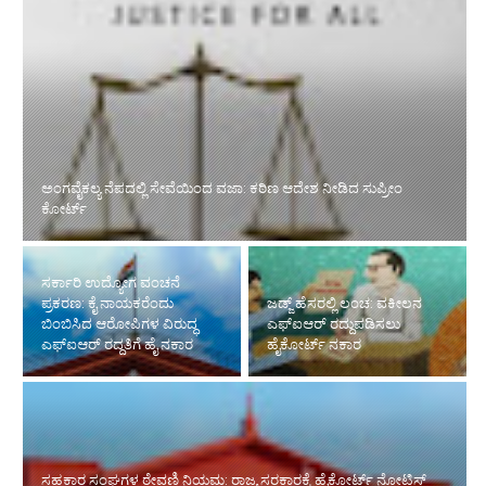
ಸರ್ಕಾರಿ ಉದ್ಯೋಗ ವಂಚನೆ ಪ್ರಕರಣ: ಕೈ ನಾಯಕರೆಂದು ಬಿಂಬಿಸಿದ ಆರೋಪಿಗಳ
ವಿರುದ್ಧ ಎಫ್‌ಐಆರ್ ರದ್ದತಿಗೆ ಹೈ ನಕಾರ
ಜಡ್ಜ್ ಹೆಸರಲ್ಲಿ ಲಂಚ: ವಕೀಲನ
ಸಹಕಾರ ಸಂಘಗಳ ಠೇವಣಿ
ಎಫ್‌ಐಆರ್ ರದ್ದುಪಡಿಸಲು
ನಿಯಮ: ರಾಜ್ಯ ಸರಕಾರಕ್ಕೆ
ಹೈಕೋರ್ಟ್ ನಕಾರ
ಹೈಕೋರ್ಟ್ ನೋಟಿಸ್
ಹೈಕೋರ್ಟ್‌ಗೆ ಆರು ಹೆಚ್ಚುವರಿ ನ್ಯಾಯಮೂರ್ತಿಗಳ ನೇಮಕ