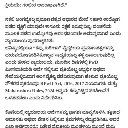
ಕ್ರಿಯೆಯೇ ಗಂಭೀರ ಅಪರಾಧವಾಗಿದೆ.”
ನಕಲಿ ಅಂಗವೈಕಲ್ಯ ಪ್ರಮಾಣಪತ್ರದ ಆಧಾರದ ಮೇಲೆ ಸರ್ಕಾರಿ ಉದ್ಯೋಗ
ಪಡೆದ ವ್ಯಕ್ತಿಗೆ ಯಾವುದೇ ಕಾನೂನು ರಕ್ಷಣೆ ಇರುವುದಿಲ್ಲ; ವಂಚನೆಯ
ಮೂಲಕ ಪಡೆದ ಉದ್ಯೋಗವು ಆರಂಭದಿಂದಲೇ ಅಮಾನ್ಯವಾಗಿದೆ ಎಂದು
ನ್ಯಾಯಾಲಯ ಪುನರುಚ್ಚರಿಸಿತು.
ಭವಿಷ್ಯದಲ್ಲಿಯೂ “ಕಪ್ಪು ಕುರಿಗಳು” ವೈದ್ಯಕೀಯ ಪ್ರಮಾಣಪತ್ರಗಳನ್ನು
ದುರುಪಯೋಗಪಡಿಸಿಕೊಳ್ಳುವ ಸಾಧ್ಯತೆಯನ್ನು ತಳ್ಳಿ ಹಾಕಲಾಗುವುದಿಲ್ಲ
ಎಂದು ಹೇಳಿದ ನ್ಯಾಯಾಲಯ, ಮುಂದಿನ ದಿನಗಳಲ್ಲಿ PwD
ಮೀಸಲಾತಿಯಡಿ ಅರ್ಜಿ ಸಲ್ಲಿಸುವ ಪ್ರತಿಯೊಬ್ಬ ಅಭ್ಯರ್ಥಿ ಅಥವಾ
ಸೇವೆಯಲ್ಲಿರುವಾಗ ಅಂಗವೈಕಲ್ಯ ಪಡೆದಿರುವುದಾಗಿ ಹೇಳುವ ಪ್ರತಿಯೊಬ್ಬ
ನೌಕರನ ಪ್ರಕರಣವೂ RPwD Act, 2016, 2017 ನಿಯಮಗಳು ಮತ್ತು
Maharashtra Rules, 2024 ಅನ್ವಯ ಕಟ್ಟುನಿಟ್ಟಿನ ಪರಿಶೀಲನೆಗೆ
ಒಳಪಡಬೇಕು ಎಂದು ನಿರ್ದೇಶಿಸಿತು.
ಕೊನೆಯಲ್ಲಿ ನ್ಯಾಯಾಲಯ ಅರ್ಜಿಗಳನ್ನು ಭಾಗಶಃ ಮಾನ್ಯಗೊಳಿಸಿ, ತಕ್ಷಣದ
ಅಮಾನತು ಅಥವಾ ವೇತನ ನಿಲ್ಲಿಸುವ ಕ್ರಮಗಳನ್ನು ರದ್ದುಪಡಿಸಿತು. ಆದರೆ
ಎಲ್ಲಾ ಅರ್ಜಿದಾರರೂ ವಿಶೇಷ ವೈದ್ಯಕೀಯ ಮಂಡಳಿಯ ಮುಂದೆ ಮರು