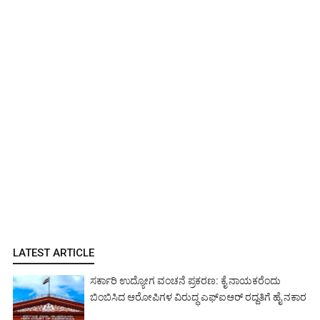
LATEST ARTICLE
ಸರ್ಕಾರಿ ಉದ್ಯೋಗ ವಂಚನೆ ಪ್ರಕರಣ: ಕೈ ನಾಯಕರೆಂದು
ಬಿಂಬಿಸಿದ ಆರೋಪಿಗಳ ವಿರುದ್ಧ ಎಫ್‌ಐಆರ್ ರದ್ದತಿಗೆ ಹೈ ನಕಾರ