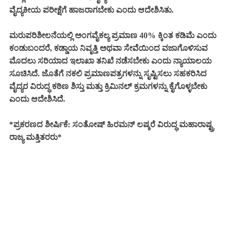
ವೈದ್ಯಕೀಯ ಪರೀಕ್ಷೆಗೆ ಹಾಜರಾಗಬೇಕು ಎಂದು ಆದೇಶಿಸಿತು.
ಮರುಪರಿಶೀಲನೆಯಲ್ಲಿ ಅಂಗವೈಕಲ್ಯ ಪ್ರಮಾಣ 40% ಕ್ಕಿಂತ ಕಡಿಮೆ ಎಂದು
ಕಂಡುಬಂದರೆ, ಕಡ್ಡಾಯ ನಿವೃತ್ತಿ ಅಥವಾ ಸೇವೆಯಿಂದ ವಜಾಗೊಳಿಸುವ
ಮೊದಲು ಸರಿಯಾದ ಇಲಾಖಾ ತನಿಖೆ ನಡೆಸಬೇಕು ಎಂದು ನ್ಯಾಯಾಲಯ
ಸೂಚಿಸಿದೆ. ಜೊತೆಗೆ ನಕಲಿ ಪ್ರಮಾಣಪತ್ರಗಳನ್ನು ಸೃಷ್ಟಿಸಲು ಸಹಕರಿಸಿದ
ವೈದ್ಯರ ವಿರುದ್ಧ ಕಠಿಣ ಶಿಸ್ತು ಮತ್ತು ಕ್ರಿಮಿನಲ್ ಕ್ರಮಗಳನ್ನು ಕೈಗೊಳ್ಳಬೇಕು
ಎಂದು ಆದೇಶಿಸಿದೆ.
*ಪ್ರಕರಣದ ಶೀರ್ಷಿಕೆ: ಸಂತೋಷ್ ಹಿರಮನ್ ಲಷ್ಕರೆ ವಿರುದ್ಧ ಮಹಾರಾಷ್ಟ್ರ
ರಾಜ್ಯ ಮತ್ತಿತರರು*