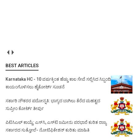
BEST ARTICLES
Karnataka HC - 10 ವರ್ಷಕ್ಕಿಂತ ಹೆಚ್ಚು ಕಾಲ ಸೇವೆ ಸಲ್ಲಿಸಿದ ಸಿಬ್ಬಂದಿ
ಕಾಯಂಗೊಳಿಸಲು ಹೈಕೋರ್ಟ್ ಸೂಚನೆ
ಸರ್ಕಾರಿ ನೌಕರರ ಪದೋನ್ನತಿ: ಭಾಗ್ಯದ ಬಾಗಿಲು ತೆರೆದ ಮಹತ್ವದ
ಸುಪ್ರೀಂ ಕೋರ್ಟ್ ತೀರ್ಪು
ಪಿಟಿಸಿಎಲ್ ಕಾಯ್ದೆ: ಎಸ್‌ಸಿ, ಎಸ್‌ಟಿ ಜಮೀನು ಪರಭಾರೆ ಕುರಿತ ರಾಜ್ಯ
ಸರ್ಕಾರದ ಸುತ್ತೋಲೆ- ನೋಟಿಫಿಕೇಶನ್‌ ಕುರಿತು ಮಾಹಿತಿ