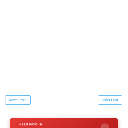
Newer Post
Older Post
Read news in
→