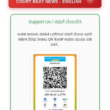
COURT BEAT NEWS - ENGLISH
Support Us / ನಮಗೆ ಬೆಂಬಲಿಸಿ
ಉಚಿತ ಕಾನೂನು ಮಾಹಿತಿ ಒದಗಿಸುವ ನಮಗೆ ಬೆಂಬಲ ಇರಲಿ.
ಆರ್ಥಿಕ ನೆರವು ನೀಡಲು QR ಕೋಡ್ ಅಥವಾ ಯುಪಿಐ ಐಡಿ
ಬಳಸಿ .