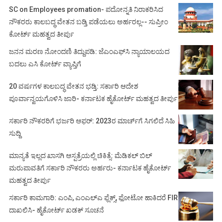
SC on Employees promation- ಪದೋನ್ನತಿ ನಿರಾಕರಿಸಿದ
ನೌಕರರು ಕಾಲಬದ್ಧ ವೇತನ ಬಡ್ತಿ ಪಡೆಯಲು ಅರ್ಹರಲ್ಲ-- ಸುಪ್ರೀಂ
ಕೋರ್ಟ್ ಮಹತ್ವದ ತೀರ್ಪು
ಜನನ ಮರಣ ನೋಂದಣಿ ತಿದ್ದುಪಡಿ: ಜೆಎಂಎಫ್‌ಸಿ ನ್ಯಾಯಾಲಯದ
ಬದಲು ಎಸಿ ಕೋರ್ಟ್‌ ವ್ಯಾಪ್ತಿಗೆ
20 ವರ್ಷಗಳ ಕಾಲಬದ್ಧ ವೇತನ ಭಡ್ತಿ: ಸರ್ಕಾರಿ ಆದೇಶ
ಪೂರ್ವಾನ್ವಯಗೊಳಿಸಿ ಜಾರಿ- ಕರ್ನಾಟಕ ಹೈಕೋರ್ಟ್ ಮಹತ್ವದ ತೀರ್ಪು
ಸರ್ಕಾರಿ ನೌಕರರಿಗೆ ಭರ್ಜರಿ ಆಫರ್: 2023ರ ಮಾರ್ಚ್‌ಗೆ ಸಿಗಲಿದೆ ಸಿಹಿ
ಸುದ್ದಿ
ಮಾನ್ಯತೆ ಇಲ್ಲದ ಖಾಸಗಿ ಆಸ್ಪತ್ರೆಯಲ್ಲಿ ಚಿಕಿತ್ಸೆ: ಮೆಡಿಕಲ್ ಬಿಲ್
ಮರುಪಾವತಿಗೆ ಸರ್ಕಾರಿ ನೌಕರರು ಅರ್ಹರು- ಕರ್ನಾಟಕ ಹೈಕೋರ್ಟ್
ಮಹತ್ವದ ತೀರ್ಪು
ಸರ್ಕಾರಿ ಕಾಮಗಾರಿ: ಎಂಪಿ, ಎಂಎಲ್‌ಎ ಫ್ಲೆಕ್ಸ್‌, ಫೋಟೋ ಹಾಕಿದರೆ FIR
ದಾಖಲಿಸಿ- ಹೈಕೋರ್ಟ್‌ ಖಡಕ್ ಸೂಚನೆ