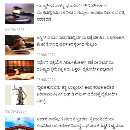
ಭೂಸ್ವಾಧೀನ ಕಾಯ್ದೆ: ಭೂಮಾಲೀಕರಿಗೆ ಪರಿಹಾರದ
ಮೊತ್ತದಲ್ಲಿಸಮಾನತೆ ನೀಡಿದ ಸುಪ್ರೀಂ: ಅಸಹಜ ವಿಳಂಬದ ಬಡ್ಡಿ
ನಿರಾಕರಣೆ
09/08/2026 -
ಜಸ್ಟಿಸ್ ವರ್ಮಾ ನಿವಾಸದಲ್ಲಿ ನಗದು ಪತ್ತೆ ಪ್ರಕರಣ: ಎಫ್‌ಐಆರ್,
ತನಿಖೆ ಕೋರಿದ್ದ ಅರ್ಜಿ ತಿರಸ್ಕರಿಸಿದ ಸುಪ್ರೀಂ
09/08/2026 -
ಸರ್ಫೇಸಿ ಪ್ರಕ್ರಿಯೆಗೆ ಸಿವಿಲ್ ಕೋರ್ಟ್ ತಡೆ ನೀಡಲಾಗದು:
ಭವಿಷ್ಯದ ಕ್ರಮಕ್ಕೂ ಇದು ವಿಸ್ತರ- ಹೈಕೋರ್ಟ್ ವ್ಯಾಖ್ಯಾನ
08/08/2026 -
ಸ್ಥಾಪಿತ ಕಾನೂನು ತತ್ವ ಉಲ್ಲಂಘಿಸಿ ಅಜಾಗರೂಕ ಆದೇಶ
ಪರಿಣಾಮ: ಸಿವಿಲ್ ಜಡ್ಜ್ ಡಿಸ್‌ಮಿಸ್ ಆದೇಶಕ್ಕೆ ಹೈಕೋರ್ಟ್
ಮುದ್ರೆ
08/08/2026 -
ಸರ್ಕಾರಿ ಉದ್ಯೋಗ ವಂಚನೆ ಪ್ರಕರಣ: ಕೈ ನಾಯಕರೆಂದು
ಬಿಂಬಿಸಿದ ಆರೋಪಿಗಳ ವಿರುದ್ಧ ಎಫ್‌ಐಆರ್ ರದ್ದತಿಗೆ ಹೈ ನಕಾರ