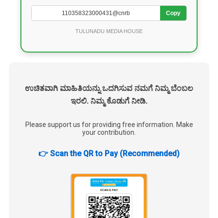
Copy
TULUNADU MEDIA HOUSE
ಉಚಿತವಾಗಿ ಮಾಹಿತಿಯನ್ನು ಒದಗಿಸುವ ನಮಗೆ ನಿಮ್ಮ ಬೆಂಬಲ
ಇರಲಿ. ನಿಮ್ಮ ಕೊಡುಗೆ ನೀಡಿ.
Please support us for providing free information. Make
your contribution.
👉 Scan the QR to Pay (Recommended)