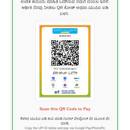
ಉಚಿತ ಕಾನೂನು ಮಾಹಿತಿ ಒದಗಿಸುವ ನಮಗೆ ಬೆಂಬಲ ಇರಲಿ.
ಆರ್ಥಿಕ ನೆರವು ನೀಡಲು QR ಕೋಡ್ ಅಥವಾ ಯುಪಿಐ ಐಡಿ
ಬಳಸಿ .
Scan this QR Code to Pay
ಕೆಳಗಿನ ಯುಪಿಐ ಐಡಿ ಕಾಪಿ ಮಾಡಿ ಗೂಗಲ್ ಪೇ/ಫೋನ್ ಪೇ ಮೂಲಕ ಪೇ
ಮಾಡಿ.
Copy the UPI ID below and pay via Google Pay/PhonePe.