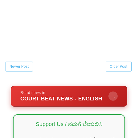
Newer Post
Older Post
Read news in
→
COURT BEAT NEWS - ENGLISH
Support Us / ನಮಗೆ ಬೆಂಬಲಿಸಿ