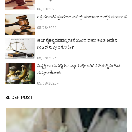
06/08/2026 -
ರಸ್ತೆ ರಂಪಾಟ ಪ್ರಕರಣದ ಎಫೆಕ್ಟ್‌: ಮಾಲೂರು ಜಡ್ಜ್‌ಗೆ ವರ್ಗಾವಣೆ
05/08/2026 -
ಅಂಗವೈಕಲ್ಯ ನೆಪದಲ್ಲಿ ಸೇವೆಯಿಂದ ವಜಾ: ಕಠಿಣ ಆದೇಶ
ನೀಡಿದ ಸುಪ್ರೀಂ ಕೋರ್ಟ್‌
05/08/2026 -
ನಿವೃತ್ತಿ ಅಂಚಿನಲ್ಲಿರುವ ನ್ಯಾಯಾಧೀಶರಿಗೆ ಸಿಹಿಸುದ್ದಿ ನೀಡಿದ
ಸುಪ್ರೀಂ ಕೋರ್ಟ್‌
05/08/2026 -
SLIDER POST