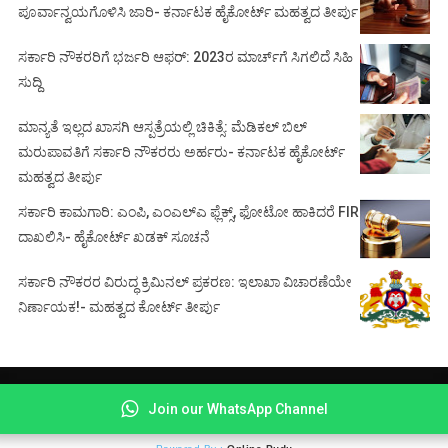
ಪೂರ್ವಾನ್ವಯಗೊಳಿಸಿ ಜಾರಿ- ಕರ್ನಾಟಕ ಹೈಕೋರ್ಟ್ ಮಹತ್ವದ ತೀರ್ಪು
ಸರ್ಕಾರಿ ನೌಕರರಿಗೆ ಭರ್ಜರಿ ಆಫರ್: 2023ರ ಮಾರ್ಚ್‌ಗೆ ಸಿಗಲಿದೆ ಸಿಹಿ
ಸುದ್ದಿ
ಮಾನ್ಯತೆ ಇಲ್ಲದ ಖಾಸಗಿ ಆಸ್ಪತ್ರೆಯಲ್ಲಿ ಚಿಕಿತ್ಸೆ: ಮೆಡಿಕಲ್ ಬಿಲ್
ಮರುಪಾವತಿಗೆ ಸರ್ಕಾರಿ ನೌಕರರು ಅರ್ಹರು- ಕರ್ನಾಟಕ ಹೈಕೋರ್ಟ್
ಮಹತ್ವದ ತೀರ್ಪು
ಸರ್ಕಾರಿ ಕಾಮಗಾರಿ: ಎಂಪಿ, ಎಂಎಲ್‌ಎ ಫ್ಲೆಕ್ಸ್‌, ಫೋಟೋ ಹಾಕಿದರೆ FIR
ದಾಖಲಿಸಿ- ಹೈಕೋರ್ಟ್‌ ಖಡಕ್ ಸೂಚನೆ
ಸರ್ಕಾರಿ ನೌಕರರ ವಿರುದ್ಧ ಕ್ರಿಮಿನಲ್ ಪ್ರಕರಣ: ಇಲಾಖಾ ವಿಚಾರಣೆಯೇ
ನಿರ್ಣಾಯಕ!- ಮಹತ್ವದ ಕೋರ್ಟ್ ತೀರ್ಪು
© Copyright 2021 -
COURT BEAT NEWS
Join our WhatsApp Channel
About
|
Contact
|
Privacy
|
Disclaimer