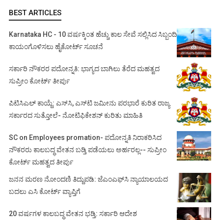
BEST ARTICLES
Karnataka HC - 10 ವರ್ಷಕ್ಕಿಂತ ಹೆಚ್ಚು ಕಾಲ ಸೇವೆ ಸಲ್ಲಿಸಿದ ಸಿಬ್ಬಂದಿ
ಕಾಯಂಗೊಳಿಸಲು ಹೈಕೋರ್ಟ್ ಸೂಚನೆ
ಸರ್ಕಾರಿ ನೌಕರರ ಪದೋನ್ನತಿ: ಭಾಗ್ಯದ ಬಾಗಿಲು ತೆರೆದ ಮಹತ್ವದ
ಸುಪ್ರೀಂ ಕೋರ್ಟ್ ತೀರ್ಪು
ಪಿಟಿಸಿಎಲ್ ಕಾಯ್ದೆ: ಎಸ್‌ಸಿ, ಎಸ್‌ಟಿ ಜಮೀನು ಪರಭಾರೆ ಕುರಿತ ರಾಜ್ಯ
ಸರ್ಕಾರದ ಸುತ್ತೋಲೆ- ನೋಟಿಫಿಕೇಶನ್‌ ಕುರಿತು ಮಾಹಿತಿ
SC on Employees promation- ಪದೋನ್ನತಿ ನಿರಾಕರಿಸಿದ
ನೌಕರರು ಕಾಲಬದ್ಧ ವೇತನ ಬಡ್ತಿ ಪಡೆಯಲು ಅರ್ಹರಲ್ಲ-- ಸುಪ್ರೀಂ
ಕೋರ್ಟ್ ಮಹತ್ವದ ತೀರ್ಪು
ಜನನ ಮರಣ ನೋಂದಣಿ ತಿದ್ದುಪಡಿ: ಜೆಎಂಎಫ್‌ಸಿ ನ್ಯಾಯಾಲಯದ
ಬದಲು ಎಸಿ ಕೋರ್ಟ್‌ ವ್ಯಾಪ್ತಿಗೆ
20 ವರ್ಷಗಳ ಕಾಲಬದ್ಧ ವೇತನ ಭಡ್ತಿ: ಸರ್ಕಾರಿ ಆದೇಶ