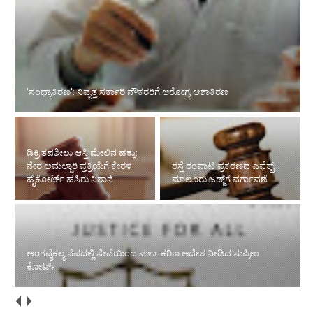
ಡಿಕ್ರಿ ತಪಶೀಲು ಆಸ್ತಿ ಮೇಲಿನ ಹಕ್ಕು: ನೇರ ಅಮಲ್ಜಾರಿ ಪ್ರಕ್ರಿಯೆಗೆ ಕೇರಳ ಹೈಕೋರ್ಟ್
ಹಸಿರು ನಿಶಾನೆ
ಅಂಗವೈಕಲ್ಯ ನೆಪದಲ್ಲಿ ಸೇವೆಯಿಂದ
ರಸ್ತೆ ರಂಪಾಟ ಪ್ರಕರಣದ ಎಫೆಕ್ಟ್‌:
ವಜಾ: ಕಠಿಣ ಆದೇಶ ನೀಡಿದ
ಮಾಲೂರು ಜಡ್ಜ್‌ಗೆ ವರ್ಗಾವಣೆ
ಸುಪ್ರೀಂ ಕೋರ್ಟ್‌
ನಿವೃತ್ತಿ ಅಂಚಿನಲ್ಲಿರುವ ನ್ಯಾಯಾಧೀಶರಿಗೆ ಸಿಹಿಸುದ್ದಿ ನೀಡಿದ ಸುಪ್ರೀಂ ಕೋರ್ಟ್‌