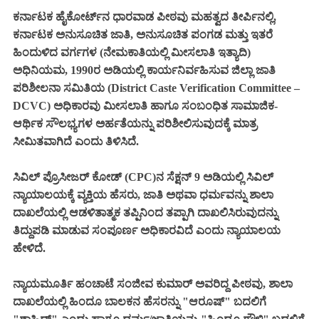
ಕರ್ನಾಟಕ ಹೈಕೋರ್ಟ್‌ನ ಧಾರವಾಡ ಪೀಠವು ಮಹತ್ವದ ತೀರ್ಪಿನಲ್ಲಿ,
ಕರ್ನಾಟಕ ಅನುಸೂಚಿತ ಜಾತಿ, ಅನುಸೂಚಿತ ಪಂಗಡ ಮತ್ತು ಇತರೆ
ಹಿಂದುಳಿದ ವರ್ಗಗಳ (ನೇಮಕಾತಿಯಲ್ಲಿ ಮೀಸಲಾತಿ ಇತ್ಯಾದಿ)
ಅಧಿನಿಯಮ, 1990ರ ಅಡಿಯಲ್ಲಿ ಕಾರ್ಯನಿರ್ವಹಿಸುವ ಜಿಲ್ಲಾ ಜಾತಿ
ಪರಿಶೀಲನಾ ಸಮಿತಿಯ (District Caste Verification Committee –
DCVC) ಅಧಿಕಾರವು ಮೀಸಲಾತಿ ಹಾಗೂ ಸಂಬಂಧಿತ ಸಾಮಾಜಿಕ-
ಆರ್ಥಿಕ ಸೌಲಭ್ಯಗಳ ಅರ್ಹತೆಯನ್ನು ಪರಿಶೀಲಿಸುವುದಕ್ಕೆ ಮಾತ್ರ
ಸೀಮಿತವಾಗಿದೆ ಎಂದು ತಿಳಿಸಿದೆ.
ಸಿವಿಲ್ ಪ್ರೊಸೀಜರ್ ಕೋಡ್ (CPC)ನ ಸೆಕ್ಷನ್ 9 ಅಡಿಯಲ್ಲಿ ಸಿವಿಲ್
ನ್ಯಾಯಾಲಯಕ್ಕೆ ವ್ಯಕ್ತಿಯ ಹೆಸರು, ಜಾತಿ ಅಥವಾ ಧರ್ಮವನ್ನು ಶಾಲಾ
ದಾಖಲೆಯಲ್ಲಿ ಆಡಳಿತಾತ್ಮಕ ತಪ್ಪಿನಿಂದ ತಪ್ಪಾಗಿ ದಾಖಲಿಸಿರುವುದನ್ನು
ತಿದ್ದುಪಡಿ ಮಾಡುವ ಸಂಪೂರ್ಣ ಅಧಿಕಾರವಿದೆ ಎಂದು ನ್ಯಾಯಾಲಯ
ಹೇಳಿದೆ.
ನ್ಯಾಯಮೂರ್ತಿ ಹಂಚಾಟೆ ಸಂಜೀವ ಕುಮಾರ್ ಅವರಿದ್ದ ಪೀಠವು, ಶಾಲಾ
ದಾಖಲೆಯಲ್ಲಿ ಹಿಂದೂ ಬಾಲಕನ ಹೆಸರನ್ನು "ಆರೂಷ್" ಬದಲಿಗೆ