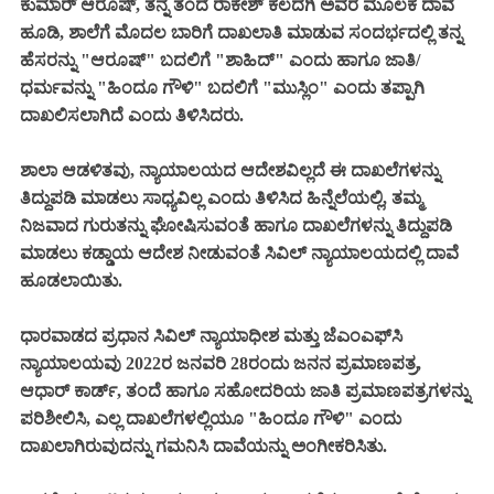
ಕುಮಾರ್ ಆರೂಷ್, ತನ್ನ ತಂದೆ ರಾಕೇಶ್ ಕಲದಗಿ ಅವರ ಮೂಲಕ ದಾವೆ
ಹೂಡಿ, ಶಾಲೆಗೆ ಮೊದಲ ಬಾರಿಗೆ ದಾಖಲಾತಿ ಮಾಡುವ ಸಂದರ್ಭದಲ್ಲಿ ತನ್ನ
ಹೆಸರನ್ನು "ಆರೂಷ್" ಬದಲಿಗೆ "ಶಾಹಿದ್" ಎಂದು ಹಾಗೂ ಜಾತಿ/
ಧರ್ಮವನ್ನು "ಹಿಂದೂ ಗೌಳಿ" ಬದಲಿಗೆ "ಮುಸ್ಲಿಂ" ಎಂದು ತಪ್ಪಾಗಿ
ದಾಖಲಿಸಲಾಗಿದೆ ಎಂದು ತಿಳಿಸಿದರು.
ಶಾಲಾ ಆಡಳಿತವು, ನ್ಯಾಯಾಲಯದ ಆದೇಶವಿಲ್ಲದೆ ಈ ದಾಖಲೆಗಳನ್ನು
ತಿದ್ದುಪಡಿ ಮಾಡಲು ಸಾಧ್ಯವಿಲ್ಲ ಎಂದು ತಿಳಿಸಿದ ಹಿನ್ನೆಲೆಯಲ್ಲಿ, ತಮ್ಮ
ನಿಜವಾದ ಗುರುತನ್ನು ಘೋಷಿಸುವಂತೆ ಹಾಗೂ ದಾಖಲೆಗಳನ್ನು ತಿದ್ದುಪಡಿ
ಮಾಡಲು ಕಡ್ಡಾಯ ಆದೇಶ ನೀಡುವಂತೆ ಸಿವಿಲ್ ನ್ಯಾಯಾಲಯದಲ್ಲಿ ದಾವೆ
ಹೂಡಲಾಯಿತು.
ಧಾರವಾಡದ ಪ್ರಧಾನ ಸಿವಿಲ್ ನ್ಯಾಯಾಧೀಶ ಮತ್ತು ಜೆಎಂಎಫ್‌ಸಿ
ನ್ಯಾಯಾಲಯವು 2022ರ ಜನವರಿ 28ರಂದು ಜನನ ಪ್ರಮಾಣಪತ್ರ,
ಆಧಾರ್ ಕಾರ್ಡ್, ತಂದೆ ಹಾಗೂ ಸಹೋದರಿಯ ಜಾತಿ ಪ್ರಮಾಣಪತ್ರಗಳನ್ನು
ಪರಿಶೀಲಿಸಿ, ಎಲ್ಲ ದಾಖಲೆಗಳಲ್ಲಿಯೂ "ಹಿಂದೂ ಗೌಳಿ" ಎಂದು
ದಾಖಲಾಗಿರುವುದನ್ನು ಗಮನಿಸಿ ದಾವೆಯನ್ನು ಅಂಗೀಕರಿಸಿತು.