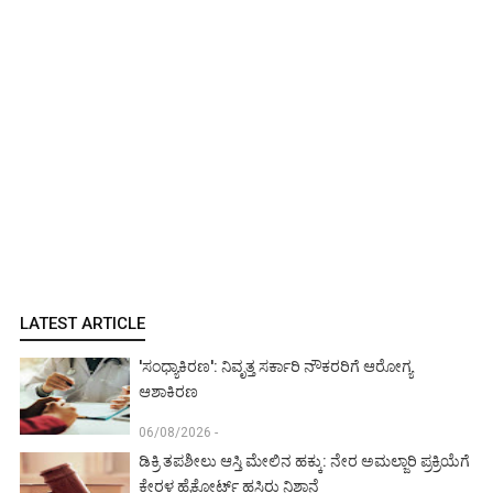
LATEST ARTICLE
'ಸಂಧ್ಯಾಕಿರಣ': ನಿವೃತ್ತ ಸರ್ಕಾರಿ ನೌಕರರಿಗೆ ಆರೋಗ್ಯ
ಆಶಾಕಿರಣ
06/08/2026 -
ಡಿಕ್ರಿ ತಪಶೀಲು ಆಸ್ತಿ ಮೇಲಿನ ಹಕ್ಕು: ನೇರ ಅಮಲ್ಜಾರಿ ಪ್ರಕ್ರಿಯೆಗೆ
ಕೇರಳ ಹೈಕೋರ್ಟ್ ಹಸಿರು ನಿಶಾನೆ