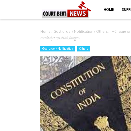
-->
HOME
SUPR
Home
›
Govt order/ Notification
›
Others
›
HC Issue or
ಅಂಬೇಡ್ಕರ್ ಭಾವಚಿತ್ರ ಕಡ್ಡಾಯ
Govt order/ Notification
Others