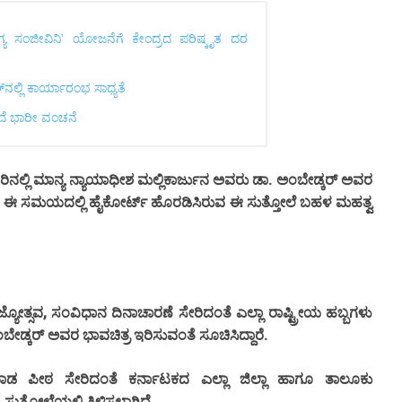
ೋಗ್ಯ ಸಂಜೀವಿನಿ' ಯೋಜನೆಗೆ ಕೇಂದ್ರದ ಪರಿಷ್ಕೃತ ದರ
ನಲ್ಲಿ ಕಾರ್ಯಾರಂಭ ಸಾಧ್ಯತೆ
ಿದೆ ಭಾರೀ ವಂಚನೆ
.
ನಲ್ಲಿ
ಮಾನ್ಯ ನ್ಯಾಯಾಧೀಶ
ಮಲ್ಲಿಕಾರ್ಜುನ ಅವರು
ಡಾ
ಅಂಬೇಡ್ಕರ್
ಅವರ
ಈ
ಸಮಯದಲ್ಲಿ
ಹೈಕೋರ್ಟ್
ಹೊರಡಿಸಿರುವ
ಈ
ಸುತ್ತೋಲೆ
ಬಹಳ
ಮಹತ್ವ
,
್ಯೋತ್ಸವ
ಸಂವಿಧಾನ
ದಿನಾಚಾರಣೆ
ಸೇರಿದಂತೆ
ಎಲ್ಲಾ
ರಾಷ್ಟ್ರೀಯ
ಹಬ್ಬಗಳು
.
ಬೇಡ್ಕರ್
ಅವರ
ಭಾವಚಿತ್ರ
ಇರಿಸುವಂತೆ
ಸೂಚಿಸಿದ್ದಾರೆ
ಾಡ
ಪೀಠ
ಸೇರಿದಂತೆ
ಕರ್ನಾಟಕದ
ಎಲ್ಲಾ
ಜಿಲ್ಲಾ
ಹಾಗೂ
ತಾಲೂಕು
.
ೆ
ಸುತ್ತೋಲೆಯಲ್ಲಿ
ತಿಳಿಸಲಾಗಿದೆ