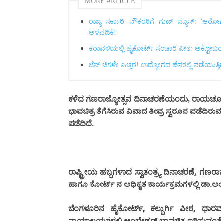
MORE ARTICLE
ರಾಜ್ಯ ಸರ್ಕಾರಿ ನೌಕರರಿಗೆ ಗುಡ್ ನ್ಯೂಸ್: 'ಆರ
ಅಳವಡಿಕೆ!
ಕರಾವಳಿಯಲ್ಲಿ ಹೈಕೋರ್ಟ್ ಸಂಚಾರಿ ಪೀಠ: ಅಕ್ಟೋಬರ್‌
ಜೆನ್ ಜಿಗಳೇ ಎಚ್ಚರ! ಉದ್ಯೋಗದ ಹೆಸರಲ್ಲಿ ನಡೆಯುತ್ತ
ಕಳೆದ ಗಣರಾಜ್ಯೋತ್ಸವ ದಿನಾಚರಣೆಯಂದು, ರಾಯಚೂರಿ
ಭಾವಚಿತ್ರ
ತೆಗೆಸಿರುವ
ವಿವಾದ
ತೀವ್ರ
ಸ್ವರೂಪ
ಪಡೆದಿರುವ
.
ಪಡೆದಿದೆ
,
ರಾಷ್ಟ್ರೀಯ
ಹಬ್ಬಗಳಾದ
ಸ್ವಾತಂತ್ರ್ಯ
ದಿನಾಚರಣೆ
ಗಣರಾಜ
.
ಹಾಗೂ
ಕೋರ್ಟ್
ನ
ಅಧಿಕೃತ
ಕಾರ್ಯಕ್ರಮಗಳಲ್ಲಿ
ಡಾ
ಅಂ
,
,
ಬೆಂಗಳೂರಿನ
ಹೈಕೋರ್ಟ್
ಕಲ್ಬುರ್ಗಿ
ಪೀಠ
ಧಾರವ
ನ್ಯಾಯಾಲಯಗಳಲ್ಲಿ
ಅಂಬೇಡ್ಕರ್
ಭಾವಚಿತ್ರ
ಇರಿಸುವಂತ