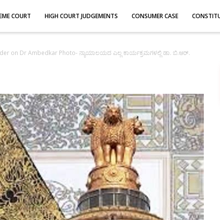
EME COURT
HIGH COURT JUDGEMENTS
CONSUMER CASE
CONSTIT
der on Dr Ambedkar Photo- ನ್ಯಾಯಾಲಯದ ಎಲ್ಲ ಕಾರ್ಯಕ್ರಮಗಳಲ್ಲಿ ಡಾ. ಬಿ.ಆರ್.