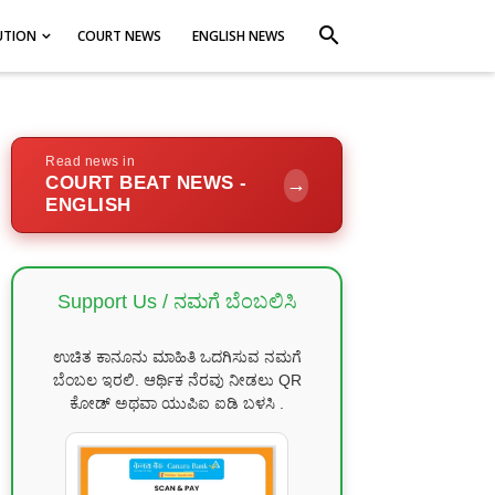
search
UTION
COURT NEWS
ENGLISH NEWS
Read news in
COURT BEAT NEWS -
→
ENGLISH
Support Us / ನಮಗೆ ಬೆಂಬಲಿಸಿ
ಉಚಿತ ಕಾನೂನು ಮಾಹಿತಿ ಒದಗಿಸುವ ನಮಗೆ
ಬೆಂಬಲ ಇರಲಿ. ಆರ್ಥಿಕ ನೆರವು ನೀಡಲು QR
ಕೋಡ್ ಅಥವಾ ಯುಪಿಐ ಐಡಿ ಬಳಸಿ .