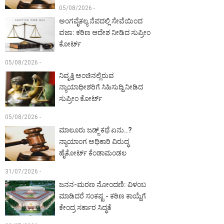
05/08/2026 -
ಅಂಗವೈಕಲ್ಯ ನೆಪದಲ್ಲಿ ಸೇವೆಯಿಂದ
ವಜಾ: ಕಠಿಣ ಆದೇಶ ನೀಡಿದ ಸುಪ್ರೀಂ
ಕೋರ್ಟ್‌
05/08/2026 -
ನಿವೃತ್ತಿ ಅಂಚಿನಲ್ಲಿರುವ
ನ್ಯಾಯಾಧೀಶರಿಗೆ ಸಿಹಿಸುದ್ದಿ ನೀಡಿದ
ಸುಪ್ರೀಂ ಕೋರ್ಟ್‌
05/08/2026 -
ಮಾಲೂರು ಜಡ್ಜ್‌ ಕಥೆ ಏನು..?
ನ್ಯಾಯಾಂಗ ಅಧಿಕಾರಿ ವಿರುದ್ಧ
ಹೈಕೋರ್ಟ್ ಕೆಂಡಾಮಂಡಲ
31/07/2026 -
ಜನನ-ಮರಣ ನೋಂದಣಿ: ವಿಳಂಬ
ಮಾಡಿದರೆ ಸಂಕಷ್ಟ - ಕಠಿಣ ಕಾಯ್ದೆಗೆ
ಕೇಂದ್ರ ಸರ್ಕಾರ ಸಿದ್ಧತೆ